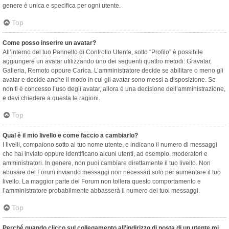
genere è unica e specifica per ogni utente.
Top
Come posso inserire un avatar?
All’interno del tuo Pannello di Controllo Utente, sotto “Profilo” è possibile
aggiungere un avatar utilizzando uno dei seguenti quattro metodi: Gravatar,
Galleria, Remoto oppure Carica. L’amministratore decide se abilitare o meno gli
avatar e decide anche il modo in cui gli avatar sono messi a disposizione. Se
non ti è concesso l’uso degli avatar, allora è una decisione dell’amministrazione,
e devi chiedere a questa le ragioni.
Top
Qual è il mio livello e come faccio a cambiarlo?
I livelli, compaiono sotto al tuo nome utente, e indicano il numero di messaggi
che hai inviato oppure identificano alcuni utenti, ad esempio, moderatori e
amministratori. In genere, non puoi cambiare direttamente il tuo livello. Non
abusare del Forum inviando messaggi non necessari solo per aumentare il tuo
livello. La maggior parte dei Forum non tollera questo comportamento e
l’amministratore probabilmente abbasserà il numero dei tuoi messaggi.
Top
Perché quando clicco sul collegamento all’indirizzo di posta di un utente mi