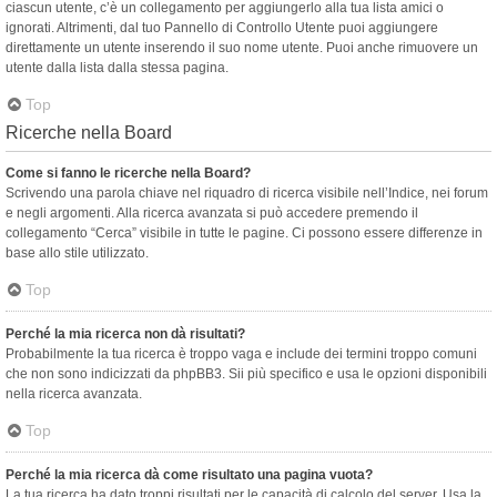
ciascun utente, c’è un collegamento per aggiungerlo alla tua lista amici o
ignorati. Altrimenti, dal tuo Pannello di Controllo Utente puoi aggiungere
direttamente un utente inserendo il suo nome utente. Puoi anche rimuovere un
utente dalla lista dalla stessa pagina.
Top
Ricerche nella Board
Come si fanno le ricerche nella Board?
Scrivendo una parola chiave nel riquadro di ricerca visibile nell’Indice, nei forum
e negli argomenti. Alla ricerca avanzata si può accedere premendo il
collegamento “Cerca” visibile in tutte le pagine. Ci possono essere differenze in
base allo stile utilizzato.
Top
Perché la mia ricerca non dà risultati?
Probabilmente la tua ricerca è troppo vaga e include dei termini troppo comuni
che non sono indicizzati da phpBB3. Sii più specifico e usa le opzioni disponibili
nella ricerca avanzata.
Top
Perché la mia ricerca dà come risultato una pagina vuota?
La tua ricerca ha dato troppi risultati per le capacità di calcolo del server. Usa la