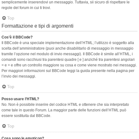
semplicemente inserendovi un messaggio. Tuttavia, sii sicuro di rispettare le
regole del forum in cui ti trovi.
Top
Formattazione e tipi di argomenti
Cos’è il BBCode?
Il BBCode è una speciale implementazione dell’HTML; l’utilizzo è soggetto alla
scelta dell’amministratore (puoi anche disabilitarlo di messaggio in messaggio
tramite l’opzione nel modulo di invio messaggi). Il BBCode è simile all’HTML, i
comandi sono racchiusi tra parentesi quadre [ e ] anziché tra parentesi angolari
< e > e offre un controllo maggiore su cosa e come viene mostrato nei messaggi.
Per maggiori informazioni sul BBCode leggi la guida presente nella pagina per
l’invio dei messaggi.
Top
Posso usare l’HTML?
No. Non è possibile inserire del codice HTML e ottenere che sia interpretato
come tale in questo Forum. La maggior parte delle funzioni dell’HTML può
essere sostituita dal BBCode.
Top
Cosa sono le emoticon?