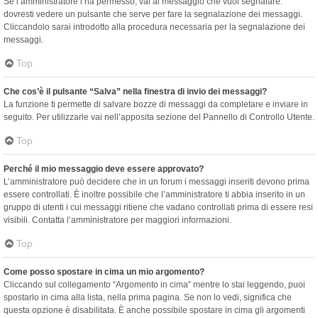
Se l’amministratore l’ha permesso, vai al messaggio che vuoi segnalare:
dovresti vedere un pulsante che serve per fare la segnalazione dei messaggi.
Cliccandolo sarai introdotto alla procedura necessaria per la segnalazione dei
messaggi.
Top
Che cos’è il pulsante “Salva” nella finestra di invio dei messaggi?
La funzione ti permette di salvare bozze di messaggi da completare e inviare in
seguito. Per utilizzarle vai nell’apposita sezione del Pannello di Controllo Utente.
Top
Perché il mio messaggio deve essere approvato?
L’amministratore può decidere che in un forum i messaggi inseriti devono prima
essere controllati. È inoltre possibile che l’amministratore ti abbia inserito in un
gruppo di utenti i cui messaggi ritiene che vadano controllati prima di essere resi
visibili. Contatta l’amministratore per maggiori informazioni.
Top
Come posso spostare in cima un mio argomento?
Cliccando sul collegamento “Argomento in cima” mentre lo stai leggendo, puoi
spostarlo in cima alla lista, nella prima pagina. Se non lo vedi, significa che
questa opzione è disabilitata. È anche possibile spostare in cima gli argomenti