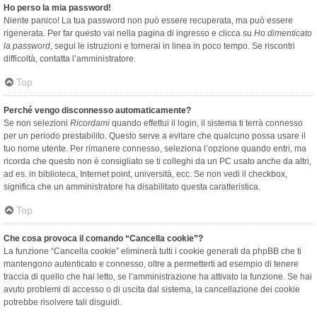
Ho perso la mia password!
Niente panico! La tua password non può essere recuperata, ma può essere
rigenerata. Per far questo vai nella pagina di ingresso e clicca su
Ho dimenticato
la password
, segui le istruzioni e tornerai in linea in poco tempo. Se riscontri
difficoltà, contatta l’amministratore.
Top
Perché vengo disconnesso automaticamente?
Se non selezioni
Ricordami
quando effettui il login, il sistema ti terrà connesso
per un periodo prestabilito. Questo serve a evitare che qualcuno possa usare il
tuo nome utente. Per rimanere connesso, seleziona l’opzione quando entri, ma
ricorda che questo non è consigliato se ti colleghi da un PC usato anche da altri,
ad es. in biblioteca, Internet point, università, ecc. Se non vedi il checkbox,
significa che un amministratore ha disabilitato questa caratteristica.
Top
Che cosa provoca il comando “Cancella cookie”?
La funzione “Cancella cookie” eliminerà tutti i cookie generati da phpBB che ti
mantengono autenticato e connesso, oltre a permetterti ad esempio di tenere
traccia di quello che hai letto, se l’amministrazione ha attivato la funzione. Se hai
avuto problemi di accesso o di uscita dal sistema, la cancellazione dei cookie
potrebbe risolvere tali disguidi.