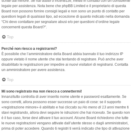
scritte dal minore. Se hai dubbi o incertezze, mettiti in contatto con un consulente
legale per assistenza. Nota bene che phpBB Limited e il proprietario di questa
Board non possono fornire consigli legali e non sono un punto di contatto per
questioni legali di qualsiasi tipo, ad eccezione di quanto indicato nella domanda
“Chi devo contattare per segnalare abusi e/o per questioni d’ordine legale
concernenti questa Board?”.
Top
Perché non riesco a registrarmi?
È possibile che l’amministratore della Board abbia bannato il tuo indirizzo IP
oppure vietato il nome utente che stai tentando di registrare. Può anche aver
disabilitato le registrazioni per impedire ai nuovi visitatori di registrarsi. Contatta
un amministratore per avere assistenza.
Top
Mi sono registrato ma non riesco a connettermi!
Innanzitutto controlla di aver inserito nome utente e password esattamente. Se
sono corretti, allora possono esser successe un paio di cose: se il supporto
«registrazione minore» è abilitato e hai cliccato su
Ho meno di 13 anni
mentre ti
stavi registrando, allora devi seguire le istruzioni che hai ricevuto. Se questo non
è il tuo caso, forse devi attivare il tuo account. Alcune Board richiedono che tutte
le nuove registrazioni vengano attivate dall’utente stesso o dagli amministratori,
prima di poter accedere. Quando ti registri ti verrà indicato che tipo di attivazione