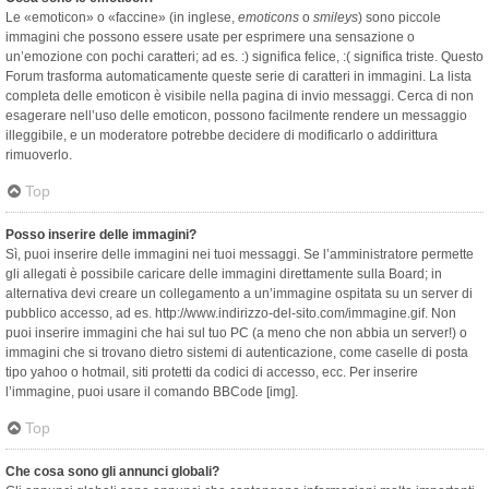
Le «emoticon» o «faccine» (in inglese,
emoticons
o
smileys
) sono piccole
immagini che possono essere usate per esprimere una sensazione o
un’emozione con pochi caratteri; ad es. :) significa felice, :( significa triste. Questo
Forum trasforma automaticamente queste serie di caratteri in immagini. La lista
completa delle emoticon è visibile nella pagina di invio messaggi. Cerca di non
esagerare nell’uso delle emoticon, possono facilmente rendere un messaggio
illeggibile, e un moderatore potrebbe decidere di modificarlo o addirittura
rimuoverlo.
Top
Posso inserire delle immagini?
Sì, puoi inserire delle immagini nei tuoi messaggi. Se l’amministratore permette
gli allegati è possibile caricare delle immagini direttamente sulla Board; in
alternativa devi creare un collegamento a un’immagine ospitata su un server di
pubblico accesso, ad es. http://www.indirizzo-del-sito.com/immagine.gif. Non
puoi inserire immagini che hai sul tuo PC (a meno che non abbia un server!) o
immagini che si trovano dietro sistemi di autenticazione, come caselle di posta
tipo yahoo o hotmail, siti protetti da codici di accesso, ecc. Per inserire
l’immagine, puoi usare il comando BBCode [img].
Top
Che cosa sono gli annunci globali?