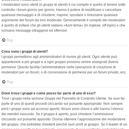
I moderatori sono utenti (o gruppi di utenti) il cui compito è quello di tenere sotto
controllo i forum giorno per giorno. Hanno il potere di modificare o cancellare
qualsiasi messaggio e di chiudere, riaprire, spostare o rimuovere qualsiasi
argomento del forum da loro moderato. Generalmente il compito dei moderatori
è quello di evitare che gli utenti vadano «fuori tema» (in inglese,
off-topic
) o che
scrivano messaggi oltraggiosi ed offensivi.
Top
Cosa sono i gruppi di utenti?
I gruppi permettono agli amministratori di riunire gli utenti. Ogni utente può
appartenere a più gruppi e a ogni gruppo possono venire assegnati diversi
permessi. Questo facilita l’amministratore nelle operazioni di creazione di
moderatori per un forum, o di concessione di permessi per un forum privato, ecc.
Top
Dove trovo i gruppi e come posso far parte di uno di essi?
Trovi i gruppi nella sezione
Gruppi
nel Pannello di Controllo Utente. Se vuoi far
parte di uno di questi procedi cliccando sul pulsante appropriato. Non sempre
però i gruppi sono ad
accesso aperto
. Alcuni sono chiusi e altri hanno l’elenco
dei membri nascosto. Se il gruppo è aperto, puoi chiedere l’ammissione
cliccando sul pulsante apposito. Dovrai ottenere l’approvazione del moderatore
del gruppo, che potrebbe chiederti perché vuoi unirti al gruppo. Se il leader di un