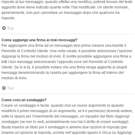
risposto al tuo messaggio, quando effettui una modifica, potresti trovare del testo
aggiunto dove viene indicato quante volte l’hai modificato. Un utente normale,
generalmente, non può cancellare un messaggio dopo che qualcuno ha
risposto.
Top
Come aggiungo una firma ai miei messaggi?
Per aggiungere una firma ad un messaggio devi prima crearne una tramite il
Pannello di Controllo Utente. Una volta creata, è possibile selezionare l’opzione
Aggiungi la firma
nel modulo di invio. È inoltre possibile aggiungere una firma a
tutti i tuoi messaggi selezionando l’apposita voce nel Pannello di Controllo
Utente. Se lo si fa, è possibile evitare che una firma venga aggiunta ai singoli
messaggi deselezionando la casella per aggiungere la firma all’interno del
modulo di invio.
Top
Come creo un sondaggio?
Creare un sondaggio è facile: quando inizi un nuovo argomento (o quando
modifichi il primo messaggio di un argomento, se ti è permesso) dovresti vedere,
sotto lo spazio per l’inserimento del messaggio, un riquadro dal titolo
Aggiungi
sondaggio
(se non lo vedi, probabilmente non hai il diritto di creare sondaggi).
Basta inserire un titolo per il sondaggio e almeno due opzioni di risposta (per
inserire un’opzione di risposta, scrivila nell’apposito spazio e clicca su
Aggiungi