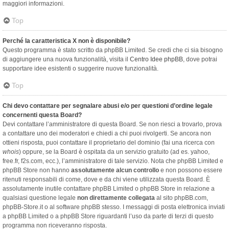
maggiori informazioni.
Top
Perché la caratteristica X non è disponibile?
Questo programma è stato scritto da phpBB Limited. Se credi che ci sia bisogno
di aggiungere una nuova funzionalità, visita il
Centro Idee phpBB
, dove potrai
supportare idee esistenti o suggerire nuove funzionalità.
Top
Chi devo contattare per segnalare abusi e/o per questioni d’ordine legale
concernenti questa Board?
Devi contattare l’amministratore di questa Board. Se non riesci a trovarlo, prova
a contattare uno dei moderatori e chiedi a chi puoi rivolgerti. Se ancora non
ottieni risposta, puoi contattare il proprietario del dominio (fai una ricerca con
whois
) oppure, se la Board è ospitata da un servizio gratuito (ad es. yahoo,
free.fr, f2s.com, ecc.), l’amministratore di tale servizio. Nota che phpBB Limited e
phpBB Store non hanno
assolutamente alcun controllo
e non possono essere
ritenuti responsabili di come, dove e da chi viene utilizzata questa Board. È
assolutamente inutile contattare phpBB Limited o phpBB Store in relazione a
qualsiasi questione legale
non direttamente collegata
al sito phpBB.com,
phpBB-Store.it o al software phpBB stesso. I messaggi di posta elettronica inviati
a phpBB Limited o a phpBB Store riguardanti l’uso da parte di terzi di questo
programma non riceveranno risposta.