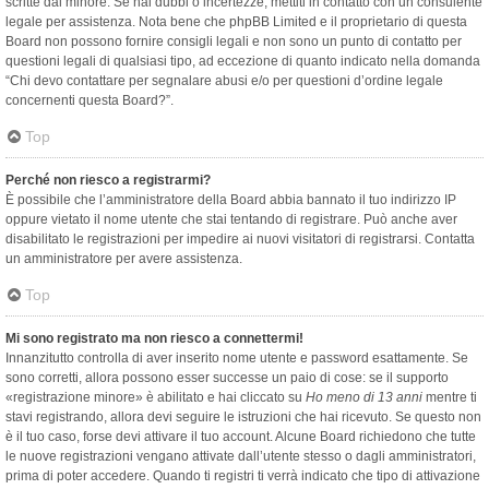
scritte dal minore. Se hai dubbi o incertezze, mettiti in contatto con un consulente
legale per assistenza. Nota bene che phpBB Limited e il proprietario di questa
Board non possono fornire consigli legali e non sono un punto di contatto per
questioni legali di qualsiasi tipo, ad eccezione di quanto indicato nella domanda
“Chi devo contattare per segnalare abusi e/o per questioni d’ordine legale
concernenti questa Board?”.
Top
Perché non riesco a registrarmi?
È possibile che l’amministratore della Board abbia bannato il tuo indirizzo IP
oppure vietato il nome utente che stai tentando di registrare. Può anche aver
disabilitato le registrazioni per impedire ai nuovi visitatori di registrarsi. Contatta
un amministratore per avere assistenza.
Top
Mi sono registrato ma non riesco a connettermi!
Innanzitutto controlla di aver inserito nome utente e password esattamente. Se
sono corretti, allora possono esser successe un paio di cose: se il supporto
«registrazione minore» è abilitato e hai cliccato su
Ho meno di 13 anni
mentre ti
stavi registrando, allora devi seguire le istruzioni che hai ricevuto. Se questo non
è il tuo caso, forse devi attivare il tuo account. Alcune Board richiedono che tutte
le nuove registrazioni vengano attivate dall’utente stesso o dagli amministratori,
prima di poter accedere. Quando ti registri ti verrà indicato che tipo di attivazione