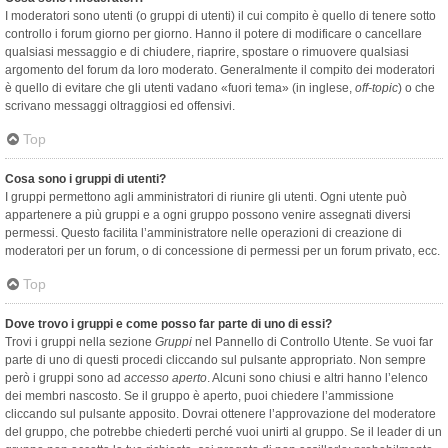
I moderatori sono utenti (o gruppi di utenti) il cui compito è quello di tenere sotto
controllo i forum giorno per giorno. Hanno il potere di modificare o cancellare
qualsiasi messaggio e di chiudere, riaprire, spostare o rimuovere qualsiasi
argomento del forum da loro moderato. Generalmente il compito dei moderatori
è quello di evitare che gli utenti vadano «fuori tema» (in inglese,
off-topic
) o che
scrivano messaggi oltraggiosi ed offensivi.
Top
Cosa sono i gruppi di utenti?
I gruppi permettono agli amministratori di riunire gli utenti. Ogni utente può
appartenere a più gruppi e a ogni gruppo possono venire assegnati diversi
permessi. Questo facilita l’amministratore nelle operazioni di creazione di
moderatori per un forum, o di concessione di permessi per un forum privato, ecc.
Top
Dove trovo i gruppi e come posso far parte di uno di essi?
Trovi i gruppi nella sezione
Gruppi
nel Pannello di Controllo Utente. Se vuoi far
parte di uno di questi procedi cliccando sul pulsante appropriato. Non sempre
però i gruppi sono ad
accesso aperto
. Alcuni sono chiusi e altri hanno l’elenco
dei membri nascosto. Se il gruppo è aperto, puoi chiedere l’ammissione
cliccando sul pulsante apposito. Dovrai ottenere l’approvazione del moderatore
del gruppo, che potrebbe chiederti perché vuoi unirti al gruppo. Se il leader di un