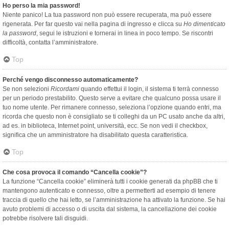
Ho perso la mia password!
Niente panico! La tua password non può essere recuperata, ma può essere
rigenerata. Per far questo vai nella pagina di ingresso e clicca su
Ho dimenticato
la password
, segui le istruzioni e tornerai in linea in poco tempo. Se riscontri
difficoltà, contatta l’amministratore.
Top
Perché vengo disconnesso automaticamente?
Se non selezioni
Ricordami
quando effettui il login, il sistema ti terrà connesso
per un periodo prestabilito. Questo serve a evitare che qualcuno possa usare il
tuo nome utente. Per rimanere connesso, seleziona l’opzione quando entri, ma
ricorda che questo non è consigliato se ti colleghi da un PC usato anche da altri,
ad es. in biblioteca, Internet point, università, ecc. Se non vedi il checkbox,
significa che un amministratore ha disabilitato questa caratteristica.
Top
Che cosa provoca il comando “Cancella cookie”?
La funzione “Cancella cookie” eliminerà tutti i cookie generati da phpBB che ti
mantengono autenticato e connesso, oltre a permetterti ad esempio di tenere
traccia di quello che hai letto, se l’amministrazione ha attivato la funzione. Se hai
avuto problemi di accesso o di uscita dal sistema, la cancellazione dei cookie
potrebbe risolvere tali disguidi.