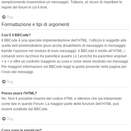
semplicemente inserendovi un messaggio. Tuttavia, sii sicuro di rispettare le
regole del forum in cui ti trovi.
Top
Formattazione e tipi di argomenti
Cos’è il BBCode?
Il BBCode è una speciale implementazione dell’HTML; l’utilizzo è soggetto alla
scelta dell’amministratore (puoi anche disabilitarlo di messaggio in messaggio
tramite l’opzione nel modulo di invio messaggi). Il BBCode è simile all’HTML, i
comandi sono racchiusi tra parentesi quadre [ e ] anziché tra parentesi angolari
< e > e offre un controllo maggiore su cosa e come viene mostrato nei messaggi.
Per maggiori informazioni sul BBCode leggi la guida presente nella pagina per
l’invio dei messaggi.
Top
Posso usare l’HTML?
No. Non è possibile inserire del codice HTML e ottenere che sia interpretato
come tale in questo Forum. La maggior parte delle funzioni dell’HTML può
essere sostituita dal BBCode.
Top
Cosa sono le emoticon?