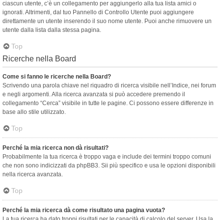
ciascun utente, c’è un collegamento per aggiungerlo alla tua lista amici o
ignorati. Altrimenti, dal tuo Pannello di Controllo Utente puoi aggiungere
direttamente un utente inserendo il suo nome utente. Puoi anche rimuovere un
utente dalla lista dalla stessa pagina.
Top
Ricerche nella Board
Come si fanno le ricerche nella Board?
Scrivendo una parola chiave nel riquadro di ricerca visibile nell’Indice, nei forum
e negli argomenti. Alla ricerca avanzata si può accedere premendo il
collegamento “Cerca” visibile in tutte le pagine. Ci possono essere differenze in
base allo stile utilizzato.
Top
Perché la mia ricerca non dà risultati?
Probabilmente la tua ricerca è troppo vaga e include dei termini troppo comuni
che non sono indicizzati da phpBB3. Sii più specifico e usa le opzioni disponibili
nella ricerca avanzata.
Top
Perché la mia ricerca dà come risultato una pagina vuota?
La tua ricerca ha dato troppi risultati per le capacità di calcolo del server. Usa la