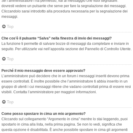
Se l’amministratore l’ha permesso, vai al messaggio che vuoi segnalare:
dovresti vedere un pulsante che serve per fare la segnalazione dei messaggi.
Cliccandolo sarai introdotto alla procedura necessaria per la segnalazione dei
messaggi.
Top
Che cos’è il pulsante “Salva” nella finestra di invio dei messaggi?
La funzione ti permette di salvare bozze di messaggi da completare e inviare in
seguito. Per utilizzarle vai nell’apposita sezione del Pannello di Controllo Utente.
Top
Perché il mio messaggio deve essere approvato?
L’amministratore può decidere che in un forum i messaggi inseriti devono prima
essere controllati. È inoltre possibile che l’amministratore ti abbia inserito in un
gruppo di utenti i cui messaggi ritiene che vadano controllati prima di essere resi
visibili. Contatta l’amministratore per maggiori informazioni.
Top
Come posso spostare in cima un mio argomento?
Cliccando sul collegamento “Argomento in cima” mentre lo stai leggendo, puoi
spostarlo in cima alla lista, nella prima pagina. Se non lo vedi, significa che
questa opzione è disabilitata. È anche possibile spostare in cima gli argomenti