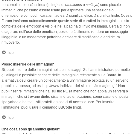
Le «emoticon» o «faccine» (in inglese,
emoticons
o
smileys
) sono piccole
immagini che possono essere usate per esprimere una sensazione o
un’emozione con pochi caratteri; ad es. :) significa felice, :( significa triste. Questo
Forum trasforma automaticamente queste serie di caratteri in immagini. La lista
completa delle emoticon è visibile nella pagina di invio messaggi. Cerca di non
esagerare nell’uso delle emoticon, possono facilmente rendere un messaggio
illeggibile, e un moderatore potrebbe decidere di modificarlo o addirittura
rimuoverlo.
Top
Posso inserire delle immagini?
Sì, puoi inserire delle immagini nei tuoi messaggi. Se l’amministratore permette
gli allegati è possibile caricare delle immagini direttamente sulla Board; in
alternativa devi creare un collegamento a un’immagine ospitata su un server di
pubblico accesso, ad es. http://www.indirizzo-del-sito.com/immagine.gif. Non
puoi inserire immagini che hai sul tuo PC (a meno che non abbia un server!) o
immagini che si trovano dietro sistemi di autenticazione, come caselle di posta
tipo yahoo o hotmail, siti protetti da codici di accesso, ecc. Per inserire
l’immagine, puoi usare il comando BBCode [img].
Top
Che cosa sono gli annunci globali?