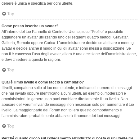
genere è unica e specifica per ogni utente.
Top
Come posso inserire un avatar?
All’interno del tuo Pannello di Controllo Utente, sotto “Profilo” è possibile
aggiungere un avatar utilizzando uno dei seguenti quattro metodi: Gravatar,
Galleria, Remoto oppure Carica. L’amministratore decide se abilitare o meno gli
avatar e decide anche il modo in cui gli avatar sono messi a disposizione. Se
non ti è concesso l’uso degli avatar, allora è una decisione dell’amministrazione,
e devi chiedere a questa le ragioni.
Top
Qual è il mio livello e come faccio a cambiarlo?
I livelli, compaiono sotto al tuo nome utente, e indicano il numero di messaggi
che hai inviato oppure identificano alcuni utenti, ad esempio, moderatori e
amministratori. In genere, non puoi cambiare direttamente il tuo livello. Non
abusare del Forum inviando messaggi non necessari solo per aumentare il tuo
livello. La maggior parte dei Forum non tollera questo comportamento e
l’amministratore probabilmente abbasserà il numero dei tuoi messaggi.
Top
Perché quando clicco sul collegamento all’indirizzo di posta di un utente mi