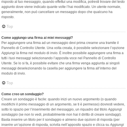
risposto al tuo messaggio, quando effettui una modifica, potresti trovare del testo
aggiunto dove viene indicato quante volte l’hai modificato. Un utente normale,
generalmente, non può cancellare un messaggio dopo che qualcuno ha
risposto.
Top
Come aggiungo una firma ai miei messaggi?
Per aggiungere una firma ad un messaggio devi prima crearne una tramite il
Pannello di Controllo Utente. Una volta creata, è possibile selezionare l’opzione
Aggiungi la firma
nel modulo di invio. È inoltre possibile aggiungere una firma a
tutti i tuoi messaggi selezionando l’apposita voce nel Pannello di Controllo
Utente. Se lo si fa, è possibile evitare che una firma venga aggiunta ai singoli
messaggi deselezionando la casella per aggiungere la firma all’interno del
modulo di invio.
Top
Come creo un sondaggio?
Creare un sondaggio è facile: quando inizi un nuovo argomento (o quando
modifichi il primo messaggio di un argomento, se ti è permesso) dovresti vedere,
sotto lo spazio per l’inserimento del messaggio, un riquadro dal titolo
Aggiungi
sondaggio
(se non lo vedi, probabilmente non hai il diritto di creare sondaggi).
Basta inserire un titolo per il sondaggio e almeno due opzioni di risposta (per
inserire un’opzione di risposta, scrivila nell’apposito spazio e clicca su
Aggiungi