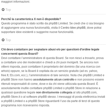
maggiori informazioni.
Top
Perché la caratteristica X non è disponibile?
Questo programma è stato scritto da phpBB Limited. Se credi che ci sia bisogno
di aggiungere una nuova funzionalità, visita il
Centro Idee phpBB
, dove potrai
supportare idee esistenti o suggerire nuove funzionalità.
Top
Chi devo contattare per segnalare abusi e/o per questioni d’ordine legale
concernenti questa Board?
Devi contattare l’amministratore di questa Board. Se non riesci a trovarlo, prova
a contattare uno dei moderatori e chiedi a chi puoi rivolgerti. Se ancora non
ottieni risposta, puoi contattare il proprietario del dominio (fai una ricerca con
whois
) oppure, se la Board è ospitata da un servizio gratuito (ad es. yahoo,
free.fr, f2s.com, ecc.), l’amministratore di tale servizio. Nota che phpBB Limited e
phpBB Store non hanno
assolutamente alcun controllo
e non possono essere
ritenuti responsabili di come, dove e da chi viene utilizzata questa Board. È
assolutamente inutile contattare phpBB Limited o phpBB Store in relazione a
qualsiasi questione legale
non direttamente collegata
al sito phpBB.com,
phpBB-Store.it o al software phpBB stesso. I messaggi di posta elettronica inviati
a phpBB Limited o a phpBB Store riguardanti l’uso da parte di terzi di questo
programma non riceveranno risposta.