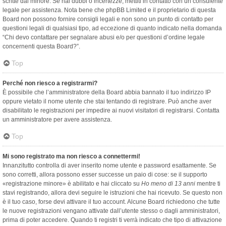
scritte dal minore. Se hai dubbi o incertezze, mettiti in contatto con un consulente
legale per assistenza. Nota bene che phpBB Limited e il proprietario di questa
Board non possono fornire consigli legali e non sono un punto di contatto per
questioni legali di qualsiasi tipo, ad eccezione di quanto indicato nella domanda
“Chi devo contattare per segnalare abusi e/o per questioni d’ordine legale
concernenti questa Board?”.
Top
Perché non riesco a registrarmi?
È possibile che l’amministratore della Board abbia bannato il tuo indirizzo IP
oppure vietato il nome utente che stai tentando di registrare. Può anche aver
disabilitato le registrazioni per impedire ai nuovi visitatori di registrarsi. Contatta
un amministratore per avere assistenza.
Top
Mi sono registrato ma non riesco a connettermi!
Innanzitutto controlla di aver inserito nome utente e password esattamente. Se
sono corretti, allora possono esser successe un paio di cose: se il supporto
«registrazione minore» è abilitato e hai cliccato su
Ho meno di 13 anni
mentre ti
stavi registrando, allora devi seguire le istruzioni che hai ricevuto. Se questo non
è il tuo caso, forse devi attivare il tuo account. Alcune Board richiedono che tutte
le nuove registrazioni vengano attivate dall’utente stesso o dagli amministratori,
prima di poter accedere. Quando ti registri ti verrà indicato che tipo di attivazione