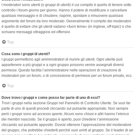
I moderatori sono utenti (o gruppi di utenti) il cui compito è quello di tenere sotto
controllo i forum giorno per giorno. Hanno il potere di modificare o cancellare
qualsiasi messaggio e di chiudere, riaprire, spostare o rimuovere qualsiasi
argomento del forum da loro moderato. Generalmente il compito dei moderatori
è quello di evitare che gli utenti vadano «fuori tema» (in inglese,
off-topic
) o che
scrivano messaggi oltraggiosi ed offensivi.
Top
Cosa sono i gruppi di utenti?
I gruppi permettono agli amministratori di riunire gli utenti. Ogni utente può
appartenere a più gruppi e a ogni gruppo possono venire assegnati diversi
permessi. Questo facilita l’amministratore nelle operazioni di creazione di
moderatori per un forum, o di concessione di permessi per un forum privato, ecc.
Top
Dove trovo i gruppi e come posso far parte di uno di essi?
Trovi i gruppi nella sezione
Gruppi
nel Pannello di Controllo Utente. Se vuoi far
parte di uno di questi procedi cliccando sul pulsante appropriato. Non sempre
però i gruppi sono ad
accesso aperto
. Alcuni sono chiusi e altri hanno l’elenco
dei membri nascosto. Se il gruppo è aperto, puoi chiedere l’ammissione
cliccando sul pulsante apposito. Dovrai ottenere l’approvazione del moderatore
del gruppo, che potrebbe chiederti perché vuoi unirti al gruppo. Se il leader di un