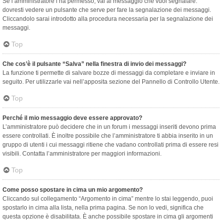
Se l’amministratore l’ha permesso, vai al messaggio che vuoi segnalare:
dovresti vedere un pulsante che serve per fare la segnalazione dei messaggi.
Cliccandolo sarai introdotto alla procedura necessaria per la segnalazione dei
messaggi.
Top
Che cos’è il pulsante “Salva” nella finestra di invio dei messaggi?
La funzione ti permette di salvare bozze di messaggi da completare e inviare in
seguito. Per utilizzarle vai nell’apposita sezione del Pannello di Controllo Utente.
Top
Perché il mio messaggio deve essere approvato?
L’amministratore può decidere che in un forum i messaggi inseriti devono prima
essere controllati. È inoltre possibile che l’amministratore ti abbia inserito in un
gruppo di utenti i cui messaggi ritiene che vadano controllati prima di essere resi
visibili. Contatta l’amministratore per maggiori informazioni.
Top
Come posso spostare in cima un mio argomento?
Cliccando sul collegamento “Argomento in cima” mentre lo stai leggendo, puoi
spostarlo in cima alla lista, nella prima pagina. Se non lo vedi, significa che
questa opzione è disabilitata. È anche possibile spostare in cima gli argomenti