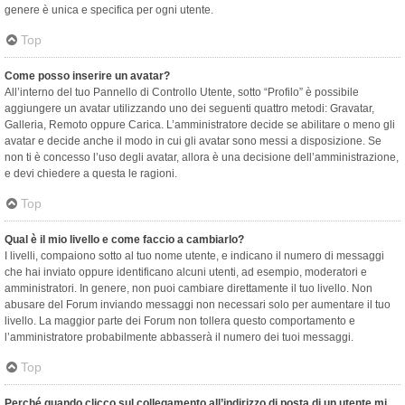
genere è unica e specifica per ogni utente.
Top
Come posso inserire un avatar?
All’interno del tuo Pannello di Controllo Utente, sotto “Profilo” è possibile
aggiungere un avatar utilizzando uno dei seguenti quattro metodi: Gravatar,
Galleria, Remoto oppure Carica. L’amministratore decide se abilitare o meno gli
avatar e decide anche il modo in cui gli avatar sono messi a disposizione. Se
non ti è concesso l’uso degli avatar, allora è una decisione dell’amministrazione,
e devi chiedere a questa le ragioni.
Top
Qual è il mio livello e come faccio a cambiarlo?
I livelli, compaiono sotto al tuo nome utente, e indicano il numero di messaggi
che hai inviato oppure identificano alcuni utenti, ad esempio, moderatori e
amministratori. In genere, non puoi cambiare direttamente il tuo livello. Non
abusare del Forum inviando messaggi non necessari solo per aumentare il tuo
livello. La maggior parte dei Forum non tollera questo comportamento e
l’amministratore probabilmente abbasserà il numero dei tuoi messaggi.
Top
Perché quando clicco sul collegamento all’indirizzo di posta di un utente mi