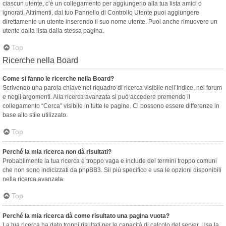
ciascun utente, c’è un collegamento per aggiungerlo alla tua lista amici o
ignorati. Altrimenti, dal tuo Pannello di Controllo Utente puoi aggiungere
direttamente un utente inserendo il suo nome utente. Puoi anche rimuovere un
utente dalla lista dalla stessa pagina.
Top
Ricerche nella Board
Come si fanno le ricerche nella Board?
Scrivendo una parola chiave nel riquadro di ricerca visibile nell’Indice, nei forum
e negli argomenti. Alla ricerca avanzata si può accedere premendo il
collegamento “Cerca” visibile in tutte le pagine. Ci possono essere differenze in
base allo stile utilizzato.
Top
Perché la mia ricerca non dà risultati?
Probabilmente la tua ricerca è troppo vaga e include dei termini troppo comuni
che non sono indicizzati da phpBB3. Sii più specifico e usa le opzioni disponibili
nella ricerca avanzata.
Top
Perché la mia ricerca dà come risultato una pagina vuota?
La tua ricerca ha dato troppi risultati per le capacità di calcolo del server. Usa la