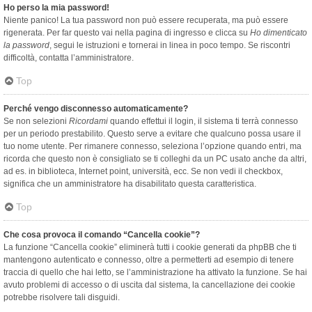
Ho perso la mia password!
Niente panico! La tua password non può essere recuperata, ma può essere
rigenerata. Per far questo vai nella pagina di ingresso e clicca su
Ho dimenticato
la password
, segui le istruzioni e tornerai in linea in poco tempo. Se riscontri
difficoltà, contatta l’amministratore.
Top
Perché vengo disconnesso automaticamente?
Se non selezioni
Ricordami
quando effettui il login, il sistema ti terrà connesso
per un periodo prestabilito. Questo serve a evitare che qualcuno possa usare il
tuo nome utente. Per rimanere connesso, seleziona l’opzione quando entri, ma
ricorda che questo non è consigliato se ti colleghi da un PC usato anche da altri,
ad es. in biblioteca, Internet point, università, ecc. Se non vedi il checkbox,
significa che un amministratore ha disabilitato questa caratteristica.
Top
Che cosa provoca il comando “Cancella cookie”?
La funzione “Cancella cookie” eliminerà tutti i cookie generati da phpBB che ti
mantengono autenticato e connesso, oltre a permetterti ad esempio di tenere
traccia di quello che hai letto, se l’amministrazione ha attivato la funzione. Se hai
avuto problemi di accesso o di uscita dal sistema, la cancellazione dei cookie
potrebbe risolvere tali disguidi.