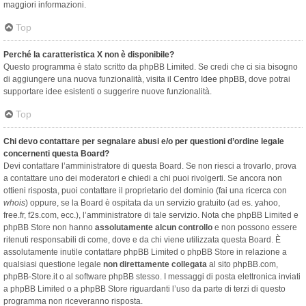
maggiori informazioni.
Top
Perché la caratteristica X non è disponibile?
Questo programma è stato scritto da phpBB Limited. Se credi che ci sia bisogno
di aggiungere una nuova funzionalità, visita il
Centro Idee phpBB
, dove potrai
supportare idee esistenti o suggerire nuove funzionalità.
Top
Chi devo contattare per segnalare abusi e/o per questioni d’ordine legale
concernenti questa Board?
Devi contattare l’amministratore di questa Board. Se non riesci a trovarlo, prova
a contattare uno dei moderatori e chiedi a chi puoi rivolgerti. Se ancora non
ottieni risposta, puoi contattare il proprietario del dominio (fai una ricerca con
whois
) oppure, se la Board è ospitata da un servizio gratuito (ad es. yahoo,
free.fr, f2s.com, ecc.), l’amministratore di tale servizio. Nota che phpBB Limited e
phpBB Store non hanno
assolutamente alcun controllo
e non possono essere
ritenuti responsabili di come, dove e da chi viene utilizzata questa Board. È
assolutamente inutile contattare phpBB Limited o phpBB Store in relazione a
qualsiasi questione legale
non direttamente collegata
al sito phpBB.com,
phpBB-Store.it o al software phpBB stesso. I messaggi di posta elettronica inviati
a phpBB Limited o a phpBB Store riguardanti l’uso da parte di terzi di questo
programma non riceveranno risposta.