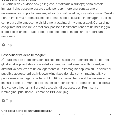
Le «emoticon» o «faccine» (in inglese,
emoticons
o
smileys
) sono piccole
immagini che possono essere usate per esprimere una sensazione o
un’emozione con pochi caratteri; ad es. :) significa felice, :( significa triste. Questo
Forum trasforma automaticamente queste serie di caratteri in immagini. La lista
completa delle emoticon è visibile nella pagina di invio messaggi. Cerca di non
esagerare nell’uso delle emoticon, possono facilmente rendere un messaggio
illeggibile, e un moderatore potrebbe decidere di modificarlo o addirittura
rimuoverlo.
Top
Posso inserire delle immagini?
Sì, puoi inserire delle immagini nei tuoi messaggi. Se l’amministratore permette
gli allegati è possibile caricare delle immagini direttamente sulla Board; in
alternativa devi creare un collegamento a un’immagine ospitata su un server di
pubblico accesso, ad es. http://www.indirizzo-del-sito.com/immagine.gif. Non
puoi inserire immagini che hai sul tuo PC (a meno che non abbia un server!) o
immagini che si trovano dietro sistemi di autenticazione, come caselle di posta
tipo yahoo o hotmail, siti protetti da codici di accesso, ecc. Per inserire
l’immagine, puoi usare il comando BBCode [img].
Top
Che cosa sono gli annunci globali?