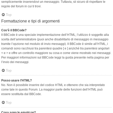
semplicemente inserendovi un messaggio. Tuttavia, sii sicuro di rispettare le
regole del forum in cui ti trovi.
Top
Formattazione e tipi di argomenti
Cos’è il BBCode?
Il BBCode è una speciale implementazione dell’HTML; l’utilizzo è soggetto alla
scelta dell’amministratore (puoi anche disabilitarlo di messaggio in messaggio
tramite l’opzione nel modulo di invio messaggi). Il BBCode è simile all’HTML, i
comandi sono racchiusi tra parentesi quadre [ e ] anziché tra parentesi angolari
< e > e offre un controllo maggiore su cosa e come viene mostrato nei messaggi.
Per maggiori informazioni sul BBCode leggi la guida presente nella pagina per
l’invio dei messaggi.
Top
Posso usare l’HTML?
No. Non è possibile inserire del codice HTML e ottenere che sia interpretato
come tale in questo Forum. La maggior parte delle funzioni dell’HTML può
essere sostituita dal BBCode.
Top
Cosa sono le emoticon?