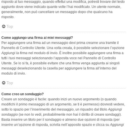
risposto al tuo messaggio, quando effettui una modifica, potresti trovare del testo
aggiunto dove viene indicato quante volte l’hai modificato. Un utente normale,
generalmente, non può cancellare un messaggio dopo che qualcuno ha
risposto.
Top
Come aggiungo una firma ai miei messaggi?
Per aggiungere una firma ad un messaggio devi prima crearne una tramite il
Pannello di Controllo Utente. Una volta creata, è possibile selezionare l’opzione
Aggiungi la firma
nel modulo di invio. È inoltre possibile aggiungere una firma a
tutti i tuoi messaggi selezionando l’apposita voce nel Pannello di Controllo
Utente. Se lo si fa, è possibile evitare che una firma venga aggiunta ai singoli
messaggi deselezionando la casella per aggiungere la firma all’interno del
modulo di invio.
Top
Come creo un sondaggio?
Creare un sondaggio è facile: quando inizi un nuovo argomento (o quando
modifichi il primo messaggio di un argomento, se ti è permesso) dovresti vedere,
sotto lo spazio per l’inserimento del messaggio, un riquadro dal titolo
Aggiungi
sondaggio
(se non lo vedi, probabilmente non hai il diritto di creare sondaggi).
Basta inserire un titolo per il sondaggio e almeno due opzioni di risposta (per
inserire un’opzione di risposta, scrivila nell’apposito spazio e clicca su
Aggiungi