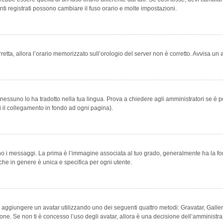
ti registrati possono cambiare il fuso orario e molte impostazioni.
orretta, allora l’orario memorizzato sull’orologio del server non è corretto. Avvisa u
essuno lo ha tradotto nella tua lingua. Prova a chiedere agli amministratori se è po
vi il collegamento in fondo ad ogni pagina).
messaggi. La prima è l’immagine associata al tuo grado, generalmente ha la forma di
che in genere è unica e specifica per ogni utente.
bile aggiungere un avatar utilizzando uno dei seguenti quattro metodi: Gravatar, Gal
ione. Se non ti è concesso l’uso degli avatar, allora è una decisione dell’amministra