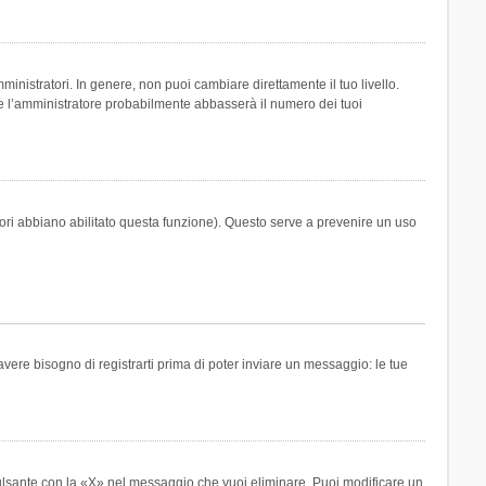
inistratori. In genere, non puoi cambiare direttamente il tuo livello.
 l’amministratore probabilmente abbasserà il numero dei tuoi
tori abbiano abilitato questa funzione). Questo serve a prevenire un uso
ere bisogno di registrarti prima di poter inviare un messaggio: le tue
ulsante con la «X» nel messaggio che vuoi eliminare. Puoi modificare un