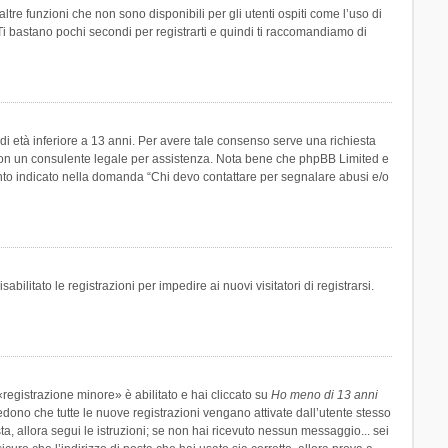
re funzioni che non sono disponibili per gli utenti ospiti come l’uso di
 Ti bastano pochi secondi per registrarti e quindi ti raccomandiamo di
di età inferiore a 13 anni. Per avere tale consenso serve una richiesta
tto con un consulente legale per assistenza. Nota bene che phpBB Limited e
uanto indicato nella domanda “Chi devo contattare per segnalare abusi e/o
ilitato le registrazioni per impedire ai nuovi visitatori di registrarsi.
registrazione minore» è abilitato e hai cliccato su
Ho meno di 13 anni
hiedono che tutte le nuove registrazioni vengano attivate dall’utente stesso
sta, allora segui le istruzioni; se non hai ricevuto nessun messaggio... sei