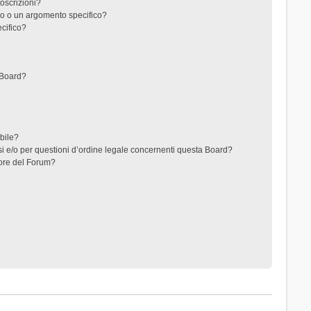
toscrizioni?
o o un argomento specifico?
cifico?
 Board?
ibile?
i e/o per questioni d’ordine legale concernenti questa Board?
ore del Forum?