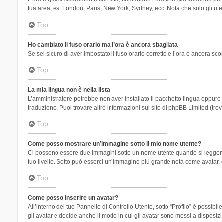
tua area, es. London, Paris, New York, Sydney, ecc. Nota che solo gli uten
Top
Ho cambiato il fuso orario ma l’ora è ancora sbagliata
Se sei sicuro di aver impostato il fuso orario corretto e l’ora è ancora sc
Top
La mia lingua non è nella lista!
L’amministratore potrebbe non aver installato il pacchetto lingua oppure n
traduzione. Puoi trovare altre informazioni sul sito di phpBB Limited (tro
Top
Come posso mostrare un’immagine sotto il mio nome utente?
Ci possono essere due immagini sotto un nome utente quando si leggono i 
tuo livello. Sotto può esserci un’immagine più grande nota come avatar, 
Top
Come posso inserire un avatar?
All’interno del tuo Pannello di Controllo Utente, sotto “Profilo” è possi
gli avatar e decide anche il modo in cui gli avatar sono messi a disposiz