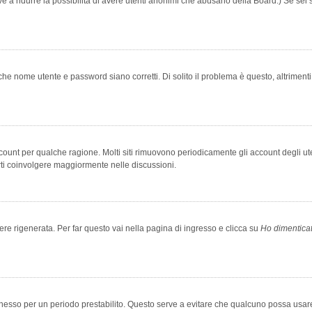
rve a ridurre la possibilità di avere utenti anonimi che abusano della Board.) Se sei s
che nome utente e password siano corretti. Di solito il problema è questo, altriment
account per qualche ragione. Molti siti rimuovono periodicamente gli account degli u
rti coinvolgere maggiormente nelle discussioni.
 rigenerata. Per far questo vai nella pagina di ingresso e clicca su
Ho dimentica
 connesso per un periodo prestabilito. Questo serve a evitare che qualcuno possa us