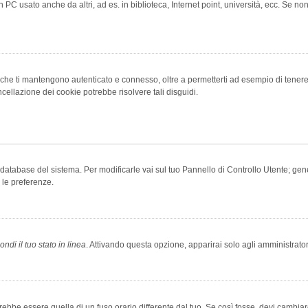
 PC usato anche da altri, ad es. in biblioteca, Internet point, università, ecc. Se no
che ti mantengono autenticato e connesso, oltre a permetterti ad esempio di tenere tr
cellazione dei cookie potrebbe risolvere tali disguidi.
el database del sistema. Per modificarle vai sul tuo Pannello di Controllo Utente; 
 le preferenze.
ndi il tuo stato in linea
. Attivando questa opzione, apparirai solo agli amministrator
be essere quella di un fuso orario differente dal tuo. Se così fosse, devi cambiare l