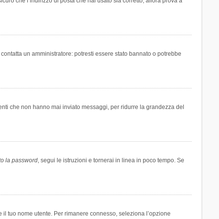
icuro che l’indirizzo di posta che hai usato sia corretto, allora prova a
i contatta un amministratore: potresti essere stato bannato o potrebbe
tenti che non hanno mai inviato messaggi, per ridurre la grandezza del
to la password
, segui le istruzioni e tornerai in linea in poco tempo. Se
are il tuo nome utente. Per rimanere connesso, seleziona l’opzione