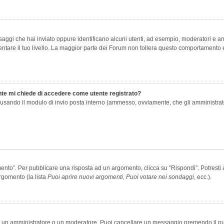
saggi che hai inviato oppure identificano alcuni utenti, ad esempio, moderatori e amm
re il tuo livello. La maggior parte dei Forum non tollera questo comportamento e
ente mi chiede di accedere come utente registrato?
nti usando il modulo di invio posta interno (ammesso, ovviamente, che gli amministra
o”. Per pubblicare una risposta ad un argomento, clicca su “Rispondi”. Potresti av
rgomento (la lista
Puoi aprire nuovi argomenti
,
Puoi votare nei sondaggi
, ecc.).
ia un amministratore o un moderatore. Puoi cancellare un messaggio premendo il p