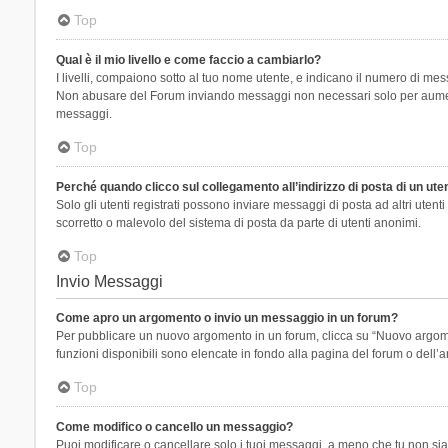
Top
Qual è il mio livello e come faccio a cambiarlo?
I livelli, compaiono sotto al tuo nome utente, e indicano il numero di mes
Non abusare del Forum inviando messaggi non necessari solo per aumenta
messaggi.
Top
Perché quando clicco sul collegamento all’indirizzo di posta di un ut
Solo gli utenti registrati possono inviare messaggi di posta ad altri ute
scorretto o malevolo del sistema di posta da parte di utenti anonimi.
Top
Invio Messaggi
Come apro un argomento o invio un messaggio in un forum?
Per pubblicare un nuovo argomento in un forum, clicca su “Nuovo argoment
funzioni disponibili sono elencate in fondo alla pagina del forum o dell’a
Top
Come modifico o cancello un messaggio?
Puoi modificare o cancellare solo i tuoi messaggi, a meno che tu non s