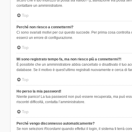
sicuro che il tuo indirizzo di posta sia valido? (L’attivazione via posta se
contattare un amministratore.
Top
Perché non riesco a connettermi?
Ci sono svariati motivi per cui questo succede. Per prima cosa controlla 
esserci un errore di configurazione.
Top
Mi sono registrato tempo fa, ma non riesco più a connettermi?!
È possibile che un amministratore abbia cancellato o disattivato il tuo 
database. Se il motivo è quest’ultimo registrati nuovamente e cerca di fa
Top
Ho perso la mia password!
Niente panico! La tua password non può essere recuperata, ma può essere
riscontri difficoltà, contatta l’amministratore.
Top
Perché vengo disconnesso automaticamente?
Se non selezioni
Ricordami
quando effettui il login, il sistema ti terrà