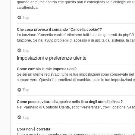
quando entri, ma ricorda che questo non è consigliato se ti colleghi da un
caratteristica.
Top
Che cosa provoca il comando “Cancella cookie”?
La funzione “Cancella cookie” eliminerà tutti i cookie generati da phpBB 
funzione. Se hai avuto problemi di accesso o di uscita dal sistema, la can
Top
Impostazioni e preferenze utente
Come cambio le mie impostazioni?
Se sei un utente registrato, tutte le tue impostazioni sono conservate n
sempre vero. Questo ti permetterà di cambiare tutte le tue impostazioni e
Top
Come posso evitare di apparire nella lista degli utenti in linea?
Nel Pannello di Controllo Utente, sotto “Preferenze”, trovi l’opzione
Nasco
Top
L’ora non è corretta!
L’ora è quasi sicuramente corretta, comunque l’ora che stai vedendo potreb