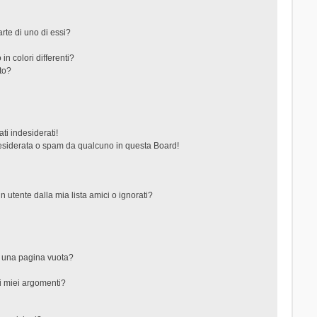
rte di uno di essi?
in colori differenti?
to?
ti indesiderati!
esiderata o spam da qualcuno in questa Board!
tente dalla mia lista amici o ignorati?
?
o una pagina vuota?
i miei argomenti?