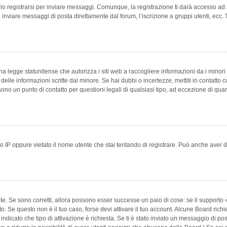
 registrarsi per inviare messaggi. Comunque, la registrazione ti darà accesso ad alt
 inviare messaggi di posta direttamente dal forum, l’iscrizione a gruppi utenti, ecc.
 legge statunitense che autorizza i siti web a raccogliere informazioni da i minori 
e delle informazioni scritte dal minore. Se hai dubbi o incertezze, mettiti in conta
 sono un punto di contatto per questioni legali di qualsiasi tipo, ad eccezione di q
 IP oppure vietato il nome utente che stai tentando di registrare. Può anche aver disab
e. Se sono corretti, allora possono esser successe un paio di cose: se il supporto «
vuto. Se questo non è il tuo caso, forse devi attivare il tuo account. Alcune Board ric
 indicato che tipo di attivazione è richiesta. Se ti è stato inviato un messaggio di po