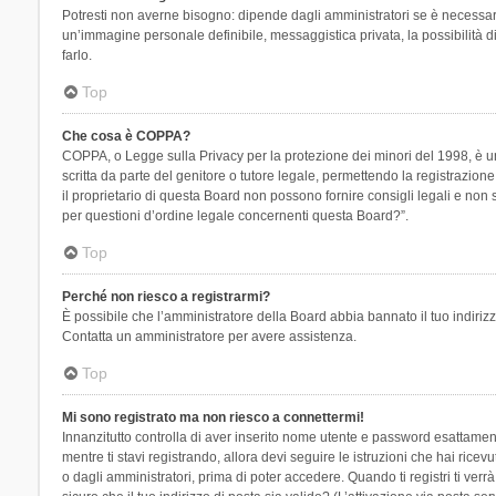
Potresti non averne bisogno: dipende dagli amministratori se è necessario
un’immagine personale definibile, messaggistica privata, la possibilità di
farlo.
Top
Che cosa è COPPA?
COPPA, o Legge sulla Privacy per la protezione dei minori del 1998, è una
scritta da parte del genitore o tutore legale, permettendo la registrazion
il proprietario di questa Board non possono fornire consigli legali e non
per questioni d’ordine legale concernenti questa Board?”.
Top
Perché non riesco a registrarmi?
È possibile che l’amministratore della Board abbia bannato il tuo indirizzo
Contatta un amministratore per avere assistenza.
Top
Mi sono registrato ma non riesco a connettermi!
Innanzitutto controlla di aver inserito nome utente e password esattament
mentre ti stavi registrando, allora devi seguire le istruzioni che hai rice
o dagli amministratori, prima di poter accedere. Quando ti registri ti verrà