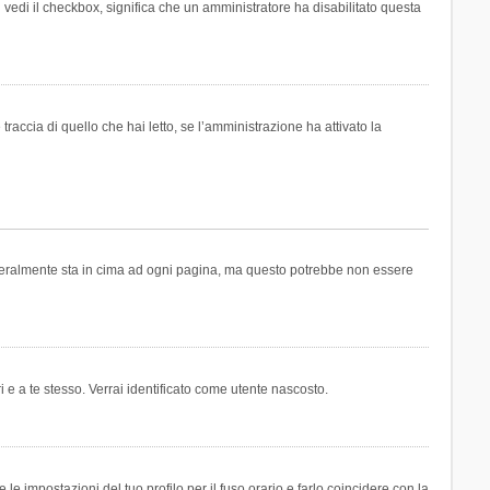
n vedi il checkbox, significa che un amministratore ha disabilitato questa
accia di quello che hai letto, se l’amministrazione ha attivato la
generalmente sta in cima ad ogni pagina, ma questo potrebbe non essere
i e a te stesso. Verrai identificato come utente nascosto.
e impostazioni del tuo profilo per il fuso orario e farlo coincidere con la