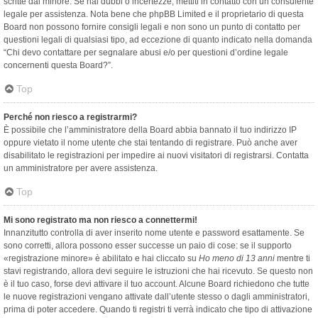
scritte dal minore. Se hai dubbi o incertezze, mettiti in contatto con un consulente
legale per assistenza. Nota bene che phpBB Limited e il proprietario di questa
Board non possono fornire consigli legali e non sono un punto di contatto per
questioni legali di qualsiasi tipo, ad eccezione di quanto indicato nella domanda
“Chi devo contattare per segnalare abusi e/o per questioni d’ordine legale
concernenti questa Board?”.
Top
Perché non riesco a registrarmi?
È possibile che l’amministratore della Board abbia bannato il tuo indirizzo IP
oppure vietato il nome utente che stai tentando di registrare. Può anche aver
disabilitato le registrazioni per impedire ai nuovi visitatori di registrarsi. Contatta
un amministratore per avere assistenza.
Top
Mi sono registrato ma non riesco a connettermi!
Innanzitutto controlla di aver inserito nome utente e password esattamente. Se
sono corretti, allora possono esser successe un paio di cose: se il supporto
«registrazione minore» è abilitato e hai cliccato su
Ho meno di 13 anni
mentre ti
stavi registrando, allora devi seguire le istruzioni che hai ricevuto. Se questo non
è il tuo caso, forse devi attivare il tuo account. Alcune Board richiedono che tutte
le nuove registrazioni vengano attivate dall’utente stesso o dagli amministratori,
prima di poter accedere. Quando ti registri ti verrà indicato che tipo di attivazione