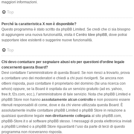
maggiori informazioni.
Top
Perché la caratteristica X non è disponibile?
Questo programma è stato scritto da phpBB Limited. Se credi che ci sia bisogno
di aggiungere una nuova funzionalità, visita il
Centro Idee phpBB
, dove potrai
supportare idee esistenti o suggerire nuove funzionalità.
Top
Chi devo contattare per segnalare abusi e/o per questioni d’ordine legale
concernenti questa Board?
Devi contattare l’amministratore di questa Board. Se non riesci a trovarlo, prova
a contattare uno dei moderatori e chiedi a chi puoi rivolgerti. Se ancora non
ottieni risposta, puoi contattare il proprietario del dominio (fai una ricerca con
whois
) oppure, se la Board è ospitata da un servizio gratuito (ad es. yahoo,
free.fr, f2s.com, ecc.), l’amministratore di tale servizio. Nota che phpBB Limited e
phpBB Store non hanno
assolutamente alcun controllo
e non possono essere
ritenuti responsabili di come, dove e da chi viene utilizzata questa Board. È
assolutamente inutile contattare phpBB Limited o phpBB Store in relazione a
qualsiasi questione legale
non direttamente collegata
al sito phpBB.com,
phpBB-Store.it o al software phpBB stesso. I messaggi di posta elettronica inviati
a phpBB Limited o a phpBB Store riguardanti l’uso da parte di terzi di questo
programma non riceveranno risposta.