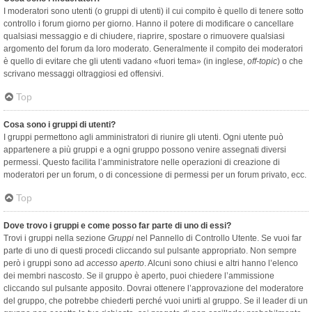
I moderatori sono utenti (o gruppi di utenti) il cui compito è quello di tenere sotto
controllo i forum giorno per giorno. Hanno il potere di modificare o cancellare
qualsiasi messaggio e di chiudere, riaprire, spostare o rimuovere qualsiasi
argomento del forum da loro moderato. Generalmente il compito dei moderatori
è quello di evitare che gli utenti vadano «fuori tema» (in inglese,
off-topic
) o che
scrivano messaggi oltraggiosi ed offensivi.
Top
Cosa sono i gruppi di utenti?
I gruppi permettono agli amministratori di riunire gli utenti. Ogni utente può
appartenere a più gruppi e a ogni gruppo possono venire assegnati diversi
permessi. Questo facilita l’amministratore nelle operazioni di creazione di
moderatori per un forum, o di concessione di permessi per un forum privato, ecc.
Top
Dove trovo i gruppi e come posso far parte di uno di essi?
Trovi i gruppi nella sezione
Gruppi
nel Pannello di Controllo Utente. Se vuoi far
parte di uno di questi procedi cliccando sul pulsante appropriato. Non sempre
però i gruppi sono ad
accesso aperto
. Alcuni sono chiusi e altri hanno l’elenco
dei membri nascosto. Se il gruppo è aperto, puoi chiedere l’ammissione
cliccando sul pulsante apposito. Dovrai ottenere l’approvazione del moderatore
del gruppo, che potrebbe chiederti perché vuoi unirti al gruppo. Se il leader di un