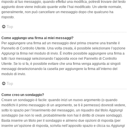
risposto al tuo messaggio, quando effettui una modifica, potresti trovare del testo
aggiunto dove viene indicato quante volte l’hai modificato. Un utente normale,
generalmente, non può cancellare un messaggio dopo che qualcuno ha
risposto.
Top
Come aggiungo una firma ai miei messaggi?
Per aggiungere una firma ad un messaggio devi prima crearne una tramite il
Pannello di Controllo Utente. Una volta creata, è possibile selezionare l’opzione
Aggiungi la firma
nel modulo di invio. È inoltre possibile aggiungere una firma a
tutti i tuoi messaggi selezionando l’apposita voce nel Pannello di Controllo
Utente. Se lo si fa, è possibile evitare che una firma venga aggiunta ai singoli
messaggi deselezionando la casella per aggiungere la firma all’interno del
modulo di invio.
Top
Come creo un sondaggio?
Creare un sondaggio è facile: quando inizi un nuovo argomento (o quando
modifichi il primo messaggio di un argomento, se ti è permesso) dovresti vedere,
sotto lo spazio per l’inserimento del messaggio, un riquadro dal titolo
Aggiungi
sondaggio
(se non lo vedi, probabilmente non hai il diritto di creare sondaggi).
Basta inserire un titolo per il sondaggio e almeno due opzioni di risposta (per
inserire un’opzione di risposta, scrivila nell’apposito spazio e clicca su
Aggiungi