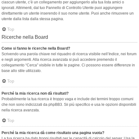
ciascun utente, c’è un collegamento per aggiungerlo alla tua lista amici o
ignorati. Altrimenti, dal tuo Pannello di Controllo Utente puoi aggiungere
direttamente un utente inserendo il suo nome utente. Puoi anche rimuovere un
utente dalla lista dalla stessa pagina.
Top
Ricerche nella Board
Come si fanno le ricerche nella Board?
Scrivendo una parola chiave nel riquadro di ricerca visibile nell’Indice, nei forum
e negli argomenti. Alla ricerca avanzata si può accedere premendo il
collegamento “Cerca” visibile in tutte le pagine. Ci possono essere differenze in
base allo stile utilizzato.
Top
Perché la mia ricerca non dà risultati?
Probabilmente la tua ricerca è troppo vaga e include dei termini troppo comuni
che non sono indicizzati da phpBB3. Sii più specifico e usa le opzioni disponibili
nella ricerca avanzata.
Top
Perché la mia ricerca dà come risultato una pagina vuota?
La tua ricerca ha dato troppi risultati per le capacità di calcolo del server. Usa la