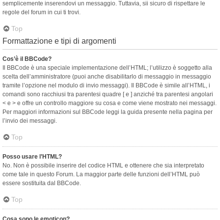
semplicemente inserendovi un messaggio. Tuttavia, sii sicuro di rispettare le
regole del forum in cui ti trovi.
Top
Formattazione e tipi di argomenti
Cos’è il BBCode?
Il BBCode è una speciale implementazione dell’HTML; l’utilizzo è soggetto alla
scelta dell’amministratore (puoi anche disabilitarlo di messaggio in messaggio
tramite l’opzione nel modulo di invio messaggi). Il BBCode è simile all’HTML, i
comandi sono racchiusi tra parentesi quadre [ e ] anziché tra parentesi angolari
< e > e offre un controllo maggiore su cosa e come viene mostrato nei messaggi.
Per maggiori informazioni sul BBCode leggi la guida presente nella pagina per
l’invio dei messaggi.
Top
Posso usare l’HTML?
No. Non è possibile inserire del codice HTML e ottenere che sia interpretato
come tale in questo Forum. La maggior parte delle funzioni dell’HTML può
essere sostituita dal BBCode.
Top
Cosa sono le emoticon?