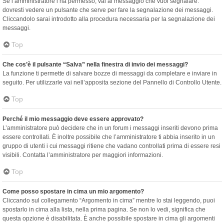
Se l’amministratore l’ha permesso, vai al messaggio che vuoi segnalare:
dovresti vedere un pulsante che serve per fare la segnalazione dei messaggi.
Cliccandolo sarai introdotto alla procedura necessaria per la segnalazione dei
messaggi.
Top
Che cos’è il pulsante “Salva” nella finestra di invio dei messaggi?
La funzione ti permette di salvare bozze di messaggi da completare e inviare in
seguito. Per utilizzarle vai nell’apposita sezione del Pannello di Controllo Utente.
Top
Perché il mio messaggio deve essere approvato?
L’amministratore può decidere che in un forum i messaggi inseriti devono prima
essere controllati. È inoltre possibile che l’amministratore ti abbia inserito in un
gruppo di utenti i cui messaggi ritiene che vadano controllati prima di essere resi
visibili. Contatta l’amministratore per maggiori informazioni.
Top
Come posso spostare in cima un mio argomento?
Cliccando sul collegamento “Argomento in cima” mentre lo stai leggendo, puoi
spostarlo in cima alla lista, nella prima pagina. Se non lo vedi, significa che
questa opzione è disabilitata. È anche possibile spostare in cima gli argomenti