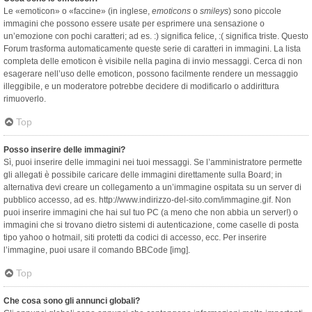
Le «emoticon» o «faccine» (in inglese,
emoticons
o
smileys
) sono piccole
immagini che possono essere usate per esprimere una sensazione o
un’emozione con pochi caratteri; ad es. :) significa felice, :( significa triste. Questo
Forum trasforma automaticamente queste serie di caratteri in immagini. La lista
completa delle emoticon è visibile nella pagina di invio messaggi. Cerca di non
esagerare nell’uso delle emoticon, possono facilmente rendere un messaggio
illeggibile, e un moderatore potrebbe decidere di modificarlo o addirittura
rimuoverlo.
Top
Posso inserire delle immagini?
Sì, puoi inserire delle immagini nei tuoi messaggi. Se l’amministratore permette
gli allegati è possibile caricare delle immagini direttamente sulla Board; in
alternativa devi creare un collegamento a un’immagine ospitata su un server di
pubblico accesso, ad es. http://www.indirizzo-del-sito.com/immagine.gif. Non
puoi inserire immagini che hai sul tuo PC (a meno che non abbia un server!) o
immagini che si trovano dietro sistemi di autenticazione, come caselle di posta
tipo yahoo o hotmail, siti protetti da codici di accesso, ecc. Per inserire
l’immagine, puoi usare il comando BBCode [img].
Top
Che cosa sono gli annunci globali?