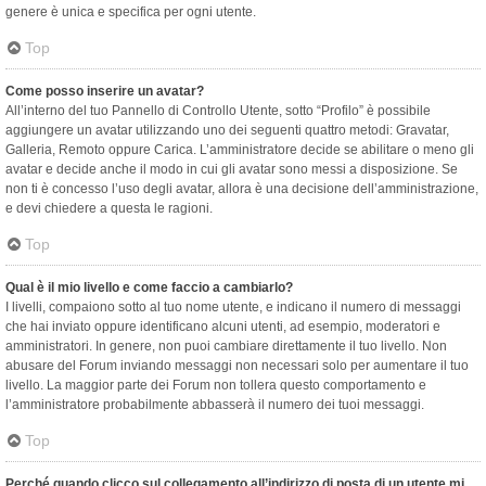
genere è unica e specifica per ogni utente.
Top
Come posso inserire un avatar?
All’interno del tuo Pannello di Controllo Utente, sotto “Profilo” è possibile
aggiungere un avatar utilizzando uno dei seguenti quattro metodi: Gravatar,
Galleria, Remoto oppure Carica. L’amministratore decide se abilitare o meno gli
avatar e decide anche il modo in cui gli avatar sono messi a disposizione. Se
non ti è concesso l’uso degli avatar, allora è una decisione dell’amministrazione,
e devi chiedere a questa le ragioni.
Top
Qual è il mio livello e come faccio a cambiarlo?
I livelli, compaiono sotto al tuo nome utente, e indicano il numero di messaggi
che hai inviato oppure identificano alcuni utenti, ad esempio, moderatori e
amministratori. In genere, non puoi cambiare direttamente il tuo livello. Non
abusare del Forum inviando messaggi non necessari solo per aumentare il tuo
livello. La maggior parte dei Forum non tollera questo comportamento e
l’amministratore probabilmente abbasserà il numero dei tuoi messaggi.
Top
Perché quando clicco sul collegamento all’indirizzo di posta di un utente mi