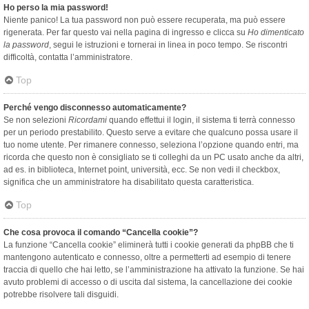
Ho perso la mia password!
Niente panico! La tua password non può essere recuperata, ma può essere
rigenerata. Per far questo vai nella pagina di ingresso e clicca su
Ho dimenticato
la password
, segui le istruzioni e tornerai in linea in poco tempo. Se riscontri
difficoltà, contatta l’amministratore.
Top
Perché vengo disconnesso automaticamente?
Se non selezioni
Ricordami
quando effettui il login, il sistema ti terrà connesso
per un periodo prestabilito. Questo serve a evitare che qualcuno possa usare il
tuo nome utente. Per rimanere connesso, seleziona l’opzione quando entri, ma
ricorda che questo non è consigliato se ti colleghi da un PC usato anche da altri,
ad es. in biblioteca, Internet point, università, ecc. Se non vedi il checkbox,
significa che un amministratore ha disabilitato questa caratteristica.
Top
Che cosa provoca il comando “Cancella cookie”?
La funzione “Cancella cookie” eliminerà tutti i cookie generati da phpBB che ti
mantengono autenticato e connesso, oltre a permetterti ad esempio di tenere
traccia di quello che hai letto, se l’amministrazione ha attivato la funzione. Se hai
avuto problemi di accesso o di uscita dal sistema, la cancellazione dei cookie
potrebbe risolvere tali disguidi.