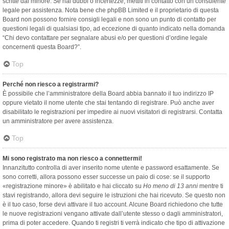
scritte dal minore. Se hai dubbi o incertezze, mettiti in contatto con un consulente
legale per assistenza. Nota bene che phpBB Limited e il proprietario di questa
Board non possono fornire consigli legali e non sono un punto di contatto per
questioni legali di qualsiasi tipo, ad eccezione di quanto indicato nella domanda
“Chi devo contattare per segnalare abusi e/o per questioni d’ordine legale
concernenti questa Board?”.
Top
Perché non riesco a registrarmi?
È possibile che l’amministratore della Board abbia bannato il tuo indirizzo IP
oppure vietato il nome utente che stai tentando di registrare. Può anche aver
disabilitato le registrazioni per impedire ai nuovi visitatori di registrarsi. Contatta
un amministratore per avere assistenza.
Top
Mi sono registrato ma non riesco a connettermi!
Innanzitutto controlla di aver inserito nome utente e password esattamente. Se
sono corretti, allora possono esser successe un paio di cose: se il supporto
«registrazione minore» è abilitato e hai cliccato su
Ho meno di 13 anni
mentre ti
stavi registrando, allora devi seguire le istruzioni che hai ricevuto. Se questo non
è il tuo caso, forse devi attivare il tuo account. Alcune Board richiedono che tutte
le nuove registrazioni vengano attivate dall’utente stesso o dagli amministratori,
prima di poter accedere. Quando ti registri ti verrà indicato che tipo di attivazione