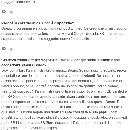
maggiori informazioni.
Top
Perché la caratteristica X non è disponibile?
Questo programma è stato scritto da phpBB Limited. Se credi che ci sia bisogno
di aggiungere una nuova funzionalità, visita il
Centro Idee phpBB
, dove potrai
supportare idee esistenti o suggerire nuove funzionalità.
Top
Chi devo contattare per segnalare abusi e/o per questioni d’ordine legale
concernenti questa Board?
Devi contattare l’amministratore di questa Board. Se non riesci a trovarlo, prova
a contattare uno dei moderatori e chiedi a chi puoi rivolgerti. Se ancora non
ottieni risposta, puoi contattare il proprietario del dominio (fai una ricerca con
whois
) oppure, se la Board è ospitata da un servizio gratuito (ad es. yahoo,
free.fr, f2s.com, ecc.), l’amministratore di tale servizio. Nota che phpBB Limited e
phpBB Store non hanno
assolutamente alcun controllo
e non possono essere
ritenuti responsabili di come, dove e da chi viene utilizzata questa Board. È
assolutamente inutile contattare phpBB Limited o phpBB Store in relazione a
qualsiasi questione legale
non direttamente collegata
al sito phpBB.com,
phpBB-Store.it o al software phpBB stesso. I messaggi di posta elettronica inviati
a phpBB Limited o a phpBB Store riguardanti l’uso da parte di terzi di questo
programma non riceveranno risposta.