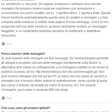
Le «emoticon» o «faccine» (in inglese,
emoticons
o
smileys
) sono piccole
immagini che possono essere usate per esprimere una sensazione o
un’emozione con pochi caratteri; ad es. :) significa felice, :( significa triste. Questo
Forum trasforma automaticamente queste serie di caratteri in immagini. La lista
completa delle emoticon è visibile nella pagina di invio messaggi. Cerca di non
esagerare nell’uso delle emoticon, possono facilmente rendere un messaggio
illeggibile, e un moderatore potrebbe decidere di modificarlo o addirittura
rimuoverlo.
Top
Posso inserire delle immagini?
Sì, puoi inserire delle immagini nei tuoi messaggi. Se l’amministratore permette
gli allegati è possibile caricare delle immagini direttamente sulla Board; in
alternativa devi creare un collegamento a un’immagine ospitata su un server di
pubblico accesso, ad es. http://www.indirizzo-del-sito.com/immagine.gif. Non
puoi inserire immagini che hai sul tuo PC (a meno che non abbia un server!) o
immagini che si trovano dietro sistemi di autenticazione, come caselle di posta
tipo yahoo o hotmail, siti protetti da codici di accesso, ecc. Per inserire
l’immagine, puoi usare il comando BBCode [img].
Top
Che cosa sono gli annunci globali?