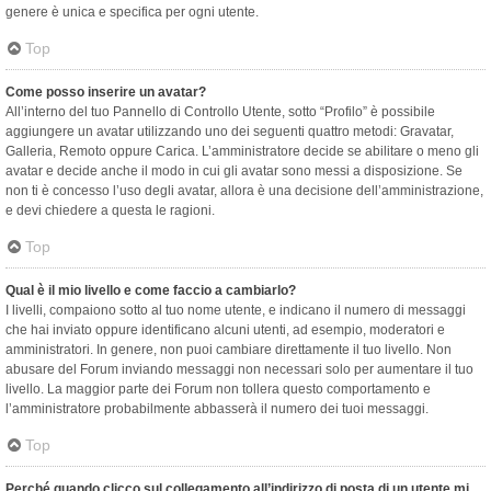
genere è unica e specifica per ogni utente.
Top
Come posso inserire un avatar?
All’interno del tuo Pannello di Controllo Utente, sotto “Profilo” è possibile
aggiungere un avatar utilizzando uno dei seguenti quattro metodi: Gravatar,
Galleria, Remoto oppure Carica. L’amministratore decide se abilitare o meno gli
avatar e decide anche il modo in cui gli avatar sono messi a disposizione. Se
non ti è concesso l’uso degli avatar, allora è una decisione dell’amministrazione,
e devi chiedere a questa le ragioni.
Top
Qual è il mio livello e come faccio a cambiarlo?
I livelli, compaiono sotto al tuo nome utente, e indicano il numero di messaggi
che hai inviato oppure identificano alcuni utenti, ad esempio, moderatori e
amministratori. In genere, non puoi cambiare direttamente il tuo livello. Non
abusare del Forum inviando messaggi non necessari solo per aumentare il tuo
livello. La maggior parte dei Forum non tollera questo comportamento e
l’amministratore probabilmente abbasserà il numero dei tuoi messaggi.
Top
Perché quando clicco sul collegamento all’indirizzo di posta di un utente mi