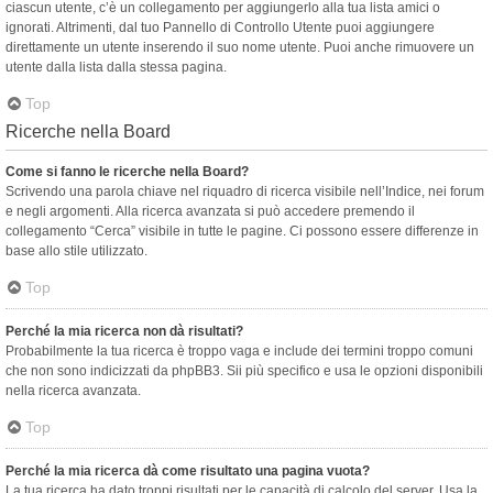
ciascun utente, c’è un collegamento per aggiungerlo alla tua lista amici o
ignorati. Altrimenti, dal tuo Pannello di Controllo Utente puoi aggiungere
direttamente un utente inserendo il suo nome utente. Puoi anche rimuovere un
utente dalla lista dalla stessa pagina.
Top
Ricerche nella Board
Come si fanno le ricerche nella Board?
Scrivendo una parola chiave nel riquadro di ricerca visibile nell’Indice, nei forum
e negli argomenti. Alla ricerca avanzata si può accedere premendo il
collegamento “Cerca” visibile in tutte le pagine. Ci possono essere differenze in
base allo stile utilizzato.
Top
Perché la mia ricerca non dà risultati?
Probabilmente la tua ricerca è troppo vaga e include dei termini troppo comuni
che non sono indicizzati da phpBB3. Sii più specifico e usa le opzioni disponibili
nella ricerca avanzata.
Top
Perché la mia ricerca dà come risultato una pagina vuota?
La tua ricerca ha dato troppi risultati per le capacità di calcolo del server. Usa la