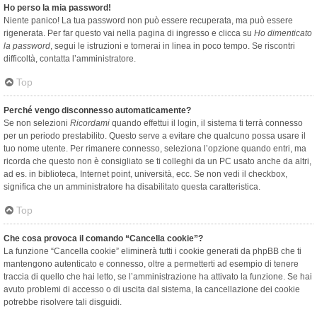
Ho perso la mia password!
Niente panico! La tua password non può essere recuperata, ma può essere
rigenerata. Per far questo vai nella pagina di ingresso e clicca su
Ho dimenticato
la password
, segui le istruzioni e tornerai in linea in poco tempo. Se riscontri
difficoltà, contatta l’amministratore.
Top
Perché vengo disconnesso automaticamente?
Se non selezioni
Ricordami
quando effettui il login, il sistema ti terrà connesso
per un periodo prestabilito. Questo serve a evitare che qualcuno possa usare il
tuo nome utente. Per rimanere connesso, seleziona l’opzione quando entri, ma
ricorda che questo non è consigliato se ti colleghi da un PC usato anche da altri,
ad es. in biblioteca, Internet point, università, ecc. Se non vedi il checkbox,
significa che un amministratore ha disabilitato questa caratteristica.
Top
Che cosa provoca il comando “Cancella cookie”?
La funzione “Cancella cookie” eliminerà tutti i cookie generati da phpBB che ti
mantengono autenticato e connesso, oltre a permetterti ad esempio di tenere
traccia di quello che hai letto, se l’amministrazione ha attivato la funzione. Se hai
avuto problemi di accesso o di uscita dal sistema, la cancellazione dei cookie
potrebbe risolvere tali disguidi.