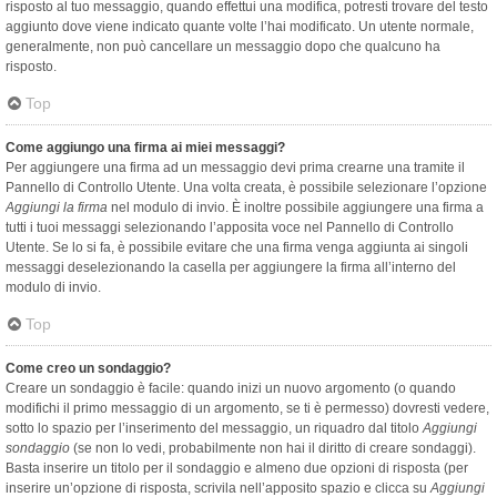
risposto al tuo messaggio, quando effettui una modifica, potresti trovare del testo
aggiunto dove viene indicato quante volte l’hai modificato. Un utente normale,
generalmente, non può cancellare un messaggio dopo che qualcuno ha
risposto.
Top
Come aggiungo una firma ai miei messaggi?
Per aggiungere una firma ad un messaggio devi prima crearne una tramite il
Pannello di Controllo Utente. Una volta creata, è possibile selezionare l’opzione
Aggiungi la firma
nel modulo di invio. È inoltre possibile aggiungere una firma a
tutti i tuoi messaggi selezionando l’apposita voce nel Pannello di Controllo
Utente. Se lo si fa, è possibile evitare che una firma venga aggiunta ai singoli
messaggi deselezionando la casella per aggiungere la firma all’interno del
modulo di invio.
Top
Come creo un sondaggio?
Creare un sondaggio è facile: quando inizi un nuovo argomento (o quando
modifichi il primo messaggio di un argomento, se ti è permesso) dovresti vedere,
sotto lo spazio per l’inserimento del messaggio, un riquadro dal titolo
Aggiungi
sondaggio
(se non lo vedi, probabilmente non hai il diritto di creare sondaggi).
Basta inserire un titolo per il sondaggio e almeno due opzioni di risposta (per
inserire un’opzione di risposta, scrivila nell’apposito spazio e clicca su
Aggiungi