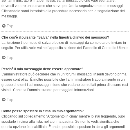
Se l’amministratore l’ha permesso, vai al messaggio che vuoi segnalare:
dovresti vedere un pulsante che serve per fare la segnalazione dei messaggi.
Cliccandolo sarai introdotto alla procedura necessaria per la segnalazione dei
messaggi.
Top
Che cos’è il pulsante “Salva” nella finestra di invio dei messaggi?
La funzione ti permette di salvare bozze di messaggi da completare e inviare in
seguito. Per utilizzarle vai nell’apposita sezione del Pannello di Controllo Utente.
Top
Perché il mio messaggio deve essere approvato?
L’amministratore può decidere che in un forum i messaggi inseriti devono prima
essere controllati. È inoltre possibile che l’amministratore ti abbia inserito in un
gruppo di utenti i cui messaggi ritiene che vadano controllati prima di essere resi
visibili. Contatta l’amministratore per maggiori informazioni.
Top
Come posso spostare in cima un mio argomento?
Cliccando sul collegamento “Argomento in cima” mentre lo stai leggendo, puoi
spostarlo in cima alla lista, nella prima pagina. Se non lo vedi, significa che
questa opzione è disabilitata. È anche possibile spostare in cima gli argomenti