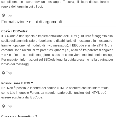
semplicemente inserendovi un messaggio. Tuttavia, sii sicuro di rispettare le
regole del forum in cui ti trovi.
Top
Formattazione e tipi di argomenti
Cos’è il BBCode?
Il BBCode è una speciale implementazione dell’HTML; l’utilizzo è soggetto alla
scelta dell’amministratore (puoi anche disabilitarlo di messaggio in messaggio
tramite l’opzione nel modulo di invio messaggi). Il BBCode è simile all’HTML, i
comandi sono racchiusi tra parentesi quadre [ e ] anziché tra parentesi angolari
< e > e offre un controllo maggiore su cosa e come viene mostrato nei messaggi.
Per maggiori informazioni sul BBCode leggi la guida presente nella pagina per
l’invio dei messaggi.
Top
Posso usare l’HTML?
No. Non è possibile inserire del codice HTML e ottenere che sia interpretato
come tale in questo Forum. La maggior parte delle funzioni dell’HTML può
essere sostituita dal BBCode.
Top
Cosa sono le emoticon?