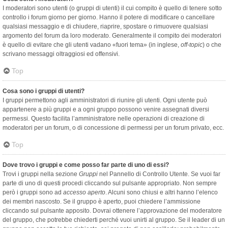
I moderatori sono utenti (o gruppi di utenti) il cui compito è quello di tenere sotto
controllo i forum giorno per giorno. Hanno il potere di modificare o cancellare
qualsiasi messaggio e di chiudere, riaprire, spostare o rimuovere qualsiasi
argomento del forum da loro moderato. Generalmente il compito dei moderatori
è quello di evitare che gli utenti vadano «fuori tema» (in inglese,
off-topic
) o che
scrivano messaggi oltraggiosi ed offensivi.
Top
Cosa sono i gruppi di utenti?
I gruppi permettono agli amministratori di riunire gli utenti. Ogni utente può
appartenere a più gruppi e a ogni gruppo possono venire assegnati diversi
permessi. Questo facilita l’amministratore nelle operazioni di creazione di
moderatori per un forum, o di concessione di permessi per un forum privato, ecc.
Top
Dove trovo i gruppi e come posso far parte di uno di essi?
Trovi i gruppi nella sezione
Gruppi
nel Pannello di Controllo Utente. Se vuoi far
parte di uno di questi procedi cliccando sul pulsante appropriato. Non sempre
però i gruppi sono ad
accesso aperto
. Alcuni sono chiusi e altri hanno l’elenco
dei membri nascosto. Se il gruppo è aperto, puoi chiedere l’ammissione
cliccando sul pulsante apposito. Dovrai ottenere l’approvazione del moderatore
del gruppo, che potrebbe chiederti perché vuoi unirti al gruppo. Se il leader di un