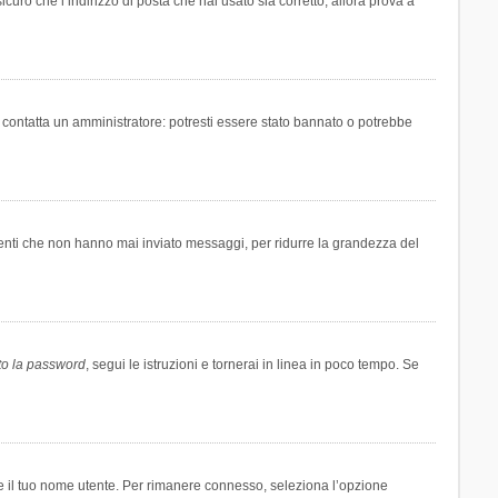
icuro che l’indirizzo di posta che hai usato sia corretto, allora prova a
i contatta un amministratore: potresti essere stato bannato o potrebbe
tenti che non hanno mai inviato messaggi, per ridurre la grandezza del
to la password
, segui le istruzioni e tornerai in linea in poco tempo. Se
are il tuo nome utente. Per rimanere connesso, seleziona l’opzione