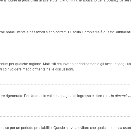
rve a ridurre la possibilità di avere utenti anonimi che abusano della Board.) Se sei s
che nome utente e password siano corretti. Di solito il problema è questo, altriment
account per qualche ragione. Molti siti rimuovono periodicamente gli account degli u
rti coinvolgere maggiormente nelle discussioni.
 rigenerata. Per far questo vai nella pagina di ingresso e clicca su
Ho dimentica
 connesso per un periodo prestabilito. Questo serve a evitare che qualcuno possa us