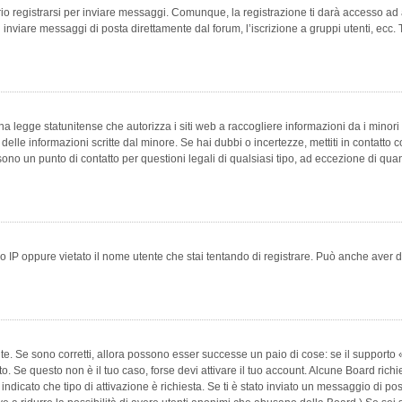
 registrarsi per inviare messaggi. Comunque, la registrazione ti darà accesso ad alt
 inviare messaggi di posta direttamente dal forum, l’iscrizione a gruppi utenti, ecc.
 legge statunitense che autorizza i siti web a raccogliere informazioni da i minori 
e delle informazioni scritte dal minore. Se hai dubbi o incertezze, mettiti in conta
 sono un punto di contatto per questioni legali di qualsiasi tipo, ad eccezione di q
 IP oppure vietato il nome utente che stai tentando di registrare. Può anche aver disab
e. Se sono corretti, allora possono esser successe un paio di cose: se il supporto «
vuto. Se questo non è il tuo caso, forse devi attivare il tuo account. Alcune Board ric
 indicato che tipo di attivazione è richiesta. Se ti è stato inviato un messaggio di po