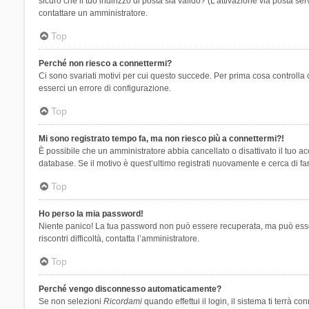
sicuro che il tuo indirizzo di posta sia valido? (L’attivazione via posta se
contattare un amministratore.
Top
Perché non riesco a connettermi?
Ci sono svariati motivi per cui questo succede. Per prima cosa controlla 
esserci un errore di configurazione.
Top
Mi sono registrato tempo fa, ma non riesco più a connettermi?!
È possibile che un amministratore abbia cancellato o disattivato il tuo 
database. Se il motivo è quest’ultimo registrati nuovamente e cerca di fa
Top
Ho perso la mia password!
Niente panico! La tua password non può essere recuperata, ma può essere
riscontri difficoltà, contatta l’amministratore.
Top
Perché vengo disconnesso automaticamente?
Se non selezioni
Ricordami
quando effettui il login, il sistema ti terrà