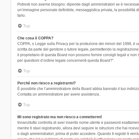
Potresti non averne bisogno: dipende dagli amministratori se è necessario
un’immagine personale definibile, messaggistica privata, la possibilità di
farlo.
Top
Che cosa è COPPA?
COPPA, o Legge sulla Privacy per la protezione dei minori del 1998, è una
scritta da parte del genitore o tutore legale, permettendo la registrazion
il proprietario di questa Board non possono fornire consigli legali e non
per questioni d’ordine legale concernenti questa Board?”.
Top
Perché non riesco a registrarmi?
È possibile che l’amministratore della Board abbia bannato il tuo indirizzo
Contatta un amministratore per avere assistenza.
Top
Mi sono registrato ma non riesco a connettermi!
Innanzitutto controlla di aver inserito nome utente e password esattament
mentre ti stavi registrando, allora devi seguire le istruzioni che hai rice
o dagli amministratori, prima di poter accedere. Quando ti registri ti verrà