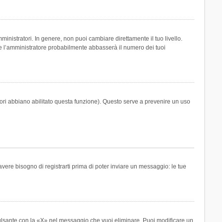
inistratori. In genere, non puoi cambiare direttamente il tuo livello.
 l’amministratore probabilmente abbasserà il numero dei tuoi
tori abbiano abilitato questa funzione). Questo serve a prevenire un uso
ere bisogno di registrarti prima di poter inviare un messaggio: le tue
ulsante con la «X» nel messaggio che vuoi eliminare. Puoi modificare un