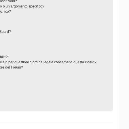
toscrizioni?
o o un argomento specifico?
cifico?
 Board?
ibile?
i e/o per questioni d’ordine legale concernenti questa Board?
ore del Forum?