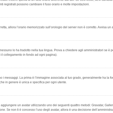
ti registrati possono cambiare il fuso orario e molte impostazioni.
orretta, allora l’orario memorizzato sull’orologio del server non è corretto. Avvisa u
essuno lo ha tradotto nella tua lingua. Prova a chiedere agli amministratori se è po
vi il collegamento in fondo ad ogni pagina).
messaggi. La prima è l’immagine associata al tuo grado, generalmente ha la forma di
che in genere è unica e specifica per ogni utente.
bile aggiungere un avatar utilizzando uno dei seguenti quattro metodi: Gravatar, Gal
ione. Se non ti è concesso l’uso degli avatar, allora è una decisione dell’amministra