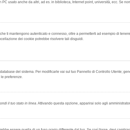
 PC usato anche da altri, ad es. in biblioteca, Internet point, università, ecc. Se no
che ti mantengono autenticato e connesso, oltre a permetterti ad esempio di tenere tr
cellazione dei cookie potrebbe risolvere tali disguidi.
el database del sistema. Per modificarle vai sul tuo Pannello di Controllo Utente; 
 le preferenze.
ndi il tuo stato in linea
. Attivando questa opzione, apparirai solo agli amministrator
be essere quella di un fuso orario differente dal tuo. Se così fosse, devi cambiare l