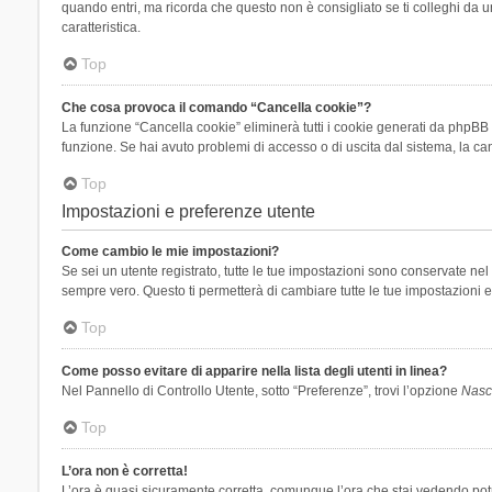
quando entri, ma ricorda che questo non è consigliato se ti colleghi da un
caratteristica.
Top
Che cosa provoca il comando “Cancella cookie”?
La funzione “Cancella cookie” eliminerà tutti i cookie generati da phpBB 
funzione. Se hai avuto problemi di accesso o di uscita dal sistema, la can
Top
Impostazioni e preferenze utente
Come cambio le mie impostazioni?
Se sei un utente registrato, tutte le tue impostazioni sono conservate n
sempre vero. Questo ti permetterà di cambiare tutte le tue impostazioni e
Top
Come posso evitare di apparire nella lista degli utenti in linea?
Nel Pannello di Controllo Utente, sotto “Preferenze”, trovi l’opzione
Nasco
Top
L’ora non è corretta!
L’ora è quasi sicuramente corretta, comunque l’ora che stai vedendo potreb