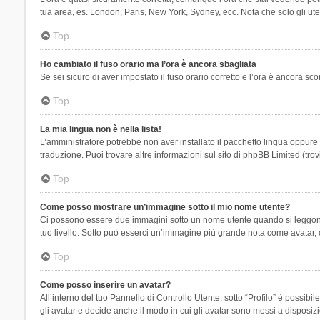
tua area, es. London, Paris, New York, Sydney, ecc. Nota che solo gli uten
Top
Ho cambiato il fuso orario ma l’ora è ancora sbagliata
Se sei sicuro di aver impostato il fuso orario corretto e l’ora è ancora sc
Top
La mia lingua non è nella lista!
L’amministratore potrebbe non aver installato il pacchetto lingua oppure n
traduzione. Puoi trovare altre informazioni sul sito di phpBB Limited (tro
Top
Come posso mostrare un’immagine sotto il mio nome utente?
Ci possono essere due immagini sotto un nome utente quando si leggono i 
tuo livello. Sotto può esserci un’immagine più grande nota come avatar, 
Top
Come posso inserire un avatar?
All’interno del tuo Pannello di Controllo Utente, sotto “Profilo” è possi
gli avatar e decide anche il modo in cui gli avatar sono messi a disposiz