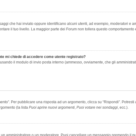
saggi che hai inviato oppure identificano alcuni utenti, ad esempio, moderatori e amm
re il tuo livello. La maggior parte dei Forum non tollera questo comportamento e
ente mi chiede di accedere come utente registrato?
nti usando il modulo di invio posta interno (ammesso, ovviamente, che gli amministra
o”. Per pubblicare una risposta ad un argomento, clicca su “Rispondi”. Potresti av
rgomento (la lista
Puoi aprire nuovi argomenti
,
Puoi votare nei sondaggi
, ecc.).
ia un amministratore o un moderatore. Puoi cancellare un messaggio premendo il p