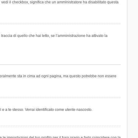
n vedi il checkbox, significa che un amministratore ha disabilitato questa
accia di quello che hai letto, se l’amministrazione ha attivato la
generalmente sta in cima ad ogni pagina, ma questo potrebbe non essere
i e a te stesso. Verrai identificato come utente nascosto.
e impostazioni del tuo profilo per il fuso orario e farlo coincidere con la