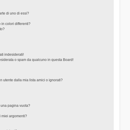
rte di uno di essi?
in colori differenti?
to?
ti indesiderati!
esiderata o spam da qualcuno in questa Board!
tente dalla mia lista amici o ignorati?
?
o una pagina vuota?
i miei argomenti?