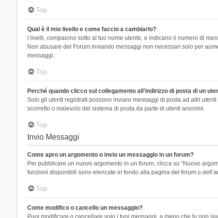
Top
Qual è il mio livello e come faccio a cambiarlo?
I livelli, compaiono sotto al tuo nome utente, e indicano il numero di mes
Non abusare del Forum inviando messaggi non necessari solo per aumenta
messaggi.
Top
Perché quando clicco sul collegamento all’indirizzo di posta di un ut
Solo gli utenti registrati possono inviare messaggi di posta ad altri ute
scorretto o malevolo del sistema di posta da parte di utenti anonimi.
Top
Invio Messaggi
Come apro un argomento o invio un messaggio in un forum?
Per pubblicare un nuovo argomento in un forum, clicca su “Nuovo argoment
funzioni disponibili sono elencate in fondo alla pagina del forum o dell’a
Top
Come modifico o cancello un messaggio?
Puoi modificare o cancellare solo i tuoi messaggi, a meno che tu non s