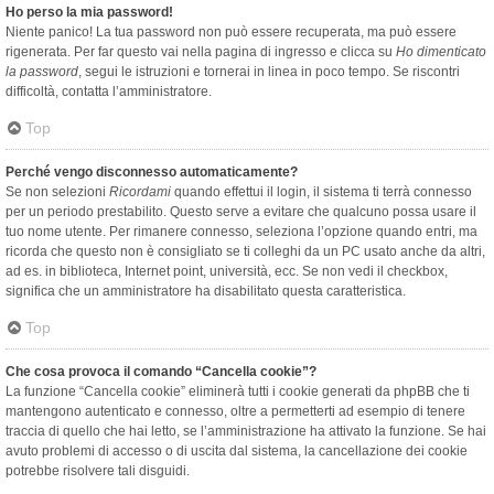
Ho perso la mia password!
Niente panico! La tua password non può essere recuperata, ma può essere
rigenerata. Per far questo vai nella pagina di ingresso e clicca su
Ho dimenticato
la password
, segui le istruzioni e tornerai in linea in poco tempo. Se riscontri
difficoltà, contatta l’amministratore.
Top
Perché vengo disconnesso automaticamente?
Se non selezioni
Ricordami
quando effettui il login, il sistema ti terrà connesso
per un periodo prestabilito. Questo serve a evitare che qualcuno possa usare il
tuo nome utente. Per rimanere connesso, seleziona l’opzione quando entri, ma
ricorda che questo non è consigliato se ti colleghi da un PC usato anche da altri,
ad es. in biblioteca, Internet point, università, ecc. Se non vedi il checkbox,
significa che un amministratore ha disabilitato questa caratteristica.
Top
Che cosa provoca il comando “Cancella cookie”?
La funzione “Cancella cookie” eliminerà tutti i cookie generati da phpBB che ti
mantengono autenticato e connesso, oltre a permetterti ad esempio di tenere
traccia di quello che hai letto, se l’amministrazione ha attivato la funzione. Se hai
avuto problemi di accesso o di uscita dal sistema, la cancellazione dei cookie
potrebbe risolvere tali disguidi.