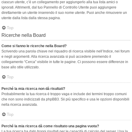
ciascun utente, c’è un collegamento per aggiungerlo alla tua lista amici o
ignorati. Altrimenti, dal tuo Pannello di Controllo Utente puoi aggiungere
direttamente un utente inserendo il suo nome utente. Puoi anche rimuovere un
utente dalla lista dalla stessa pagina.
Top
Ricerche nella Board
Come si fanno le ricerche nella Board?
Scrivendo una parola chiave nel riquadro di ricerca visibile nell’Indice, nei forum
e negli argomenti. Alla ricerca avanzata si può accedere premendo il
collegamento “Cerca” visibile in tutte le pagine. Ci possono essere differenze in
base allo stile utilizzato.
Top
Perché la mia ricerca non dà risultati?
Probabilmente la tua ricerca è troppo vaga e include dei termini troppo comuni
che non sono indicizzati da phpBB3. Sii più specifico e usa le opzioni disponibili
nella ricerca avanzata.
Top
Perché la mia ricerca dà come risultato una pagina vuota?
La tua ricerca ha dato troppi risultati per le capacità di calcolo del server. Usa la