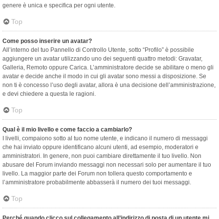
genere è unica e specifica per ogni utente.
Top
Come posso inserire un avatar?
All’interno del tuo Pannello di Controllo Utente, sotto “Profilo” è possibile
aggiungere un avatar utilizzando uno dei seguenti quattro metodi: Gravatar,
Galleria, Remoto oppure Carica. L’amministratore decide se abilitare o meno gli
avatar e decide anche il modo in cui gli avatar sono messi a disposizione. Se
non ti è concesso l’uso degli avatar, allora è una decisione dell’amministrazione,
e devi chiedere a questa le ragioni.
Top
Qual è il mio livello e come faccio a cambiarlo?
I livelli, compaiono sotto al tuo nome utente, e indicano il numero di messaggi
che hai inviato oppure identificano alcuni utenti, ad esempio, moderatori e
amministratori. In genere, non puoi cambiare direttamente il tuo livello. Non
abusare del Forum inviando messaggi non necessari solo per aumentare il tuo
livello. La maggior parte dei Forum non tollera questo comportamento e
l’amministratore probabilmente abbasserà il numero dei tuoi messaggi.
Top
Perché quando clicco sul collegamento all’indirizzo di posta di un utente mi