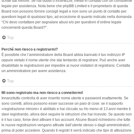
scritte dal minore. Se hai dubbi o incertezze, mettiti in contatto con un consulente
legale per assistenza. Nota bene che phpBB Limited e il proprietario di questa
Board non possono fornire consigli legali e non sono un punto di contatto per
questioni legali di qualsiasi tipo, ad eccezione di quanto indicato nella domanda
“Chi devo contattare per segnalare abusi e/o per questioni d’ordine legale
concernenti questa Board?”.
Top
Perché non riesco a registrarmi?
È possibile che l’amministratore della Board abbia bannato il tuo indirizzo IP
oppure vietato il nome utente che stai tentando di registrare. Può anche aver
disabilitato le registrazioni per impedire ai nuovi visitatori di registrarsi. Contatta
un amministratore per avere assistenza.
Top
Mi sono registrato ma non riesco a connettermi!
Innanzitutto controlla di aver inserito nome utente e password esattamente. Se
sono corretti, allora possono esser successe un paio di cose: se il supporto
«registrazione minore» è abilitato e hai cliccato su
Ho meno di 13 anni
mentre ti
stavi registrando, allora devi seguire le istruzioni che hai ricevuto. Se questo non
è il tuo caso, forse devi attivare il tuo account. Alcune Board richiedono che tutte
le nuove registrazioni vengano attivate dall’utente stesso o dagli amministratori,
prima di poter accedere. Quando ti registri ti verrà indicato che tipo di attivazione