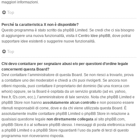
maggiori informazioni.
Top
Perché la caratteristica X non è disponibile?
Questo programma è stato scritto da phpBB Limited. Se credi che ci sia bisogno
di aggiungere una nuova funzionalità, visita il
Centro Idee phpBB
, dove potrai
supportare idee esistenti o suggerire nuove funzionalità.
Top
Chi devo contattare per segnalare abusi e/o per questioni d’ordine legale
concernenti questa Board?
Devi contattare l’amministratore di questa Board. Se non riesci a trovarlo, prova
a contattare uno dei moderatori e chiedi a chi puoi rivolgerti. Se ancora non
ottieni risposta, puoi contattare il proprietario del dominio (fai una ricerca con
whois
) oppure, se la Board è ospitata da un servizio gratuito (ad es. yahoo,
free.fr, f2s.com, ecc.), l’amministratore di tale servizio. Nota che phpBB Limited e
phpBB Store non hanno
assolutamente alcun controllo
e non possono essere
ritenuti responsabili di come, dove e da chi viene utilizzata questa Board. È
assolutamente inutile contattare phpBB Limited o phpBB Store in relazione a
qualsiasi questione legale
non direttamente collegata
al sito phpBB.com,
phpBB-Store.it o al software phpBB stesso. I messaggi di posta elettronica inviati
a phpBB Limited o a phpBB Store riguardanti l’uso da parte di terzi di questo
programma non riceveranno risposta.