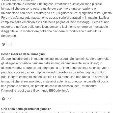
Le «emoticon» o «faccine» (in inglese,
emoticons
o
smileys
) sono piccole
immagini che possono essere usate per esprimere una sensazione o
un’emozione con pochi caratteri; ad es. :) significa felice, :( significa triste. Questo
Forum trasforma automaticamente queste serie di caratteri in immagini. La lista
completa delle emoticon è visibile nella pagina di invio messaggi. Cerca di non
esagerare nell’uso delle emoticon, possono facilmente rendere un messaggio
illeggibile, e un moderatore potrebbe decidere di modificarlo o addirittura
rimuoverlo.
Top
Posso inserire delle immagini?
Sì, puoi inserire delle immagini nei tuoi messaggi. Se l’amministratore permette
gli allegati è possibile caricare delle immagini direttamente sulla Board; in
alternativa devi creare un collegamento a un’immagine ospitata su un server di
pubblico accesso, ad es. http://www.indirizzo-del-sito.com/immagine.gif. Non
puoi inserire immagini che hai sul tuo PC (a meno che non abbia un server!) o
immagini che si trovano dietro sistemi di autenticazione, come caselle di posta
tipo yahoo o hotmail, siti protetti da codici di accesso, ecc. Per inserire
l’immagine, puoi usare il comando BBCode [img].
Top
Che cosa sono gli annunci globali?