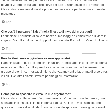
Se l’amministratore l’ha permesso, vai al messaggio che vuoi segnalare:
dovresti vedere un pulsante che serve per fare la segnalazione dei messaggi.
Cliccandolo sarai introdotto alla procedura necessaria per la segnalazione dei
messaggi.
Top
Che cos’è il pulsante “Salva” nella finestra di invio dei messaggi?
La funzione ti permette di salvare bozze di messaggi da completare e inviare in
seguito. Per utilizzarle vai nell’apposita sezione del Pannello di Controllo Utente.
Top
Perché il mio messaggio deve essere approvato?
L’amministratore può decidere che in un forum i messaggi inseriti devono prima
essere controllati. È inoltre possibile che l’amministratore ti abbia inserito in un
gruppo di utenti i cui messaggi ritiene che vadano controllati prima di essere resi
visibili. Contatta l’amministratore per maggiori informazioni.
Top
Come posso spostare in cima un mio argomento?
Cliccando sul collegamento “Argomento in cima” mentre lo stai leggendo, puoi
spostarlo in cima alla lista, nella prima pagina. Se non lo vedi, significa che
questa opzione è disabilitata. È anche possibile spostare in cima gli argomenti