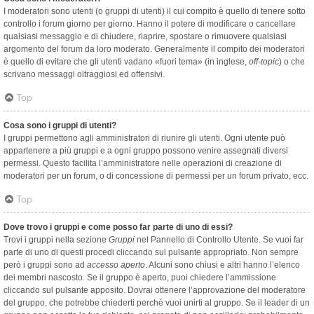
I moderatori sono utenti (o gruppi di utenti) il cui compito è quello di tenere sotto
controllo i forum giorno per giorno. Hanno il potere di modificare o cancellare
qualsiasi messaggio e di chiudere, riaprire, spostare o rimuovere qualsiasi
argomento del forum da loro moderato. Generalmente il compito dei moderatori
è quello di evitare che gli utenti vadano «fuori tema» (in inglese,
off-topic
) o che
scrivano messaggi oltraggiosi ed offensivi.
Top
Cosa sono i gruppi di utenti?
I gruppi permettono agli amministratori di riunire gli utenti. Ogni utente può
appartenere a più gruppi e a ogni gruppo possono venire assegnati diversi
permessi. Questo facilita l’amministratore nelle operazioni di creazione di
moderatori per un forum, o di concessione di permessi per un forum privato, ecc.
Top
Dove trovo i gruppi e come posso far parte di uno di essi?
Trovi i gruppi nella sezione
Gruppi
nel Pannello di Controllo Utente. Se vuoi far
parte di uno di questi procedi cliccando sul pulsante appropriato. Non sempre
però i gruppi sono ad
accesso aperto
. Alcuni sono chiusi e altri hanno l’elenco
dei membri nascosto. Se il gruppo è aperto, puoi chiedere l’ammissione
cliccando sul pulsante apposito. Dovrai ottenere l’approvazione del moderatore
del gruppo, che potrebbe chiederti perché vuoi unirti al gruppo. Se il leader di un