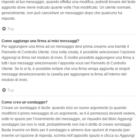
risposto al tuo messaggio, quando effettui una modifica, potresti trovare del testo
aggiunto dove viene indicato quante volte l’hai modificato. Un utente normale,
generalmente, non può cancellare un messaggio dopo che qualcuno ha
risposto.
Top
Come aggiungo una firma ai miei messaggi?
Per aggiungere una firma ad un messaggio devi prima crearne una tramite il
Pannello di Controllo Utente. Una volta creata, è possibile selezionare l’opzione
Aggiungi la firma
nel modulo di invio. È inoltre possibile aggiungere una firma a
tutti i tuoi messaggi selezionando l’apposita voce nel Pannello di Controllo
Utente. Se lo si fa, è possibile evitare che una firma venga aggiunta ai singoli
messaggi deselezionando la casella per aggiungere la firma all’interno del
modulo di invio.
Top
Come creo un sondaggio?
Creare un sondaggio è facile: quando inizi un nuovo argomento (o quando
modifichi il primo messaggio di un argomento, se ti è permesso) dovresti vedere,
sotto lo spazio per l’inserimento del messaggio, un riquadro dal titolo
Aggiungi
sondaggio
(se non lo vedi, probabilmente non hai il diritto di creare sondaggi).
Basta inserire un titolo per il sondaggio e almeno due opzioni di risposta (per
inserire un’opzione di risposta, scrivila nell’apposito spazio e clicca su
Aggiungi