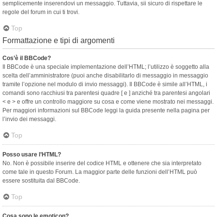
semplicemente inserendovi un messaggio. Tuttavia, sii sicuro di rispettare le
regole del forum in cui ti trovi.
Top
Formattazione e tipi di argomenti
Cos’è il BBCode?
Il BBCode è una speciale implementazione dell’HTML; l’utilizzo è soggetto alla
scelta dell’amministratore (puoi anche disabilitarlo di messaggio in messaggio
tramite l’opzione nel modulo di invio messaggi). Il BBCode è simile all’HTML, i
comandi sono racchiusi tra parentesi quadre [ e ] anziché tra parentesi angolari
< e > e offre un controllo maggiore su cosa e come viene mostrato nei messaggi.
Per maggiori informazioni sul BBCode leggi la guida presente nella pagina per
l’invio dei messaggi.
Top
Posso usare l’HTML?
No. Non è possibile inserire del codice HTML e ottenere che sia interpretato
come tale in questo Forum. La maggior parte delle funzioni dell’HTML può
essere sostituita dal BBCode.
Top
Cosa sono le emoticon?