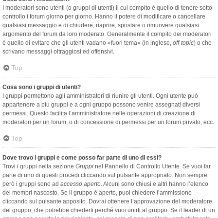
I moderatori sono utenti (o gruppi di utenti) il cui compito è quello di tenere sotto
controllo i forum giorno per giorno. Hanno il potere di modificare o cancellare
qualsiasi messaggio e di chiudere, riaprire, spostare o rimuovere qualsiasi
argomento del forum da loro moderato. Generalmente il compito dei moderatori
è quello di evitare che gli utenti vadano «fuori tema» (in inglese,
off-topic
) o che
scrivano messaggi oltraggiosi ed offensivi.
Top
Cosa sono i gruppi di utenti?
I gruppi permettono agli amministratori di riunire gli utenti. Ogni utente può
appartenere a più gruppi e a ogni gruppo possono venire assegnati diversi
permessi. Questo facilita l’amministratore nelle operazioni di creazione di
moderatori per un forum, o di concessione di permessi per un forum privato, ecc.
Top
Dove trovo i gruppi e come posso far parte di uno di essi?
Trovi i gruppi nella sezione
Gruppi
nel Pannello di Controllo Utente. Se vuoi far
parte di uno di questi procedi cliccando sul pulsante appropriato. Non sempre
però i gruppi sono ad
accesso aperto
. Alcuni sono chiusi e altri hanno l’elenco
dei membri nascosto. Se il gruppo è aperto, puoi chiedere l’ammissione
cliccando sul pulsante apposito. Dovrai ottenere l’approvazione del moderatore
del gruppo, che potrebbe chiederti perché vuoi unirti al gruppo. Se il leader di un