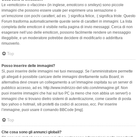
Le «emoticon» o «faccine» (in inglese,
emoticons
o
smileys
) sono piccole
immagini che possono essere usate per esprimere una sensazione o
un’emozione con pochi caratteri; ad es. :) significa felice, :( significa triste. Questo
Forum trasforma automaticamente queste serie di caratteri in immagini. La lista
completa delle emoticon è visibile nella pagina di invio messaggi. Cerca di non
esagerare nell’uso delle emoticon, possono facilmente rendere un messaggio
illeggibile, e un moderatore potrebbe decidere di modificarlo o addirittura
rimuoverlo.
Top
Posso inserire delle immagini?
Sì, puoi inserire delle immagini nei tuoi messaggi. Se l’amministratore permette
gli allegati è possibile caricare delle immagini direttamente sulla Board; in
alternativa devi creare un collegamento a un’immagine ospitata su un server di
pubblico accesso, ad es. http://www.indirizzo-del-sito.com/immagine.gif. Non
puoi inserire immagini che hai sul tuo PC (a meno che non abbia un server!) o
immagini che si trovano dietro sistemi di autenticazione, come caselle di posta
tipo yahoo o hotmail, siti protetti da codici di accesso, ecc. Per inserire
l’immagine, puoi usare il comando BBCode [img].
Top
Che cosa sono gli annunci globali?