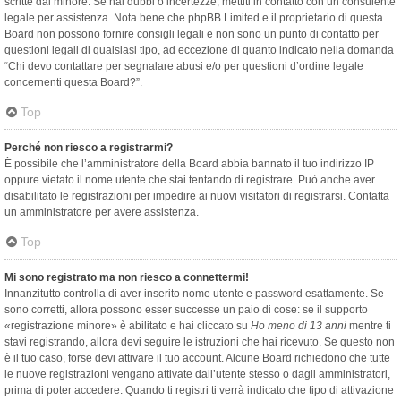
scritte dal minore. Se hai dubbi o incertezze, mettiti in contatto con un consulente
legale per assistenza. Nota bene che phpBB Limited e il proprietario di questa
Board non possono fornire consigli legali e non sono un punto di contatto per
questioni legali di qualsiasi tipo, ad eccezione di quanto indicato nella domanda
“Chi devo contattare per segnalare abusi e/o per questioni d’ordine legale
concernenti questa Board?”.
Top
Perché non riesco a registrarmi?
È possibile che l’amministratore della Board abbia bannato il tuo indirizzo IP
oppure vietato il nome utente che stai tentando di registrare. Può anche aver
disabilitato le registrazioni per impedire ai nuovi visitatori di registrarsi. Contatta
un amministratore per avere assistenza.
Top
Mi sono registrato ma non riesco a connettermi!
Innanzitutto controlla di aver inserito nome utente e password esattamente. Se
sono corretti, allora possono esser successe un paio di cose: se il supporto
«registrazione minore» è abilitato e hai cliccato su
Ho meno di 13 anni
mentre ti
stavi registrando, allora devi seguire le istruzioni che hai ricevuto. Se questo non
è il tuo caso, forse devi attivare il tuo account. Alcune Board richiedono che tutte
le nuove registrazioni vengano attivate dall’utente stesso o dagli amministratori,
prima di poter accedere. Quando ti registri ti verrà indicato che tipo di attivazione