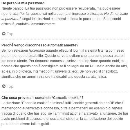
Ho perso la mia password!
Niente panico! La tua password non può essere recuperata, ma può essere
rigenerata. Per far questo vai nella pagina di ingresso e clicca su
Ho dimenticato
la password
, segui le istruzioni e tornerai in linea in poco tempo. Se riscontri
difficoltà, contatta l’amministratore.
Top
Perché vengo disconnesso automaticamente?
Se non selezioni
Ricordami
quando effettui il login, il sistema ti terrà connesso
per un periodo prestabilito. Questo serve a evitare che qualcuno possa usare il
tuo nome utente. Per rimanere connesso, seleziona l’opzione quando entri, ma
ricorda che questo non è consigliato se ti colleghi da un PC usato anche da altri,
ad es. in biblioteca, Internet point, università, ecc. Se non vedi il checkbox,
significa che un amministratore ha disabilitato questa caratteristica.
Top
Che cosa provoca il comando “Cancella cookie”?
La funzione “Cancella cookie” eliminerà tutti i cookie generati da phpBB che ti
mantengono autenticato e connesso, oltre a permetterti ad esempio di tenere
traccia di quello che hai letto, se l’amministrazione ha attivato la funzione. Se hai
avuto problemi di accesso o di uscita dal sistema, la cancellazione dei cookie
potrebbe risolvere tali disguidi.