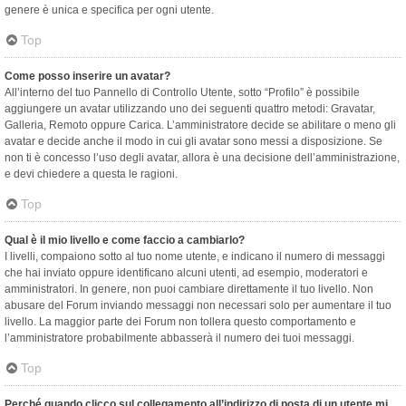
genere è unica e specifica per ogni utente.
Top
Come posso inserire un avatar?
All’interno del tuo Pannello di Controllo Utente, sotto “Profilo” è possibile
aggiungere un avatar utilizzando uno dei seguenti quattro metodi: Gravatar,
Galleria, Remoto oppure Carica. L’amministratore decide se abilitare o meno gli
avatar e decide anche il modo in cui gli avatar sono messi a disposizione. Se
non ti è concesso l’uso degli avatar, allora è una decisione dell’amministrazione,
e devi chiedere a questa le ragioni.
Top
Qual è il mio livello e come faccio a cambiarlo?
I livelli, compaiono sotto al tuo nome utente, e indicano il numero di messaggi
che hai inviato oppure identificano alcuni utenti, ad esempio, moderatori e
amministratori. In genere, non puoi cambiare direttamente il tuo livello. Non
abusare del Forum inviando messaggi non necessari solo per aumentare il tuo
livello. La maggior parte dei Forum non tollera questo comportamento e
l’amministratore probabilmente abbasserà il numero dei tuoi messaggi.
Top
Perché quando clicco sul collegamento all’indirizzo di posta di un utente mi