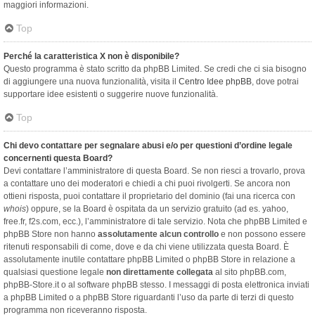
maggiori informazioni.
Top
Perché la caratteristica X non è disponibile?
Questo programma è stato scritto da phpBB Limited. Se credi che ci sia bisogno
di aggiungere una nuova funzionalità, visita il
Centro Idee phpBB
, dove potrai
supportare idee esistenti o suggerire nuove funzionalità.
Top
Chi devo contattare per segnalare abusi e/o per questioni d’ordine legale
concernenti questa Board?
Devi contattare l’amministratore di questa Board. Se non riesci a trovarlo, prova
a contattare uno dei moderatori e chiedi a chi puoi rivolgerti. Se ancora non
ottieni risposta, puoi contattare il proprietario del dominio (fai una ricerca con
whois
) oppure, se la Board è ospitata da un servizio gratuito (ad es. yahoo,
free.fr, f2s.com, ecc.), l’amministratore di tale servizio. Nota che phpBB Limited e
phpBB Store non hanno
assolutamente alcun controllo
e non possono essere
ritenuti responsabili di come, dove e da chi viene utilizzata questa Board. È
assolutamente inutile contattare phpBB Limited o phpBB Store in relazione a
qualsiasi questione legale
non direttamente collegata
al sito phpBB.com,
phpBB-Store.it o al software phpBB stesso. I messaggi di posta elettronica inviati
a phpBB Limited o a phpBB Store riguardanti l’uso da parte di terzi di questo
programma non riceveranno risposta.