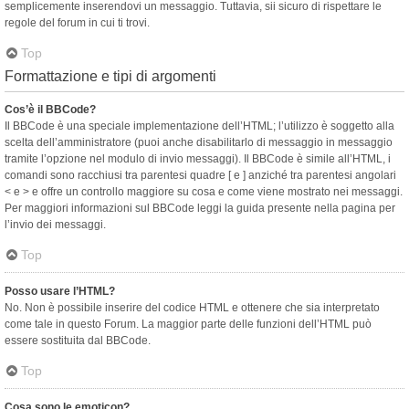
semplicemente inserendovi un messaggio. Tuttavia, sii sicuro di rispettare le
regole del forum in cui ti trovi.
Top
Formattazione e tipi di argomenti
Cos’è il BBCode?
Il BBCode è una speciale implementazione dell’HTML; l’utilizzo è soggetto alla
scelta dell’amministratore (puoi anche disabilitarlo di messaggio in messaggio
tramite l’opzione nel modulo di invio messaggi). Il BBCode è simile all’HTML, i
comandi sono racchiusi tra parentesi quadre [ e ] anziché tra parentesi angolari
< e > e offre un controllo maggiore su cosa e come viene mostrato nei messaggi.
Per maggiori informazioni sul BBCode leggi la guida presente nella pagina per
l’invio dei messaggi.
Top
Posso usare l’HTML?
No. Non è possibile inserire del codice HTML e ottenere che sia interpretato
come tale in questo Forum. La maggior parte delle funzioni dell’HTML può
essere sostituita dal BBCode.
Top
Cosa sono le emoticon?