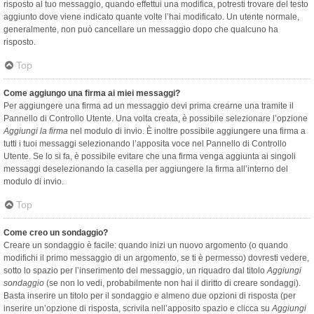
risposto al tuo messaggio, quando effettui una modifica, potresti trovare del testo
aggiunto dove viene indicato quante volte l’hai modificato. Un utente normale,
generalmente, non può cancellare un messaggio dopo che qualcuno ha
risposto.
Top
Come aggiungo una firma ai miei messaggi?
Per aggiungere una firma ad un messaggio devi prima crearne una tramite il
Pannello di Controllo Utente. Una volta creata, è possibile selezionare l’opzione
Aggiungi la firma
nel modulo di invio. È inoltre possibile aggiungere una firma a
tutti i tuoi messaggi selezionando l’apposita voce nel Pannello di Controllo
Utente. Se lo si fa, è possibile evitare che una firma venga aggiunta ai singoli
messaggi deselezionando la casella per aggiungere la firma all’interno del
modulo di invio.
Top
Come creo un sondaggio?
Creare un sondaggio è facile: quando inizi un nuovo argomento (o quando
modifichi il primo messaggio di un argomento, se ti è permesso) dovresti vedere,
sotto lo spazio per l’inserimento del messaggio, un riquadro dal titolo
Aggiungi
sondaggio
(se non lo vedi, probabilmente non hai il diritto di creare sondaggi).
Basta inserire un titolo per il sondaggio e almeno due opzioni di risposta (per
inserire un’opzione di risposta, scrivila nell’apposito spazio e clicca su
Aggiungi