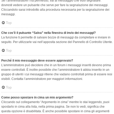
Se l’amministratore l’ha permesso, vai al messaggio che vuoi segnalare:
dovresti vedere un pulsante che serve per fare la segnalazione dei messaggi.
Cliccandolo sarai introdotto alla procedura necessaria per la segnalazione dei
messaggi.
Top
Che cos’è il pulsante “Salva” nella finestra di invio dei messaggi?
La funzione ti permette di salvare bozze di messaggi da completare e inviare in
seguito. Per utilizzarle vai nell’apposita sezione del Pannello di Controllo Utente.
Top
Perché il mio messaggio deve essere approvato?
L’amministratore può decidere che in un forum i messaggi inseriti devono prima
essere controllati. È inoltre possibile che l’amministratore ti abbia inserito in un
gruppo di utenti i cui messaggi ritiene che vadano controllati prima di essere resi
visibili. Contatta l’amministratore per maggiori informazioni.
Top
Come posso spostare in cima un mio argomento?
Cliccando sul collegamento “Argomento in cima” mentre lo stai leggendo, puoi
spostarlo in cima alla lista, nella prima pagina. Se non lo vedi, significa che
questa opzione è disabilitata. È anche possibile spostare in cima gli argomenti