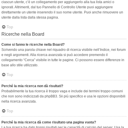
ciascun utente, c’è un collegamento per aggiungerlo alla tua lista amici o
ignorati. Altrimenti, dal tuo Pannello di Controllo Utente puoi aggiungere
direttamente un utente inserendo il suo nome utente. Puoi anche rimuovere un
utente dalla lista dalla stessa pagina.
Top
Ricerche nella Board
Come si fanno le ricerche nella Board?
Scrivendo una parola chiave nel riquadro di ricerca visibile nell’Indice, nei forum
e negli argomenti. Alla ricerca avanzata si può accedere premendo il
collegamento “Cerca” visibile in tutte le pagine. Ci possono essere differenze in
base allo stile utilizzato.
Top
Perché la mia ricerca non dà risultati?
Probabilmente la tua ricerca è troppo vaga e include dei termini troppo comuni
che non sono indicizzati da phpBB3. Sii più specifico e usa le opzioni disponibili
nella ricerca avanzata.
Top
Perché la mia ricerca dà come risultato una pagina vuota?
La tua ricerca ha dato troppi risultati per le capacità di calcolo del server. Usa la