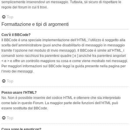
semplicemente inserendovi un messaggio. Tuttavia, sii sicuro di rispettare le
regole del forum in cui ti trovi.
Top
Formattazione e tipi di argomenti
Cos’è il BBCode?
Il BBCode è una speciale implementazione dell’HTML; l’utilizzo è soggetto alla
scelta dell’amministratore (puoi anche disabilitarlo di messaggio in messaggio
tramite l’opzione nel modulo di invio messaggi). Il BBCode è simile all’HTML, i
comandi sono racchiusi tra parentesi quadre [ e ] anziché tra parentesi angolari
< e > e offre un controllo maggiore su cosa e come viene mostrato nei messaggi.
Per maggiori informazioni sul BBCode leggi la guida presente nella pagina per
l’invio dei messaggi.
Top
Posso usare l’HTML?
No. Non è possibile inserire del codice HTML e ottenere che sia interpretato
come tale in questo Forum. La maggior parte delle funzioni dell’HTML può
essere sostituita dal BBCode.
Top
Cosa sono le emoticon?