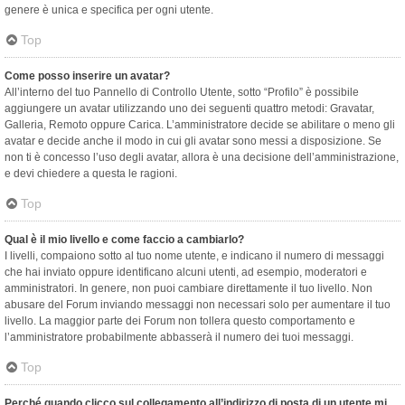
genere è unica e specifica per ogni utente.
Top
Come posso inserire un avatar?
All’interno del tuo Pannello di Controllo Utente, sotto “Profilo” è possibile
aggiungere un avatar utilizzando uno dei seguenti quattro metodi: Gravatar,
Galleria, Remoto oppure Carica. L’amministratore decide se abilitare o meno gli
avatar e decide anche il modo in cui gli avatar sono messi a disposizione. Se
non ti è concesso l’uso degli avatar, allora è una decisione dell’amministrazione,
e devi chiedere a questa le ragioni.
Top
Qual è il mio livello e come faccio a cambiarlo?
I livelli, compaiono sotto al tuo nome utente, e indicano il numero di messaggi
che hai inviato oppure identificano alcuni utenti, ad esempio, moderatori e
amministratori. In genere, non puoi cambiare direttamente il tuo livello. Non
abusare del Forum inviando messaggi non necessari solo per aumentare il tuo
livello. La maggior parte dei Forum non tollera questo comportamento e
l’amministratore probabilmente abbasserà il numero dei tuoi messaggi.
Top
Perché quando clicco sul collegamento all’indirizzo di posta di un utente mi