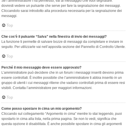
Se l’amministratore l’ha permesso, vai al messaggio che vuoi segnalare:
dovresti vedere un pulsante che serve per fare la segnalazione dei messaggi.
Cliccandolo sarai introdotto alla procedura necessaria per la segnalazione dei
messaggi.
Top
Che cos’è il pulsante “Salva” nella finestra di invio dei messaggi?
La funzione ti permette di salvare bozze di messaggi da completare e inviare in
seguito. Per utilizzarle vai nell’apposita sezione del Pannello di Controllo Utente.
Top
Perché il mio messaggio deve essere approvato?
L’amministratore può decidere che in un forum i messaggi inseriti devono prima
essere controllati. È inoltre possibile che l’amministratore ti abbia inserito in un
gruppo di utenti i cui messaggi ritiene che vadano controllati prima di essere resi
visibili. Contatta l’amministratore per maggiori informazioni.
Top
Come posso spostare in cima un mio argomento?
Cliccando sul collegamento “Argomento in cima” mentre lo stai leggendo, puoi
spostarlo in cima alla lista, nella prima pagina. Se non lo vedi, significa che
questa opzione è disabilitata. È anche possibile spostare in cima gli argomenti