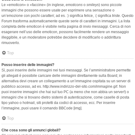
Le «emoticon» o «faccine» (in inglese,
emoticons
o
smileys
) sono piccole
immagini che possono essere usate per esprimere una sensazione o
un’emozione con pochi caratteri; ad es. :) significa felice, :( significa triste. Questo
Forum trasforma automaticamente queste serie di caratteri in immagini. La lista
completa delle emoticon è visibile nella pagina di invio messaggi. Cerca di non
esagerare nell’uso delle emoticon, possono facilmente rendere un messaggio
illeggibile, e un moderatore potrebbe decidere di modificarlo o addirittura
rimuoverlo.
Top
Posso inserire delle immagini?
Sì, puoi inserire delle immagini nei tuoi messaggi. Se l’amministratore permette
gli allegati è possibile caricare delle immagini direttamente sulla Board; in
alternativa devi creare un collegamento a un’immagine ospitata su un server di
pubblico accesso, ad es. http://www.indirizzo-del-sito.com/immagine.gif. Non
puoi inserire immagini che hai sul tuo PC (a meno che non abbia un server!) o
immagini che si trovano dietro sistemi di autenticazione, come caselle di posta
tipo yahoo o hotmail, siti protetti da codici di accesso, ecc. Per inserire
l’immagine, puoi usare il comando BBCode [img].
Top
Che cosa sono gli annunci globali?