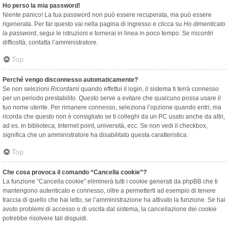
Ho perso la mia password!
Niente panico! La tua password non può essere recuperata, ma può essere
rigenerata. Per far questo vai nella pagina di ingresso e clicca su
Ho dimenticato
la password
, segui le istruzioni e tornerai in linea in poco tempo. Se riscontri
difficoltà, contatta l’amministratore.
Top
Perché vengo disconnesso automaticamente?
Se non selezioni
Ricordami
quando effettui il login, il sistema ti terrà connesso
per un periodo prestabilito. Questo serve a evitare che qualcuno possa usare il
tuo nome utente. Per rimanere connesso, seleziona l’opzione quando entri, ma
ricorda che questo non è consigliato se ti colleghi da un PC usato anche da altri,
ad es. in biblioteca, Internet point, università, ecc. Se non vedi il checkbox,
significa che un amministratore ha disabilitato questa caratteristica.
Top
Che cosa provoca il comando “Cancella cookie”?
La funzione “Cancella cookie” eliminerà tutti i cookie generati da phpBB che ti
mantengono autenticato e connesso, oltre a permetterti ad esempio di tenere
traccia di quello che hai letto, se l’amministrazione ha attivato la funzione. Se hai
avuto problemi di accesso o di uscita dal sistema, la cancellazione dei cookie
potrebbe risolvere tali disguidi.