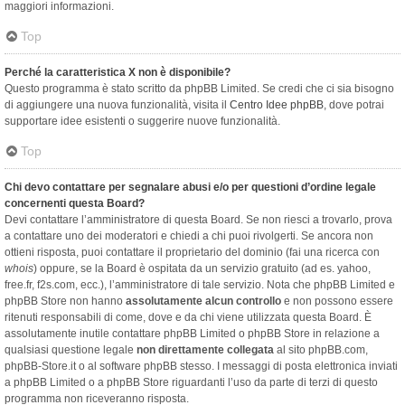
maggiori informazioni.
Top
Perché la caratteristica X non è disponibile?
Questo programma è stato scritto da phpBB Limited. Se credi che ci sia bisogno
di aggiungere una nuova funzionalità, visita il
Centro Idee phpBB
, dove potrai
supportare idee esistenti o suggerire nuove funzionalità.
Top
Chi devo contattare per segnalare abusi e/o per questioni d’ordine legale
concernenti questa Board?
Devi contattare l’amministratore di questa Board. Se non riesci a trovarlo, prova
a contattare uno dei moderatori e chiedi a chi puoi rivolgerti. Se ancora non
ottieni risposta, puoi contattare il proprietario del dominio (fai una ricerca con
whois
) oppure, se la Board è ospitata da un servizio gratuito (ad es. yahoo,
free.fr, f2s.com, ecc.), l’amministratore di tale servizio. Nota che phpBB Limited e
phpBB Store non hanno
assolutamente alcun controllo
e non possono essere
ritenuti responsabili di come, dove e da chi viene utilizzata questa Board. È
assolutamente inutile contattare phpBB Limited o phpBB Store in relazione a
qualsiasi questione legale
non direttamente collegata
al sito phpBB.com,
phpBB-Store.it o al software phpBB stesso. I messaggi di posta elettronica inviati
a phpBB Limited o a phpBB Store riguardanti l’uso da parte di terzi di questo
programma non riceveranno risposta.