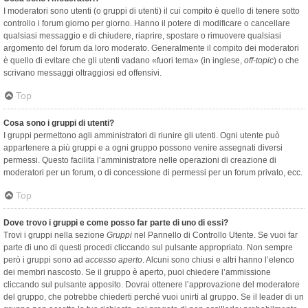
I moderatori sono utenti (o gruppi di utenti) il cui compito è quello di tenere sotto
controllo i forum giorno per giorno. Hanno il potere di modificare o cancellare
qualsiasi messaggio e di chiudere, riaprire, spostare o rimuovere qualsiasi
argomento del forum da loro moderato. Generalmente il compito dei moderatori
è quello di evitare che gli utenti vadano «fuori tema» (in inglese,
off-topic
) o che
scrivano messaggi oltraggiosi ed offensivi.
Top
Cosa sono i gruppi di utenti?
I gruppi permettono agli amministratori di riunire gli utenti. Ogni utente può
appartenere a più gruppi e a ogni gruppo possono venire assegnati diversi
permessi. Questo facilita l’amministratore nelle operazioni di creazione di
moderatori per un forum, o di concessione di permessi per un forum privato, ecc.
Top
Dove trovo i gruppi e come posso far parte di uno di essi?
Trovi i gruppi nella sezione
Gruppi
nel Pannello di Controllo Utente. Se vuoi far
parte di uno di questi procedi cliccando sul pulsante appropriato. Non sempre
però i gruppi sono ad
accesso aperto
. Alcuni sono chiusi e altri hanno l’elenco
dei membri nascosto. Se il gruppo è aperto, puoi chiedere l’ammissione
cliccando sul pulsante apposito. Dovrai ottenere l’approvazione del moderatore
del gruppo, che potrebbe chiederti perché vuoi unirti al gruppo. Se il leader di un