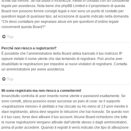
scritte dal minore. Se hai dubbi o incertezze, mettiti in contatto con un consulente
legale per assistenza. Nota bene che phpBB Limited e il proprietario di questa
Board non possono fornire consigli legali e non sono un punto di contatto per
questioni legali di qualsiasi tipo, ad eccezione di quanto indicato nella domanda
“Chi devo contattare per segnalare abusi e/o per questioni d’ordine legale
concernenti questa Board?”.
Top
Perché non riesco a registrarmi?
È possibile che l’amministratore della Board abbia bannato il tuo indirizzo IP
oppure vietato il nome utente che stai tentando di registrare. Può anche aver
disabilitato le registrazioni per impedire ai nuovi visitatori di registrarsi. Contatta
un amministratore per avere assistenza.
Top
Mi sono registrato ma non riesco a connettermi!
Innanzitutto controlla di aver inserito nome utente e password esattamente. Se
sono corretti, allora possono esser successe un paio di cose: se il supporto
«registrazione minore» è abilitato e hai cliccato su
Ho meno di 13 anni
mentre ti
stavi registrando, allora devi seguire le istruzioni che hai ricevuto. Se questo non
è il tuo caso, forse devi attivare il tuo account. Alcune Board richiedono che tutte
le nuove registrazioni vengano attivate dall’utente stesso o dagli amministratori,
prima di poter accedere. Quando ti registri ti verrà indicato che tipo di attivazione