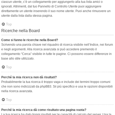
ciascun utente, c’è un collegamento per aggiungerlo alla tua lista amici o
ignorati. Altrimenti, dal tuo Pannello di Controllo Utente puoi aggiungere
direttamente un utente inserendo il suo nome utente. Puoi anche rimuovere un
utente dalla lista dalla stessa pagina.
Top
Ricerche nella Board
Come si fanno le ricerche nella Board?
Scrivendo una parola chiave nel riquadro di ricerca visibile nell’Indice, nei forum
e negli argomenti. Alla ricerca avanzata si può accedere premendo il
collegamento “Cerca” visibile in tutte le pagine. Ci possono essere differenze in
base allo stile utilizzato.
Top
Perché la mia ricerca non dà risultati?
Probabilmente la tua ricerca è troppo vaga e include dei termini troppo comuni
che non sono indicizzati da phpBB3. Sii più specifico e usa le opzioni disponibili
nella ricerca avanzata.
Top
Perché la mia ricerca dà come risultato una pagina vuota?
La tua ricerca ha dato troppi risultati per le capacità di calcolo del server. Usa la