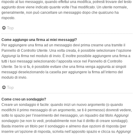
risposto al tuo messaggio, quando effettui una modifica, potresti trovare del testo
aggiunto dove viene indicato quante volte l’hai modificato. Un utente normale,
generalmente, non può cancellare un messaggio dopo che qualcuno ha
risposto.
Top
Come aggiungo una firma ai miei messaggi?
Per aggiungere una firma ad un messaggio devi prima crearne una tramite il
Pannello di Controllo Utente. Una volta creata, è possibile selezionare l’opzione
Aggiungi la firma
nel modulo di invio. È inoltre possibile aggiungere una firma a
tutti i tuoi messaggi selezionando l’apposita voce nel Pannello di Controllo
Utente. Se lo si fa, è possibile evitare che una firma venga aggiunta ai singoli
messaggi deselezionando la casella per aggiungere la firma all’interno del
modulo di invio.
Top
Come creo un sondaggio?
Creare un sondaggio è facile: quando inizi un nuovo argomento (o quando
modifichi il primo messaggio di un argomento, se ti è permesso) dovresti vedere,
sotto lo spazio per l’inserimento del messaggio, un riquadro dal titolo
Aggiungi
sondaggio
(se non lo vedi, probabilmente non hai il diritto di creare sondaggi).
Basta inserire un titolo per il sondaggio e almeno due opzioni di risposta (per
inserire un’opzione di risposta, scrivila nell’apposito spazio e clicca su
Aggiungi