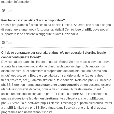
maggiori informazioni.
Top
Perché la caratteristica X non è disponibile?
Questo programma è stato scritto da phpBB Limited. Se credi che ci sia bisogno
di aggiungere una nuova funzionalità, visita il
Centro Idee phpBB
, dove potrai
supportare idee esistenti o suggerire nuove funzionalità.
Top
Chi devo contattare per segnalare abusi e/o per questioni d’ordine legale
concernenti questa Board?
Devi contattare l’amministratore di questa Board. Se non riesci a trovarlo, prova
a contattare uno dei moderatori e chiedi a chi puoi rivolgerti. Se ancora non
ottieni risposta, puoi contattare il proprietario del dominio (fai una ricerca con
whois
) oppure, se la Board è ospitata da un servizio gratuito (ad es. yahoo,
free.fr, f2s.com, ecc.), l’amministratore di tale servizio. Nota che phpBB Limited e
phpBB Store non hanno
assolutamente alcun controllo
e non possono essere
ritenuti responsabili di come, dove e da chi viene utilizzata questa Board. È
assolutamente inutile contattare phpBB Limited o phpBB Store in relazione a
qualsiasi questione legale
non direttamente collegata
al sito phpBB.com,
phpBB-Store.it o al software phpBB stesso. I messaggi di posta elettronica inviati
a phpBB Limited o a phpBB Store riguardanti l’uso da parte di terzi di questo
programma non riceveranno risposta.