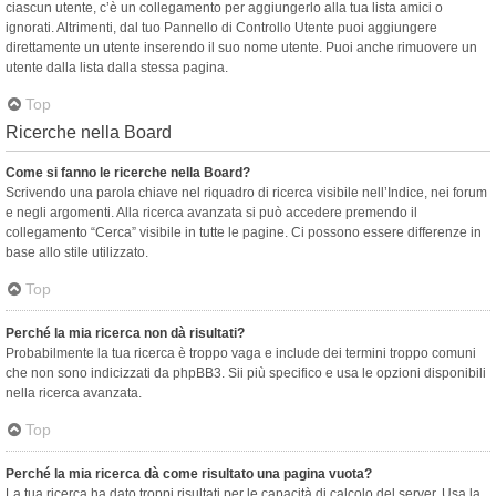
ciascun utente, c’è un collegamento per aggiungerlo alla tua lista amici o
ignorati. Altrimenti, dal tuo Pannello di Controllo Utente puoi aggiungere
direttamente un utente inserendo il suo nome utente. Puoi anche rimuovere un
utente dalla lista dalla stessa pagina.
Top
Ricerche nella Board
Come si fanno le ricerche nella Board?
Scrivendo una parola chiave nel riquadro di ricerca visibile nell’Indice, nei forum
e negli argomenti. Alla ricerca avanzata si può accedere premendo il
collegamento “Cerca” visibile in tutte le pagine. Ci possono essere differenze in
base allo stile utilizzato.
Top
Perché la mia ricerca non dà risultati?
Probabilmente la tua ricerca è troppo vaga e include dei termini troppo comuni
che non sono indicizzati da phpBB3. Sii più specifico e usa le opzioni disponibili
nella ricerca avanzata.
Top
Perché la mia ricerca dà come risultato una pagina vuota?
La tua ricerca ha dato troppi risultati per le capacità di calcolo del server. Usa la