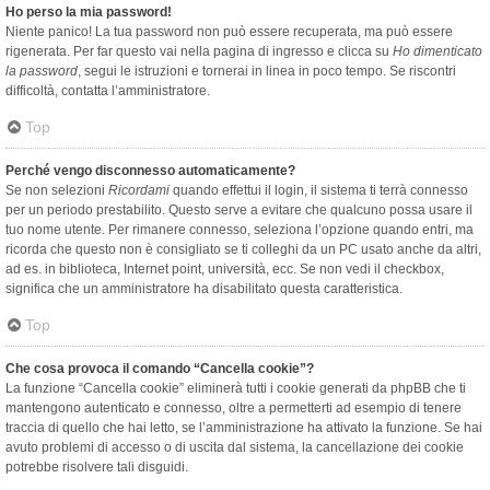
Ho perso la mia password!
Niente panico! La tua password non può essere recuperata, ma può essere
rigenerata. Per far questo vai nella pagina di ingresso e clicca su
Ho dimenticato
la password
, segui le istruzioni e tornerai in linea in poco tempo. Se riscontri
difficoltà, contatta l’amministratore.
Top
Perché vengo disconnesso automaticamente?
Se non selezioni
Ricordami
quando effettui il login, il sistema ti terrà connesso
per un periodo prestabilito. Questo serve a evitare che qualcuno possa usare il
tuo nome utente. Per rimanere connesso, seleziona l’opzione quando entri, ma
ricorda che questo non è consigliato se ti colleghi da un PC usato anche da altri,
ad es. in biblioteca, Internet point, università, ecc. Se non vedi il checkbox,
significa che un amministratore ha disabilitato questa caratteristica.
Top
Che cosa provoca il comando “Cancella cookie”?
La funzione “Cancella cookie” eliminerà tutti i cookie generati da phpBB che ti
mantengono autenticato e connesso, oltre a permetterti ad esempio di tenere
traccia di quello che hai letto, se l’amministrazione ha attivato la funzione. Se hai
avuto problemi di accesso o di uscita dal sistema, la cancellazione dei cookie
potrebbe risolvere tali disguidi.