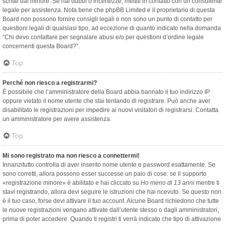
scritte dal minore. Se hai dubbi o incertezze, mettiti in contatto con un consulente
legale per assistenza. Nota bene che phpBB Limited e il proprietario di questa
Board non possono fornire consigli legali e non sono un punto di contatto per
questioni legali di qualsiasi tipo, ad eccezione di quanto indicato nella domanda
“Chi devo contattare per segnalare abusi e/o per questioni d’ordine legale
concernenti questa Board?”.
Top
Perché non riesco a registrarmi?
È possibile che l’amministratore della Board abbia bannato il tuo indirizzo IP
oppure vietato il nome utente che stai tentando di registrare. Può anche aver
disabilitato le registrazioni per impedire ai nuovi visitatori di registrarsi. Contatta
un amministratore per avere assistenza.
Top
Mi sono registrato ma non riesco a connettermi!
Innanzitutto controlla di aver inserito nome utente e password esattamente. Se
sono corretti, allora possono esser successe un paio di cose: se il supporto
«registrazione minore» è abilitato e hai cliccato su
Ho meno di 13 anni
mentre ti
stavi registrando, allora devi seguire le istruzioni che hai ricevuto. Se questo non
è il tuo caso, forse devi attivare il tuo account. Alcune Board richiedono che tutte
le nuove registrazioni vengano attivate dall’utente stesso o dagli amministratori,
prima di poter accedere. Quando ti registri ti verrà indicato che tipo di attivazione