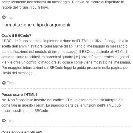
semplicemente inserendovi un messaggio. Tuttavia, sii sicuro di rispettare le
regole del forum in cui ti trovi.
Top
Formattazione e tipi di argomenti
Cos’è il BBCode?
Il BBCode è una speciale implementazione dell’HTML; l’utilizzo è soggetto alla
scelta dell’amministratore (puoi anche disabilitarlo di messaggio in messaggio
tramite l’opzione nel modulo di invio messaggi). Il BBCode è simile all’HTML, i
comandi sono racchiusi tra parentesi quadre [ e ] anziché tra parentesi angolari
< e > e offre un controllo maggiore su cosa e come viene mostrato nei messaggi.
Per maggiori informazioni sul BBCode leggi la guida presente nella pagina per
l’invio dei messaggi.
Top
Posso usare l’HTML?
No. Non è possibile inserire del codice HTML e ottenere che sia interpretato
come tale in questo Forum. La maggior parte delle funzioni dell’HTML può
essere sostituita dal BBCode.
Top
Cosa sono le emoticon?