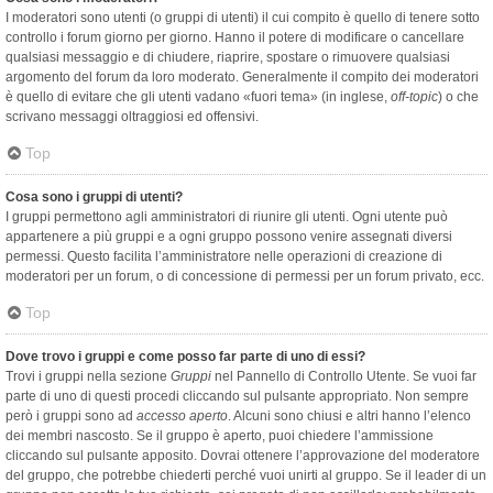
I moderatori sono utenti (o gruppi di utenti) il cui compito è quello di tenere sotto
controllo i forum giorno per giorno. Hanno il potere di modificare o cancellare
qualsiasi messaggio e di chiudere, riaprire, spostare o rimuovere qualsiasi
argomento del forum da loro moderato. Generalmente il compito dei moderatori
è quello di evitare che gli utenti vadano «fuori tema» (in inglese,
off-topic
) o che
scrivano messaggi oltraggiosi ed offensivi.
Top
Cosa sono i gruppi di utenti?
I gruppi permettono agli amministratori di riunire gli utenti. Ogni utente può
appartenere a più gruppi e a ogni gruppo possono venire assegnati diversi
permessi. Questo facilita l’amministratore nelle operazioni di creazione di
moderatori per un forum, o di concessione di permessi per un forum privato, ecc.
Top
Dove trovo i gruppi e come posso far parte di uno di essi?
Trovi i gruppi nella sezione
Gruppi
nel Pannello di Controllo Utente. Se vuoi far
parte di uno di questi procedi cliccando sul pulsante appropriato. Non sempre
però i gruppi sono ad
accesso aperto
. Alcuni sono chiusi e altri hanno l’elenco
dei membri nascosto. Se il gruppo è aperto, puoi chiedere l’ammissione
cliccando sul pulsante apposito. Dovrai ottenere l’approvazione del moderatore
del gruppo, che potrebbe chiederti perché vuoi unirti al gruppo. Se il leader di un