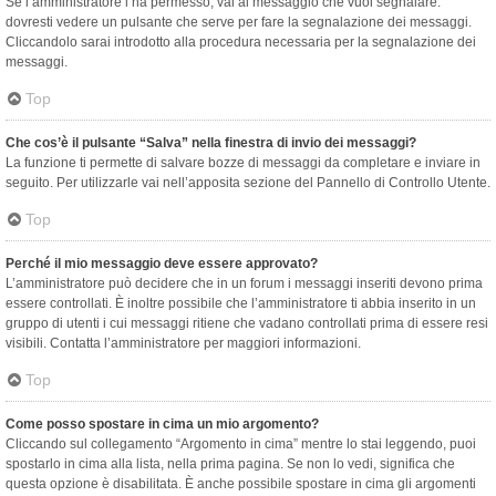
Se l’amministratore l’ha permesso, vai al messaggio che vuoi segnalare:
dovresti vedere un pulsante che serve per fare la segnalazione dei messaggi.
Cliccandolo sarai introdotto alla procedura necessaria per la segnalazione dei
messaggi.
Top
Che cos’è il pulsante “Salva” nella finestra di invio dei messaggi?
La funzione ti permette di salvare bozze di messaggi da completare e inviare in
seguito. Per utilizzarle vai nell’apposita sezione del Pannello di Controllo Utente.
Top
Perché il mio messaggio deve essere approvato?
L’amministratore può decidere che in un forum i messaggi inseriti devono prima
essere controllati. È inoltre possibile che l’amministratore ti abbia inserito in un
gruppo di utenti i cui messaggi ritiene che vadano controllati prima di essere resi
visibili. Contatta l’amministratore per maggiori informazioni.
Top
Come posso spostare in cima un mio argomento?
Cliccando sul collegamento “Argomento in cima” mentre lo stai leggendo, puoi
spostarlo in cima alla lista, nella prima pagina. Se non lo vedi, significa che
questa opzione è disabilitata. È anche possibile spostare in cima gli argomenti