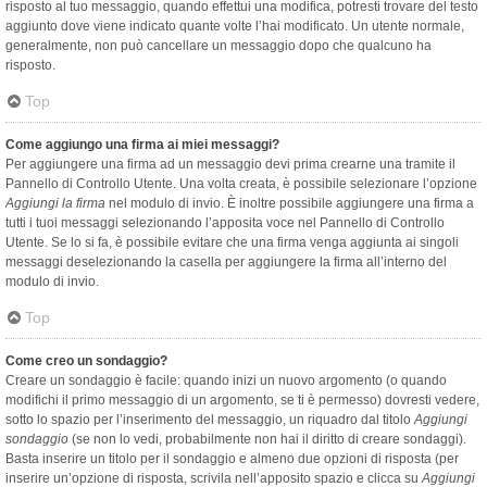
risposto al tuo messaggio, quando effettui una modifica, potresti trovare del testo
aggiunto dove viene indicato quante volte l’hai modificato. Un utente normale,
generalmente, non può cancellare un messaggio dopo che qualcuno ha
risposto.
Top
Come aggiungo una firma ai miei messaggi?
Per aggiungere una firma ad un messaggio devi prima crearne una tramite il
Pannello di Controllo Utente. Una volta creata, è possibile selezionare l’opzione
Aggiungi la firma
nel modulo di invio. È inoltre possibile aggiungere una firma a
tutti i tuoi messaggi selezionando l’apposita voce nel Pannello di Controllo
Utente. Se lo si fa, è possibile evitare che una firma venga aggiunta ai singoli
messaggi deselezionando la casella per aggiungere la firma all’interno del
modulo di invio.
Top
Come creo un sondaggio?
Creare un sondaggio è facile: quando inizi un nuovo argomento (o quando
modifichi il primo messaggio di un argomento, se ti è permesso) dovresti vedere,
sotto lo spazio per l’inserimento del messaggio, un riquadro dal titolo
Aggiungi
sondaggio
(se non lo vedi, probabilmente non hai il diritto di creare sondaggi).
Basta inserire un titolo per il sondaggio e almeno due opzioni di risposta (per
inserire un’opzione di risposta, scrivila nell’apposito spazio e clicca su
Aggiungi