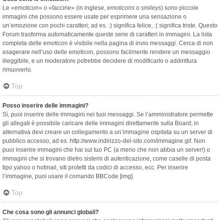
Le «emoticon» o «faccine» (in inglese,
emoticons
o
smileys
) sono piccole
immagini che possono essere usate per esprimere una sensazione o
un’emozione con pochi caratteri; ad es. :) significa felice, :( significa triste. Questo
Forum trasforma automaticamente queste serie di caratteri in immagini. La lista
completa delle emoticon è visibile nella pagina di invio messaggi. Cerca di non
esagerare nell’uso delle emoticon, possono facilmente rendere un messaggio
illeggibile, e un moderatore potrebbe decidere di modificarlo o addirittura
rimuoverlo.
Top
Posso inserire delle immagini?
Sì, puoi inserire delle immagini nei tuoi messaggi. Se l’amministratore permette
gli allegati è possibile caricare delle immagini direttamente sulla Board; in
alternativa devi creare un collegamento a un’immagine ospitata su un server di
pubblico accesso, ad es. http://www.indirizzo-del-sito.com/immagine.gif. Non
puoi inserire immagini che hai sul tuo PC (a meno che non abbia un server!) o
immagini che si trovano dietro sistemi di autenticazione, come caselle di posta
tipo yahoo o hotmail, siti protetti da codici di accesso, ecc. Per inserire
l’immagine, puoi usare il comando BBCode [img].
Top
Che cosa sono gli annunci globali?