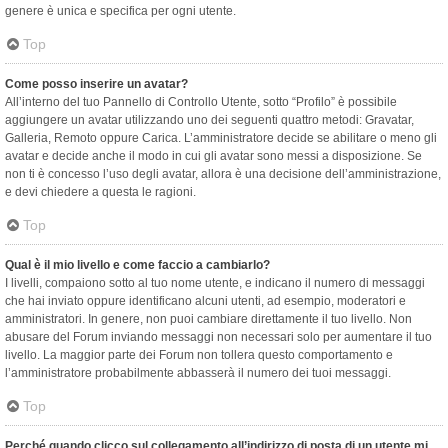
genere è unica e specifica per ogni utente.
Top
Come posso inserire un avatar?
All’interno del tuo Pannello di Controllo Utente, sotto “Profilo” è possibile
aggiungere un avatar utilizzando uno dei seguenti quattro metodi: Gravatar,
Galleria, Remoto oppure Carica. L’amministratore decide se abilitare o meno gli
avatar e decide anche il modo in cui gli avatar sono messi a disposizione. Se
non ti è concesso l’uso degli avatar, allora è una decisione dell’amministrazione,
e devi chiedere a questa le ragioni.
Top
Qual è il mio livello e come faccio a cambiarlo?
I livelli, compaiono sotto al tuo nome utente, e indicano il numero di messaggi
che hai inviato oppure identificano alcuni utenti, ad esempio, moderatori e
amministratori. In genere, non puoi cambiare direttamente il tuo livello. Non
abusare del Forum inviando messaggi non necessari solo per aumentare il tuo
livello. La maggior parte dei Forum non tollera questo comportamento e
l’amministratore probabilmente abbasserà il numero dei tuoi messaggi.
Top
Perché quando clicco sul collegamento all’indirizzo di posta di un utente mi