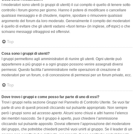
I moderatori sono utenti (o gruppi di utenti) il cui compito è quello di tenere sotto
controllo i forum giorno per giorno. Hanno il potere di modificare o cancellare
qualsiasi messaggio e di chiudere, riaprire, spostare o rimuovere qualsiasi
argomento del forum da loro moderato. Generalmente il compito dei moderatori
è quello di evitare che gli utenti vadano «fuori tema» (in inglese,
off-topic
) o che
scrivano messaggi oltraggiosi ed offensivi.
Top
Cosa sono i gruppi di utenti?
I gruppi permettono agli amministratori di riunire gli utenti. Ogni utente può
appartenere a più gruppi e a ogni gruppo possono venire assegnati diversi
permessi. Questo facilita l’amministratore nelle operazioni di creazione di
moderatori per un forum, o di concessione di permessi per un forum privato, ecc.
Top
Dove trovo i gruppi e come posso far parte di uno di essi?
Trovi i gruppi nella sezione
Gruppi
nel Pannello di Controllo Utente. Se vuoi far
parte di uno di questi procedi cliccando sul pulsante appropriato. Non sempre
però i gruppi sono ad
accesso aperto
. Alcuni sono chiusi e altri hanno l’elenco
dei membri nascosto. Se il gruppo è aperto, puoi chiedere l’ammissione
cliccando sul pulsante apposito. Dovrai ottenere l’approvazione del moderatore
del gruppo, che potrebbe chiederti perché vuoi unirti al gruppo. Se il leader di un