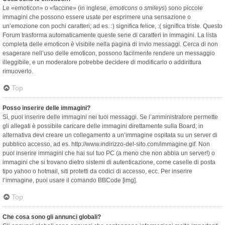
Le «emoticon» o «faccine» (in inglese,
emoticons
o
smileys
) sono piccole
immagini che possono essere usate per esprimere una sensazione o
un’emozione con pochi caratteri; ad es. :) significa felice, :( significa triste. Questo
Forum trasforma automaticamente queste serie di caratteri in immagini. La lista
completa delle emoticon è visibile nella pagina di invio messaggi. Cerca di non
esagerare nell’uso delle emoticon, possono facilmente rendere un messaggio
illeggibile, e un moderatore potrebbe decidere di modificarlo o addirittura
rimuoverlo.
Top
Posso inserire delle immagini?
Sì, puoi inserire delle immagini nei tuoi messaggi. Se l’amministratore permette
gli allegati è possibile caricare delle immagini direttamente sulla Board; in
alternativa devi creare un collegamento a un’immagine ospitata su un server di
pubblico accesso, ad es. http://www.indirizzo-del-sito.com/immagine.gif. Non
puoi inserire immagini che hai sul tuo PC (a meno che non abbia un server!) o
immagini che si trovano dietro sistemi di autenticazione, come caselle di posta
tipo yahoo o hotmail, siti protetti da codici di accesso, ecc. Per inserire
l’immagine, puoi usare il comando BBCode [img].
Top
Che cosa sono gli annunci globali?