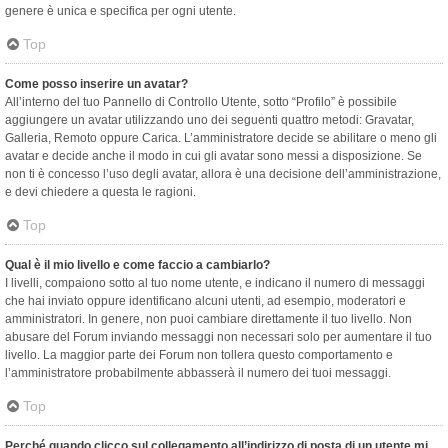
genere è unica e specifica per ogni utente.
Top
Come posso inserire un avatar?
All’interno del tuo Pannello di Controllo Utente, sotto “Profilo” è possibile
aggiungere un avatar utilizzando uno dei seguenti quattro metodi: Gravatar,
Galleria, Remoto oppure Carica. L’amministratore decide se abilitare o meno gli
avatar e decide anche il modo in cui gli avatar sono messi a disposizione. Se
non ti è concesso l’uso degli avatar, allora è una decisione dell’amministrazione,
e devi chiedere a questa le ragioni.
Top
Qual è il mio livello e come faccio a cambiarlo?
I livelli, compaiono sotto al tuo nome utente, e indicano il numero di messaggi
che hai inviato oppure identificano alcuni utenti, ad esempio, moderatori e
amministratori. In genere, non puoi cambiare direttamente il tuo livello. Non
abusare del Forum inviando messaggi non necessari solo per aumentare il tuo
livello. La maggior parte dei Forum non tollera questo comportamento e
l’amministratore probabilmente abbasserà il numero dei tuoi messaggi.
Top
Perché quando clicco sul collegamento all’indirizzo di posta di un utente mi