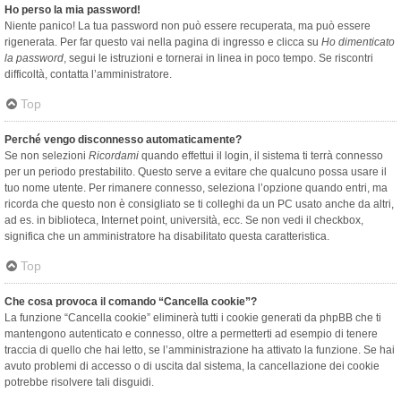
Ho perso la mia password!
Niente panico! La tua password non può essere recuperata, ma può essere
rigenerata. Per far questo vai nella pagina di ingresso e clicca su
Ho dimenticato
la password
, segui le istruzioni e tornerai in linea in poco tempo. Se riscontri
difficoltà, contatta l’amministratore.
Top
Perché vengo disconnesso automaticamente?
Se non selezioni
Ricordami
quando effettui il login, il sistema ti terrà connesso
per un periodo prestabilito. Questo serve a evitare che qualcuno possa usare il
tuo nome utente. Per rimanere connesso, seleziona l’opzione quando entri, ma
ricorda che questo non è consigliato se ti colleghi da un PC usato anche da altri,
ad es. in biblioteca, Internet point, università, ecc. Se non vedi il checkbox,
significa che un amministratore ha disabilitato questa caratteristica.
Top
Che cosa provoca il comando “Cancella cookie”?
La funzione “Cancella cookie” eliminerà tutti i cookie generati da phpBB che ti
mantengono autenticato e connesso, oltre a permetterti ad esempio di tenere
traccia di quello che hai letto, se l’amministrazione ha attivato la funzione. Se hai
avuto problemi di accesso o di uscita dal sistema, la cancellazione dei cookie
potrebbe risolvere tali disguidi.