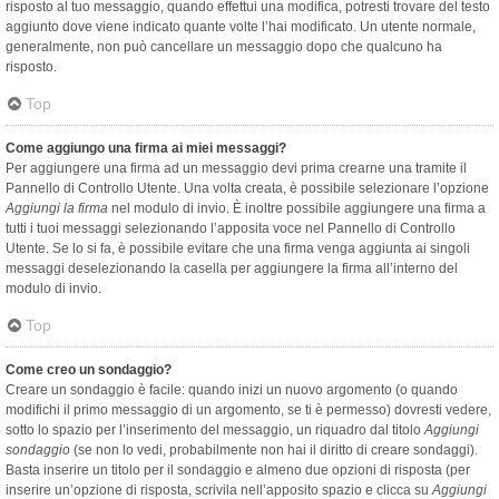
risposto al tuo messaggio, quando effettui una modifica, potresti trovare del testo
aggiunto dove viene indicato quante volte l’hai modificato. Un utente normale,
generalmente, non può cancellare un messaggio dopo che qualcuno ha
risposto.
Top
Come aggiungo una firma ai miei messaggi?
Per aggiungere una firma ad un messaggio devi prima crearne una tramite il
Pannello di Controllo Utente. Una volta creata, è possibile selezionare l’opzione
Aggiungi la firma
nel modulo di invio. È inoltre possibile aggiungere una firma a
tutti i tuoi messaggi selezionando l’apposita voce nel Pannello di Controllo
Utente. Se lo si fa, è possibile evitare che una firma venga aggiunta ai singoli
messaggi deselezionando la casella per aggiungere la firma all’interno del
modulo di invio.
Top
Come creo un sondaggio?
Creare un sondaggio è facile: quando inizi un nuovo argomento (o quando
modifichi il primo messaggio di un argomento, se ti è permesso) dovresti vedere,
sotto lo spazio per l’inserimento del messaggio, un riquadro dal titolo
Aggiungi
sondaggio
(se non lo vedi, probabilmente non hai il diritto di creare sondaggi).
Basta inserire un titolo per il sondaggio e almeno due opzioni di risposta (per
inserire un’opzione di risposta, scrivila nell’apposito spazio e clicca su
Aggiungi