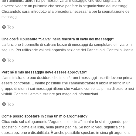
Se l’amministratore l’ha permesso, vai al messaggio che vuoi segnalare:
dovresti vedere un pulsante che serve per fare la segnalazione dei messaggi.
Cliccandolo sarai introdotto alla procedura necessaria per la segnalazione dei
messaggi.
Top
Che cos’è il pulsante “Salva” nella finestra di invio dei messaggi?
La funzione ti permette di salvare bozze di messaggi da completare e inviare in
seguito. Per utilizzarle vai nell’apposita sezione del Pannello di Controllo Utente.
Top
Perché il mio messaggio deve essere approvato?
L’amministratore può decidere che in un forum i messaggi inseriti devono prima
essere controllati. È inoltre possibile che l’amministratore ti abbia inserito in un
gruppo di utenti i cui messaggi ritiene che vadano controllati prima di essere resi
visibili. Contatta l’amministratore per maggiori informazioni.
Top
Come posso spostare in cima un mio argomento?
Cliccando sul collegamento “Argomento in cima” mentre lo stai leggendo, puoi
spostarlo in cima alla lista, nella prima pagina. Se non lo vedi, significa che
questa opzione è disabilitata. È anche possibile spostare in cima gli argomenti