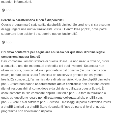
maggiori informazioni.
Top
Perché la caratteristica X non è disponibile?
Questo programma è stato scritto da phpBB Limited. Se credi che ci sia bisogno
di aggiungere una nuova funzionalità, visita il
Centro Idee phpBB
, dove potrai
supportare idee esistenti o suggerire nuove funzionalità.
Top
Chi devo contattare per segnalare abusi e/o per questioni d’ordine legale
concernenti questa Board?
Devi contattare l’amministratore di questa Board. Se non riesci a trovarlo, prova
a contattare uno dei moderatori e chiedi a chi puoi rivolgerti. Se ancora non
ottieni risposta, puoi contattare il proprietario del dominio (fai una ricerca con
whois
) oppure, se la Board è ospitata da un servizio gratuito (ad es. yahoo,
free.fr, f2s.com, ecc.), l’amministratore di tale servizio. Nota che phpBB Limited e
phpBB Store non hanno
assolutamente alcun controllo
e non possono essere
ritenuti responsabili di come, dove e da chi viene utilizzata questa Board. È
assolutamente inutile contattare phpBB Limited o phpBB Store in relazione a
qualsiasi questione legale
non direttamente collegata
al sito phpBB.com,
phpBB-Store.it o al software phpBB stesso. I messaggi di posta elettronica inviati
a phpBB Limited o a phpBB Store riguardanti l’uso da parte di terzi di questo
programma non riceveranno risposta.