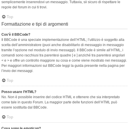
semplicemente inserendovi un messaggio. Tuttavia, sii sicuro di rispettare le
regole del forum in cui ti trovi.
Top
Formattazione e tipi di argomenti
Cos’è il BBCode?
Il BBCode è una speciale implementazione dell’HTML; l’utilizzo è soggetto alla
scelta dell’amministratore (puoi anche disabilitarlo di messaggio in messaggio
tramite l’opzione nel modulo di invio messaggi). Il BBCode è simile all’HTML, i
comandi sono racchiusi tra parentesi quadre [ e ] anziché tra parentesi angolari
< e > e offre un controllo maggiore su cosa e come viene mostrato nei messaggi.
Per maggiori informazioni sul BBCode leggi la guida presente nella pagina per
l’invio dei messaggi.
Top
Posso usare l’HTML?
No. Non è possibile inserire del codice HTML e ottenere che sia interpretato
come tale in questo Forum. La maggior parte delle funzioni dell’HTML può
essere sostituita dal BBCode.
Top
Cosa sono le emoticon?