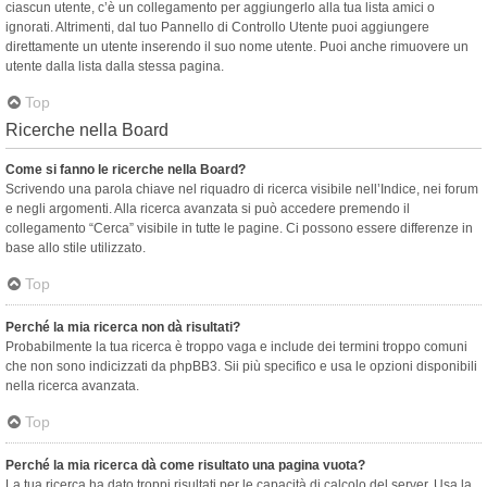
ciascun utente, c’è un collegamento per aggiungerlo alla tua lista amici o
ignorati. Altrimenti, dal tuo Pannello di Controllo Utente puoi aggiungere
direttamente un utente inserendo il suo nome utente. Puoi anche rimuovere un
utente dalla lista dalla stessa pagina.
Top
Ricerche nella Board
Come si fanno le ricerche nella Board?
Scrivendo una parola chiave nel riquadro di ricerca visibile nell’Indice, nei forum
e negli argomenti. Alla ricerca avanzata si può accedere premendo il
collegamento “Cerca” visibile in tutte le pagine. Ci possono essere differenze in
base allo stile utilizzato.
Top
Perché la mia ricerca non dà risultati?
Probabilmente la tua ricerca è troppo vaga e include dei termini troppo comuni
che non sono indicizzati da phpBB3. Sii più specifico e usa le opzioni disponibili
nella ricerca avanzata.
Top
Perché la mia ricerca dà come risultato una pagina vuota?
La tua ricerca ha dato troppi risultati per le capacità di calcolo del server. Usa la