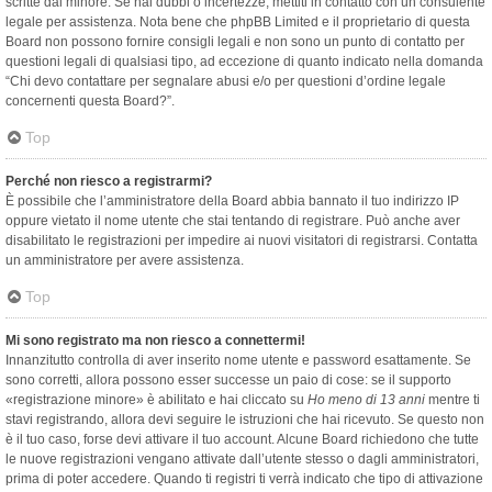
scritte dal minore. Se hai dubbi o incertezze, mettiti in contatto con un consulente
legale per assistenza. Nota bene che phpBB Limited e il proprietario di questa
Board non possono fornire consigli legali e non sono un punto di contatto per
questioni legali di qualsiasi tipo, ad eccezione di quanto indicato nella domanda
“Chi devo contattare per segnalare abusi e/o per questioni d’ordine legale
concernenti questa Board?”.
Top
Perché non riesco a registrarmi?
È possibile che l’amministratore della Board abbia bannato il tuo indirizzo IP
oppure vietato il nome utente che stai tentando di registrare. Può anche aver
disabilitato le registrazioni per impedire ai nuovi visitatori di registrarsi. Contatta
un amministratore per avere assistenza.
Top
Mi sono registrato ma non riesco a connettermi!
Innanzitutto controlla di aver inserito nome utente e password esattamente. Se
sono corretti, allora possono esser successe un paio di cose: se il supporto
«registrazione minore» è abilitato e hai cliccato su
Ho meno di 13 anni
mentre ti
stavi registrando, allora devi seguire le istruzioni che hai ricevuto. Se questo non
è il tuo caso, forse devi attivare il tuo account. Alcune Board richiedono che tutte
le nuove registrazioni vengano attivate dall’utente stesso o dagli amministratori,
prima di poter accedere. Quando ti registri ti verrà indicato che tipo di attivazione