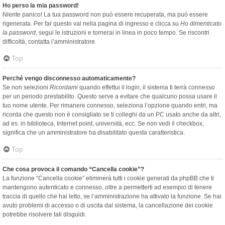
Ho perso la mia password!
Niente panico! La tua password non può essere recuperata, ma può essere
rigenerata. Per far questo vai nella pagina di ingresso e clicca su
Ho dimenticato
la password
, segui le istruzioni e tornerai in linea in poco tempo. Se riscontri
difficoltà, contatta l’amministratore.
Top
Perché vengo disconnesso automaticamente?
Se non selezioni
Ricordami
quando effettui il login, il sistema ti terrà connesso
per un periodo prestabilito. Questo serve a evitare che qualcuno possa usare il
tuo nome utente. Per rimanere connesso, seleziona l’opzione quando entri, ma
ricorda che questo non è consigliato se ti colleghi da un PC usato anche da altri,
ad es. in biblioteca, Internet point, università, ecc. Se non vedi il checkbox,
significa che un amministratore ha disabilitato questa caratteristica.
Top
Che cosa provoca il comando “Cancella cookie”?
La funzione “Cancella cookie” eliminerà tutti i cookie generati da phpBB che ti
mantengono autenticato e connesso, oltre a permetterti ad esempio di tenere
traccia di quello che hai letto, se l’amministrazione ha attivato la funzione. Se hai
avuto problemi di accesso o di uscita dal sistema, la cancellazione dei cookie
potrebbe risolvere tali disguidi.