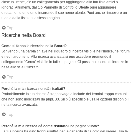
ciascun utente, c’è un collegamento per aggiungerlo alla tua lista amici o
ignorati. Altrimenti, dal tuo Pannello di Controllo Utente puoi aggiungere
direttamente un utente inserendo il suo nome utente. Puoi anche rimuovere un
utente dalla lista dalla stessa pagina.
Top
Ricerche nella Board
Come si fanno le ricerche nella Board?
Scrivendo una parola chiave nel riquadro di ricerca visibile nell’Indice, nei forum
e negli argomenti. Alla ricerca avanzata si può accedere premendo il
collegamento “Cerca” visibile in tutte le pagine. Ci possono essere differenze in
base allo stile utilizzato.
Top
Perché la mia ricerca non dà risultati?
Probabilmente la tua ricerca è troppo vaga e include dei termini troppo comuni
che non sono indicizzati da phpBB3. Sii più specifico e usa le opzioni disponibili
nella ricerca avanzata.
Top
Perché la mia ricerca dà come risultato una pagina vuota?
La tua ricerca ha dato troppi risultati per le capacità di calcolo del server. Usa la