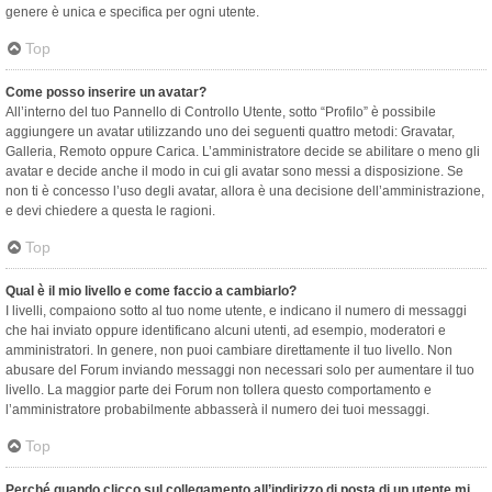
genere è unica e specifica per ogni utente.
Top
Come posso inserire un avatar?
All’interno del tuo Pannello di Controllo Utente, sotto “Profilo” è possibile
aggiungere un avatar utilizzando uno dei seguenti quattro metodi: Gravatar,
Galleria, Remoto oppure Carica. L’amministratore decide se abilitare o meno gli
avatar e decide anche il modo in cui gli avatar sono messi a disposizione. Se
non ti è concesso l’uso degli avatar, allora è una decisione dell’amministrazione,
e devi chiedere a questa le ragioni.
Top
Qual è il mio livello e come faccio a cambiarlo?
I livelli, compaiono sotto al tuo nome utente, e indicano il numero di messaggi
che hai inviato oppure identificano alcuni utenti, ad esempio, moderatori e
amministratori. In genere, non puoi cambiare direttamente il tuo livello. Non
abusare del Forum inviando messaggi non necessari solo per aumentare il tuo
livello. La maggior parte dei Forum non tollera questo comportamento e
l’amministratore probabilmente abbasserà il numero dei tuoi messaggi.
Top
Perché quando clicco sul collegamento all’indirizzo di posta di un utente mi