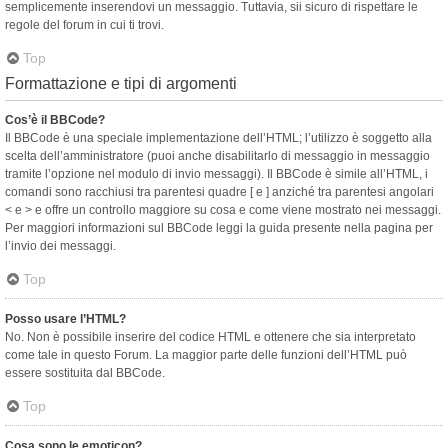
semplicemente inserendovi un messaggio. Tuttavia, sii sicuro di rispettare le
regole del forum in cui ti trovi.
Top
Formattazione e tipi di argomenti
Cos’è il BBCode?
Il BBCode è una speciale implementazione dell’HTML; l’utilizzo è soggetto alla
scelta dell’amministratore (puoi anche disabilitarlo di messaggio in messaggio
tramite l’opzione nel modulo di invio messaggi). Il BBCode è simile all’HTML, i
comandi sono racchiusi tra parentesi quadre [ e ] anziché tra parentesi angolari
< e > e offre un controllo maggiore su cosa e come viene mostrato nei messaggi.
Per maggiori informazioni sul BBCode leggi la guida presente nella pagina per
l’invio dei messaggi.
Top
Posso usare l’HTML?
No. Non è possibile inserire del codice HTML e ottenere che sia interpretato
come tale in questo Forum. La maggior parte delle funzioni dell’HTML può
essere sostituita dal BBCode.
Top
Cosa sono le emoticon?