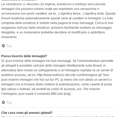
Le «emoticon» o «faccine» (in inglese,
emoticons
o
smileys
) sono piccole
immagini che possono essere usate per esprimere una sensazione o
un’emozione con pochi caratteri; ad es. :) significa felice, :( significa triste. Questo
Forum trasforma automaticamente queste serie di caratteri in immagini. La lista
completa delle emoticon è visibile nella pagina di invio messaggi. Cerca di non
esagerare nell’uso delle emoticon, possono facilmente rendere un messaggio
illeggibile, e un moderatore potrebbe decidere di modificarlo o addirittura
rimuoverlo.
Top
Posso inserire delle immagini?
Sì, puoi inserire delle immagini nei tuoi messaggi. Se l’amministratore permette
gli allegati è possibile caricare delle immagini direttamente sulla Board; in
alternativa devi creare un collegamento a un’immagine ospitata su un server di
pubblico accesso, ad es. http://www.indirizzo-del-sito.com/immagine.gif. Non
puoi inserire immagini che hai sul tuo PC (a meno che non abbia un server!) o
immagini che si trovano dietro sistemi di autenticazione, come caselle di posta
tipo yahoo o hotmail, siti protetti da codici di accesso, ecc. Per inserire
l’immagine, puoi usare il comando BBCode [img].
Top
Che cosa sono gli annunci globali?