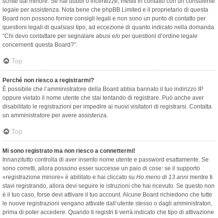
scritte dal minore. Se hai dubbi o incertezze, mettiti in contatto con un consulente
legale per assistenza. Nota bene che phpBB Limited e il proprietario di questa
Board non possono fornire consigli legali e non sono un punto di contatto per
questioni legali di qualsiasi tipo, ad eccezione di quanto indicato nella domanda
“Chi devo contattare per segnalare abusi e/o per questioni d’ordine legale
concernenti questa Board?”.
Top
Perché non riesco a registrarmi?
È possibile che l’amministratore della Board abbia bannato il tuo indirizzo IP
oppure vietato il nome utente che stai tentando di registrare. Può anche aver
disabilitato le registrazioni per impedire ai nuovi visitatori di registrarsi. Contatta
un amministratore per avere assistenza.
Top
Mi sono registrato ma non riesco a connettermi!
Innanzitutto controlla di aver inserito nome utente e password esattamente. Se
sono corretti, allora possono esser successe un paio di cose: se il supporto
«registrazione minore» è abilitato e hai cliccato su
Ho meno di 13 anni
mentre ti
stavi registrando, allora devi seguire le istruzioni che hai ricevuto. Se questo non
è il tuo caso, forse devi attivare il tuo account. Alcune Board richiedono che tutte
le nuove registrazioni vengano attivate dall’utente stesso o dagli amministratori,
prima di poter accedere. Quando ti registri ti verrà indicato che tipo di attivazione