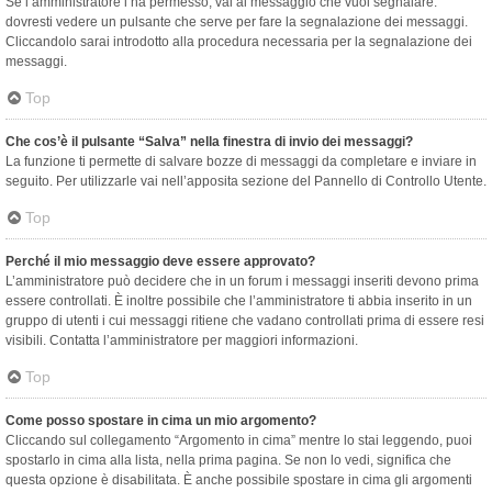
Se l’amministratore l’ha permesso, vai al messaggio che vuoi segnalare:
dovresti vedere un pulsante che serve per fare la segnalazione dei messaggi.
Cliccandolo sarai introdotto alla procedura necessaria per la segnalazione dei
messaggi.
Top
Che cos’è il pulsante “Salva” nella finestra di invio dei messaggi?
La funzione ti permette di salvare bozze di messaggi da completare e inviare in
seguito. Per utilizzarle vai nell’apposita sezione del Pannello di Controllo Utente.
Top
Perché il mio messaggio deve essere approvato?
L’amministratore può decidere che in un forum i messaggi inseriti devono prima
essere controllati. È inoltre possibile che l’amministratore ti abbia inserito in un
gruppo di utenti i cui messaggi ritiene che vadano controllati prima di essere resi
visibili. Contatta l’amministratore per maggiori informazioni.
Top
Come posso spostare in cima un mio argomento?
Cliccando sul collegamento “Argomento in cima” mentre lo stai leggendo, puoi
spostarlo in cima alla lista, nella prima pagina. Se non lo vedi, significa che
questa opzione è disabilitata. È anche possibile spostare in cima gli argomenti