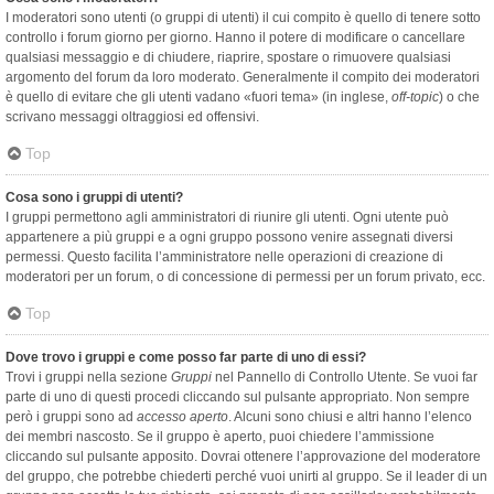
I moderatori sono utenti (o gruppi di utenti) il cui compito è quello di tenere sotto
controllo i forum giorno per giorno. Hanno il potere di modificare o cancellare
qualsiasi messaggio e di chiudere, riaprire, spostare o rimuovere qualsiasi
argomento del forum da loro moderato. Generalmente il compito dei moderatori
è quello di evitare che gli utenti vadano «fuori tema» (in inglese,
off-topic
) o che
scrivano messaggi oltraggiosi ed offensivi.
Top
Cosa sono i gruppi di utenti?
I gruppi permettono agli amministratori di riunire gli utenti. Ogni utente può
appartenere a più gruppi e a ogni gruppo possono venire assegnati diversi
permessi. Questo facilita l’amministratore nelle operazioni di creazione di
moderatori per un forum, o di concessione di permessi per un forum privato, ecc.
Top
Dove trovo i gruppi e come posso far parte di uno di essi?
Trovi i gruppi nella sezione
Gruppi
nel Pannello di Controllo Utente. Se vuoi far
parte di uno di questi procedi cliccando sul pulsante appropriato. Non sempre
però i gruppi sono ad
accesso aperto
. Alcuni sono chiusi e altri hanno l’elenco
dei membri nascosto. Se il gruppo è aperto, puoi chiedere l’ammissione
cliccando sul pulsante apposito. Dovrai ottenere l’approvazione del moderatore
del gruppo, che potrebbe chiederti perché vuoi unirti al gruppo. Se il leader di un