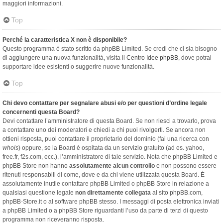
maggiori informazioni.
Top
Perché la caratteristica X non è disponibile?
Questo programma è stato scritto da phpBB Limited. Se credi che ci sia bisogno
di aggiungere una nuova funzionalità, visita il
Centro Idee phpBB
, dove potrai
supportare idee esistenti o suggerire nuove funzionalità.
Top
Chi devo contattare per segnalare abusi e/o per questioni d’ordine legale
concernenti questa Board?
Devi contattare l’amministratore di questa Board. Se non riesci a trovarlo, prova
a contattare uno dei moderatori e chiedi a chi puoi rivolgerti. Se ancora non
ottieni risposta, puoi contattare il proprietario del dominio (fai una ricerca con
whois
) oppure, se la Board è ospitata da un servizio gratuito (ad es. yahoo,
free.fr, f2s.com, ecc.), l’amministratore di tale servizio. Nota che phpBB Limited e
phpBB Store non hanno
assolutamente alcun controllo
e non possono essere
ritenuti responsabili di come, dove e da chi viene utilizzata questa Board. È
assolutamente inutile contattare phpBB Limited o phpBB Store in relazione a
qualsiasi questione legale
non direttamente collegata
al sito phpBB.com,
phpBB-Store.it o al software phpBB stesso. I messaggi di posta elettronica inviati
a phpBB Limited o a phpBB Store riguardanti l’uso da parte di terzi di questo
programma non riceveranno risposta.