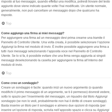
risposto al tuo messaggio, quando effettui una modifica, potresti trovare del testo
aggiunto dove viene indicato quante volte l’hai modificato. Un utente normale,
generalmente, non può cancellare un messaggio dopo che qualcuno ha
risposto.
Top
Come aggiungo una firma ai miei messaggi?
Per aggiungere una firma ad un messaggio devi prima crearne una tramite il
Pannello di Controllo Utente. Una volta creata, è possibile selezionare l’opzione
Aggiungi la firma
nel modulo di invio. È inoltre possibile aggiungere una firma a
tutti i tuoi messaggi selezionando l’apposita voce nel Pannello di Controllo
Utente. Se lo si fa, è possibile evitare che una firma venga aggiunta ai singoli
messaggi deselezionando la casella per aggiungere la firma all’interno del
modulo di invio.
Top
Come creo un sondaggio?
Creare un sondaggio è facile: quando inizi un nuovo argomento (o quando
modifichi il primo messaggio di un argomento, se ti è permesso) dovresti vedere,
sotto lo spazio per l’inserimento del messaggio, un riquadro dal titolo
Aggiungi
sondaggio
(se non lo vedi, probabilmente non hai il diritto di creare sondaggi).
Basta inserire un titolo per il sondaggio e almeno due opzioni di risposta (per
inserire un’opzione di risposta, scrivila nell’apposito spazio e clicca su
Aggiungi