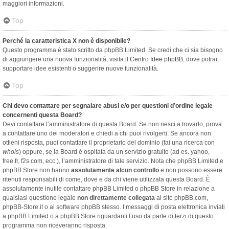
maggiori informazioni.
Top
Perché la caratteristica X non è disponibile?
Questo programma è stato scritto da phpBB Limited. Se credi che ci sia bisogno
di aggiungere una nuova funzionalità, visita il
Centro Idee phpBB
, dove potrai
supportare idee esistenti o suggerire nuove funzionalità.
Top
Chi devo contattare per segnalare abusi e/o per questioni d’ordine legale
concernenti questa Board?
Devi contattare l’amministratore di questa Board. Se non riesci a trovarlo, prova
a contattare uno dei moderatori e chiedi a chi puoi rivolgerti. Se ancora non
ottieni risposta, puoi contattare il proprietario del dominio (fai una ricerca con
whois
) oppure, se la Board è ospitata da un servizio gratuito (ad es. yahoo,
free.fr, f2s.com, ecc.), l’amministratore di tale servizio. Nota che phpBB Limited e
phpBB Store non hanno
assolutamente alcun controllo
e non possono essere
ritenuti responsabili di come, dove e da chi viene utilizzata questa Board. È
assolutamente inutile contattare phpBB Limited o phpBB Store in relazione a
qualsiasi questione legale
non direttamente collegata
al sito phpBB.com,
phpBB-Store.it o al software phpBB stesso. I messaggi di posta elettronica inviati
a phpBB Limited o a phpBB Store riguardanti l’uso da parte di terzi di questo
programma non riceveranno risposta.