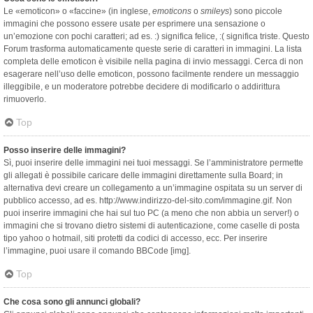
Le «emoticon» o «faccine» (in inglese,
emoticons
o
smileys
) sono piccole
immagini che possono essere usate per esprimere una sensazione o
un’emozione con pochi caratteri; ad es. :) significa felice, :( significa triste. Questo
Forum trasforma automaticamente queste serie di caratteri in immagini. La lista
completa delle emoticon è visibile nella pagina di invio messaggi. Cerca di non
esagerare nell’uso delle emoticon, possono facilmente rendere un messaggio
illeggibile, e un moderatore potrebbe decidere di modificarlo o addirittura
rimuoverlo.
Top
Posso inserire delle immagini?
Sì, puoi inserire delle immagini nei tuoi messaggi. Se l’amministratore permette
gli allegati è possibile caricare delle immagini direttamente sulla Board; in
alternativa devi creare un collegamento a un’immagine ospitata su un server di
pubblico accesso, ad es. http://www.indirizzo-del-sito.com/immagine.gif. Non
puoi inserire immagini che hai sul tuo PC (a meno che non abbia un server!) o
immagini che si trovano dietro sistemi di autenticazione, come caselle di posta
tipo yahoo o hotmail, siti protetti da codici di accesso, ecc. Per inserire
l’immagine, puoi usare il comando BBCode [img].
Top
Che cosa sono gli annunci globali?