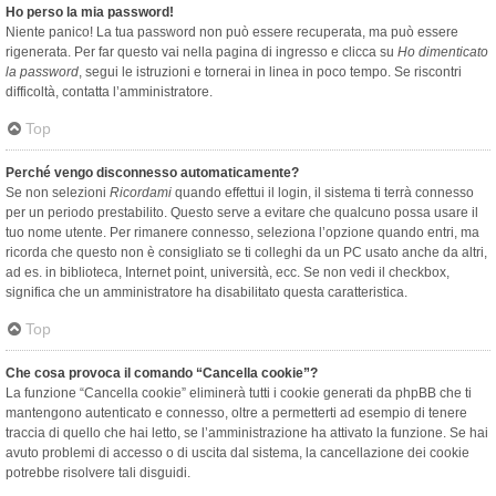
Ho perso la mia password!
Niente panico! La tua password non può essere recuperata, ma può essere
rigenerata. Per far questo vai nella pagina di ingresso e clicca su
Ho dimenticato
la password
, segui le istruzioni e tornerai in linea in poco tempo. Se riscontri
difficoltà, contatta l’amministratore.
Top
Perché vengo disconnesso automaticamente?
Se non selezioni
Ricordami
quando effettui il login, il sistema ti terrà connesso
per un periodo prestabilito. Questo serve a evitare che qualcuno possa usare il
tuo nome utente. Per rimanere connesso, seleziona l’opzione quando entri, ma
ricorda che questo non è consigliato se ti colleghi da un PC usato anche da altri,
ad es. in biblioteca, Internet point, università, ecc. Se non vedi il checkbox,
significa che un amministratore ha disabilitato questa caratteristica.
Top
Che cosa provoca il comando “Cancella cookie”?
La funzione “Cancella cookie” eliminerà tutti i cookie generati da phpBB che ti
mantengono autenticato e connesso, oltre a permetterti ad esempio di tenere
traccia di quello che hai letto, se l’amministrazione ha attivato la funzione. Se hai
avuto problemi di accesso o di uscita dal sistema, la cancellazione dei cookie
potrebbe risolvere tali disguidi.