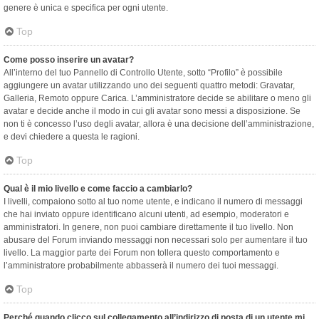
genere è unica e specifica per ogni utente.
Top
Come posso inserire un avatar?
All’interno del tuo Pannello di Controllo Utente, sotto “Profilo” è possibile
aggiungere un avatar utilizzando uno dei seguenti quattro metodi: Gravatar,
Galleria, Remoto oppure Carica. L’amministratore decide se abilitare o meno gli
avatar e decide anche il modo in cui gli avatar sono messi a disposizione. Se
non ti è concesso l’uso degli avatar, allora è una decisione dell’amministrazione,
e devi chiedere a questa le ragioni.
Top
Qual è il mio livello e come faccio a cambiarlo?
I livelli, compaiono sotto al tuo nome utente, e indicano il numero di messaggi
che hai inviato oppure identificano alcuni utenti, ad esempio, moderatori e
amministratori. In genere, non puoi cambiare direttamente il tuo livello. Non
abusare del Forum inviando messaggi non necessari solo per aumentare il tuo
livello. La maggior parte dei Forum non tollera questo comportamento e
l’amministratore probabilmente abbasserà il numero dei tuoi messaggi.
Top
Perché quando clicco sul collegamento all’indirizzo di posta di un utente mi