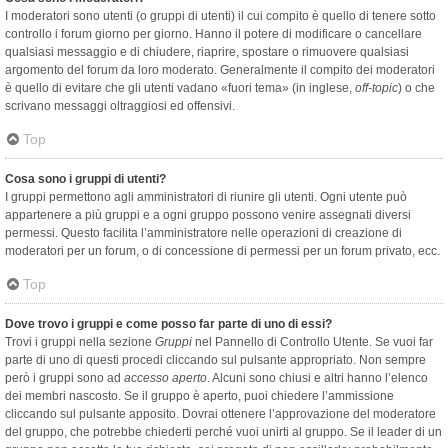
I moderatori sono utenti (o gruppi di utenti) il cui compito è quello di tenere sotto
controllo i forum giorno per giorno. Hanno il potere di modificare o cancellare
qualsiasi messaggio e di chiudere, riaprire, spostare o rimuovere qualsiasi
argomento del forum da loro moderato. Generalmente il compito dei moderatori
è quello di evitare che gli utenti vadano «fuori tema» (in inglese,
off-topic
) o che
scrivano messaggi oltraggiosi ed offensivi.
Top
Cosa sono i gruppi di utenti?
I gruppi permettono agli amministratori di riunire gli utenti. Ogni utente può
appartenere a più gruppi e a ogni gruppo possono venire assegnati diversi
permessi. Questo facilita l’amministratore nelle operazioni di creazione di
moderatori per un forum, o di concessione di permessi per un forum privato, ecc.
Top
Dove trovo i gruppi e come posso far parte di uno di essi?
Trovi i gruppi nella sezione
Gruppi
nel Pannello di Controllo Utente. Se vuoi far
parte di uno di questi procedi cliccando sul pulsante appropriato. Non sempre
però i gruppi sono ad
accesso aperto
. Alcuni sono chiusi e altri hanno l’elenco
dei membri nascosto. Se il gruppo è aperto, puoi chiedere l’ammissione
cliccando sul pulsante apposito. Dovrai ottenere l’approvazione del moderatore
del gruppo, che potrebbe chiederti perché vuoi unirti al gruppo. Se il leader di un