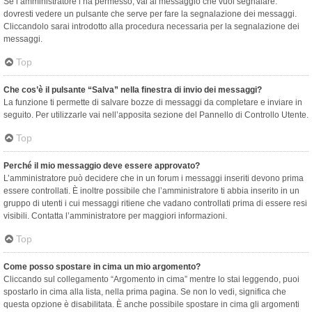
Se l’amministratore l’ha permesso, vai al messaggio che vuoi segnalare:
dovresti vedere un pulsante che serve per fare la segnalazione dei messaggi.
Cliccandolo sarai introdotto alla procedura necessaria per la segnalazione dei
messaggi.
Top
Che cos’è il pulsante “Salva” nella finestra di invio dei messaggi?
La funzione ti permette di salvare bozze di messaggi da completare e inviare in
seguito. Per utilizzarle vai nell’apposita sezione del Pannello di Controllo Utente.
Top
Perché il mio messaggio deve essere approvato?
L’amministratore può decidere che in un forum i messaggi inseriti devono prima
essere controllati. È inoltre possibile che l’amministratore ti abbia inserito in un
gruppo di utenti i cui messaggi ritiene che vadano controllati prima di essere resi
visibili. Contatta l’amministratore per maggiori informazioni.
Top
Come posso spostare in cima un mio argomento?
Cliccando sul collegamento “Argomento in cima” mentre lo stai leggendo, puoi
spostarlo in cima alla lista, nella prima pagina. Se non lo vedi, significa che
questa opzione è disabilitata. È anche possibile spostare in cima gli argomenti