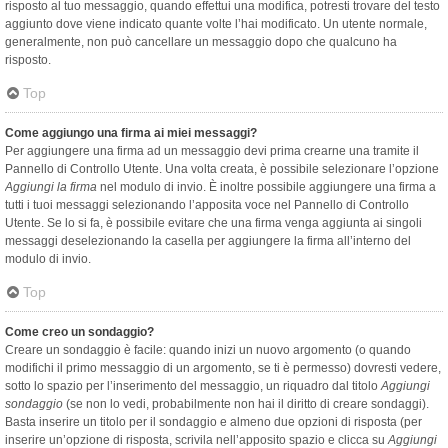
risposto al tuo messaggio, quando effettui una modifica, potresti trovare del testo
aggiunto dove viene indicato quante volte l’hai modificato. Un utente normale,
generalmente, non può cancellare un messaggio dopo che qualcuno ha
risposto.
Top
Come aggiungo una firma ai miei messaggi?
Per aggiungere una firma ad un messaggio devi prima crearne una tramite il
Pannello di Controllo Utente. Una volta creata, è possibile selezionare l’opzione
Aggiungi la firma
nel modulo di invio. È inoltre possibile aggiungere una firma a
tutti i tuoi messaggi selezionando l’apposita voce nel Pannello di Controllo
Utente. Se lo si fa, è possibile evitare che una firma venga aggiunta ai singoli
messaggi deselezionando la casella per aggiungere la firma all’interno del
modulo di invio.
Top
Come creo un sondaggio?
Creare un sondaggio è facile: quando inizi un nuovo argomento (o quando
modifichi il primo messaggio di un argomento, se ti è permesso) dovresti vedere,
sotto lo spazio per l’inserimento del messaggio, un riquadro dal titolo
Aggiungi
sondaggio
(se non lo vedi, probabilmente non hai il diritto di creare sondaggi).
Basta inserire un titolo per il sondaggio e almeno due opzioni di risposta (per
inserire un’opzione di risposta, scrivila nell’apposito spazio e clicca su
Aggiungi