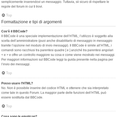
semplicemente inserendovi un messaggio. Tuttavia, sii sicuro di rispettare le
regole del forum in cui ti trovi.
Top
Formattazione e tipi di argomenti
Cos’è il BBCode?
Il BBCode è una speciale implementazione dell’HTML; l’utilizzo è soggetto alla
scelta dell’amministratore (puoi anche disabilitarlo di messaggio in messaggio
tramite l’opzione nel modulo di invio messaggi). Il BBCode è simile all’HTML, i
comandi sono racchiusi tra parentesi quadre [ e ] anziché tra parentesi angolari
< e > e offre un controllo maggiore su cosa e come viene mostrato nei messaggi.
Per maggiori informazioni sul BBCode leggi la guida presente nella pagina per
l’invio dei messaggi.
Top
Posso usare l’HTML?
No. Non è possibile inserire del codice HTML e ottenere che sia interpretato
come tale in questo Forum. La maggior parte delle funzioni dell’HTML può
essere sostituita dal BBCode.
Top
Cosa sono le emoticon?