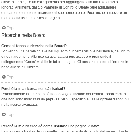
ciascun utente, c’è un collegamento per aggiungerlo alla tua lista amici o
ignorati. Altrimenti, dal tuo Pannello di Controllo Utente puoi aggiungere
direttamente un utente inserendo il suo nome utente. Puoi anche rimuovere un
utente dalla lista dalla stessa pagina.
Top
Ricerche nella Board
Come si fanno le ricerche nella Board?
Scrivendo una parola chiave nel riquadro di ricerca visibile nell’Indice, nei forum
e negli argomenti. Alla ricerca avanzata si può accedere premendo il
collegamento “Cerca” visibile in tutte le pagine. Ci possono essere differenze in
base allo stile utilizzato.
Top
Perché la mia ricerca non dà risultati?
Probabilmente la tua ricerca è troppo vaga e include dei termini troppo comuni
che non sono indicizzati da phpBB3. Sii più specifico e usa le opzioni disponibili
nella ricerca avanzata.
Top
Perché la mia ricerca dà come risultato una pagina vuota?
La tua ricerca ha dato troppi risultati per le capacità di calcolo del server. Usa la