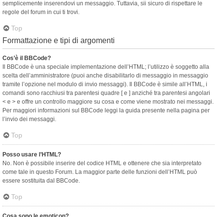
semplicemente inserendovi un messaggio. Tuttavia, sii sicuro di rispettare le
regole del forum in cui ti trovi.
Top
Formattazione e tipi di argomenti
Cos’è il BBCode?
Il BBCode è una speciale implementazione dell’HTML; l’utilizzo è soggetto alla
scelta dell’amministratore (puoi anche disabilitarlo di messaggio in messaggio
tramite l’opzione nel modulo di invio messaggi). Il BBCode è simile all’HTML, i
comandi sono racchiusi tra parentesi quadre [ e ] anziché tra parentesi angolari
< e > e offre un controllo maggiore su cosa e come viene mostrato nei messaggi.
Per maggiori informazioni sul BBCode leggi la guida presente nella pagina per
l’invio dei messaggi.
Top
Posso usare l’HTML?
No. Non è possibile inserire del codice HTML e ottenere che sia interpretato
come tale in questo Forum. La maggior parte delle funzioni dell’HTML può
essere sostituita dal BBCode.
Top
Cosa sono le emoticon?