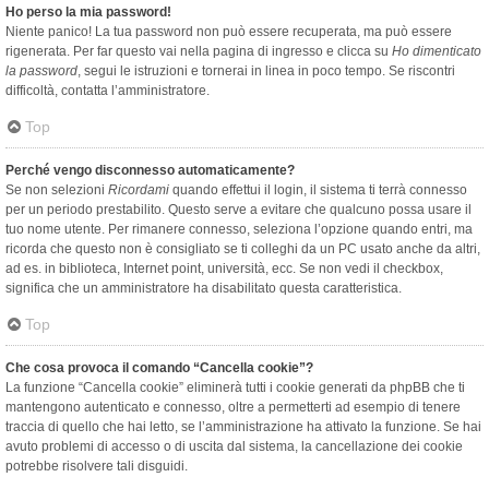
Ho perso la mia password!
Niente panico! La tua password non può essere recuperata, ma può essere
rigenerata. Per far questo vai nella pagina di ingresso e clicca su
Ho dimenticato
la password
, segui le istruzioni e tornerai in linea in poco tempo. Se riscontri
difficoltà, contatta l’amministratore.
Top
Perché vengo disconnesso automaticamente?
Se non selezioni
Ricordami
quando effettui il login, il sistema ti terrà connesso
per un periodo prestabilito. Questo serve a evitare che qualcuno possa usare il
tuo nome utente. Per rimanere connesso, seleziona l’opzione quando entri, ma
ricorda che questo non è consigliato se ti colleghi da un PC usato anche da altri,
ad es. in biblioteca, Internet point, università, ecc. Se non vedi il checkbox,
significa che un amministratore ha disabilitato questa caratteristica.
Top
Che cosa provoca il comando “Cancella cookie”?
La funzione “Cancella cookie” eliminerà tutti i cookie generati da phpBB che ti
mantengono autenticato e connesso, oltre a permetterti ad esempio di tenere
traccia di quello che hai letto, se l’amministrazione ha attivato la funzione. Se hai
avuto problemi di accesso o di uscita dal sistema, la cancellazione dei cookie
potrebbe risolvere tali disguidi.