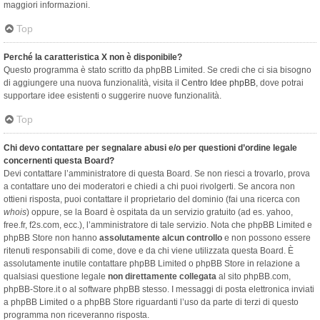
maggiori informazioni.
Top
Perché la caratteristica X non è disponibile?
Questo programma è stato scritto da phpBB Limited. Se credi che ci sia bisogno
di aggiungere una nuova funzionalità, visita il
Centro Idee phpBB
, dove potrai
supportare idee esistenti o suggerire nuove funzionalità.
Top
Chi devo contattare per segnalare abusi e/o per questioni d’ordine legale
concernenti questa Board?
Devi contattare l’amministratore di questa Board. Se non riesci a trovarlo, prova
a contattare uno dei moderatori e chiedi a chi puoi rivolgerti. Se ancora non
ottieni risposta, puoi contattare il proprietario del dominio (fai una ricerca con
whois
) oppure, se la Board è ospitata da un servizio gratuito (ad es. yahoo,
free.fr, f2s.com, ecc.), l’amministratore di tale servizio. Nota che phpBB Limited e
phpBB Store non hanno
assolutamente alcun controllo
e non possono essere
ritenuti responsabili di come, dove e da chi viene utilizzata questa Board. È
assolutamente inutile contattare phpBB Limited o phpBB Store in relazione a
qualsiasi questione legale
non direttamente collegata
al sito phpBB.com,
phpBB-Store.it o al software phpBB stesso. I messaggi di posta elettronica inviati
a phpBB Limited o a phpBB Store riguardanti l’uso da parte di terzi di questo
programma non riceveranno risposta.