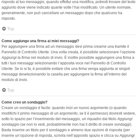
risposto al tuo messaggio, quando effettui una modifica, potresti trovare del testo
aggiunto dove viene indicato quante volte l’hai modificato. Un utente normale,
generalmente, non può cancellare un messaggio dopo che qualcuno ha
risposto.
Top
Come aggiungo una firma ai miei messaggi?
Per aggiungere una firma ad un messaggio devi prima crearne una tramite il
Pannello di Controllo Utente. Una volta creata, è possibile selezionare l’opzione
Aggiungi la firma
nel modulo di invio. È inoltre possibile aggiungere una firma a
tutti i tuoi messaggi selezionando l’apposita voce nel Pannello di Controllo
Utente. Se lo si fa, è possibile evitare che una firma venga aggiunta ai singoli
messaggi deselezionando la casella per aggiungere la firma all’interno del
modulo di invio.
Top
Come creo un sondaggio?
Creare un sondaggio è facile: quando inizi un nuovo argomento (o quando
modifichi il primo messaggio di un argomento, se ti è permesso) dovresti vedere,
sotto lo spazio per l’inserimento del messaggio, un riquadro dal titolo
Aggiungi
sondaggio
(se non lo vedi, probabilmente non hai il diritto di creare sondaggi).
Basta inserire un titolo per il sondaggio e almeno due opzioni di risposta (per
inserire un’opzione di risposta, scrivila nell’apposito spazio e clicca su
Aggiungi