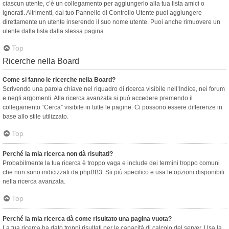
ciascun utente, c’è un collegamento per aggiungerlo alla tua lista amici o
ignorati. Altrimenti, dal tuo Pannello di Controllo Utente puoi aggiungere
direttamente un utente inserendo il suo nome utente. Puoi anche rimuovere un
utente dalla lista dalla stessa pagina.
Top
Ricerche nella Board
Come si fanno le ricerche nella Board?
Scrivendo una parola chiave nel riquadro di ricerca visibile nell’Indice, nei forum
e negli argomenti. Alla ricerca avanzata si può accedere premendo il
collegamento “Cerca” visibile in tutte le pagine. Ci possono essere differenze in
base allo stile utilizzato.
Top
Perché la mia ricerca non dà risultati?
Probabilmente la tua ricerca è troppo vaga e include dei termini troppo comuni
che non sono indicizzati da phpBB3. Sii più specifico e usa le opzioni disponibili
nella ricerca avanzata.
Top
Perché la mia ricerca dà come risultato una pagina vuota?
La tua ricerca ha dato troppi risultati per le capacità di calcolo del server. Usa la