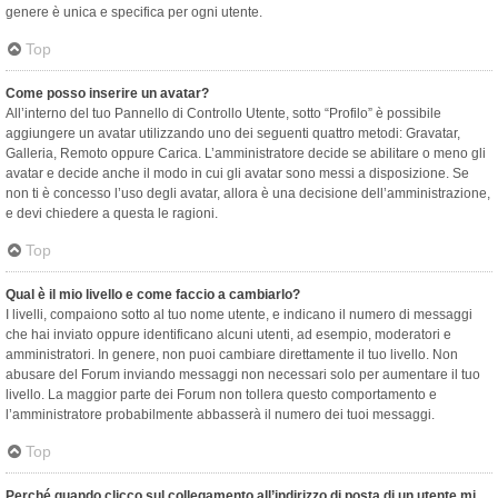
genere è unica e specifica per ogni utente.
Top
Come posso inserire un avatar?
All’interno del tuo Pannello di Controllo Utente, sotto “Profilo” è possibile
aggiungere un avatar utilizzando uno dei seguenti quattro metodi: Gravatar,
Galleria, Remoto oppure Carica. L’amministratore decide se abilitare o meno gli
avatar e decide anche il modo in cui gli avatar sono messi a disposizione. Se
non ti è concesso l’uso degli avatar, allora è una decisione dell’amministrazione,
e devi chiedere a questa le ragioni.
Top
Qual è il mio livello e come faccio a cambiarlo?
I livelli, compaiono sotto al tuo nome utente, e indicano il numero di messaggi
che hai inviato oppure identificano alcuni utenti, ad esempio, moderatori e
amministratori. In genere, non puoi cambiare direttamente il tuo livello. Non
abusare del Forum inviando messaggi non necessari solo per aumentare il tuo
livello. La maggior parte dei Forum non tollera questo comportamento e
l’amministratore probabilmente abbasserà il numero dei tuoi messaggi.
Top
Perché quando clicco sul collegamento all’indirizzo di posta di un utente mi