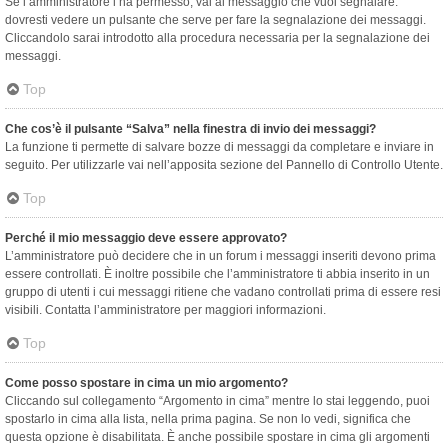
Se l’amministratore l’ha permesso, vai al messaggio che vuoi segnalare:
dovresti vedere un pulsante che serve per fare la segnalazione dei messaggi.
Cliccandolo sarai introdotto alla procedura necessaria per la segnalazione dei
messaggi.
Top
Che cos’è il pulsante “Salva” nella finestra di invio dei messaggi?
La funzione ti permette di salvare bozze di messaggi da completare e inviare in
seguito. Per utilizzarle vai nell’apposita sezione del Pannello di Controllo Utente.
Top
Perché il mio messaggio deve essere approvato?
L’amministratore può decidere che in un forum i messaggi inseriti devono prima
essere controllati. È inoltre possibile che l’amministratore ti abbia inserito in un
gruppo di utenti i cui messaggi ritiene che vadano controllati prima di essere resi
visibili. Contatta l’amministratore per maggiori informazioni.
Top
Come posso spostare in cima un mio argomento?
Cliccando sul collegamento “Argomento in cima” mentre lo stai leggendo, puoi
spostarlo in cima alla lista, nella prima pagina. Se non lo vedi, significa che
questa opzione è disabilitata. È anche possibile spostare in cima gli argomenti