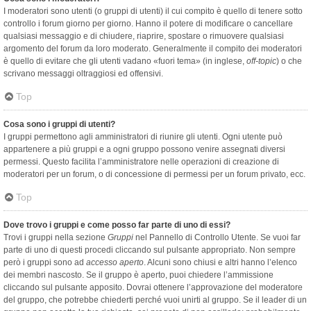
I moderatori sono utenti (o gruppi di utenti) il cui compito è quello di tenere sotto
controllo i forum giorno per giorno. Hanno il potere di modificare o cancellare
qualsiasi messaggio e di chiudere, riaprire, spostare o rimuovere qualsiasi
argomento del forum da loro moderato. Generalmente il compito dei moderatori
è quello di evitare che gli utenti vadano «fuori tema» (in inglese,
off-topic
) o che
scrivano messaggi oltraggiosi ed offensivi.
Top
Cosa sono i gruppi di utenti?
I gruppi permettono agli amministratori di riunire gli utenti. Ogni utente può
appartenere a più gruppi e a ogni gruppo possono venire assegnati diversi
permessi. Questo facilita l’amministratore nelle operazioni di creazione di
moderatori per un forum, o di concessione di permessi per un forum privato, ecc.
Top
Dove trovo i gruppi e come posso far parte di uno di essi?
Trovi i gruppi nella sezione
Gruppi
nel Pannello di Controllo Utente. Se vuoi far
parte di uno di questi procedi cliccando sul pulsante appropriato. Non sempre
però i gruppi sono ad
accesso aperto
. Alcuni sono chiusi e altri hanno l’elenco
dei membri nascosto. Se il gruppo è aperto, puoi chiedere l’ammissione
cliccando sul pulsante apposito. Dovrai ottenere l’approvazione del moderatore
del gruppo, che potrebbe chiederti perché vuoi unirti al gruppo. Se il leader di un