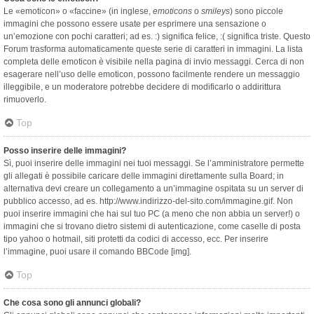
Le «emoticon» o «faccine» (in inglese,
emoticons
o
smileys
) sono piccole
immagini che possono essere usate per esprimere una sensazione o
un’emozione con pochi caratteri; ad es. :) significa felice, :( significa triste. Questo
Forum trasforma automaticamente queste serie di caratteri in immagini. La lista
completa delle emoticon è visibile nella pagina di invio messaggi. Cerca di non
esagerare nell’uso delle emoticon, possono facilmente rendere un messaggio
illeggibile, e un moderatore potrebbe decidere di modificarlo o addirittura
rimuoverlo.
Top
Posso inserire delle immagini?
Sì, puoi inserire delle immagini nei tuoi messaggi. Se l’amministratore permette
gli allegati è possibile caricare delle immagini direttamente sulla Board; in
alternativa devi creare un collegamento a un’immagine ospitata su un server di
pubblico accesso, ad es. http://www.indirizzo-del-sito.com/immagine.gif. Non
puoi inserire immagini che hai sul tuo PC (a meno che non abbia un server!) o
immagini che si trovano dietro sistemi di autenticazione, come caselle di posta
tipo yahoo o hotmail, siti protetti da codici di accesso, ecc. Per inserire
l’immagine, puoi usare il comando BBCode [img].
Top
Che cosa sono gli annunci globali?