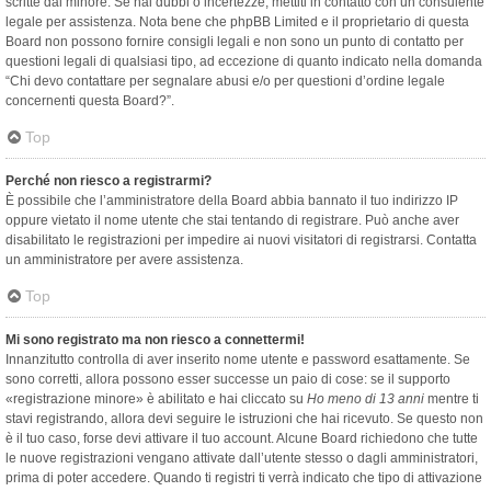
scritte dal minore. Se hai dubbi o incertezze, mettiti in contatto con un consulente
legale per assistenza. Nota bene che phpBB Limited e il proprietario di questa
Board non possono fornire consigli legali e non sono un punto di contatto per
questioni legali di qualsiasi tipo, ad eccezione di quanto indicato nella domanda
“Chi devo contattare per segnalare abusi e/o per questioni d’ordine legale
concernenti questa Board?”.
Top
Perché non riesco a registrarmi?
È possibile che l’amministratore della Board abbia bannato il tuo indirizzo IP
oppure vietato il nome utente che stai tentando di registrare. Può anche aver
disabilitato le registrazioni per impedire ai nuovi visitatori di registrarsi. Contatta
un amministratore per avere assistenza.
Top
Mi sono registrato ma non riesco a connettermi!
Innanzitutto controlla di aver inserito nome utente e password esattamente. Se
sono corretti, allora possono esser successe un paio di cose: se il supporto
«registrazione minore» è abilitato e hai cliccato su
Ho meno di 13 anni
mentre ti
stavi registrando, allora devi seguire le istruzioni che hai ricevuto. Se questo non
è il tuo caso, forse devi attivare il tuo account. Alcune Board richiedono che tutte
le nuove registrazioni vengano attivate dall’utente stesso o dagli amministratori,
prima di poter accedere. Quando ti registri ti verrà indicato che tipo di attivazione