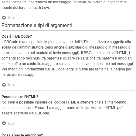
semplicemente inserendovi un messaggio. Tuttavia, sii sicuro di rispettare le
regole del forum in cui ti trovi.
Top
Formattazione e tipi di argomenti
Cos’è il BBCode?
Il BBCode è una speciale implementazione dell’HTML; l’utilizzo è soggetto alla
scelta dell’amministratore (puoi anche disabilitarlo di messaggio in messaggio
tramite l’opzione nel modulo di invio messaggi). Il BBCode è simile all’HTML, i
comandi sono racchiusi tra parentesi quadre [ e ] anziché tra parentesi angolari
< e > e offre un controllo maggiore su cosa e come viene mostrato nei messaggi.
Per maggiori informazioni sul BBCode leggi la guida presente nella pagina per
l’invio dei messaggi.
Top
Posso usare l’HTML?
No. Non è possibile inserire del codice HTML e ottenere che sia interpretato
come tale in questo Forum. La maggior parte delle funzioni dell’HTML può
essere sostituita dal BBCode.
Top
Cosa sono le emoticon?