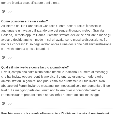
genere è unica e specifica per ogni utente.
Top
Come posso inserire un avatar?
All’interno del tuo Pannello di Controllo Utente, sotto “Profilo” è possibile
aggiungere un avatar utilizzando uno dei seguenti quattro metodi: Gravatar,
Galleria, Remoto oppure Carica. L’amministratore decide se abilitare o meno gli
avatar e decide anche il modo in cui gli avatar sono messi a disposizione. Se
non ti è concesso l’uso degli avatar, allora è una decisione dell’amministrazione,
e devi chiedere a questa le ragioni.
Top
Qual è il mio livello e come faccio a cambiarlo?
I livelli, compaiono sotto al tuo nome utente, e indicano il numero di messaggi
che hai inviato oppure identificano alcuni utenti, ad esempio, moderatori e
amministratori. In genere, non puoi cambiare direttamente il tuo livello. Non
abusare del Forum inviando messaggi non necessari solo per aumentare il tuo
livello. La maggior parte dei Forum non tollera questo comportamento e
l’amministratore probabilmente abbasserà il numero dei tuoi messaggi.
Top
Perché quando clicco sul collegamento all’indirizzo di posta di un utente mi