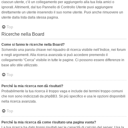
ciascun utente, c’è un collegamento per aggiungerlo alla tua lista amici o
ignorati. Altrimenti, dal tuo Pannello di Controllo Utente puoi aggiungere
direttamente un utente inserendo il suo nome utente. Puoi anche rimuovere un
utente dalla lista dalla stessa pagina.
Top
Ricerche nella Board
Come si fanno le ricerche nella Board?
Scrivendo una parola chiave nel riquadro di ricerca visibile nell’Indice, nei forum
e negli argomenti. Alla ricerca avanzata si può accedere premendo il
collegamento “Cerca” visibile in tutte le pagine. Ci possono essere differenze in
base allo stile utilizzato.
Top
Perché la mia ricerca non dà risultati?
Probabilmente la tua ricerca è troppo vaga e include dei termini troppo comuni
che non sono indicizzati da phpBB3. Sii più specifico e usa le opzioni disponibili
nella ricerca avanzata.
Top
Perché la mia ricerca dà come risultato una pagina vuota?
La tua ricerca ha dato troppi risultati per le capacità di calcolo del server. Usa la