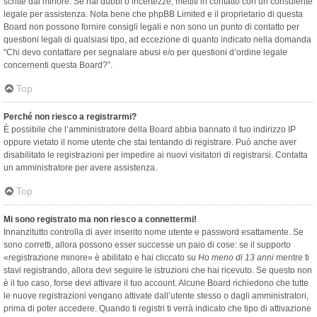
scritte dal minore. Se hai dubbi o incertezze, mettiti in contatto con un consulente
legale per assistenza. Nota bene che phpBB Limited e il proprietario di questa
Board non possono fornire consigli legali e non sono un punto di contatto per
questioni legali di qualsiasi tipo, ad eccezione di quanto indicato nella domanda
“Chi devo contattare per segnalare abusi e/o per questioni d’ordine legale
concernenti questa Board?”.
Top
Perché non riesco a registrarmi?
È possibile che l’amministratore della Board abbia bannato il tuo indirizzo IP
oppure vietato il nome utente che stai tentando di registrare. Può anche aver
disabilitato le registrazioni per impedire ai nuovi visitatori di registrarsi. Contatta
un amministratore per avere assistenza.
Top
Mi sono registrato ma non riesco a connettermi!
Innanzitutto controlla di aver inserito nome utente e password esattamente. Se
sono corretti, allora possono esser successe un paio di cose: se il supporto
«registrazione minore» è abilitato e hai cliccato su
Ho meno di 13 anni
mentre ti
stavi registrando, allora devi seguire le istruzioni che hai ricevuto. Se questo non
è il tuo caso, forse devi attivare il tuo account. Alcune Board richiedono che tutte
le nuove registrazioni vengano attivate dall’utente stesso o dagli amministratori,
prima di poter accedere. Quando ti registri ti verrà indicato che tipo di attivazione