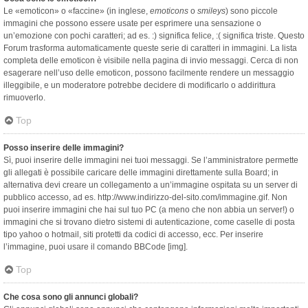
Le «emoticon» o «faccine» (in inglese,
emoticons
o
smileys
) sono piccole
immagini che possono essere usate per esprimere una sensazione o
un’emozione con pochi caratteri; ad es. :) significa felice, :( significa triste. Questo
Forum trasforma automaticamente queste serie di caratteri in immagini. La lista
completa delle emoticon è visibile nella pagina di invio messaggi. Cerca di non
esagerare nell’uso delle emoticon, possono facilmente rendere un messaggio
illeggibile, e un moderatore potrebbe decidere di modificarlo o addirittura
rimuoverlo.
Top
Posso inserire delle immagini?
Sì, puoi inserire delle immagini nei tuoi messaggi. Se l’amministratore permette
gli allegati è possibile caricare delle immagini direttamente sulla Board; in
alternativa devi creare un collegamento a un’immagine ospitata su un server di
pubblico accesso, ad es. http://www.indirizzo-del-sito.com/immagine.gif. Non
puoi inserire immagini che hai sul tuo PC (a meno che non abbia un server!) o
immagini che si trovano dietro sistemi di autenticazione, come caselle di posta
tipo yahoo o hotmail, siti protetti da codici di accesso, ecc. Per inserire
l’immagine, puoi usare il comando BBCode [img].
Top
Che cosa sono gli annunci globali?