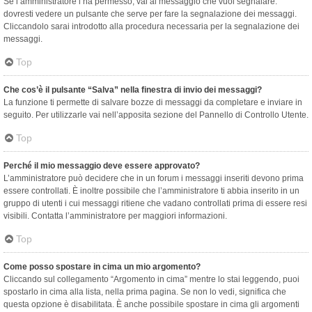
Se l’amministratore l’ha permesso, vai al messaggio che vuoi segnalare:
dovresti vedere un pulsante che serve per fare la segnalazione dei messaggi.
Cliccandolo sarai introdotto alla procedura necessaria per la segnalazione dei
messaggi.
Top
Che cos’è il pulsante “Salva” nella finestra di invio dei messaggi?
La funzione ti permette di salvare bozze di messaggi da completare e inviare in
seguito. Per utilizzarle vai nell’apposita sezione del Pannello di Controllo Utente.
Top
Perché il mio messaggio deve essere approvato?
L’amministratore può decidere che in un forum i messaggi inseriti devono prima
essere controllati. È inoltre possibile che l’amministratore ti abbia inserito in un
gruppo di utenti i cui messaggi ritiene che vadano controllati prima di essere resi
visibili. Contatta l’amministratore per maggiori informazioni.
Top
Come posso spostare in cima un mio argomento?
Cliccando sul collegamento “Argomento in cima” mentre lo stai leggendo, puoi
spostarlo in cima alla lista, nella prima pagina. Se non lo vedi, significa che
questa opzione è disabilitata. È anche possibile spostare in cima gli argomenti