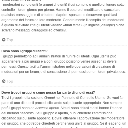
I moderatori sono utenti (o gruppi di utenti) il cui compito è quello di tenere sotto
controllo i forum giorno per giorno. Hanno il potere di modificare o cancellare
qualsiasi messaggio e di chiudere, riaprire, spostare o rimuovere qualsiasi
argomento del forum da loro moderato. Generalmente il compito dei moderatori
è quello di evitare che gli utenti vadano «fuori tema» (in inglese,
off-topic
) o che
scrivano messaggi oltraggiosi ed offensivi.
Top
Cosa sono i gruppi di utenti?
I gruppi permettono agli amministratori di riunire gli utenti. Ogni utente può
appartenere a più gruppi e a ogni gruppo possono venire assegnati diversi
permessi. Questo facilita l’amministratore nelle operazioni di creazione di
moderatori per un forum, o di concessione di permessi per un forum privato, ecc.
Top
Dove trovo i gruppi e come posso far parte di uno di essi?
Trovi i gruppi nella sezione
Gruppi
nel Pannello di Controllo Utente. Se vuoi far
parte di uno di questi procedi cliccando sul pulsante appropriato. Non sempre
però i gruppi sono ad
accesso aperto
. Alcuni sono chiusi e altri hanno l’elenco
dei membri nascosto. Se il gruppo è aperto, puoi chiedere l’ammissione
cliccando sul pulsante apposito. Dovrai ottenere l’approvazione del moderatore
del gruppo, che potrebbe chiederti perché vuoi unirti al gruppo. Se il leader di un