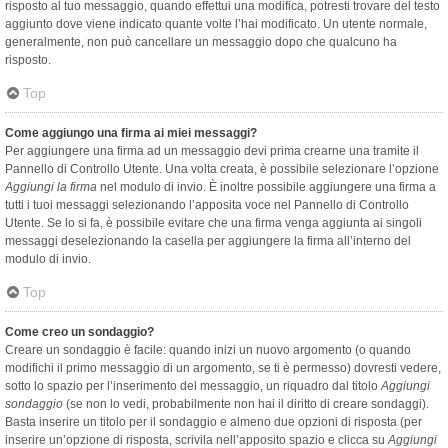
risposto al tuo messaggio, quando effettui una modifica, potresti trovare del testo
aggiunto dove viene indicato quante volte l’hai modificato. Un utente normale,
generalmente, non può cancellare un messaggio dopo che qualcuno ha
risposto.
Top
Come aggiungo una firma ai miei messaggi?
Per aggiungere una firma ad un messaggio devi prima crearne una tramite il
Pannello di Controllo Utente. Una volta creata, è possibile selezionare l’opzione
Aggiungi la firma
nel modulo di invio. È inoltre possibile aggiungere una firma a
tutti i tuoi messaggi selezionando l’apposita voce nel Pannello di Controllo
Utente. Se lo si fa, è possibile evitare che una firma venga aggiunta ai singoli
messaggi deselezionando la casella per aggiungere la firma all’interno del
modulo di invio.
Top
Come creo un sondaggio?
Creare un sondaggio è facile: quando inizi un nuovo argomento (o quando
modifichi il primo messaggio di un argomento, se ti è permesso) dovresti vedere,
sotto lo spazio per l’inserimento del messaggio, un riquadro dal titolo
Aggiungi
sondaggio
(se non lo vedi, probabilmente non hai il diritto di creare sondaggi).
Basta inserire un titolo per il sondaggio e almeno due opzioni di risposta (per
inserire un’opzione di risposta, scrivila nell’apposito spazio e clicca su
Aggiungi