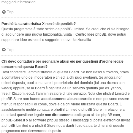
maggiori informazioni.
Top
Perché la caratteristica X non è disponibile?
Questo programma è stato scritto da phpBB Limited. Se credi che ci sia bisogno
di aggiungere una nuova funzionalità, visita il
Centro Idee phpBB
, dove potrai
supportare idee esistenti o suggerire nuove funzionalità.
Top
Chi devo contattare per segnalare abusi e/o per questioni d’ordine legale
concernenti questa Board?
Devi contattare l’amministratore di questa Board. Se non riesci a trovarlo, prova
a contattare uno dei moderatori e chiedi a chi puoi rivolgerti. Se ancora non
ottieni risposta, puoi contattare il proprietario del dominio (fai una ricerca con
whois
) oppure, se la Board è ospitata da un servizio gratuito (ad es. yahoo,
free.fr, f2s.com, ecc.), l’amministratore di tale servizio. Nota che phpBB Limited e
phpBB Store non hanno
assolutamente alcun controllo
e non possono essere
ritenuti responsabili di come, dove e da chi viene utilizzata questa Board. È
assolutamente inutile contattare phpBB Limited o phpBB Store in relazione a
qualsiasi questione legale
non direttamente collegata
al sito phpBB.com,
phpBB-Store.it o al software phpBB stesso. I messaggi di posta elettronica inviati
a phpBB Limited o a phpBB Store riguardanti l’uso da parte di terzi di questo
programma non riceveranno risposta.