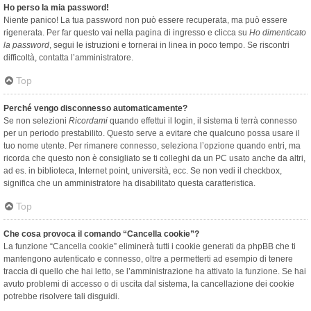
Ho perso la mia password!
Niente panico! La tua password non può essere recuperata, ma può essere
rigenerata. Per far questo vai nella pagina di ingresso e clicca su
Ho dimenticato
la password
, segui le istruzioni e tornerai in linea in poco tempo. Se riscontri
difficoltà, contatta l’amministratore.
Top
Perché vengo disconnesso automaticamente?
Se non selezioni
Ricordami
quando effettui il login, il sistema ti terrà connesso
per un periodo prestabilito. Questo serve a evitare che qualcuno possa usare il
tuo nome utente. Per rimanere connesso, seleziona l’opzione quando entri, ma
ricorda che questo non è consigliato se ti colleghi da un PC usato anche da altri,
ad es. in biblioteca, Internet point, università, ecc. Se non vedi il checkbox,
significa che un amministratore ha disabilitato questa caratteristica.
Top
Che cosa provoca il comando “Cancella cookie”?
La funzione “Cancella cookie” eliminerà tutti i cookie generati da phpBB che ti
mantengono autenticato e connesso, oltre a permetterti ad esempio di tenere
traccia di quello che hai letto, se l’amministrazione ha attivato la funzione. Se hai
avuto problemi di accesso o di uscita dal sistema, la cancellazione dei cookie
potrebbe risolvere tali disguidi.