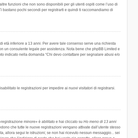
re funzioni che non sono disponibili per gli utenti ospiti come l’uso di
 Ti bastano pochi secondi per registrarti e quindi ti raccomandiamo di
di età inferiore a 13 anni. Per avere tale consenso serve una richiesta
tto con un consulente legale per assistenza. Nota bene che phpBB Limited e
uanto indicato nella domanda “Chi devo contattare per segnalare abusi e/o
ilitato le registrazioni per impedire ai nuovi visitatori di registrarsi.
registrazione minore» è abilitato e hai cliccato su
Ho meno di 13 anni
hiedono che tutte le nuove registrazioni vengano attivate dall’utente stesso
sta, allora segui le istruzioni; se non hai ricevuto nessun messaggio... sei