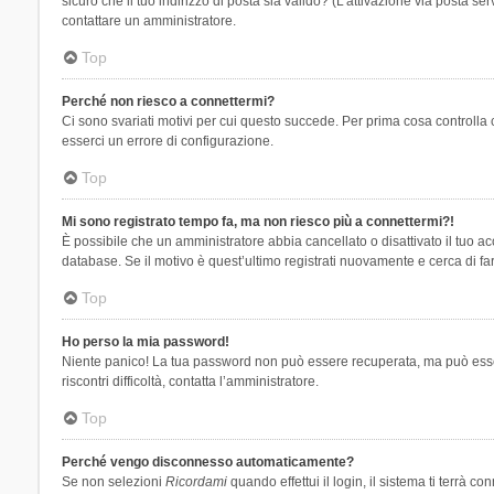
sicuro che il tuo indirizzo di posta sia valido? (L’attivazione via posta se
contattare un amministratore.
Top
Perché non riesco a connettermi?
Ci sono svariati motivi per cui questo succede. Per prima cosa controlla 
esserci un errore di configurazione.
Top
Mi sono registrato tempo fa, ma non riesco più a connettermi?!
È possibile che un amministratore abbia cancellato o disattivato il tuo 
database. Se il motivo è quest’ultimo registrati nuovamente e cerca di fa
Top
Ho perso la mia password!
Niente panico! La tua password non può essere recuperata, ma può essere
riscontri difficoltà, contatta l’amministratore.
Top
Perché vengo disconnesso automaticamente?
Se non selezioni
Ricordami
quando effettui il login, il sistema ti terrà