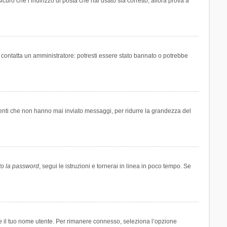
icuro che l’indirizzo di posta che hai usato sia corretto, allora prova a
i contatta un amministratore: potresti essere stato bannato o potrebbe
tenti che non hanno mai inviato messaggi, per ridurre la grandezza del
to la password
, segui le istruzioni e tornerai in linea in poco tempo. Se
are il tuo nome utente. Per rimanere connesso, seleziona l’opzione