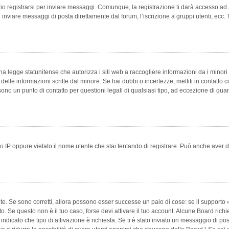
 registrarsi per inviare messaggi. Comunque, la registrazione ti darà accesso ad alt
 inviare messaggi di posta direttamente dal forum, l’iscrizione a gruppi utenti, ecc.
 legge statunitense che autorizza i siti web a raccogliere informazioni da i minori 
e delle informazioni scritte dal minore. Se hai dubbi o incertezze, mettiti in conta
 sono un punto di contatto per questioni legali di qualsiasi tipo, ad eccezione di q
 IP oppure vietato il nome utente che stai tentando di registrare. Può anche aver disab
e. Se sono corretti, allora possono esser successe un paio di cose: se il supporto «
vuto. Se questo non è il tuo caso, forse devi attivare il tuo account. Alcune Board ric
 indicato che tipo di attivazione è richiesta. Se ti è stato inviato un messaggio di po