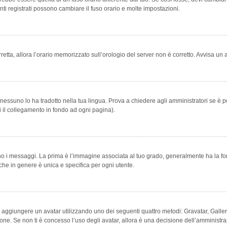
ti registrati possono cambiare il fuso orario e molte impostazioni.
orretta, allora l’orario memorizzato sull’orologio del server non è corretto. Avvisa u
essuno lo ha tradotto nella tua lingua. Prova a chiedere agli amministratori se è po
vi il collegamento in fondo ad ogni pagina).
messaggi. La prima è l’immagine associata al tuo grado, generalmente ha la forma di
che in genere è unica e specifica per ogni utente.
bile aggiungere un avatar utilizzando uno dei seguenti quattro metodi: Gravatar, Gal
ione. Se non ti è concesso l’uso degli avatar, allora è una decisione dell’amministra