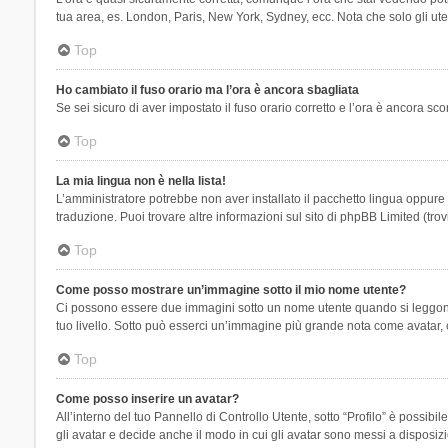
tua area, es. London, Paris, New York, Sydney, ecc. Nota che solo gli uten
Top
Ho cambiato il fuso orario ma l’ora è ancora sbagliata
Se sei sicuro di aver impostato il fuso orario corretto e l’ora è ancora sc
Top
La mia lingua non è nella lista!
L’amministratore potrebbe non aver installato il pacchetto lingua oppure n
traduzione. Puoi trovare altre informazioni sul sito di phpBB Limited (tro
Top
Come posso mostrare un’immagine sotto il mio nome utente?
Ci possono essere due immagini sotto un nome utente quando si leggono i 
tuo livello. Sotto può esserci un’immagine più grande nota come avatar, 
Top
Come posso inserire un avatar?
All’interno del tuo Pannello di Controllo Utente, sotto “Profilo” è possi
gli avatar e decide anche il modo in cui gli avatar sono messi a disposiz