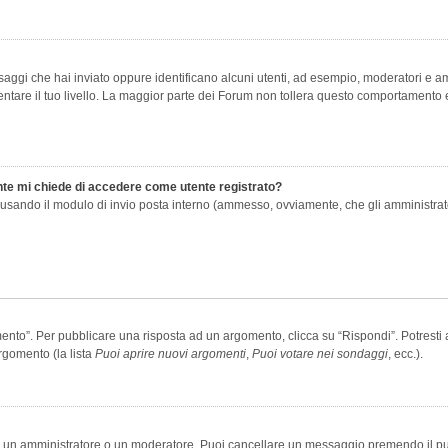
saggi che hai inviato oppure identificano alcuni utenti, ad esempio, moderatori e amm
re il tuo livello. La maggior parte dei Forum non tollera questo comportamento e
ente mi chiede di accedere come utente registrato?
nti usando il modulo di invio posta interno (ammesso, ovviamente, che gli amministra
o”. Per pubblicare una risposta ad un argomento, clicca su “Rispondi”. Potresti av
rgomento (la lista
Puoi aprire nuovi argomenti
,
Puoi votare nei sondaggi
, ecc.).
ia un amministratore o un moderatore. Puoi cancellare un messaggio premendo il p