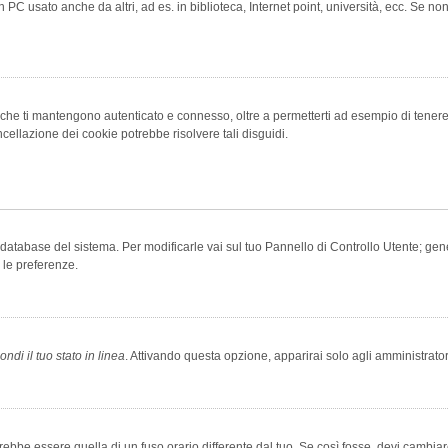
 PC usato anche da altri, ad es. in biblioteca, Internet point, università, ecc. Se no
che ti mantengono autenticato e connesso, oltre a permetterti ad esempio di tenere tr
cellazione dei cookie potrebbe risolvere tali disguidi.
el database del sistema. Per modificarle vai sul tuo Pannello di Controllo Utente; 
 le preferenze.
ndi il tuo stato in linea
. Attivando questa opzione, apparirai solo agli amministrator
be essere quella di un fuso orario differente dal tuo. Se così fosse, devi cambiare l