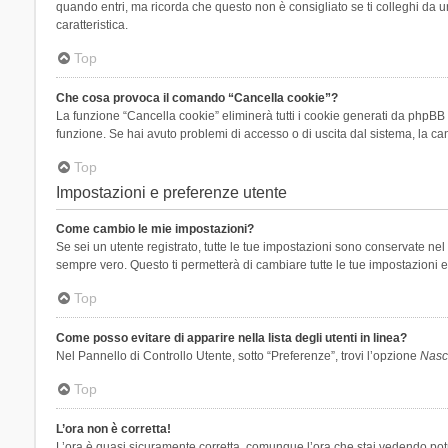
quando entri, ma ricorda che questo non è consigliato se ti colleghi da un
caratteristica.
Top
Che cosa provoca il comando “Cancella cookie”?
La funzione “Cancella cookie” eliminerà tutti i cookie generati da phpBB 
funzione. Se hai avuto problemi di accesso o di uscita dal sistema, la can
Top
Impostazioni e preferenze utente
Come cambio le mie impostazioni?
Se sei un utente registrato, tutte le tue impostazioni sono conservate n
sempre vero. Questo ti permetterà di cambiare tutte le tue impostazioni e
Top
Come posso evitare di apparire nella lista degli utenti in linea?
Nel Pannello di Controllo Utente, sotto “Preferenze”, trovi l’opzione
Nasco
Top
L’ora non è corretta!
L’ora è quasi sicuramente corretta, comunque l’ora che stai vedendo potreb