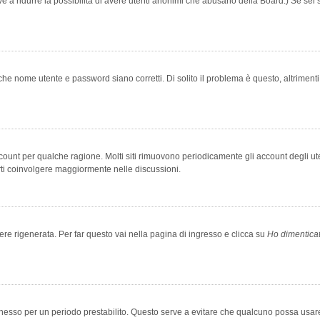
rve a ridurre la possibilità di avere utenti anonimi che abusano della Board.) Se sei s
che nome utente e password siano corretti. Di solito il problema è questo, altriment
account per qualche ragione. Molti siti rimuovono periodicamente gli account degli u
rti coinvolgere maggiormente nelle discussioni.
 rigenerata. Per far questo vai nella pagina di ingresso e clicca su
Ho dimentica
 connesso per un periodo prestabilito. Questo serve a evitare che qualcuno possa us