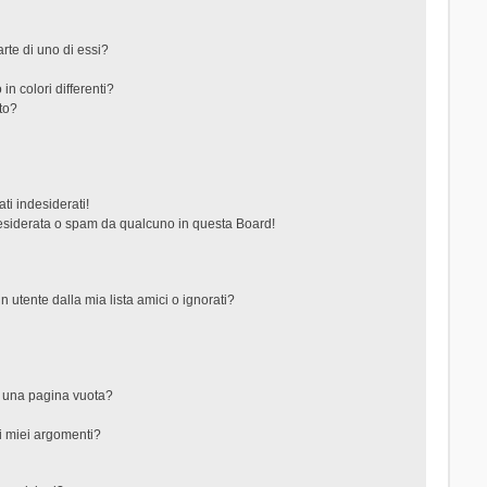
rte di uno di essi?
in colori differenti?
to?
ti indesiderati!
esiderata o spam da qualcuno in questa Board!
tente dalla mia lista amici o ignorati?
?
o una pagina vuota?
i miei argomenti?