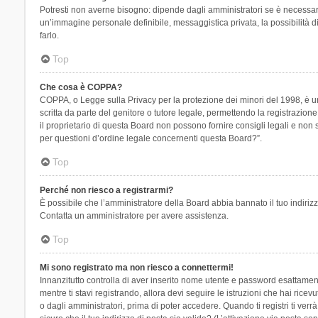
Potresti non averne bisogno: dipende dagli amministratori se è necessario
un’immagine personale definibile, messaggistica privata, la possibilità di
farlo.
Top
Che cosa è COPPA?
COPPA, o Legge sulla Privacy per la protezione dei minori del 1998, è una
scritta da parte del genitore o tutore legale, permettendo la registrazion
il proprietario di questa Board non possono fornire consigli legali e non
per questioni d’ordine legale concernenti questa Board?”.
Top
Perché non riesco a registrarmi?
È possibile che l’amministratore della Board abbia bannato il tuo indirizzo
Contatta un amministratore per avere assistenza.
Top
Mi sono registrato ma non riesco a connettermi!
Innanzitutto controlla di aver inserito nome utente e password esattament
mentre ti stavi registrando, allora devi seguire le istruzioni che hai rice
o dagli amministratori, prima di poter accedere. Quando ti registri ti verrà