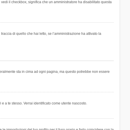
n vedi il checkbox, significa che un amministratore ha disabilitato questa
accia di quello che hai letto, se l’amministrazione ha attivato la
generalmente sta in cima ad ogni pagina, ma questo potrebbe non essere
i e a te stesso. Verrai identificato come utente nascosto.
e impostazioni del tuo profilo per il fuso orario e farlo coincidere con la