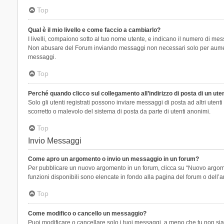
Top
Qual è il mio livello e come faccio a cambiarlo?
I livelli, compaiono sotto al tuo nome utente, e indicano il numero di mes
Non abusare del Forum inviando messaggi non necessari solo per aumenta
messaggi.
Top
Perché quando clicco sul collegamento all’indirizzo di posta di un ut
Solo gli utenti registrati possono inviare messaggi di posta ad altri ute
scorretto o malevolo del sistema di posta da parte di utenti anonimi.
Top
Invio Messaggi
Come apro un argomento o invio un messaggio in un forum?
Per pubblicare un nuovo argomento in un forum, clicca su “Nuovo argoment
funzioni disponibili sono elencate in fondo alla pagina del forum o dell’a
Top
Come modifico o cancello un messaggio?
Puoi modificare o cancellare solo i tuoi messaggi, a meno che tu non s