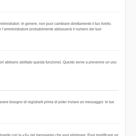
inistratori. In genere, non puoi cambiare direttamente il tuo livello.
 l’amministratore probabilmente abbasserà il numero dei tuoi
tori abbiano abilitato questa funzione). Questo serve a prevenire un uso
ere bisogno di registrarti prima di poter inviare un messaggio: le tue
ulsante con la «X» nel messaggio che vuoi eliminare. Puoi modificare un