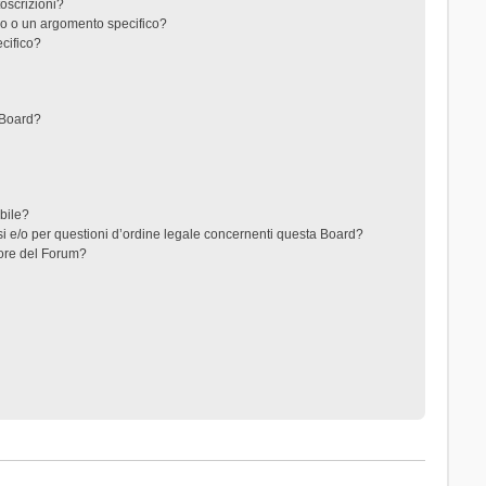
toscrizioni?
o o un argomento specifico?
cifico?
 Board?
ibile?
i e/o per questioni d’ordine legale concernenti questa Board?
ore del Forum?