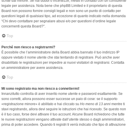
scritte dal minore. Se hai dubbi o incertezze, mettiti in contatto con un consulente
legale per assistenza. Nota bene che phpBB Limited e il proprietario di questa
Board non possono fornire consigli legali e non sono un punto di contatto per
questioni legali di qualsiasi tipo, ad eccezione di quanto indicato nella domanda
“Chi devo contattare per segnalare abusi e/o per questioni d’ordine legale
concernenti questa Board?”.
Top
Perché non riesco a registrarmi?
È possibile che l’amministratore della Board abbia bannato il tuo indirizzo IP
oppure vietato il nome utente che stai tentando di registrare. Può anche aver
disabilitato le registrazioni per impedire ai nuovi visitatori di registrarsi. Contatta
un amministratore per avere assistenza.
Top
Mi sono registrato ma non riesco a connettermi!
Innanzitutto controlla di aver inserito nome utente e password esattamente. Se
sono corretti, allora possono esser successe un paio di cose: se il supporto
«registrazione minore» è abilitato e hai cliccato su
Ho meno di 13 anni
mentre ti
stavi registrando, allora devi seguire le istruzioni che hai ricevuto. Se questo non
è il tuo caso, forse devi attivare il tuo account. Alcune Board richiedono che tutte
le nuove registrazioni vengano attivate dall’utente stesso o dagli amministratori,
prima di poter accedere. Quando ti registri ti verrà indicato che tipo di attivazione