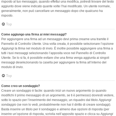
risposto al tuo messaggio, quando effettui una modifica, potresti trovare del testo
aggiunto dove viene indicato quante volte l’hai modificato. Un utente normale,
generalmente, non può cancellare un messaggio dopo che qualcuno ha
risposto.
Top
Come aggiungo una firma ai miei messaggi?
Per aggiungere una firma ad un messaggio devi prima crearne una tramite il
Pannello di Controllo Utente. Una volta creata, è possibile selezionare l’opzione
Aggiungi la firma
nel modulo di invio. È inoltre possibile aggiungere una firma a
tutti i tuoi messaggi selezionando l’apposita voce nel Pannello di Controllo
Utente. Se lo si fa, è possibile evitare che una firma venga aggiunta ai singoli
messaggi deselezionando la casella per aggiungere la firma all’interno del
modulo di invio.
Top
Come creo un sondaggio?
Creare un sondaggio è facile: quando inizi un nuovo argomento (o quando
modifichi il primo messaggio di un argomento, se ti è permesso) dovresti vedere,
sotto lo spazio per l’inserimento del messaggio, un riquadro dal titolo
Aggiungi
sondaggio
(se non lo vedi, probabilmente non hai il diritto di creare sondaggi).
Basta inserire un titolo per il sondaggio e almeno due opzioni di risposta (per
inserire un’opzione di risposta, scrivila nell’apposito spazio e clicca su
Aggiungi