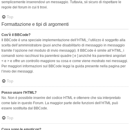
semplicemente inserendovi un messaggio. Tuttavia, sii sicuro di rispettare le
regole del forum in cui ti trovi.
Top
Formattazione e tipi di argomenti
Cos’è il BBCode?
Il BBCode è una speciale implementazione dell’HTML; l’utilizzo è soggetto alla
scelta dell’amministratore (puoi anche disabilitarlo di messaggio in messaggio
tramite l’opzione nel modulo di invio messaggi). Il BBCode è simile all’HTML, i
comandi sono racchiusi tra parentesi quadre [ e ] anziché tra parentesi angolari
< e > e offre un controllo maggiore su cosa e come viene mostrato nei messaggi.
Per maggiori informazioni sul BBCode leggi la guida presente nella pagina per
l’invio dei messaggi.
Top
Posso usare l’HTML?
No. Non è possibile inserire del codice HTML e ottenere che sia interpretato
come tale in questo Forum. La maggior parte delle funzioni dell’HTML può
essere sostituita dal BBCode.
Top
Cosa sono le emoticon?