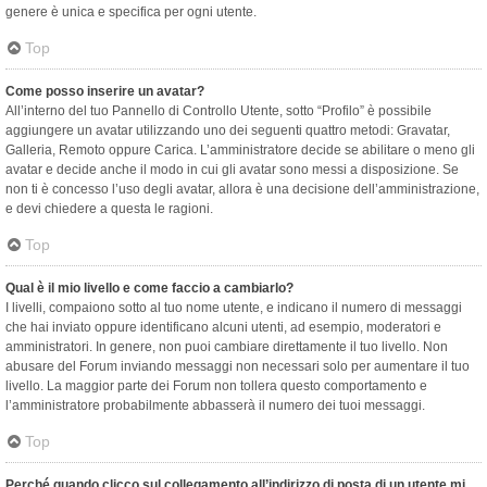
genere è unica e specifica per ogni utente.
Top
Come posso inserire un avatar?
All’interno del tuo Pannello di Controllo Utente, sotto “Profilo” è possibile
aggiungere un avatar utilizzando uno dei seguenti quattro metodi: Gravatar,
Galleria, Remoto oppure Carica. L’amministratore decide se abilitare o meno gli
avatar e decide anche il modo in cui gli avatar sono messi a disposizione. Se
non ti è concesso l’uso degli avatar, allora è una decisione dell’amministrazione,
e devi chiedere a questa le ragioni.
Top
Qual è il mio livello e come faccio a cambiarlo?
I livelli, compaiono sotto al tuo nome utente, e indicano il numero di messaggi
che hai inviato oppure identificano alcuni utenti, ad esempio, moderatori e
amministratori. In genere, non puoi cambiare direttamente il tuo livello. Non
abusare del Forum inviando messaggi non necessari solo per aumentare il tuo
livello. La maggior parte dei Forum non tollera questo comportamento e
l’amministratore probabilmente abbasserà il numero dei tuoi messaggi.
Top
Perché quando clicco sul collegamento all’indirizzo di posta di un utente mi