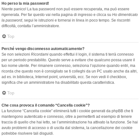
Ho perso la mia password!
Niente panico! La tua password non può essere recuperata, ma può essere
rigenerata. Per far questo vai nella pagina di ingresso e clicca su
Ho dimenticato
la password
, segui le istruzioni e tornerai in linea in poco tempo. Se riscontri
difficoltà, contatta l’amministratore.
Top
Perché vengo disconnesso automaticamente?
Se non selezioni
Ricordami
quando effettui il login, il sistema ti terrà connesso
per un periodo prestabilito. Questo serve a evitare che qualcuno possa usare il
tuo nome utente. Per rimanere connesso, seleziona l’opzione quando entri, ma
ricorda che questo non è consigliato se ti colleghi da un PC usato anche da altri,
ad es. in biblioteca, Internet point, università, ecc. Se non vedi il checkbox,
significa che un amministratore ha disabilitato questa caratteristica.
Top
Che cosa provoca il comando “Cancella cookie”?
La funzione “Cancella cookie” eliminerà tutti i cookie generati da phpBB che ti
mantengono autenticato e connesso, oltre a permetterti ad esempio di tenere
traccia di quello che hai letto, se l’amministrazione ha attivato la funzione. Se hai
avuto problemi di accesso o di uscita dal sistema, la cancellazione dei cookie
potrebbe risolvere tali disguidi.