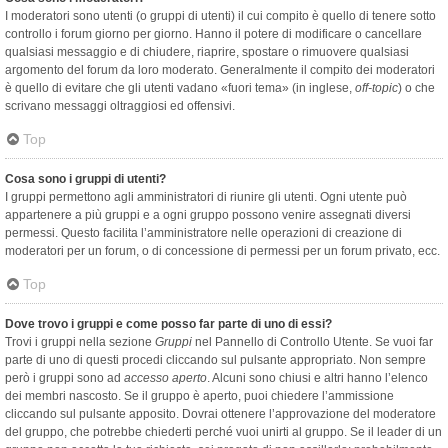
I moderatori sono utenti (o gruppi di utenti) il cui compito è quello di tenere sotto
controllo i forum giorno per giorno. Hanno il potere di modificare o cancellare
qualsiasi messaggio e di chiudere, riaprire, spostare o rimuovere qualsiasi
argomento del forum da loro moderato. Generalmente il compito dei moderatori
è quello di evitare che gli utenti vadano «fuori tema» (in inglese,
off-topic
) o che
scrivano messaggi oltraggiosi ed offensivi.
Top
Cosa sono i gruppi di utenti?
I gruppi permettono agli amministratori di riunire gli utenti. Ogni utente può
appartenere a più gruppi e a ogni gruppo possono venire assegnati diversi
permessi. Questo facilita l’amministratore nelle operazioni di creazione di
moderatori per un forum, o di concessione di permessi per un forum privato, ecc.
Top
Dove trovo i gruppi e come posso far parte di uno di essi?
Trovi i gruppi nella sezione
Gruppi
nel Pannello di Controllo Utente. Se vuoi far
parte di uno di questi procedi cliccando sul pulsante appropriato. Non sempre
però i gruppi sono ad
accesso aperto
. Alcuni sono chiusi e altri hanno l’elenco
dei membri nascosto. Se il gruppo è aperto, puoi chiedere l’ammissione
cliccando sul pulsante apposito. Dovrai ottenere l’approvazione del moderatore
del gruppo, che potrebbe chiederti perché vuoi unirti al gruppo. Se il leader di un