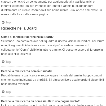
ciascun utente, c’è un collegamento per aggiungerlo alla tua lista amici o
ignorati. Altrimenti, dal tuo Pannello di Controllo Utente puoi aggiungere
direttamente un utente inserendo il suo nome utente. Puoi anche rimuovere un
utente dalla lista dalla stessa pagina.
Top
Ricerche nella Board
Come si fanno le ricerche nella Board?
Scrivendo una parola chiave nel riquadro di ricerca visibile nell’Indice, nei forum
e negli argomenti. Alla ricerca avanzata si può accedere premendo il
collegamento “Cerca” visibile in tutte le pagine. Ci possono essere differenze in
base allo stile utilizzato.
Top
Perché la mia ricerca non dà risultati?
Probabilmente la tua ricerca è troppo vaga e include dei termini troppo comuni
che non sono indicizzati da phpBB3. Sii più specifico e usa le opzioni disponibili
nella ricerca avanzata.
Top
Perché la mia ricerca dà come risultato una pagina vuota?
La tua ricerca ha dato troppi risultati per le capacità di calcolo del server. Usa la