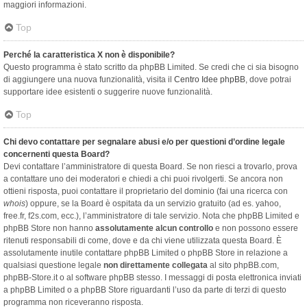
maggiori informazioni.
Top
Perché la caratteristica X non è disponibile?
Questo programma è stato scritto da phpBB Limited. Se credi che ci sia bisogno
di aggiungere una nuova funzionalità, visita il
Centro Idee phpBB
, dove potrai
supportare idee esistenti o suggerire nuove funzionalità.
Top
Chi devo contattare per segnalare abusi e/o per questioni d’ordine legale
concernenti questa Board?
Devi contattare l’amministratore di questa Board. Se non riesci a trovarlo, prova
a contattare uno dei moderatori e chiedi a chi puoi rivolgerti. Se ancora non
ottieni risposta, puoi contattare il proprietario del dominio (fai una ricerca con
whois
) oppure, se la Board è ospitata da un servizio gratuito (ad es. yahoo,
free.fr, f2s.com, ecc.), l’amministratore di tale servizio. Nota che phpBB Limited e
phpBB Store non hanno
assolutamente alcun controllo
e non possono essere
ritenuti responsabili di come, dove e da chi viene utilizzata questa Board. È
assolutamente inutile contattare phpBB Limited o phpBB Store in relazione a
qualsiasi questione legale
non direttamente collegata
al sito phpBB.com,
phpBB-Store.it o al software phpBB stesso. I messaggi di posta elettronica inviati
a phpBB Limited o a phpBB Store riguardanti l’uso da parte di terzi di questo
programma non riceveranno risposta.