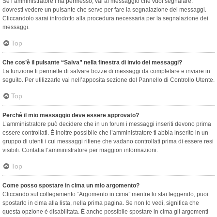
Se l’amministratore l’ha permesso, vai al messaggio che vuoi segnalare:
dovresti vedere un pulsante che serve per fare la segnalazione dei messaggi.
Cliccandolo sarai introdotto alla procedura necessaria per la segnalazione dei
messaggi.
Top
Che cos’è il pulsante “Salva” nella finestra di invio dei messaggi?
La funzione ti permette di salvare bozze di messaggi da completare e inviare in
seguito. Per utilizzarle vai nell’apposita sezione del Pannello di Controllo Utente.
Top
Perché il mio messaggio deve essere approvato?
L’amministratore può decidere che in un forum i messaggi inseriti devono prima
essere controllati. È inoltre possibile che l’amministratore ti abbia inserito in un
gruppo di utenti i cui messaggi ritiene che vadano controllati prima di essere resi
visibili. Contatta l’amministratore per maggiori informazioni.
Top
Come posso spostare in cima un mio argomento?
Cliccando sul collegamento “Argomento in cima” mentre lo stai leggendo, puoi
spostarlo in cima alla lista, nella prima pagina. Se non lo vedi, significa che
questa opzione è disabilitata. È anche possibile spostare in cima gli argomenti