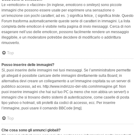
Le «emoticon» o «faccine» (in inglese,
emoticons
o
smileys
) sono piccole
immagini che possono essere usate per esprimere una sensazione o
un’emozione con pochi caratteri; ad es. :) significa felice, :( significa triste. Questo
Forum trasforma automaticamente queste serie di caratteri in immagini. La lista
completa delle emoticon è visibile nella pagina di invio messaggi. Cerca di non
esagerare nell’uso delle emoticon, possono facilmente rendere un messaggio
illeggibile, e un moderatore potrebbe decidere di modificarlo o addirittura
rimuoverlo.
Top
Posso inserire delle immagini?
Sì, puoi inserire delle immagini nei tuoi messaggi. Se l’amministratore permette
gli allegati è possibile caricare delle immagini direttamente sulla Board; in
alternativa devi creare un collegamento a un’immagine ospitata su un server di
pubblico accesso, ad es. http://www.indirizzo-del-sito.com/immagine.gif. Non
puoi inserire immagini che hai sul tuo PC (a meno che non abbia un server!) o
immagini che si trovano dietro sistemi di autenticazione, come caselle di posta
tipo yahoo o hotmail, siti protetti da codici di accesso, ecc. Per inserire
l’immagine, puoi usare il comando BBCode [img].
Top
Che cosa sono gli annunci globali?