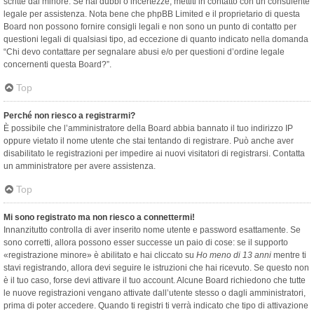
scritte dal minore. Se hai dubbi o incertezze, mettiti in contatto con un consulente
legale per assistenza. Nota bene che phpBB Limited e il proprietario di questa
Board non possono fornire consigli legali e non sono un punto di contatto per
questioni legali di qualsiasi tipo, ad eccezione di quanto indicato nella domanda
“Chi devo contattare per segnalare abusi e/o per questioni d’ordine legale
concernenti questa Board?”.
Top
Perché non riesco a registrarmi?
È possibile che l’amministratore della Board abbia bannato il tuo indirizzo IP
oppure vietato il nome utente che stai tentando di registrare. Può anche aver
disabilitato le registrazioni per impedire ai nuovi visitatori di registrarsi. Contatta
un amministratore per avere assistenza.
Top
Mi sono registrato ma non riesco a connettermi!
Innanzitutto controlla di aver inserito nome utente e password esattamente. Se
sono corretti, allora possono esser successe un paio di cose: se il supporto
«registrazione minore» è abilitato e hai cliccato su
Ho meno di 13 anni
mentre ti
stavi registrando, allora devi seguire le istruzioni che hai ricevuto. Se questo non
è il tuo caso, forse devi attivare il tuo account. Alcune Board richiedono che tutte
le nuove registrazioni vengano attivate dall’utente stesso o dagli amministratori,
prima di poter accedere. Quando ti registri ti verrà indicato che tipo di attivazione