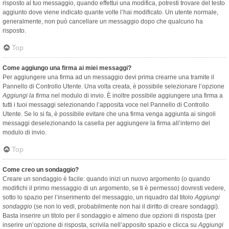
risposto al tuo messaggio, quando effettui una modifica, potresti trovare del testo
aggiunto dove viene indicato quante volte l’hai modificato. Un utente normale,
generalmente, non può cancellare un messaggio dopo che qualcuno ha
risposto.
Top
Come aggiungo una firma ai miei messaggi?
Per aggiungere una firma ad un messaggio devi prima crearne una tramite il
Pannello di Controllo Utente. Una volta creata, è possibile selezionare l’opzione
Aggiungi la firma
nel modulo di invio. È inoltre possibile aggiungere una firma a
tutti i tuoi messaggi selezionando l’apposita voce nel Pannello di Controllo
Utente. Se lo si fa, è possibile evitare che una firma venga aggiunta ai singoli
messaggi deselezionando la casella per aggiungere la firma all’interno del
modulo di invio.
Top
Come creo un sondaggio?
Creare un sondaggio è facile: quando inizi un nuovo argomento (o quando
modifichi il primo messaggio di un argomento, se ti è permesso) dovresti vedere,
sotto lo spazio per l’inserimento del messaggio, un riquadro dal titolo
Aggiungi
sondaggio
(se non lo vedi, probabilmente non hai il diritto di creare sondaggi).
Basta inserire un titolo per il sondaggio e almeno due opzioni di risposta (per
inserire un’opzione di risposta, scrivila nell’apposito spazio e clicca su
Aggiungi