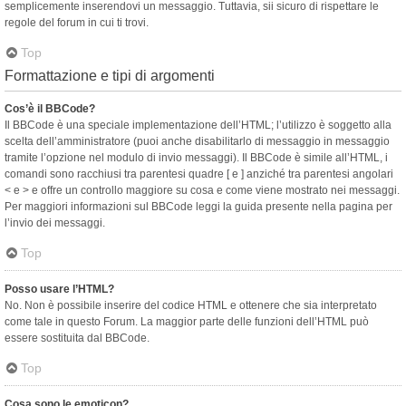
semplicemente inserendovi un messaggio. Tuttavia, sii sicuro di rispettare le
regole del forum in cui ti trovi.
Top
Formattazione e tipi di argomenti
Cos’è il BBCode?
Il BBCode è una speciale implementazione dell’HTML; l’utilizzo è soggetto alla
scelta dell’amministratore (puoi anche disabilitarlo di messaggio in messaggio
tramite l’opzione nel modulo di invio messaggi). Il BBCode è simile all’HTML, i
comandi sono racchiusi tra parentesi quadre [ e ] anziché tra parentesi angolari
< e > e offre un controllo maggiore su cosa e come viene mostrato nei messaggi.
Per maggiori informazioni sul BBCode leggi la guida presente nella pagina per
l’invio dei messaggi.
Top
Posso usare l’HTML?
No. Non è possibile inserire del codice HTML e ottenere che sia interpretato
come tale in questo Forum. La maggior parte delle funzioni dell’HTML può
essere sostituita dal BBCode.
Top
Cosa sono le emoticon?