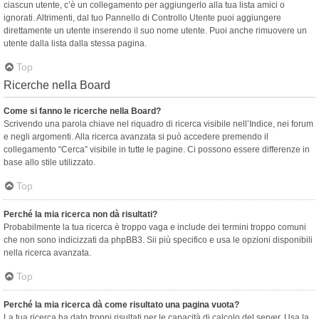
ciascun utente, c’è un collegamento per aggiungerlo alla tua lista amici o
ignorati. Altrimenti, dal tuo Pannello di Controllo Utente puoi aggiungere
direttamente un utente inserendo il suo nome utente. Puoi anche rimuovere un
utente dalla lista dalla stessa pagina.
Top
Ricerche nella Board
Come si fanno le ricerche nella Board?
Scrivendo una parola chiave nel riquadro di ricerca visibile nell’Indice, nei forum
e negli argomenti. Alla ricerca avanzata si può accedere premendo il
collegamento “Cerca” visibile in tutte le pagine. Ci possono essere differenze in
base allo stile utilizzato.
Top
Perché la mia ricerca non dà risultati?
Probabilmente la tua ricerca è troppo vaga e include dei termini troppo comuni
che non sono indicizzati da phpBB3. Sii più specifico e usa le opzioni disponibili
nella ricerca avanzata.
Top
Perché la mia ricerca dà come risultato una pagina vuota?
La tua ricerca ha dato troppi risultati per le capacità di calcolo del server. Usa la