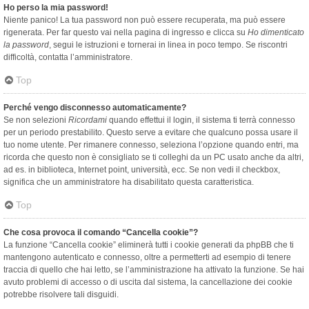
Ho perso la mia password!
Niente panico! La tua password non può essere recuperata, ma può essere
rigenerata. Per far questo vai nella pagina di ingresso e clicca su
Ho dimenticato
la password
, segui le istruzioni e tornerai in linea in poco tempo. Se riscontri
difficoltà, contatta l’amministratore.
Top
Perché vengo disconnesso automaticamente?
Se non selezioni
Ricordami
quando effettui il login, il sistema ti terrà connesso
per un periodo prestabilito. Questo serve a evitare che qualcuno possa usare il
tuo nome utente. Per rimanere connesso, seleziona l’opzione quando entri, ma
ricorda che questo non è consigliato se ti colleghi da un PC usato anche da altri,
ad es. in biblioteca, Internet point, università, ecc. Se non vedi il checkbox,
significa che un amministratore ha disabilitato questa caratteristica.
Top
Che cosa provoca il comando “Cancella cookie”?
La funzione “Cancella cookie” eliminerà tutti i cookie generati da phpBB che ti
mantengono autenticato e connesso, oltre a permetterti ad esempio di tenere
traccia di quello che hai letto, se l’amministrazione ha attivato la funzione. Se hai
avuto problemi di accesso o di uscita dal sistema, la cancellazione dei cookie
potrebbe risolvere tali disguidi.