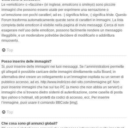
Le «emoticon» o «faccine» (in inglese,
emoticons
o
smileys
) sono piccole
immagini che possono essere usate per esprimere una sensazione o
un’emozione con pochi caratteri; ad es. :) significa felice, :( significa triste. Questo
Forum trasforma automaticamente queste serie di caratteri in immagini. La lista
completa delle emoticon è visibile nella pagina di invio messaggi. Cerca di non
esagerare nell’uso delle emoticon, possono facilmente rendere un messaggio
illeggibile, e un moderatore potrebbe decidere di modificarlo o addirittura
rimuoverlo.
Top
Posso inserire delle immagini?
Sì, puoi inserire delle immagini nei tuoi messaggi. Se l’amministratore permette
gli allegati è possibile caricare delle immagini direttamente sulla Board; in
alternativa devi creare un collegamento a un’immagine ospitata su un server di
pubblico accesso, ad es. http://www.indirizzo-del-sito.com/immagine.gif. Non
puoi inserire immagini che hai sul tuo PC (a meno che non abbia un server!) o
immagini che si trovano dietro sistemi di autenticazione, come caselle di posta
tipo yahoo o hotmail, siti protetti da codici di accesso, ecc. Per inserire
l’immagine, puoi usare il comando BBCode [img].
Top
Che cosa sono gli annunci globali?