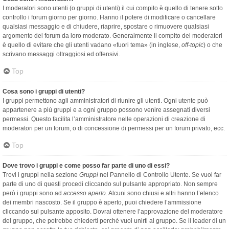
I moderatori sono utenti (o gruppi di utenti) il cui compito è quello di tenere sotto
controllo i forum giorno per giorno. Hanno il potere di modificare o cancellare
qualsiasi messaggio e di chiudere, riaprire, spostare o rimuovere qualsiasi
argomento del forum da loro moderato. Generalmente il compito dei moderatori
è quello di evitare che gli utenti vadano «fuori tema» (in inglese,
off-topic
) o che
scrivano messaggi oltraggiosi ed offensivi.
Top
Cosa sono i gruppi di utenti?
I gruppi permettono agli amministratori di riunire gli utenti. Ogni utente può
appartenere a più gruppi e a ogni gruppo possono venire assegnati diversi
permessi. Questo facilita l’amministratore nelle operazioni di creazione di
moderatori per un forum, o di concessione di permessi per un forum privato, ecc.
Top
Dove trovo i gruppi e come posso far parte di uno di essi?
Trovi i gruppi nella sezione
Gruppi
nel Pannello di Controllo Utente. Se vuoi far
parte di uno di questi procedi cliccando sul pulsante appropriato. Non sempre
però i gruppi sono ad
accesso aperto
. Alcuni sono chiusi e altri hanno l’elenco
dei membri nascosto. Se il gruppo è aperto, puoi chiedere l’ammissione
cliccando sul pulsante apposito. Dovrai ottenere l’approvazione del moderatore
del gruppo, che potrebbe chiederti perché vuoi unirti al gruppo. Se il leader di un