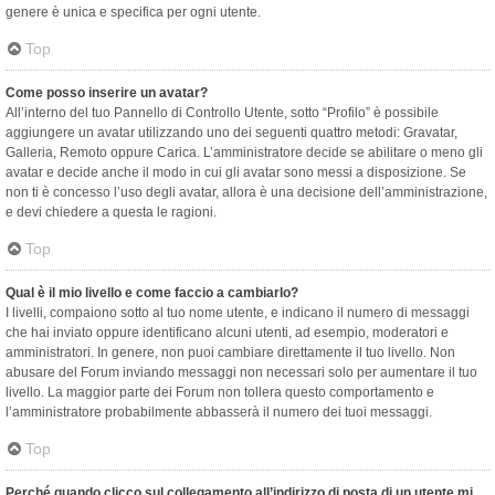
genere è unica e specifica per ogni utente.
Top
Come posso inserire un avatar?
All’interno del tuo Pannello di Controllo Utente, sotto “Profilo” è possibile
aggiungere un avatar utilizzando uno dei seguenti quattro metodi: Gravatar,
Galleria, Remoto oppure Carica. L’amministratore decide se abilitare o meno gli
avatar e decide anche il modo in cui gli avatar sono messi a disposizione. Se
non ti è concesso l’uso degli avatar, allora è una decisione dell’amministrazione,
e devi chiedere a questa le ragioni.
Top
Qual è il mio livello e come faccio a cambiarlo?
I livelli, compaiono sotto al tuo nome utente, e indicano il numero di messaggi
che hai inviato oppure identificano alcuni utenti, ad esempio, moderatori e
amministratori. In genere, non puoi cambiare direttamente il tuo livello. Non
abusare del Forum inviando messaggi non necessari solo per aumentare il tuo
livello. La maggior parte dei Forum non tollera questo comportamento e
l’amministratore probabilmente abbasserà il numero dei tuoi messaggi.
Top
Perché quando clicco sul collegamento all’indirizzo di posta di un utente mi