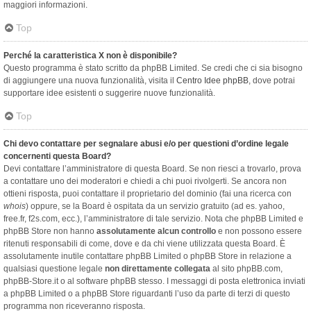
maggiori informazioni.
Top
Perché la caratteristica X non è disponibile?
Questo programma è stato scritto da phpBB Limited. Se credi che ci sia bisogno
di aggiungere una nuova funzionalità, visita il
Centro Idee phpBB
, dove potrai
supportare idee esistenti o suggerire nuove funzionalità.
Top
Chi devo contattare per segnalare abusi e/o per questioni d’ordine legale
concernenti questa Board?
Devi contattare l’amministratore di questa Board. Se non riesci a trovarlo, prova
a contattare uno dei moderatori e chiedi a chi puoi rivolgerti. Se ancora non
ottieni risposta, puoi contattare il proprietario del dominio (fai una ricerca con
whois
) oppure, se la Board è ospitata da un servizio gratuito (ad es. yahoo,
free.fr, f2s.com, ecc.), l’amministratore di tale servizio. Nota che phpBB Limited e
phpBB Store non hanno
assolutamente alcun controllo
e non possono essere
ritenuti responsabili di come, dove e da chi viene utilizzata questa Board. È
assolutamente inutile contattare phpBB Limited o phpBB Store in relazione a
qualsiasi questione legale
non direttamente collegata
al sito phpBB.com,
phpBB-Store.it o al software phpBB stesso. I messaggi di posta elettronica inviati
a phpBB Limited o a phpBB Store riguardanti l’uso da parte di terzi di questo
programma non riceveranno risposta.