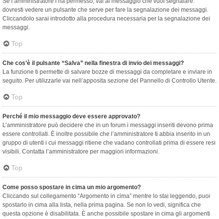
Se l’amministratore l’ha permesso, vai al messaggio che vuoi segnalare:
dovresti vedere un pulsante che serve per fare la segnalazione dei messaggi.
Cliccandolo sarai introdotto alla procedura necessaria per la segnalazione dei
messaggi.
Top
Che cos’è il pulsante “Salva” nella finestra di invio dei messaggi?
La funzione ti permette di salvare bozze di messaggi da completare e inviare in
seguito. Per utilizzarle vai nell’apposita sezione del Pannello di Controllo Utente.
Top
Perché il mio messaggio deve essere approvato?
L’amministratore può decidere che in un forum i messaggi inseriti devono prima
essere controllati. È inoltre possibile che l’amministratore ti abbia inserito in un
gruppo di utenti i cui messaggi ritiene che vadano controllati prima di essere resi
visibili. Contatta l’amministratore per maggiori informazioni.
Top
Come posso spostare in cima un mio argomento?
Cliccando sul collegamento “Argomento in cima” mentre lo stai leggendo, puoi
spostarlo in cima alla lista, nella prima pagina. Se non lo vedi, significa che
questa opzione è disabilitata. È anche possibile spostare in cima gli argomenti