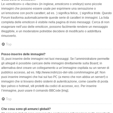
Le «emoticon» o «faccine» (in inglese,
emoticons
o
smileys
) sono piccole
immagini che possono essere usate per esprimere una sensazione o
un’emozione con pochi caratteri; ad es. :) significa felice, :( significa triste. Questo
Forum trasforma automaticamente queste serie di caratteri in immagini. La lista
completa delle emoticon è visibile nella pagina di invio messaggi. Cerca di non
esagerare nell’uso delle emoticon, possono facilmente rendere un messaggio
illeggibile, e un moderatore potrebbe decidere di modificarlo o addirittura
rimuoverlo.
Top
Posso inserire delle immagini?
Sì, puoi inserire delle immagini nei tuoi messaggi. Se l’amministratore permette
gli allegati è possibile caricare delle immagini direttamente sulla Board; in
alternativa devi creare un collegamento a un’immagine ospitata su un server di
pubblico accesso, ad es. http://www.indirizzo-del-sito.com/immagine.gif. Non
puoi inserire immagini che hai sul tuo PC (a meno che non abbia un server!) o
immagini che si trovano dietro sistemi di autenticazione, come caselle di posta
tipo yahoo o hotmail, siti protetti da codici di accesso, ecc. Per inserire
l’immagine, puoi usare il comando BBCode [img].
Top
Che cosa sono gli annunci globali?