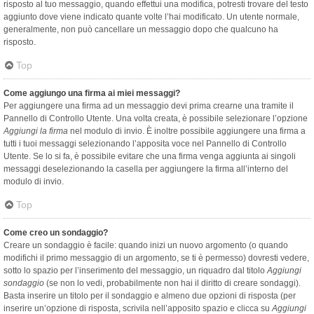
risposto al tuo messaggio, quando effettui una modifica, potresti trovare del testo
aggiunto dove viene indicato quante volte l’hai modificato. Un utente normale,
generalmente, non può cancellare un messaggio dopo che qualcuno ha
risposto.
Top
Come aggiungo una firma ai miei messaggi?
Per aggiungere una firma ad un messaggio devi prima crearne una tramite il
Pannello di Controllo Utente. Una volta creata, è possibile selezionare l’opzione
Aggiungi la firma
nel modulo di invio. È inoltre possibile aggiungere una firma a
tutti i tuoi messaggi selezionando l’apposita voce nel Pannello di Controllo
Utente. Se lo si fa, è possibile evitare che una firma venga aggiunta ai singoli
messaggi deselezionando la casella per aggiungere la firma all’interno del
modulo di invio.
Top
Come creo un sondaggio?
Creare un sondaggio è facile: quando inizi un nuovo argomento (o quando
modifichi il primo messaggio di un argomento, se ti è permesso) dovresti vedere,
sotto lo spazio per l’inserimento del messaggio, un riquadro dal titolo
Aggiungi
sondaggio
(se non lo vedi, probabilmente non hai il diritto di creare sondaggi).
Basta inserire un titolo per il sondaggio e almeno due opzioni di risposta (per
inserire un’opzione di risposta, scrivila nell’apposito spazio e clicca su
Aggiungi