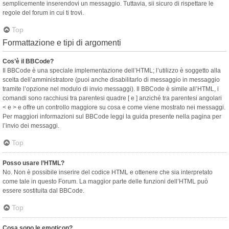
semplicemente inserendovi un messaggio. Tuttavia, sii sicuro di rispettare le
regole del forum in cui ti trovi.
Top
Formattazione e tipi di argomenti
Cos’è il BBCode?
Il BBCode è una speciale implementazione dell’HTML; l’utilizzo è soggetto alla
scelta dell’amministratore (puoi anche disabilitarlo di messaggio in messaggio
tramite l’opzione nel modulo di invio messaggi). Il BBCode è simile all’HTML, i
comandi sono racchiusi tra parentesi quadre [ e ] anziché tra parentesi angolari
< e > e offre un controllo maggiore su cosa e come viene mostrato nei messaggi.
Per maggiori informazioni sul BBCode leggi la guida presente nella pagina per
l’invio dei messaggi.
Top
Posso usare l’HTML?
No. Non è possibile inserire del codice HTML e ottenere che sia interpretato
come tale in questo Forum. La maggior parte delle funzioni dell’HTML può
essere sostituita dal BBCode.
Top
Cosa sono le emoticon?