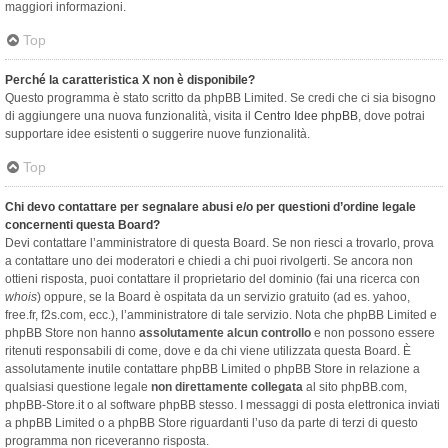
maggiori informazioni.
Top
Perché la caratteristica X non è disponibile?
Questo programma è stato scritto da phpBB Limited. Se credi che ci sia bisogno
di aggiungere una nuova funzionalità, visita il
Centro Idee phpBB
, dove potrai
supportare idee esistenti o suggerire nuove funzionalità.
Top
Chi devo contattare per segnalare abusi e/o per questioni d’ordine legale
concernenti questa Board?
Devi contattare l’amministratore di questa Board. Se non riesci a trovarlo, prova
a contattare uno dei moderatori e chiedi a chi puoi rivolgerti. Se ancora non
ottieni risposta, puoi contattare il proprietario del dominio (fai una ricerca con
whois
) oppure, se la Board è ospitata da un servizio gratuito (ad es. yahoo,
free.fr, f2s.com, ecc.), l’amministratore di tale servizio. Nota che phpBB Limited e
phpBB Store non hanno
assolutamente alcun controllo
e non possono essere
ritenuti responsabili di come, dove e da chi viene utilizzata questa Board. È
assolutamente inutile contattare phpBB Limited o phpBB Store in relazione a
qualsiasi questione legale
non direttamente collegata
al sito phpBB.com,
phpBB-Store.it o al software phpBB stesso. I messaggi di posta elettronica inviati
a phpBB Limited o a phpBB Store riguardanti l’uso da parte di terzi di questo
programma non riceveranno risposta.