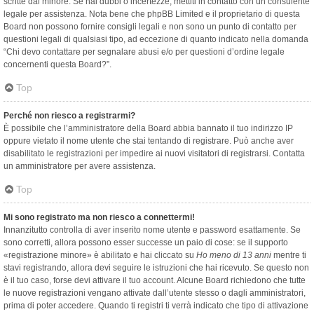
scritte dal minore. Se hai dubbi o incertezze, mettiti in contatto con un consulente
legale per assistenza. Nota bene che phpBB Limited e il proprietario di questa
Board non possono fornire consigli legali e non sono un punto di contatto per
questioni legali di qualsiasi tipo, ad eccezione di quanto indicato nella domanda
“Chi devo contattare per segnalare abusi e/o per questioni d’ordine legale
concernenti questa Board?”.
Top
Perché non riesco a registrarmi?
È possibile che l’amministratore della Board abbia bannato il tuo indirizzo IP
oppure vietato il nome utente che stai tentando di registrare. Può anche aver
disabilitato le registrazioni per impedire ai nuovi visitatori di registrarsi. Contatta
un amministratore per avere assistenza.
Top
Mi sono registrato ma non riesco a connettermi!
Innanzitutto controlla di aver inserito nome utente e password esattamente. Se
sono corretti, allora possono esser successe un paio di cose: se il supporto
«registrazione minore» è abilitato e hai cliccato su
Ho meno di 13 anni
mentre ti
stavi registrando, allora devi seguire le istruzioni che hai ricevuto. Se questo non
è il tuo caso, forse devi attivare il tuo account. Alcune Board richiedono che tutte
le nuove registrazioni vengano attivate dall’utente stesso o dagli amministratori,
prima di poter accedere. Quando ti registri ti verrà indicato che tipo di attivazione