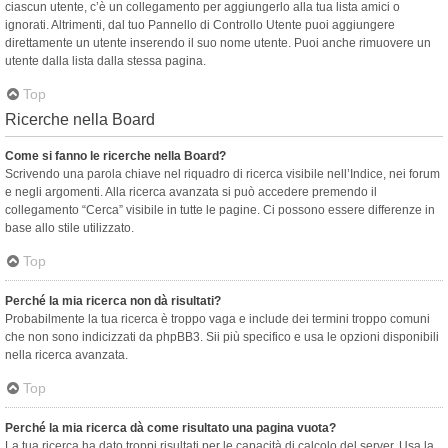
ciascun utente, c’è un collegamento per aggiungerlo alla tua lista amici o
ignorati. Altrimenti, dal tuo Pannello di Controllo Utente puoi aggiungere
direttamente un utente inserendo il suo nome utente. Puoi anche rimuovere un
utente dalla lista dalla stessa pagina.
Top
Ricerche nella Board
Come si fanno le ricerche nella Board?
Scrivendo una parola chiave nel riquadro di ricerca visibile nell’Indice, nei forum
e negli argomenti. Alla ricerca avanzata si può accedere premendo il
collegamento “Cerca” visibile in tutte le pagine. Ci possono essere differenze in
base allo stile utilizzato.
Top
Perché la mia ricerca non dà risultati?
Probabilmente la tua ricerca è troppo vaga e include dei termini troppo comuni
che non sono indicizzati da phpBB3. Sii più specifico e usa le opzioni disponibili
nella ricerca avanzata.
Top
Perché la mia ricerca dà come risultato una pagina vuota?
La tua ricerca ha dato troppi risultati per le capacità di calcolo del server. Usa la