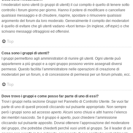
I moderatori sono utenti (o gruppi di utenti) il cui compito è quello di tenere sotto
controllo i forum giorno per giorno. Hanno il potere di modificare o cancellare
qualsiasi messaggio e di chiudere, riaprire, spostare o rimuovere qualsiasi
argomento del forum da loro moderato. Generalmente il compito dei moderatori
è quello di evitare che gli utenti vadano «fuori tema» (in inglese,
off-topic
) o che
scrivano messaggi oltraggiosi ed offensivi.
Top
Cosa sono i gruppi di utenti?
I gruppi permettono agli amministratori di riunire gli utenti. Ogni utente può
appartenere a più gruppi e a ogni gruppo possono venire assegnati diversi
permessi. Questo facilita l’amministratore nelle operazioni di creazione di
moderatori per un forum, o di concessione di permessi per un forum privato, ecc.
Top
Dove trovo i gruppi e come posso far parte di uno di essi?
Trovi i gruppi nella sezione
Gruppi
nel Pannello di Controllo Utente. Se vuoi far
parte di uno di questi procedi cliccando sul pulsante appropriato. Non sempre
però i gruppi sono ad
accesso aperto
. Alcuni sono chiusi e altri hanno l’elenco
dei membri nascosto. Se il gruppo è aperto, puoi chiedere l’ammissione
cliccando sul pulsante apposito. Dovrai ottenere l’approvazione del moderatore
del gruppo, che potrebbe chiederti perché vuoi unirti al gruppo. Se il leader di un