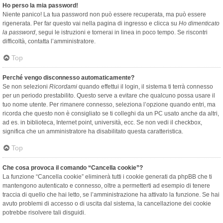
Ho perso la mia password!
Niente panico! La tua password non può essere recuperata, ma può essere
rigenerata. Per far questo vai nella pagina di ingresso e clicca su
Ho dimenticato
la password
, segui le istruzioni e tornerai in linea in poco tempo. Se riscontri
difficoltà, contatta l’amministratore.
Top
Perché vengo disconnesso automaticamente?
Se non selezioni
Ricordami
quando effettui il login, il sistema ti terrà connesso
per un periodo prestabilito. Questo serve a evitare che qualcuno possa usare il
tuo nome utente. Per rimanere connesso, seleziona l’opzione quando entri, ma
ricorda che questo non è consigliato se ti colleghi da un PC usato anche da altri,
ad es. in biblioteca, Internet point, università, ecc. Se non vedi il checkbox,
significa che un amministratore ha disabilitato questa caratteristica.
Top
Che cosa provoca il comando “Cancella cookie”?
La funzione “Cancella cookie” eliminerà tutti i cookie generati da phpBB che ti
mantengono autenticato e connesso, oltre a permetterti ad esempio di tenere
traccia di quello che hai letto, se l’amministrazione ha attivato la funzione. Se hai
avuto problemi di accesso o di uscita dal sistema, la cancellazione dei cookie
potrebbe risolvere tali disguidi.