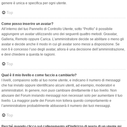
genere è unica e specifica per ogni utente.
Top
Come posso inserire un avatar?
All’interno del tuo Pannello di Controllo Utente, sotto “Profilo” è possibile
aggiungere un avatar utilizzando uno dei seguenti quattro metodi: Gravatar,
Galleria, Remoto oppure Carica. L’amministratore decide se abilitare o meno gli
avatar e decide anche il modo in cui gli avatar sono messi a disposizione. Se
non ti è concesso l’uso degli avatar, allora è una decisione dell’amministrazione,
e devi chiedere a questa le ragioni.
Top
Qual è il mio livello e come faccio a cambiarlo?
I livelli, compaiono sotto al tuo nome utente, e indicano il numero di messaggi
che hai inviato oppure identificano alcuni utenti, ad esempio, moderatori e
amministratori. In genere, non puoi cambiare direttamente il tuo livello. Non
abusare del Forum inviando messaggi non necessari solo per aumentare il tuo
livello. La maggior parte dei Forum non tollera questo comportamento e
l’amministratore probabilmente abbasserà il numero dei tuoi messaggi.
Top
Perché quando clicco sul collegamento all’indirizzo di posta di un utente mi