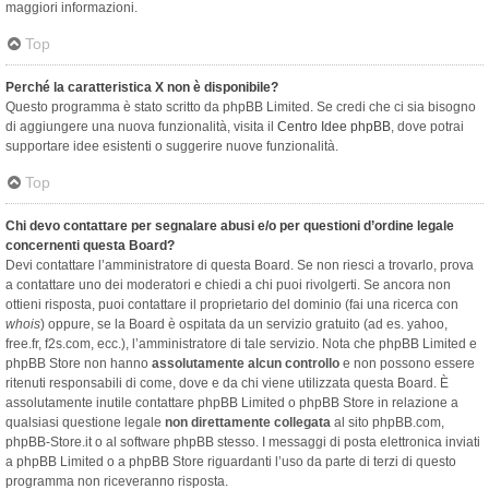
maggiori informazioni.
Top
Perché la caratteristica X non è disponibile?
Questo programma è stato scritto da phpBB Limited. Se credi che ci sia bisogno
di aggiungere una nuova funzionalità, visita il
Centro Idee phpBB
, dove potrai
supportare idee esistenti o suggerire nuove funzionalità.
Top
Chi devo contattare per segnalare abusi e/o per questioni d’ordine legale
concernenti questa Board?
Devi contattare l’amministratore di questa Board. Se non riesci a trovarlo, prova
a contattare uno dei moderatori e chiedi a chi puoi rivolgerti. Se ancora non
ottieni risposta, puoi contattare il proprietario del dominio (fai una ricerca con
whois
) oppure, se la Board è ospitata da un servizio gratuito (ad es. yahoo,
free.fr, f2s.com, ecc.), l’amministratore di tale servizio. Nota che phpBB Limited e
phpBB Store non hanno
assolutamente alcun controllo
e non possono essere
ritenuti responsabili di come, dove e da chi viene utilizzata questa Board. È
assolutamente inutile contattare phpBB Limited o phpBB Store in relazione a
qualsiasi questione legale
non direttamente collegata
al sito phpBB.com,
phpBB-Store.it o al software phpBB stesso. I messaggi di posta elettronica inviati
a phpBB Limited o a phpBB Store riguardanti l’uso da parte di terzi di questo
programma non riceveranno risposta.