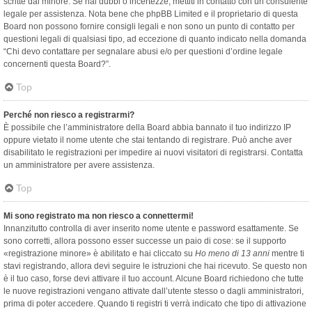
scritte dal minore. Se hai dubbi o incertezze, mettiti in contatto con un consulente
legale per assistenza. Nota bene che phpBB Limited e il proprietario di questa
Board non possono fornire consigli legali e non sono un punto di contatto per
questioni legali di qualsiasi tipo, ad eccezione di quanto indicato nella domanda
“Chi devo contattare per segnalare abusi e/o per questioni d’ordine legale
concernenti questa Board?”.
Top
Perché non riesco a registrarmi?
È possibile che l’amministratore della Board abbia bannato il tuo indirizzo IP
oppure vietato il nome utente che stai tentando di registrare. Può anche aver
disabilitato le registrazioni per impedire ai nuovi visitatori di registrarsi. Contatta
un amministratore per avere assistenza.
Top
Mi sono registrato ma non riesco a connettermi!
Innanzitutto controlla di aver inserito nome utente e password esattamente. Se
sono corretti, allora possono esser successe un paio di cose: se il supporto
«registrazione minore» è abilitato e hai cliccato su
Ho meno di 13 anni
mentre ti
stavi registrando, allora devi seguire le istruzioni che hai ricevuto. Se questo non
è il tuo caso, forse devi attivare il tuo account. Alcune Board richiedono che tutte
le nuove registrazioni vengano attivate dall’utente stesso o dagli amministratori,
prima di poter accedere. Quando ti registri ti verrà indicato che tipo di attivazione