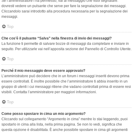
Se l’amministratore l’ha permesso, vai al messaggio che vuoi segnalare:
dovresti vedere un pulsante che serve per fare la segnalazione dei messaggi.
Cliccandolo sarai introdotto alla procedura necessaria per la segnalazione dei
messaggi.
Top
Che cos’è il pulsante “Salva” nella finestra di invio dei messaggi?
La funzione ti permette di salvare bozze di messaggi da completare e inviare in
seguito. Per utilizzarle vai nell’apposita sezione del Pannello di Controllo Utente.
Top
Perché il mio messaggio deve essere approvato?
L’amministratore può decidere che in un forum i messaggi inseriti devono prima
essere controllati. È inoltre possibile che l’amministratore ti abbia inserito in un
gruppo di utenti i cui messaggi ritiene che vadano controllati prima di essere resi
visibili. Contatta l’amministratore per maggiori informazioni.
Top
Come posso spostare in cima un mio argomento?
Cliccando sul collegamento “Argomento in cima” mentre lo stai leggendo, puoi
spostarlo in cima alla lista, nella prima pagina. Se non lo vedi, significa che
questa opzione è disabilitata. È anche possibile spostare in cima gli argomenti