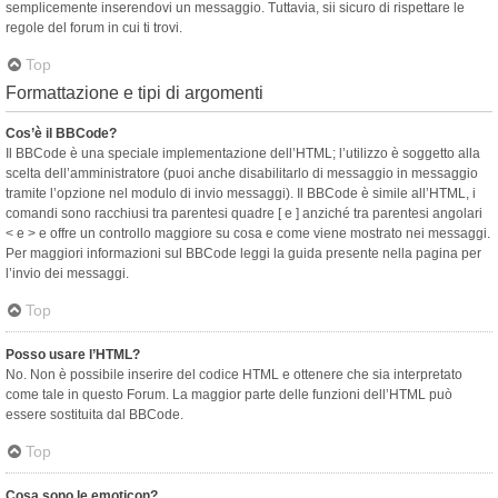
semplicemente inserendovi un messaggio. Tuttavia, sii sicuro di rispettare le
regole del forum in cui ti trovi.
Top
Formattazione e tipi di argomenti
Cos’è il BBCode?
Il BBCode è una speciale implementazione dell’HTML; l’utilizzo è soggetto alla
scelta dell’amministratore (puoi anche disabilitarlo di messaggio in messaggio
tramite l’opzione nel modulo di invio messaggi). Il BBCode è simile all’HTML, i
comandi sono racchiusi tra parentesi quadre [ e ] anziché tra parentesi angolari
< e > e offre un controllo maggiore su cosa e come viene mostrato nei messaggi.
Per maggiori informazioni sul BBCode leggi la guida presente nella pagina per
l’invio dei messaggi.
Top
Posso usare l’HTML?
No. Non è possibile inserire del codice HTML e ottenere che sia interpretato
come tale in questo Forum. La maggior parte delle funzioni dell’HTML può
essere sostituita dal BBCode.
Top
Cosa sono le emoticon?