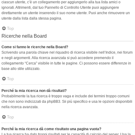
ciascun utente, c’è un collegamento per aggiungerlo alla tua lista amici o
ignorati. Altrimenti, dal tuo Pannello di Controllo Utente puoi aggiungere
direttamente un utente inserendo il suo nome utente. Puoi anche rimuovere un
utente dalla lista dalla stessa pagina.
Top
Ricerche nella Board
Come si fanno le ricerche nella Board?
Scrivendo una parola chiave nel riquadro di ricerca visibile nell’Indice, nei forum
e negli argomenti. Alla ricerca avanzata si può accedere premendo il
collegamento “Cerca” visibile in tutte le pagine. Ci possono essere differenze in
base allo stile utilizzato.
Top
Perché la mia ricerca non dà risultati?
Probabilmente la tua ricerca è troppo vaga e include dei termini troppo comuni
che non sono indicizzati da phpBB3. Sii più specifico e usa le opzioni disponibili
nella ricerca avanzata.
Top
Perché la mia ricerca dà come risultato una pagina vuota?
La tua ricerca ha dato troppi risultati per le capacità di calcolo del server. Usa la