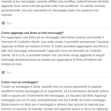
risposto al tuo messaggio, quando effettui una modifica, potresti trovare del testo
aggiunto dove viene indicato quante volte l’hai modificato. Un utente normale,
generalmente, non può cancellare un messaggio dopo che qualcuno ha
risposto.
Top
Come aggiungo una firma ai miei messaggi?
Per aggiungere una firma ad un messaggio devi prima crearne una tramite il
Pannello di Controllo Utente. Una volta creata, è possibile selezionare l’opzione
Aggiungi la firma
nel modulo di invio. È inoltre possibile aggiungere una firma a
tutti i tuoi messaggi selezionando l’apposita voce nel Pannello di Controllo
Utente. Se lo si fa, è possibile evitare che una firma venga aggiunta ai singoli
messaggi deselezionando la casella per aggiungere la firma all’interno del
modulo di invio.
Top
Come creo un sondaggio?
Creare un sondaggio è facile: quando inizi un nuovo argomento (o quando
modifichi il primo messaggio di un argomento, se ti è permesso) dovresti vedere,
sotto lo spazio per l’inserimento del messaggio, un riquadro dal titolo
Aggiungi
sondaggio
(se non lo vedi, probabilmente non hai il diritto di creare sondaggi).
Basta inserire un titolo per il sondaggio e almeno due opzioni di risposta (per
inserire un’opzione di risposta, scrivila nell’apposito spazio e clicca su
Aggiungi