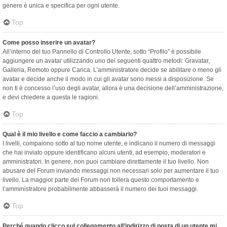
genere è unica e specifica per ogni utente.
Top
Come posso inserire un avatar?
All’interno del tuo Pannello di Controllo Utente, sotto “Profilo” è possibile
aggiungere un avatar utilizzando uno dei seguenti quattro metodi: Gravatar,
Galleria, Remoto oppure Carica. L’amministratore decide se abilitare o meno gli
avatar e decide anche il modo in cui gli avatar sono messi a disposizione. Se
non ti è concesso l’uso degli avatar, allora è una decisione dell’amministrazione,
e devi chiedere a questa le ragioni.
Top
Qual è il mio livello e come faccio a cambiarlo?
I livelli, compaiono sotto al tuo nome utente, e indicano il numero di messaggi
che hai inviato oppure identificano alcuni utenti, ad esempio, moderatori e
amministratori. In genere, non puoi cambiare direttamente il tuo livello. Non
abusare del Forum inviando messaggi non necessari solo per aumentare il tuo
livello. La maggior parte dei Forum non tollera questo comportamento e
l’amministratore probabilmente abbasserà il numero dei tuoi messaggi.
Top
Perché quando clicco sul collegamento all’indirizzo di posta di un utente mi