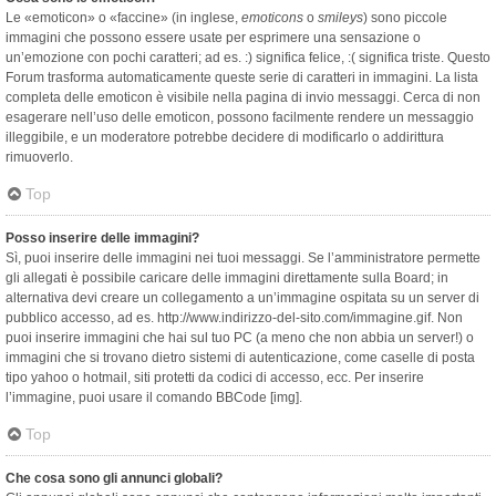
Le «emoticon» o «faccine» (in inglese,
emoticons
o
smileys
) sono piccole
immagini che possono essere usate per esprimere una sensazione o
un’emozione con pochi caratteri; ad es. :) significa felice, :( significa triste. Questo
Forum trasforma automaticamente queste serie di caratteri in immagini. La lista
completa delle emoticon è visibile nella pagina di invio messaggi. Cerca di non
esagerare nell’uso delle emoticon, possono facilmente rendere un messaggio
illeggibile, e un moderatore potrebbe decidere di modificarlo o addirittura
rimuoverlo.
Top
Posso inserire delle immagini?
Sì, puoi inserire delle immagini nei tuoi messaggi. Se l’amministratore permette
gli allegati è possibile caricare delle immagini direttamente sulla Board; in
alternativa devi creare un collegamento a un’immagine ospitata su un server di
pubblico accesso, ad es. http://www.indirizzo-del-sito.com/immagine.gif. Non
puoi inserire immagini che hai sul tuo PC (a meno che non abbia un server!) o
immagini che si trovano dietro sistemi di autenticazione, come caselle di posta
tipo yahoo o hotmail, siti protetti da codici di accesso, ecc. Per inserire
l’immagine, puoi usare il comando BBCode [img].
Top
Che cosa sono gli annunci globali?