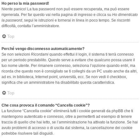
Ho perso la mia password!
Niente panico! La tua password non può essere recuperata, ma può essere
rigenerata. Per far questo vai nella pagina di ingresso e clicca su
Ho dimenticato
la password
, segui le istruzioni e tornerai in linea in poco tempo. Se riscontri
difficoltà, contatta l’amministratore.
Top
Perché vengo disconnesso automaticamente?
Se non selezioni
Ricordami
quando effettui il login, il sistema ti terrà connesso
per un periodo prestabilito. Questo serve a evitare che qualcuno possa usare il
tuo nome utente. Per rimanere connesso, seleziona l’opzione quando entri, ma
ricorda che questo non è consigliato se ti colleghi da un PC usato anche da altri,
ad es. in biblioteca, Internet point, università, ecc. Se non vedi il checkbox,
significa che un amministratore ha disabilitato questa caratteristica.
Top
Che cosa provoca il comando “Cancella cookie”?
La funzione “Cancella cookie” eliminerà tutti i cookie generati da phpBB che ti
mantengono autenticato e connesso, oltre a permetterti ad esempio di tenere
traccia di quello che hai letto, se l’amministrazione ha attivato la funzione. Se hai
avuto problemi di accesso o di uscita dal sistema, la cancellazione dei cookie
potrebbe risolvere tali disguidi.