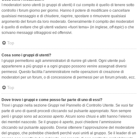
I moderatori sono utenti (o gruppi di utenti) il cui compito è quello di tenere sotto
controllo i forum giorno per giorno. Hanno il potere di modificare o cancellare
qualsiasi messaggio e di chiudere, riaprire, spostare o rimuovere qualsiasi
argomento del forum da loro moderato. Generalmente il compito dei moderatori
è quello di evitare che gli utenti vadano «fuori tema» (in inglese,
off-topic
) o che
scrivano messaggi oltraggiosi ed offensivi.
Top
Cosa sono i gruppi di utenti?
I gruppi permettono agli amministratori di riunire gli utenti. Ogni utente può
appartenere a più gruppi e a ogni gruppo possono venire assegnati diversi
permessi. Questo facilita l’amministratore nelle operazioni di creazione di
moderatori per un forum, o di concessione di permessi per un forum privato, ecc.
Top
Dove trovo i gruppi e come posso far parte di uno di essi?
Trovi i gruppi nella sezione
Gruppi
nel Pannello di Controllo Utente. Se vuoi far
parte di uno di questi procedi cliccando sul pulsante appropriato. Non sempre
però i gruppi sono ad
accesso aperto
. Alcuni sono chiusi e altri hanno l’elenco
dei membri nascosto. Se il gruppo è aperto, puoi chiedere l’ammissione
cliccando sul pulsante apposito. Dovrai ottenere l’approvazione del moderatore
del gruppo, che potrebbe chiederti perché vuoi unirti al gruppo. Se il leader di un