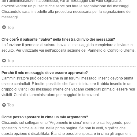
Se l’amministratore l’ha permesso, vai al messaggio che vuoi segnalare:
dovresti vedere un pulsante che serve per fare la segnalazione dei messaggi.
Cliccandolo sarai introdotto alla procedura necessaria per la segnalazione dei
messaggi.
Top
Che cos’è il pulsante “Salva” nella finestra di invio dei messaggi?
La funzione ti permette di salvare bozze di messaggi da completare e inviare in
seguito. Per utilizzarle vai nell’apposita sezione del Pannello di Controllo Utente.
Top
Perché il mio messaggio deve essere approvato?
L’amministratore può decidere che in un forum i messaggi inseriti devono prima
essere controllati. È inoltre possibile che l’amministratore ti abbia inserito in un
gruppo di utenti i cui messaggi ritiene che vadano controllati prima di essere resi
visibili. Contatta l’amministratore per maggiori informazioni.
Top
Come posso spostare in cima un mio argomento?
Cliccando sul collegamento “Argomento in cima” mentre lo stai leggendo, puoi
spostarlo in cima alla lista, nella prima pagina. Se non lo vedi, significa che
questa opzione è disabilitata. È anche possibile spostare in cima gli argomenti