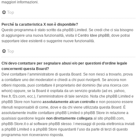
maggiori informazioni.
Top
Perché la caratteristica X non è disponibile?
Questo programma è stato scritto da phpBB Limited. Se credi che ci sia bisogno
di aggiungere una nuova funzionalità, visita il
Centro Idee phpBB
, dove potrai
supportare idee esistenti o suggerire nuove funzionalità.
Top
Chi devo contattare per segnalare abusi e/o per questioni d’ordine legale
concernenti questa Board?
Devi contattare l’amministratore di questa Board. Se non riesci a trovarlo, prova
a contattare uno dei moderatori e chiedi a chi puoi rivolgerti. Se ancora non
ottieni risposta, puoi contattare il proprietario del dominio (fai una ricerca con
whois
) oppure, se la Board è ospitata da un servizio gratuito (ad es. yahoo,
free.fr, f2s.com, ecc.), l’amministratore di tale servizio. Nota che phpBB Limited e
phpBB Store non hanno
assolutamente alcun controllo
e non possono essere
ritenuti responsabili di come, dove e da chi viene utilizzata questa Board. È
assolutamente inutile contattare phpBB Limited o phpBB Store in relazione a
qualsiasi questione legale
non direttamente collegata
al sito phpBB.com,
phpBB-Store.it o al software phpBB stesso. I messaggi di posta elettronica inviati
a phpBB Limited o a phpBB Store riguardanti l’uso da parte di terzi di questo
programma non riceveranno risposta.