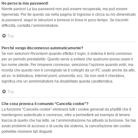
Ho perso la mia password!
Niente panico! La tua password non può essere recuperata, ma può essere
rigenerata. Per far questo vai nella pagina di ingresso e clicca su
Ho dimenticato
la password
, segui le istruzioni e tornerai in linea in poco tempo. Se riscontri
difficoltà, contatta l’amministratore.
Top
Perché vengo disconnesso automaticamente?
Se non selezioni
Ricordami
quando effettui il login, il sistema ti terrà connesso
per un periodo prestabilito. Questo serve a evitare che qualcuno possa usare il
tuo nome utente. Per rimanere connesso, seleziona l’opzione quando entri, ma
ricorda che questo non è consigliato se ti colleghi da un PC usato anche da altri,
ad es. in biblioteca, Internet point, università, ecc. Se non vedi il checkbox,
significa che un amministratore ha disabilitato questa caratteristica.
Top
Che cosa provoca il comando “Cancella cookie”?
La funzione “Cancella cookie” eliminerà tutti i cookie generati da phpBB che ti
mantengono autenticato e connesso, oltre a permetterti ad esempio di tenere
traccia di quello che hai letto, se l’amministrazione ha attivato la funzione. Se hai
avuto problemi di accesso o di uscita dal sistema, la cancellazione dei cookie
potrebbe risolvere tali disguidi.