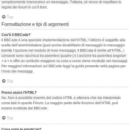
semplicemente inserendovi un messaggio. Tuttavia, sii sicuro di rispettare le
regole del forum in cui ti trovi.
Top
Formattazione e tipi di argomenti
Cos’è il BBCode?
Il BBCode è una speciale implementazione dell’HTML; l’utilizzo è soggetto alla
scelta dell’amministratore (puoi anche disabilitarlo di messaggio in messaggio
tramite l’opzione nel modulo di invio messaggi). Il BBCode è simile all’HTML, i
comandi sono racchiusi tra parentesi quadre [ e ] anziché tra parentesi angolari
< e > e offre un controllo maggiore su cosa e come viene mostrato nei messaggi.
Per maggiori informazioni sul BBCode leggi la guida presente nella pagina per
l’invio dei messaggi.
Top
Posso usare l’HTML?
No. Non è possibile inserire del codice HTML e ottenere che sia interpretato
come tale in questo Forum. La maggior parte delle funzioni dell’HTML può
essere sostituita dal BBCode.
Top
Cosa sono le emoticon?