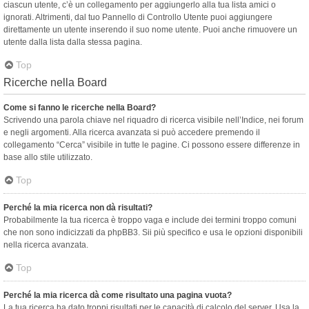
ciascun utente, c’è un collegamento per aggiungerlo alla tua lista amici o
ignorati. Altrimenti, dal tuo Pannello di Controllo Utente puoi aggiungere
direttamente un utente inserendo il suo nome utente. Puoi anche rimuovere un
utente dalla lista dalla stessa pagina.
Top
Ricerche nella Board
Come si fanno le ricerche nella Board?
Scrivendo una parola chiave nel riquadro di ricerca visibile nell’Indice, nei forum
e negli argomenti. Alla ricerca avanzata si può accedere premendo il
collegamento “Cerca” visibile in tutte le pagine. Ci possono essere differenze in
base allo stile utilizzato.
Top
Perché la mia ricerca non dà risultati?
Probabilmente la tua ricerca è troppo vaga e include dei termini troppo comuni
che non sono indicizzati da phpBB3. Sii più specifico e usa le opzioni disponibili
nella ricerca avanzata.
Top
Perché la mia ricerca dà come risultato una pagina vuota?
La tua ricerca ha dato troppi risultati per le capacità di calcolo del server. Usa la