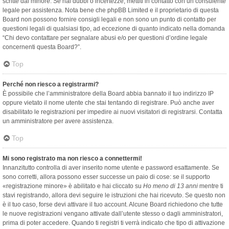
scritte dal minore. Se hai dubbi o incertezze, mettiti in contatto con un consulente
legale per assistenza. Nota bene che phpBB Limited e il proprietario di questa
Board non possono fornire consigli legali e non sono un punto di contatto per
questioni legali di qualsiasi tipo, ad eccezione di quanto indicato nella domanda
“Chi devo contattare per segnalare abusi e/o per questioni d’ordine legale
concernenti questa Board?”.
Top
Perché non riesco a registrarmi?
È possibile che l’amministratore della Board abbia bannato il tuo indirizzo IP
oppure vietato il nome utente che stai tentando di registrare. Può anche aver
disabilitato le registrazioni per impedire ai nuovi visitatori di registrarsi. Contatta
un amministratore per avere assistenza.
Top
Mi sono registrato ma non riesco a connettermi!
Innanzitutto controlla di aver inserito nome utente e password esattamente. Se
sono corretti, allora possono esser successe un paio di cose: se il supporto
«registrazione minore» è abilitato e hai cliccato su
Ho meno di 13 anni
mentre ti
stavi registrando, allora devi seguire le istruzioni che hai ricevuto. Se questo non
è il tuo caso, forse devi attivare il tuo account. Alcune Board richiedono che tutte
le nuove registrazioni vengano attivate dall’utente stesso o dagli amministratori,
prima di poter accedere. Quando ti registri ti verrà indicato che tipo di attivazione