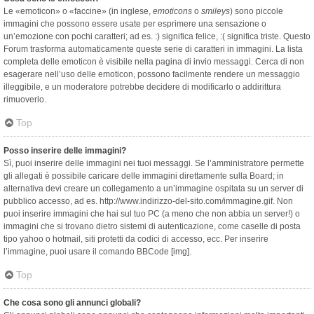
Le «emoticon» o «faccine» (in inglese,
emoticons
o
smileys
) sono piccole
immagini che possono essere usate per esprimere una sensazione o
un’emozione con pochi caratteri; ad es. :) significa felice, :( significa triste. Questo
Forum trasforma automaticamente queste serie di caratteri in immagini. La lista
completa delle emoticon è visibile nella pagina di invio messaggi. Cerca di non
esagerare nell’uso delle emoticon, possono facilmente rendere un messaggio
illeggibile, e un moderatore potrebbe decidere di modificarlo o addirittura
rimuoverlo.
Top
Posso inserire delle immagini?
Sì, puoi inserire delle immagini nei tuoi messaggi. Se l’amministratore permette
gli allegati è possibile caricare delle immagini direttamente sulla Board; in
alternativa devi creare un collegamento a un’immagine ospitata su un server di
pubblico accesso, ad es. http://www.indirizzo-del-sito.com/immagine.gif. Non
puoi inserire immagini che hai sul tuo PC (a meno che non abbia un server!) o
immagini che si trovano dietro sistemi di autenticazione, come caselle di posta
tipo yahoo o hotmail, siti protetti da codici di accesso, ecc. Per inserire
l’immagine, puoi usare il comando BBCode [img].
Top
Che cosa sono gli annunci globali?