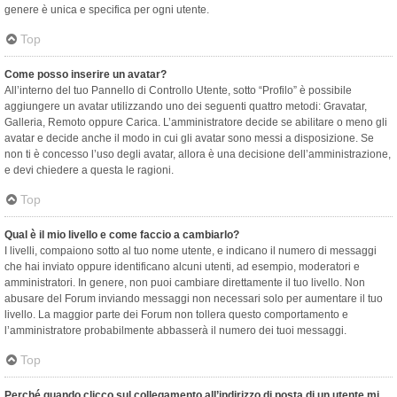
genere è unica e specifica per ogni utente.
Top
Come posso inserire un avatar?
All’interno del tuo Pannello di Controllo Utente, sotto “Profilo” è possibile
aggiungere un avatar utilizzando uno dei seguenti quattro metodi: Gravatar,
Galleria, Remoto oppure Carica. L’amministratore decide se abilitare o meno gli
avatar e decide anche il modo in cui gli avatar sono messi a disposizione. Se
non ti è concesso l’uso degli avatar, allora è una decisione dell’amministrazione,
e devi chiedere a questa le ragioni.
Top
Qual è il mio livello e come faccio a cambiarlo?
I livelli, compaiono sotto al tuo nome utente, e indicano il numero di messaggi
che hai inviato oppure identificano alcuni utenti, ad esempio, moderatori e
amministratori. In genere, non puoi cambiare direttamente il tuo livello. Non
abusare del Forum inviando messaggi non necessari solo per aumentare il tuo
livello. La maggior parte dei Forum non tollera questo comportamento e
l’amministratore probabilmente abbasserà il numero dei tuoi messaggi.
Top
Perché quando clicco sul collegamento all’indirizzo di posta di un utente mi