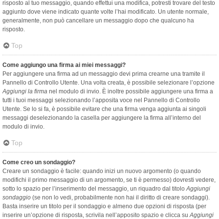
risposto al tuo messaggio, quando effettui una modifica, potresti trovare del testo
aggiunto dove viene indicato quante volte l’hai modificato. Un utente normale,
generalmente, non può cancellare un messaggio dopo che qualcuno ha
risposto.
Top
Come aggiungo una firma ai miei messaggi?
Per aggiungere una firma ad un messaggio devi prima crearne una tramite il
Pannello di Controllo Utente. Una volta creata, è possibile selezionare l’opzione
Aggiungi la firma
nel modulo di invio. È inoltre possibile aggiungere una firma a
tutti i tuoi messaggi selezionando l’apposita voce nel Pannello di Controllo
Utente. Se lo si fa, è possibile evitare che una firma venga aggiunta ai singoli
messaggi deselezionando la casella per aggiungere la firma all’interno del
modulo di invio.
Top
Come creo un sondaggio?
Creare un sondaggio è facile: quando inizi un nuovo argomento (o quando
modifichi il primo messaggio di un argomento, se ti è permesso) dovresti vedere,
sotto lo spazio per l’inserimento del messaggio, un riquadro dal titolo
Aggiungi
sondaggio
(se non lo vedi, probabilmente non hai il diritto di creare sondaggi).
Basta inserire un titolo per il sondaggio e almeno due opzioni di risposta (per
inserire un’opzione di risposta, scrivila nell’apposito spazio e clicca su
Aggiungi