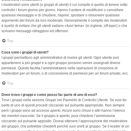
I moderatori sono utenti (o gruppi di utenti) il cui compito è quello di tenere sotto
controllo i forum giorno per giorno. Hanno il potere di modificare o cancellare
qualsiasi messaggio e di chiudere, riaprire, spostare o rimuovere qualsiasi
argomento del forum da loro moderato. Generalmente il compito dei moderatori
è quello di evitare che gli utenti vadano «fuori tema» (in inglese,
off-topic
) o che
scrivano messaggi oltraggiosi ed offensivi.
Top
Cosa sono i gruppi di utenti?
I gruppi permettono agli amministratori di riunire gli utenti. Ogni utente può
appartenere a più gruppi e a ogni gruppo possono venire assegnati diversi
permessi. Questo facilita l’amministratore nelle operazioni di creazione di
moderatori per un forum, o di concessione di permessi per un forum privato, ecc.
Top
Dove trovo i gruppi e come posso far parte di uno di essi?
Trovi i gruppi nella sezione
Gruppi
nel Pannello di Controllo Utente. Se vuoi far
parte di uno di questi procedi cliccando sul pulsante appropriato. Non sempre
però i gruppi sono ad
accesso aperto
. Alcuni sono chiusi e altri hanno l’elenco
dei membri nascosto. Se il gruppo è aperto, puoi chiedere l’ammissione
cliccando sul pulsante apposito. Dovrai ottenere l’approvazione del moderatore
del gruppo, che potrebbe chiederti perché vuoi unirti al gruppo. Se il leader di un