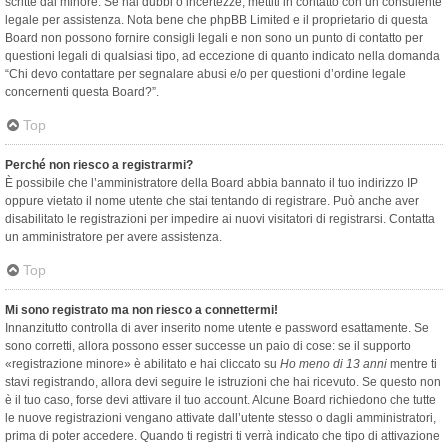
scritte dal minore. Se hai dubbi o incertezze, mettiti in contatto con un consulente
legale per assistenza. Nota bene che phpBB Limited e il proprietario di questa
Board non possono fornire consigli legali e non sono un punto di contatto per
questioni legali di qualsiasi tipo, ad eccezione di quanto indicato nella domanda
“Chi devo contattare per segnalare abusi e/o per questioni d’ordine legale
concernenti questa Board?”.
Top
Perché non riesco a registrarmi?
È possibile che l’amministratore della Board abbia bannato il tuo indirizzo IP
oppure vietato il nome utente che stai tentando di registrare. Può anche aver
disabilitato le registrazioni per impedire ai nuovi visitatori di registrarsi. Contatta
un amministratore per avere assistenza.
Top
Mi sono registrato ma non riesco a connettermi!
Innanzitutto controlla di aver inserito nome utente e password esattamente. Se
sono corretti, allora possono esser successe un paio di cose: se il supporto
«registrazione minore» è abilitato e hai cliccato su
Ho meno di 13 anni
mentre ti
stavi registrando, allora devi seguire le istruzioni che hai ricevuto. Se questo non
è il tuo caso, forse devi attivare il tuo account. Alcune Board richiedono che tutte
le nuove registrazioni vengano attivate dall’utente stesso o dagli amministratori,
prima di poter accedere. Quando ti registri ti verrà indicato che tipo di attivazione