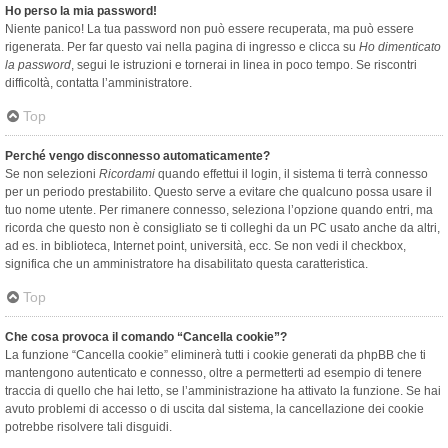
Ho perso la mia password!
Niente panico! La tua password non può essere recuperata, ma può essere
rigenerata. Per far questo vai nella pagina di ingresso e clicca su
Ho dimenticato
la password
, segui le istruzioni e tornerai in linea in poco tempo. Se riscontri
difficoltà, contatta l’amministratore.
Top
Perché vengo disconnesso automaticamente?
Se non selezioni
Ricordami
quando effettui il login, il sistema ti terrà connesso
per un periodo prestabilito. Questo serve a evitare che qualcuno possa usare il
tuo nome utente. Per rimanere connesso, seleziona l’opzione quando entri, ma
ricorda che questo non è consigliato se ti colleghi da un PC usato anche da altri,
ad es. in biblioteca, Internet point, università, ecc. Se non vedi il checkbox,
significa che un amministratore ha disabilitato questa caratteristica.
Top
Che cosa provoca il comando “Cancella cookie”?
La funzione “Cancella cookie” eliminerà tutti i cookie generati da phpBB che ti
mantengono autenticato e connesso, oltre a permetterti ad esempio di tenere
traccia di quello che hai letto, se l’amministrazione ha attivato la funzione. Se hai
avuto problemi di accesso o di uscita dal sistema, la cancellazione dei cookie
potrebbe risolvere tali disguidi.