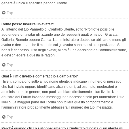
genere è unica e specifica per ogni utente.
Top
Come posso inserire un avatar?
All’interno del tuo Pannello di Controllo Utente, sotto “Profilo” è possibile
aggiungere un avatar utilizzando uno dei seguenti quattro metodi: Gravatar,
Galleria, Remoto oppure Carica. L’amministratore decide se abilitare o meno gli
avatar e decide anche il modo in cui gli avatar sono messi a disposizione. Se
non ti è concesso l’uso degli avatar, allora è una decisione dell’amministrazione,
e devi chiedere a questa le ragioni.
Top
Qual è il mio livello e come faccio a cambiarlo?
I livelli, compaiono sotto al tuo nome utente, e indicano il numero di messaggi
che hai inviato oppure identificano alcuni utenti, ad esempio, moderatori e
amministratori. In genere, non puoi cambiare direttamente il tuo livello. Non
abusare del Forum inviando messaggi non necessari solo per aumentare il tuo
livello. La maggior parte dei Forum non tollera questo comportamento e
l’amministratore probabilmente abbasserà il numero dei tuoi messaggi.
Top
Perché quando clicco sul collegamento all’indirizzo di posta di un utente mi