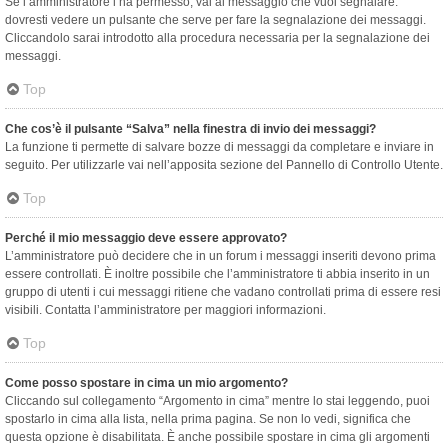
Se l’amministratore l’ha permesso, vai al messaggio che vuoi segnalare:
dovresti vedere un pulsante che serve per fare la segnalazione dei messaggi.
Cliccandolo sarai introdotto alla procedura necessaria per la segnalazione dei
messaggi.
Top
Che cos’è il pulsante “Salva” nella finestra di invio dei messaggi?
La funzione ti permette di salvare bozze di messaggi da completare e inviare in
seguito. Per utilizzarle vai nell’apposita sezione del Pannello di Controllo Utente.
Top
Perché il mio messaggio deve essere approvato?
L’amministratore può decidere che in un forum i messaggi inseriti devono prima
essere controllati. È inoltre possibile che l’amministratore ti abbia inserito in un
gruppo di utenti i cui messaggi ritiene che vadano controllati prima di essere resi
visibili. Contatta l’amministratore per maggiori informazioni.
Top
Come posso spostare in cima un mio argomento?
Cliccando sul collegamento “Argomento in cima” mentre lo stai leggendo, puoi
spostarlo in cima alla lista, nella prima pagina. Se non lo vedi, significa che
questa opzione è disabilitata. È anche possibile spostare in cima gli argomenti