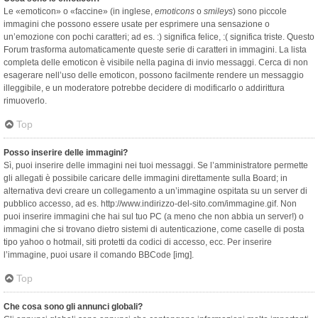
Le «emoticon» o «faccine» (in inglese,
emoticons
o
smileys
) sono piccole
immagini che possono essere usate per esprimere una sensazione o
un’emozione con pochi caratteri; ad es. :) significa felice, :( significa triste. Questo
Forum trasforma automaticamente queste serie di caratteri in immagini. La lista
completa delle emoticon è visibile nella pagina di invio messaggi. Cerca di non
esagerare nell’uso delle emoticon, possono facilmente rendere un messaggio
illeggibile, e un moderatore potrebbe decidere di modificarlo o addirittura
rimuoverlo.
Top
Posso inserire delle immagini?
Sì, puoi inserire delle immagini nei tuoi messaggi. Se l’amministratore permette
gli allegati è possibile caricare delle immagini direttamente sulla Board; in
alternativa devi creare un collegamento a un’immagine ospitata su un server di
pubblico accesso, ad es. http://www.indirizzo-del-sito.com/immagine.gif. Non
puoi inserire immagini che hai sul tuo PC (a meno che non abbia un server!) o
immagini che si trovano dietro sistemi di autenticazione, come caselle di posta
tipo yahoo o hotmail, siti protetti da codici di accesso, ecc. Per inserire
l’immagine, puoi usare il comando BBCode [img].
Top
Che cosa sono gli annunci globali?