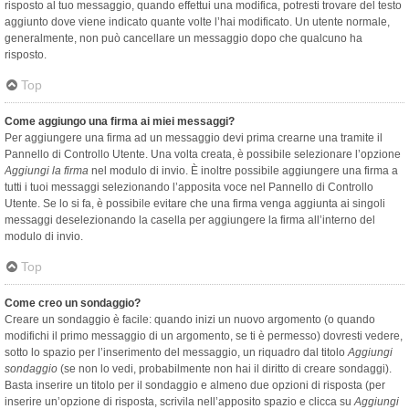
risposto al tuo messaggio, quando effettui una modifica, potresti trovare del testo
aggiunto dove viene indicato quante volte l’hai modificato. Un utente normale,
generalmente, non può cancellare un messaggio dopo che qualcuno ha
risposto.
Top
Come aggiungo una firma ai miei messaggi?
Per aggiungere una firma ad un messaggio devi prima crearne una tramite il
Pannello di Controllo Utente. Una volta creata, è possibile selezionare l’opzione
Aggiungi la firma
nel modulo di invio. È inoltre possibile aggiungere una firma a
tutti i tuoi messaggi selezionando l’apposita voce nel Pannello di Controllo
Utente. Se lo si fa, è possibile evitare che una firma venga aggiunta ai singoli
messaggi deselezionando la casella per aggiungere la firma all’interno del
modulo di invio.
Top
Come creo un sondaggio?
Creare un sondaggio è facile: quando inizi un nuovo argomento (o quando
modifichi il primo messaggio di un argomento, se ti è permesso) dovresti vedere,
sotto lo spazio per l’inserimento del messaggio, un riquadro dal titolo
Aggiungi
sondaggio
(se non lo vedi, probabilmente non hai il diritto di creare sondaggi).
Basta inserire un titolo per il sondaggio e almeno due opzioni di risposta (per
inserire un’opzione di risposta, scrivila nell’apposito spazio e clicca su
Aggiungi