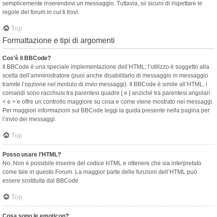
semplicemente inserendovi un messaggio. Tuttavia, sii sicuro di rispettare le
regole del forum in cui ti trovi.
Top
Formattazione e tipi di argomenti
Cos’è il BBCode?
Il BBCode è una speciale implementazione dell’HTML; l’utilizzo è soggetto alla
scelta dell’amministratore (puoi anche disabilitarlo di messaggio in messaggio
tramite l’opzione nel modulo di invio messaggi). Il BBCode è simile all’HTML, i
comandi sono racchiusi tra parentesi quadre [ e ] anziché tra parentesi angolari
< e > e offre un controllo maggiore su cosa e come viene mostrato nei messaggi.
Per maggiori informazioni sul BBCode leggi la guida presente nella pagina per
l’invio dei messaggi.
Top
Posso usare l’HTML?
No. Non è possibile inserire del codice HTML e ottenere che sia interpretato
come tale in questo Forum. La maggior parte delle funzioni dell’HTML può
essere sostituita dal BBCode.
Top
Cosa sono le emoticon?