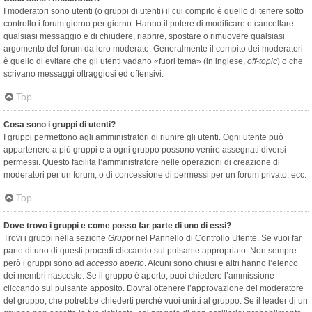
I moderatori sono utenti (o gruppi di utenti) il cui compito è quello di tenere sotto
controllo i forum giorno per giorno. Hanno il potere di modificare o cancellare
qualsiasi messaggio e di chiudere, riaprire, spostare o rimuovere qualsiasi
argomento del forum da loro moderato. Generalmente il compito dei moderatori
è quello di evitare che gli utenti vadano «fuori tema» (in inglese,
off-topic
) o che
scrivano messaggi oltraggiosi ed offensivi.
Top
Cosa sono i gruppi di utenti?
I gruppi permettono agli amministratori di riunire gli utenti. Ogni utente può
appartenere a più gruppi e a ogni gruppo possono venire assegnati diversi
permessi. Questo facilita l’amministratore nelle operazioni di creazione di
moderatori per un forum, o di concessione di permessi per un forum privato, ecc.
Top
Dove trovo i gruppi e come posso far parte di uno di essi?
Trovi i gruppi nella sezione
Gruppi
nel Pannello di Controllo Utente. Se vuoi far
parte di uno di questi procedi cliccando sul pulsante appropriato. Non sempre
però i gruppi sono ad
accesso aperto
. Alcuni sono chiusi e altri hanno l’elenco
dei membri nascosto. Se il gruppo è aperto, puoi chiedere l’ammissione
cliccando sul pulsante apposito. Dovrai ottenere l’approvazione del moderatore
del gruppo, che potrebbe chiederti perché vuoi unirti al gruppo. Se il leader di un