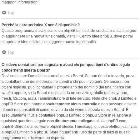
maggiori informazioni.
Top
Perché la caratteristica X non è disponibile?
Questo programma è stato scritto da phpBB Limited. Se credi che ci sia bisogno
di aggiungere una nuova funzionalità, visita il
Centro Idee phpBB
, dove potrai
supportare idee esistenti o suggerire nuove funzionalità.
Top
Chi devo contattare per segnalare abusi e/o per questioni d’ordine legale
concernenti questa Board?
Devi contattare l’amministratore di questa Board. Se non riesci a trovarlo, prova
a contattare uno dei moderatori e chiedi a chi puoi rivolgerti. Se ancora non
ottieni risposta, puoi contattare il proprietario del dominio (fai una ricerca con
whois
) oppure, se la Board è ospitata da un servizio gratuito (ad es. yahoo,
free.fr, f2s.com, ecc.), l’amministratore di tale servizio. Nota che phpBB Limited e
phpBB Store non hanno
assolutamente alcun controllo
e non possono essere
ritenuti responsabili di come, dove e da chi viene utilizzata questa Board. È
assolutamente inutile contattare phpBB Limited o phpBB Store in relazione a
qualsiasi questione legale
non direttamente collegata
al sito phpBB.com,
phpBB-Store.it o al software phpBB stesso. I messaggi di posta elettronica inviati
a phpBB Limited o a phpBB Store riguardanti l’uso da parte di terzi di questo
programma non riceveranno risposta.