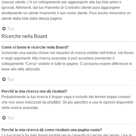
ciascun utente, c’è un collegamento per aggiungerlo alla tua lista amici o
ignorati. Altrimenti, dal tuo Pannello di Controllo Utente puoi aggiungere
direttamente un utente inserendo il suo nome utente. Puoi anche rimuovere un
utente dalla lista dalla stessa pagina.
Top
Ricerche nella Board
Come si fanno le ricerche nella Board?
Scrivendo una parola chiave nel riquadro di ricerca visibile nell’Indice, nei forum
e negli argomenti. Alla ricerca avanzata si può accedere premendo il
collegamento “Cerca” visibile in tutte le pagine. Ci possono essere differenze in
base allo stile utilizzato.
Top
Perché la mia ricerca non dà risultati?
Probabilmente la tua ricerca è troppo vaga e include dei termini troppo comuni
che non sono indicizzati da phpBB3. Sii più specifico e usa le opzioni disponibili
nella ricerca avanzata.
Top
Perché la mia ricerca dà come risultato una pagina vuota?
La tua ricerca ha dato troppi risultati per le capacità di calcolo del server. Usa la