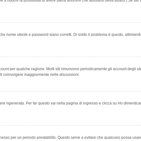
rve a ridurre la possibilità di avere utenti anonimi che abusano della Board.) Se sei s
che nome utente e password siano corretti. Di solito il problema è questo, altriment
account per qualche ragione. Molti siti rimuovono periodicamente gli account degli u
rti coinvolgere maggiormente nelle discussioni.
 rigenerata. Per far questo vai nella pagina di ingresso e clicca su
Ho dimentica
 connesso per un periodo prestabilito. Questo serve a evitare che qualcuno possa us