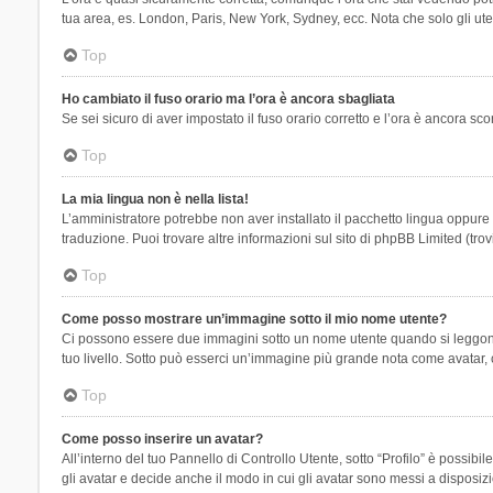
tua area, es. London, Paris, New York, Sydney, ecc. Nota che solo gli uten
Top
Ho cambiato il fuso orario ma l’ora è ancora sbagliata
Se sei sicuro di aver impostato il fuso orario corretto e l’ora è ancora sc
Top
La mia lingua non è nella lista!
L’amministratore potrebbe non aver installato il pacchetto lingua oppure n
traduzione. Puoi trovare altre informazioni sul sito di phpBB Limited (tro
Top
Come posso mostrare un’immagine sotto il mio nome utente?
Ci possono essere due immagini sotto un nome utente quando si leggono i 
tuo livello. Sotto può esserci un’immagine più grande nota come avatar, 
Top
Come posso inserire un avatar?
All’interno del tuo Pannello di Controllo Utente, sotto “Profilo” è possi
gli avatar e decide anche il modo in cui gli avatar sono messi a disposiz