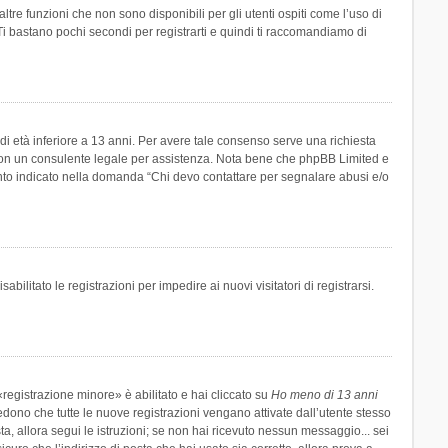
re funzioni che non sono disponibili per gli utenti ospiti come l’uso di
 Ti bastano pochi secondi per registrarti e quindi ti raccomandiamo di
di età inferiore a 13 anni. Per avere tale consenso serve una richiesta
tto con un consulente legale per assistenza. Nota bene che phpBB Limited e
uanto indicato nella domanda “Chi devo contattare per segnalare abusi e/o
ilitato le registrazioni per impedire ai nuovi visitatori di registrarsi.
registrazione minore» è abilitato e hai cliccato su
Ho meno di 13 anni
hiedono che tutte le nuove registrazioni vengano attivate dall’utente stesso
sta, allora segui le istruzioni; se non hai ricevuto nessun messaggio... sei