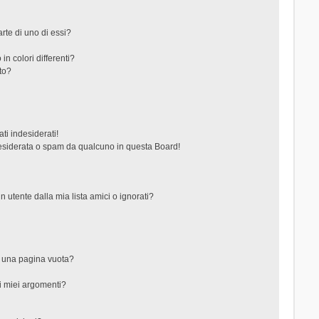
rte di uno di essi?
in colori differenti?
to?
ti indesiderati!
esiderata o spam da qualcuno in questa Board!
tente dalla mia lista amici o ignorati?
?
o una pagina vuota?
i miei argomenti?