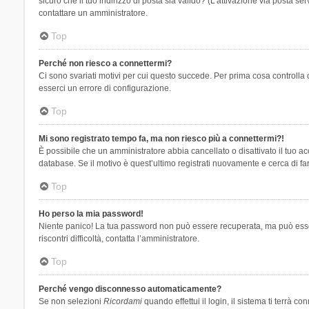
sicuro che il tuo indirizzo di posta sia valido? (L’attivazione via posta se
contattare un amministratore.
Top
Perché non riesco a connettermi?
Ci sono svariati motivi per cui questo succede. Per prima cosa controlla 
esserci un errore di configurazione.
Top
Mi sono registrato tempo fa, ma non riesco più a connettermi?!
È possibile che un amministratore abbia cancellato o disattivato il tuo 
database. Se il motivo è quest’ultimo registrati nuovamente e cerca di fa
Top
Ho perso la mia password!
Niente panico! La tua password non può essere recuperata, ma può essere
riscontri difficoltà, contatta l’amministratore.
Top
Perché vengo disconnesso automaticamente?
Se non selezioni
Ricordami
quando effettui il login, il sistema ti terrà