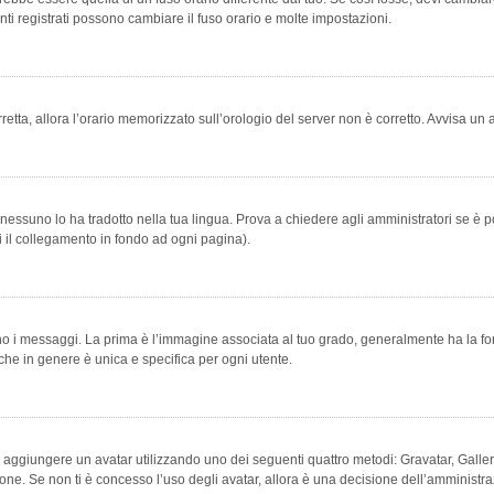
ti registrati possono cambiare il fuso orario e molte impostazioni.
orretta, allora l’orario memorizzato sull’orologio del server non è corretto. Avvisa u
essuno lo ha tradotto nella tua lingua. Prova a chiedere agli amministratori se è po
vi il collegamento in fondo ad ogni pagina).
messaggi. La prima è l’immagine associata al tuo grado, generalmente ha la forma di
che in genere è unica e specifica per ogni utente.
bile aggiungere un avatar utilizzando uno dei seguenti quattro metodi: Gravatar, Gal
ione. Se non ti è concesso l’uso degli avatar, allora è una decisione dell’amministra