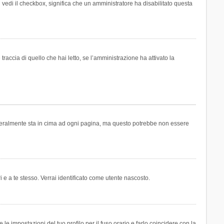
n vedi il checkbox, significa che un amministratore ha disabilitato questa
accia di quello che hai letto, se l’amministrazione ha attivato la
generalmente sta in cima ad ogni pagina, ma questo potrebbe non essere
i e a te stesso. Verrai identificato come utente nascosto.
e impostazioni del tuo profilo per il fuso orario e farlo coincidere con la