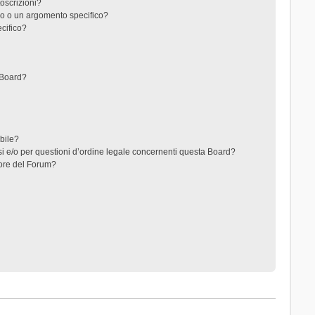
toscrizioni?
o o un argomento specifico?
cifico?
 Board?
ibile?
i e/o per questioni d’ordine legale concernenti questa Board?
ore del Forum?