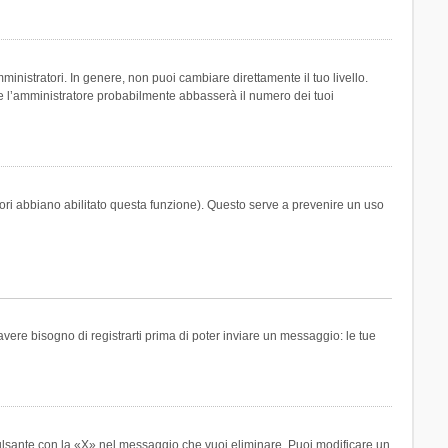
inistratori. In genere, non puoi cambiare direttamente il tuo livello.
 l’amministratore probabilmente abbasserà il numero dei tuoi
tori abbiano abilitato questa funzione). Questo serve a prevenire un uso
ere bisogno di registrarti prima di poter inviare un messaggio: le tue
ulsante con la «X» nel messaggio che vuoi eliminare. Puoi modificare un