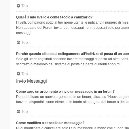
Top
Qual è il mio livello e come faccio a cambiarlo?
I livelli, compaiono sotto al tuo nome utente, e indicano il numero di mes
Non abusare del Forum inviando messaggi non necessari solo per aumenta
messaggi.
Top
Perché quando clicco sul collegamento all’indirizzo di posta di un ut
Solo gli utenti registrati possono inviare messaggi di posta ad altri ute
scorretto o malevolo del sistema di posta da parte di utenti anonimi.
Top
Invio Messaggi
Come apro un argomento o invio un messaggio in un forum?
Per pubblicare un nuovo argomento in un forum, clicca su “Nuovo argoment
funzioni disponibili sono elencate in fondo alla pagina del forum o dell’a
Top
Come modifico o cancello un messaggio?
Puoi modificare o cancellare solo i tuoi messaggi, a meno che tu non s