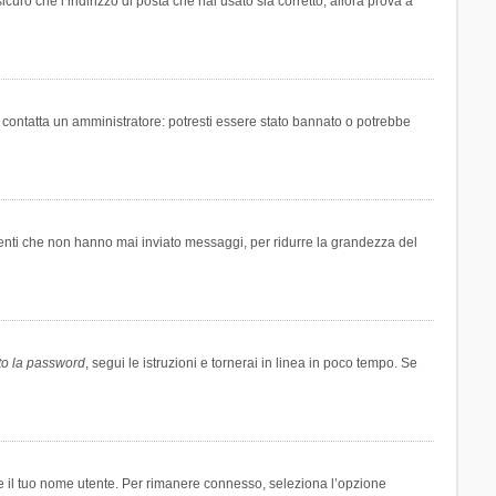
icuro che l’indirizzo di posta che hai usato sia corretto, allora prova a
i contatta un amministratore: potresti essere stato bannato o potrebbe
tenti che non hanno mai inviato messaggi, per ridurre la grandezza del
to la password
, segui le istruzioni e tornerai in linea in poco tempo. Se
are il tuo nome utente. Per rimanere connesso, seleziona l’opzione