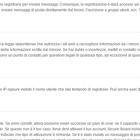
 registrarsi per inviare messaggi. Comunque, la registrazione ti darà accesso ad alt
 inviare messaggi di posta direttamente dal forum, l’iscrizione a gruppi utenti, ecc.
 legge statunitense che autorizza i siti web a raccogliere informazioni da i minori 
e delle informazioni scritte dal minore. Se hai dubbi o incertezze, mettiti in conta
 sono un punto di contatto per questioni legali di qualsiasi tipo, ad eccezione di q
 IP oppure vietato il nome utente che stai tentando di registrare. Può anche aver disab
e. Se sono corretti, allora possono esser successe un paio di cose: se il supporto «
vuto. Se questo non è il tuo caso, forse devi attivare il tuo account. Alcune Board ric
 indicato che tipo di attivazione è richiesta. Se ti è stato inviato un messaggio di po