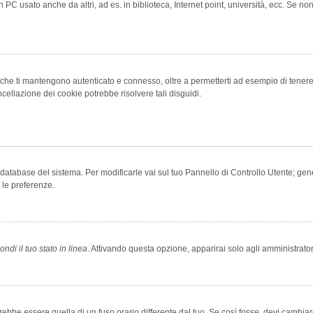
 PC usato anche da altri, ad es. in biblioteca, Internet point, università, ecc. Se no
che ti mantengono autenticato e connesso, oltre a permetterti ad esempio di tenere tr
cellazione dei cookie potrebbe risolvere tali disguidi.
el database del sistema. Per modificarle vai sul tuo Pannello di Controllo Utente; 
 le preferenze.
ndi il tuo stato in linea
. Attivando questa opzione, apparirai solo agli amministrator
be essere quella di un fuso orario differente dal tuo. Se così fosse, devi cambiare l