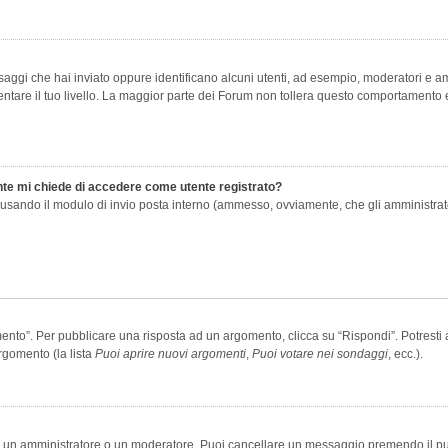
saggi che hai inviato oppure identificano alcuni utenti, ad esempio, moderatori e amm
re il tuo livello. La maggior parte dei Forum non tollera questo comportamento e
ente mi chiede di accedere come utente registrato?
nti usando il modulo di invio posta interno (ammesso, ovviamente, che gli amministra
o”. Per pubblicare una risposta ad un argomento, clicca su “Rispondi”. Potresti av
rgomento (la lista
Puoi aprire nuovi argomenti
,
Puoi votare nei sondaggi
, ecc.).
ia un amministratore o un moderatore. Puoi cancellare un messaggio premendo il p