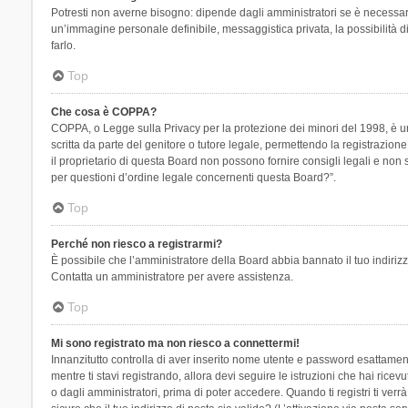
Potresti non averne bisogno: dipende dagli amministratori se è necessario
un’immagine personale definibile, messaggistica privata, la possibilità di
farlo.
Top
Che cosa è COPPA?
COPPA, o Legge sulla Privacy per la protezione dei minori del 1998, è una
scritta da parte del genitore o tutore legale, permettendo la registrazion
il proprietario di questa Board non possono fornire consigli legali e non
per questioni d’ordine legale concernenti questa Board?”.
Top
Perché non riesco a registrarmi?
È possibile che l’amministratore della Board abbia bannato il tuo indirizzo
Contatta un amministratore per avere assistenza.
Top
Mi sono registrato ma non riesco a connettermi!
Innanzitutto controlla di aver inserito nome utente e password esattament
mentre ti stavi registrando, allora devi seguire le istruzioni che hai rice
o dagli amministratori, prima di poter accedere. Quando ti registri ti verrà