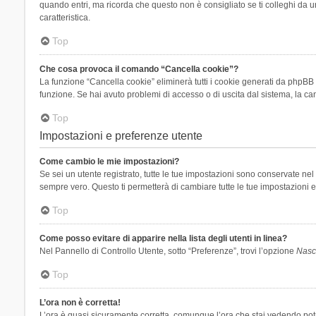
quando entri, ma ricorda che questo non è consigliato se ti colleghi da un
caratteristica.
Top
Che cosa provoca il comando “Cancella cookie”?
La funzione “Cancella cookie” eliminerà tutti i cookie generati da phpBB 
funzione. Se hai avuto problemi di accesso o di uscita dal sistema, la can
Top
Impostazioni e preferenze utente
Come cambio le mie impostazioni?
Se sei un utente registrato, tutte le tue impostazioni sono conservate n
sempre vero. Questo ti permetterà di cambiare tutte le tue impostazioni e
Top
Come posso evitare di apparire nella lista degli utenti in linea?
Nel Pannello di Controllo Utente, sotto “Preferenze”, trovi l’opzione
Nasco
Top
L’ora non è corretta!
L’ora è quasi sicuramente corretta, comunque l’ora che stai vedendo potreb