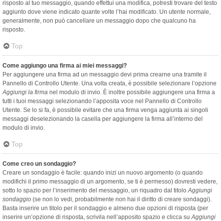
risposto al tuo messaggio, quando effettui una modifica, potresti trovare del testo
aggiunto dove viene indicato quante volte l’hai modificato. Un utente normale,
generalmente, non può cancellare un messaggio dopo che qualcuno ha
risposto.
Top
Come aggiungo una firma ai miei messaggi?
Per aggiungere una firma ad un messaggio devi prima crearne una tramite il
Pannello di Controllo Utente. Una volta creata, è possibile selezionare l’opzione
Aggiungi la firma
nel modulo di invio. È inoltre possibile aggiungere una firma a
tutti i tuoi messaggi selezionando l’apposita voce nel Pannello di Controllo
Utente. Se lo si fa, è possibile evitare che una firma venga aggiunta ai singoli
messaggi deselezionando la casella per aggiungere la firma all’interno del
modulo di invio.
Top
Come creo un sondaggio?
Creare un sondaggio è facile: quando inizi un nuovo argomento (o quando
modifichi il primo messaggio di un argomento, se ti è permesso) dovresti vedere,
sotto lo spazio per l’inserimento del messaggio, un riquadro dal titolo
Aggiungi
sondaggio
(se non lo vedi, probabilmente non hai il diritto di creare sondaggi).
Basta inserire un titolo per il sondaggio e almeno due opzioni di risposta (per
inserire un’opzione di risposta, scrivila nell’apposito spazio e clicca su
Aggiungi