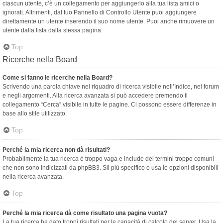
ciascun utente, c’è un collegamento per aggiungerlo alla tua lista amici o
ignorati. Altrimenti, dal tuo Pannello di Controllo Utente puoi aggiungere
direttamente un utente inserendo il suo nome utente. Puoi anche rimuovere un
utente dalla lista dalla stessa pagina.
Top
Ricerche nella Board
Come si fanno le ricerche nella Board?
Scrivendo una parola chiave nel riquadro di ricerca visibile nell’Indice, nei forum
e negli argomenti. Alla ricerca avanzata si può accedere premendo il
collegamento “Cerca” visibile in tutte le pagine. Ci possono essere differenze in
base allo stile utilizzato.
Top
Perché la mia ricerca non dà risultati?
Probabilmente la tua ricerca è troppo vaga e include dei termini troppo comuni
che non sono indicizzati da phpBB3. Sii più specifico e usa le opzioni disponibili
nella ricerca avanzata.
Top
Perché la mia ricerca dà come risultato una pagina vuota?
La tua ricerca ha dato troppi risultati per le capacità di calcolo del server. Usa la