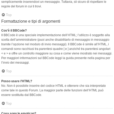
semplicemente inserendovi un messaggio. Tuttavia, sii sicuro di rispettare le
regole del forum in cui ti trovi.
Top
Formattazione e tipi di argomenti
Cos’è il BBCode?
Il BBCode è una speciale implementazione dell’HTML; l’utilizzo è soggetto alla
scelta dell’amministratore (puoi anche disabilitarlo di messaggio in messaggio
tramite l’opzione nel modulo di invio messaggi). Il BBCode è simile all’HTML, i
comandi sono racchiusi tra parentesi quadre [ e ] anziché tra parentesi angolari
< e > e offre un controllo maggiore su cosa e come viene mostrato nei messaggi.
Per maggiori informazioni sul BBCode leggi la guida presente nella pagina per
l’invio dei messaggi.
Top
Posso usare l’HTML?
No. Non è possibile inserire del codice HTML e ottenere che sia interpretato
come tale in questo Forum. La maggior parte delle funzioni dell’HTML può
essere sostituita dal BBCode.
Top
Cosa sono le emoticon?