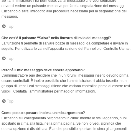
Se l’amministratore l’ha permesso, vai al messaggio che vuoi segnalare:
dovresti vedere un pulsante che serve per fare la segnalazione dei messaggi.
Cliccandolo sarai introdotto alla procedura necessaria per la segnalazione dei
messaggi.
Top
Che cos’è il pulsante “Salva” nella finestra di invio dei messaggi?
La funzione ti permette di salvare bozze di messaggi da completare e inviare in
seguito. Per utilizzarle vai nell’apposita sezione del Pannello di Controllo Utente.
Top
Perché il mio messaggio deve essere approvato?
L’amministratore può decidere che in un forum i messaggi inseriti devono prima
essere controllati. È inoltre possibile che l’amministratore ti abbia inserito in un
gruppo di utenti i cui messaggi ritiene che vadano controllati prima di essere resi
visibili. Contatta l’amministratore per maggiori informazioni.
Top
Come posso spostare in cima un mio argomento?
Cliccando sul collegamento “Argomento in cima” mentre lo stai leggendo, puoi
spostarlo in cima alla lista, nella prima pagina. Se non lo vedi, significa che
questa opzione è disabilitata. È anche possibile spostare in cima gli argomenti