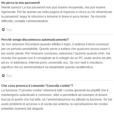
Ho perso la mia password!
Niente panico! La tua password non può essere recuperata, ma può essere
rigenerata. Per far questo vai nella pagina di ingresso e clicca su
Ho dimenticato
la password
, segui le istruzioni e tornerai in linea in poco tempo. Se riscontri
difficoltà, contatta l’amministratore.
Top
Perché vengo disconnesso automaticamente?
Se non selezioni
Ricordami
quando effettui il login, il sistema ti terrà connesso
per un periodo prestabilito. Questo serve a evitare che qualcuno possa usare il
tuo nome utente. Per rimanere connesso, seleziona l’opzione quando entri, ma
ricorda che questo non è consigliato se ti colleghi da un PC usato anche da altri,
ad es. in biblioteca, Internet point, università, ecc. Se non vedi il checkbox,
significa che un amministratore ha disabilitato questa caratteristica.
Top
Che cosa provoca il comando “Cancella cookie”?
La funzione “Cancella cookie” eliminerà tutti i cookie generati da phpBB che ti
mantengono autenticato e connesso, oltre a permetterti ad esempio di tenere
traccia di quello che hai letto, se l’amministrazione ha attivato la funzione. Se hai
avuto problemi di accesso o di uscita dal sistema, la cancellazione dei cookie
potrebbe risolvere tali disguidi.