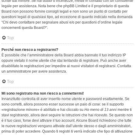
scritte dal minore. Se hai dubbi o incertezze, mettiti in contatto con un consulente
legale per assistenza. Nota bene che phpBB Limited e il proprietario di questa
Board non possono fornire consigli legali e non sono un punto di contatto per
questioni legali di qualsiasi tipo, ad eccezione di quanto indicato nella domanda
“Chi devo contattare per segnalare abusi e/o per questioni d’ordine legale
concernenti questa Board?”.
Top
Perché non riesco a registrarmi?
È possibile che l’amministratore della Board abbia bannato il tuo indirizzo IP
oppure vietato il nome utente che stai tentando di registrare. Può anche aver
disabilitato le registrazioni per impedire ai nuovi visitatori di registrarsi. Contatta
un amministratore per avere assistenza.
Top
Mi sono registrato ma non riesco a connettermi!
Innanzitutto controlla di aver inserito nome utente e password esattamente. Se
sono corretti, allora possono esser successe un paio di cose: se il supporto
«registrazione minore» è abilitato e hai cliccato su
Ho meno di 13 anni
mentre ti
stavi registrando, allora devi seguire le istruzioni che hai ricevuto. Se questo non
è il tuo caso, forse devi attivare il tuo account. Alcune Board richiedono che tutte
le nuove registrazioni vengano attivate dall’utente stesso o dagli amministratori,
prima di poter accedere. Quando ti registri ti verrà indicato che tipo di attivazione