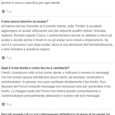
genere è unica e specifica per ogni utente.
Top
Come posso inserire un avatar?
All’interno del tuo Pannello di Controllo Utente, sotto “Profilo” è possibile
aggiungere un avatar utilizzando uno dei seguenti quattro metodi: Gravatar,
Galleria, Remoto oppure Carica. L’amministratore decide se abilitare o meno gli
avatar e decide anche il modo in cui gli avatar sono messi a disposizione. Se
non ti è concesso l’uso degli avatar, allora è una decisione dell’amministrazione,
e devi chiedere a questa le ragioni.
Top
Qual è il mio livello e come faccio a cambiarlo?
I livelli, compaiono sotto al tuo nome utente, e indicano il numero di messaggi
che hai inviato oppure identificano alcuni utenti, ad esempio, moderatori e
amministratori. In genere, non puoi cambiare direttamente il tuo livello. Non
abusare del Forum inviando messaggi non necessari solo per aumentare il tuo
livello. La maggior parte dei Forum non tollera questo comportamento e
l’amministratore probabilmente abbasserà il numero dei tuoi messaggi.
Top
Perché quando clicco sul collegamento all’indirizzo di posta di un utente mi