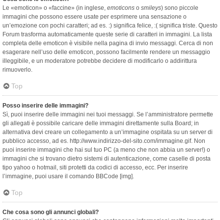
Le «emoticon» o «faccine» (in inglese,
emoticons
o
smileys
) sono piccole
immagini che possono essere usate per esprimere una sensazione o
un’emozione con pochi caratteri; ad es. :) significa felice, :( significa triste. Questo
Forum trasforma automaticamente queste serie di caratteri in immagini. La lista
completa delle emoticon è visibile nella pagina di invio messaggi. Cerca di non
esagerare nell’uso delle emoticon, possono facilmente rendere un messaggio
illeggibile, e un moderatore potrebbe decidere di modificarlo o addirittura
rimuoverlo.
Top
Posso inserire delle immagini?
Sì, puoi inserire delle immagini nei tuoi messaggi. Se l’amministratore permette
gli allegati è possibile caricare delle immagini direttamente sulla Board; in
alternativa devi creare un collegamento a un’immagine ospitata su un server di
pubblico accesso, ad es. http://www.indirizzo-del-sito.com/immagine.gif. Non
puoi inserire immagini che hai sul tuo PC (a meno che non abbia un server!) o
immagini che si trovano dietro sistemi di autenticazione, come caselle di posta
tipo yahoo o hotmail, siti protetti da codici di accesso, ecc. Per inserire
l’immagine, puoi usare il comando BBCode [img].
Top
Che cosa sono gli annunci globali?