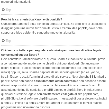
maggiori informazioni.
Top
Perché la caratteristica X non è disponibile?
Questo programma è stato scritto da phpBB Limited. Se credi che ci sia bisogno
di aggiungere una nuova funzionalità, visita il
Centro Idee phpBB
, dove potrai
supportare idee esistenti o suggerire nuove funzionalità.
Top
Chi devo contattare per segnalare abusi e/o per questioni d’ordine legale
concernenti questa Board?
Devi contattare l’amministratore di questa Board. Se non riesci a trovarlo, prova
a contattare uno dei moderatori e chiedi a chi puoi rivolgerti. Se ancora non
ottieni risposta, puoi contattare il proprietario del dominio (fai una ricerca con
whois
) oppure, se la Board è ospitata da un servizio gratuito (ad es. yahoo,
free.fr, f2s.com, ecc.), l’amministratore di tale servizio. Nota che phpBB Limited e
phpBB Store non hanno
assolutamente alcun controllo
e non possono essere
ritenuti responsabili di come, dove e da chi viene utilizzata questa Board. È
assolutamente inutile contattare phpBB Limited o phpBB Store in relazione a
qualsiasi questione legale
non direttamente collegata
al sito phpBB.com,
phpBB-Store.it o al software phpBB stesso. I messaggi di posta elettronica inviati
a phpBB Limited o a phpBB Store riguardanti l’uso da parte di terzi di questo
programma non riceveranno risposta.