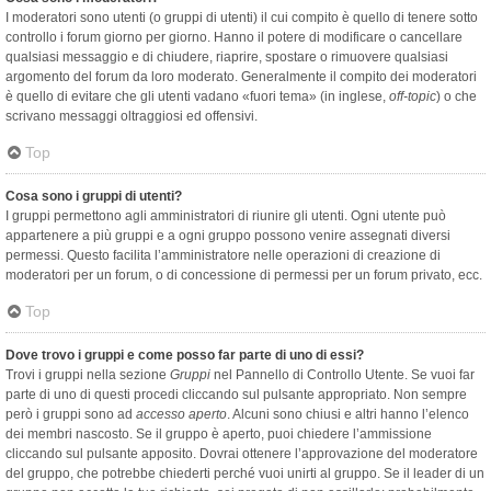
I moderatori sono utenti (o gruppi di utenti) il cui compito è quello di tenere sotto
controllo i forum giorno per giorno. Hanno il potere di modificare o cancellare
qualsiasi messaggio e di chiudere, riaprire, spostare o rimuovere qualsiasi
argomento del forum da loro moderato. Generalmente il compito dei moderatori
è quello di evitare che gli utenti vadano «fuori tema» (in inglese,
off-topic
) o che
scrivano messaggi oltraggiosi ed offensivi.
Top
Cosa sono i gruppi di utenti?
I gruppi permettono agli amministratori di riunire gli utenti. Ogni utente può
appartenere a più gruppi e a ogni gruppo possono venire assegnati diversi
permessi. Questo facilita l’amministratore nelle operazioni di creazione di
moderatori per un forum, o di concessione di permessi per un forum privato, ecc.
Top
Dove trovo i gruppi e come posso far parte di uno di essi?
Trovi i gruppi nella sezione
Gruppi
nel Pannello di Controllo Utente. Se vuoi far
parte di uno di questi procedi cliccando sul pulsante appropriato. Non sempre
però i gruppi sono ad
accesso aperto
. Alcuni sono chiusi e altri hanno l’elenco
dei membri nascosto. Se il gruppo è aperto, puoi chiedere l’ammissione
cliccando sul pulsante apposito. Dovrai ottenere l’approvazione del moderatore
del gruppo, che potrebbe chiederti perché vuoi unirti al gruppo. Se il leader di un