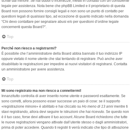
scritte dal minore. Se hai dubbi o incertezze, mettiti in contatto con un consulente
legale per assistenza. Nota bene che phpBB Limited e il proprietario di questa
Board non possono fornire consigli legali e non sono un punto di contatto per
questioni legali di qualsiasi tipo, ad eccezione di quanto indicato nella domanda
“Chi devo contattare per segnalare abusi e/o per questioni d’ordine legale
concernenti questa Board?”.
Top
Perché non riesco a registrarmi?
È possibile che l’amministratore della Board abbia bannato il tuo indirizzo IP
oppure vietato il nome utente che stai tentando di registrare. Può anche aver
disabilitato le registrazioni per impedire ai nuovi visitatori di registrarsi. Contatta
un amministratore per avere assistenza.
Top
Mi sono registrato ma non riesco a connettermi!
Innanzitutto controlla di aver inserito nome utente e password esattamente. Se
sono corretti, allora possono esser successe un paio di cose: se il supporto
«registrazione minore» è abilitato e hai cliccato su
Ho meno di 13 anni
mentre ti
stavi registrando, allora devi seguire le istruzioni che hai ricevuto. Se questo non
è il tuo caso, forse devi attivare il tuo account. Alcune Board richiedono che tutte
le nuove registrazioni vengano attivate dall’utente stesso o dagli amministratori,
prima di poter accedere. Quando ti registri ti verrà indicato che tipo di attivazione