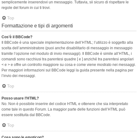
semplicemente inserendovi un messaggio. Tuttavia, sii sicuro di rispettare le
regole del forum in cui ti trovi.
Top
Formattazione e tipi di argomenti
Cos’è il BBCode?
Il BBCode è una speciale implementazione dell’HTML; l’utilizzo è soggetto alla
scelta dell’amministratore (puoi anche disabilitarlo di messaggio in messaggio
tramite l’opzione nel modulo di invio messaggi). Il BBCode è simile all’HTML, i
comandi sono racchiusi tra parentesi quadre [ e ] anziché tra parentesi angolari
< e > e offre un controllo maggiore su cosa e come viene mostrato nei messaggi.
Per maggiori informazioni sul BBCode leggi la guida presente nella pagina per
l’invio dei messaggi.
Top
Posso usare l’HTML?
No. Non è possibile inserire del codice HTML e ottenere che sia interpretato
come tale in questo Forum. La maggior parte delle funzioni dell’HTML può
essere sostituita dal BBCode.
Top
Cosa sono le emoticon?