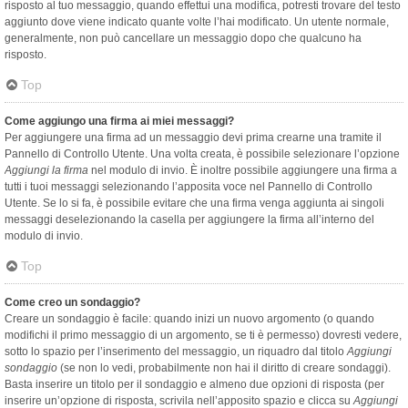
risposto al tuo messaggio, quando effettui una modifica, potresti trovare del testo
aggiunto dove viene indicato quante volte l’hai modificato. Un utente normale,
generalmente, non può cancellare un messaggio dopo che qualcuno ha
risposto.
Top
Come aggiungo una firma ai miei messaggi?
Per aggiungere una firma ad un messaggio devi prima crearne una tramite il
Pannello di Controllo Utente. Una volta creata, è possibile selezionare l’opzione
Aggiungi la firma
nel modulo di invio. È inoltre possibile aggiungere una firma a
tutti i tuoi messaggi selezionando l’apposita voce nel Pannello di Controllo
Utente. Se lo si fa, è possibile evitare che una firma venga aggiunta ai singoli
messaggi deselezionando la casella per aggiungere la firma all’interno del
modulo di invio.
Top
Come creo un sondaggio?
Creare un sondaggio è facile: quando inizi un nuovo argomento (o quando
modifichi il primo messaggio di un argomento, se ti è permesso) dovresti vedere,
sotto lo spazio per l’inserimento del messaggio, un riquadro dal titolo
Aggiungi
sondaggio
(se non lo vedi, probabilmente non hai il diritto di creare sondaggi).
Basta inserire un titolo per il sondaggio e almeno due opzioni di risposta (per
inserire un’opzione di risposta, scrivila nell’apposito spazio e clicca su
Aggiungi