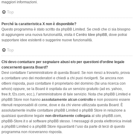
maggiori informazioni.
Top
Perché la caratteristica X non è disponibile?
Questo programma è stato scritto da phpBB Limited. Se credi che ci sia bisogno
di aggiungere una nuova funzionalità, visita il
Centro Idee phpBB
, dove potrai
supportare idee esistenti o suggerire nuove funzionalità.
Top
Chi devo contattare per segnalare abusi e/o per questioni d’ordine legale
concernenti questa Board?
Devi contattare l’amministratore di questa Board. Se non riesci a trovarlo, prova
a contattare uno dei moderatori e chiedi a chi puoi rivolgerti. Se ancora non
ottieni risposta, puoi contattare il proprietario del dominio (fai una ricerca con
whois
) oppure, se la Board è ospitata da un servizio gratuito (ad es. yahoo,
free.fr, f2s.com, ecc.), l’amministratore di tale servizio. Nota che phpBB Limited e
phpBB Store non hanno
assolutamente alcun controllo
e non possono essere
ritenuti responsabili di come, dove e da chi viene utilizzata questa Board. È
assolutamente inutile contattare phpBB Limited o phpBB Store in relazione a
qualsiasi questione legale
non direttamente collegata
al sito phpBB.com,
phpBB-Store.it o al software phpBB stesso. I messaggi di posta elettronica inviati
a phpBB Limited o a phpBB Store riguardanti l’uso da parte di terzi di questo
programma non riceveranno risposta.