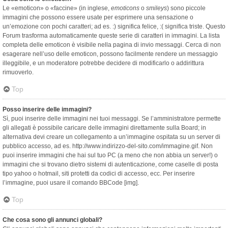
Le «emoticon» o «faccine» (in inglese,
emoticons
o
smileys
) sono piccole
immagini che possono essere usate per esprimere una sensazione o
un’emozione con pochi caratteri; ad es. :) significa felice, :( significa triste. Questo
Forum trasforma automaticamente queste serie di caratteri in immagini. La lista
completa delle emoticon è visibile nella pagina di invio messaggi. Cerca di non
esagerare nell’uso delle emoticon, possono facilmente rendere un messaggio
illeggibile, e un moderatore potrebbe decidere di modificarlo o addirittura
rimuoverlo.
Top
Posso inserire delle immagini?
Sì, puoi inserire delle immagini nei tuoi messaggi. Se l’amministratore permette
gli allegati è possibile caricare delle immagini direttamente sulla Board; in
alternativa devi creare un collegamento a un’immagine ospitata su un server di
pubblico accesso, ad es. http://www.indirizzo-del-sito.com/immagine.gif. Non
puoi inserire immagini che hai sul tuo PC (a meno che non abbia un server!) o
immagini che si trovano dietro sistemi di autenticazione, come caselle di posta
tipo yahoo o hotmail, siti protetti da codici di accesso, ecc. Per inserire
l’immagine, puoi usare il comando BBCode [img].
Top
Che cosa sono gli annunci globali?