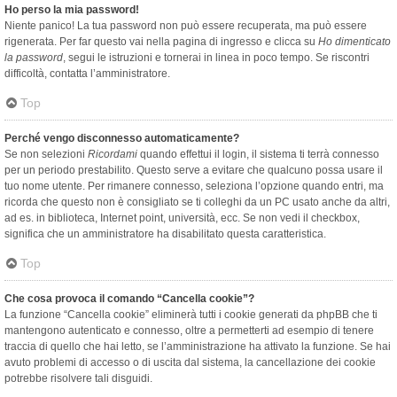
Ho perso la mia password!
Niente panico! La tua password non può essere recuperata, ma può essere
rigenerata. Per far questo vai nella pagina di ingresso e clicca su
Ho dimenticato
la password
, segui le istruzioni e tornerai in linea in poco tempo. Se riscontri
difficoltà, contatta l’amministratore.
Top
Perché vengo disconnesso automaticamente?
Se non selezioni
Ricordami
quando effettui il login, il sistema ti terrà connesso
per un periodo prestabilito. Questo serve a evitare che qualcuno possa usare il
tuo nome utente. Per rimanere connesso, seleziona l’opzione quando entri, ma
ricorda che questo non è consigliato se ti colleghi da un PC usato anche da altri,
ad es. in biblioteca, Internet point, università, ecc. Se non vedi il checkbox,
significa che un amministratore ha disabilitato questa caratteristica.
Top
Che cosa provoca il comando “Cancella cookie”?
La funzione “Cancella cookie” eliminerà tutti i cookie generati da phpBB che ti
mantengono autenticato e connesso, oltre a permetterti ad esempio di tenere
traccia di quello che hai letto, se l’amministrazione ha attivato la funzione. Se hai
avuto problemi di accesso o di uscita dal sistema, la cancellazione dei cookie
potrebbe risolvere tali disguidi.