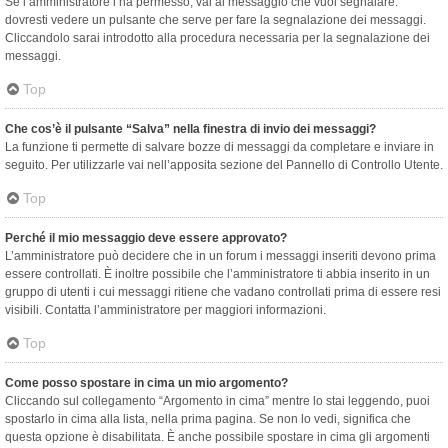
Se l’amministratore l’ha permesso, vai al messaggio che vuoi segnalare:
dovresti vedere un pulsante che serve per fare la segnalazione dei messaggi.
Cliccandolo sarai introdotto alla procedura necessaria per la segnalazione dei
messaggi.
Top
Che cos’è il pulsante “Salva” nella finestra di invio dei messaggi?
La funzione ti permette di salvare bozze di messaggi da completare e inviare in
seguito. Per utilizzarle vai nell’apposita sezione del Pannello di Controllo Utente.
Top
Perché il mio messaggio deve essere approvato?
L’amministratore può decidere che in un forum i messaggi inseriti devono prima
essere controllati. È inoltre possibile che l’amministratore ti abbia inserito in un
gruppo di utenti i cui messaggi ritiene che vadano controllati prima di essere resi
visibili. Contatta l’amministratore per maggiori informazioni.
Top
Come posso spostare in cima un mio argomento?
Cliccando sul collegamento “Argomento in cima” mentre lo stai leggendo, puoi
spostarlo in cima alla lista, nella prima pagina. Se non lo vedi, significa che
questa opzione è disabilitata. È anche possibile spostare in cima gli argomenti