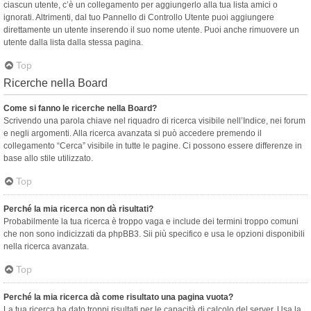
ciascun utente, c’è un collegamento per aggiungerlo alla tua lista amici o
ignorati. Altrimenti, dal tuo Pannello di Controllo Utente puoi aggiungere
direttamente un utente inserendo il suo nome utente. Puoi anche rimuovere un
utente dalla lista dalla stessa pagina.
Top
Ricerche nella Board
Come si fanno le ricerche nella Board?
Scrivendo una parola chiave nel riquadro di ricerca visibile nell’Indice, nei forum
e negli argomenti. Alla ricerca avanzata si può accedere premendo il
collegamento “Cerca” visibile in tutte le pagine. Ci possono essere differenze in
base allo stile utilizzato.
Top
Perché la mia ricerca non dà risultati?
Probabilmente la tua ricerca è troppo vaga e include dei termini troppo comuni
che non sono indicizzati da phpBB3. Sii più specifico e usa le opzioni disponibili
nella ricerca avanzata.
Top
Perché la mia ricerca dà come risultato una pagina vuota?
La tua ricerca ha dato troppi risultati per le capacità di calcolo del server. Usa la