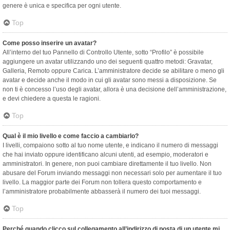
genere è unica e specifica per ogni utente.
Top
Come posso inserire un avatar?
All’interno del tuo Pannello di Controllo Utente, sotto “Profilo” è possibile
aggiungere un avatar utilizzando uno dei seguenti quattro metodi: Gravatar,
Galleria, Remoto oppure Carica. L’amministratore decide se abilitare o meno gli
avatar e decide anche il modo in cui gli avatar sono messi a disposizione. Se
non ti è concesso l’uso degli avatar, allora è una decisione dell’amministrazione,
e devi chiedere a questa le ragioni.
Top
Qual è il mio livello e come faccio a cambiarlo?
I livelli, compaiono sotto al tuo nome utente, e indicano il numero di messaggi
che hai inviato oppure identificano alcuni utenti, ad esempio, moderatori e
amministratori. In genere, non puoi cambiare direttamente il tuo livello. Non
abusare del Forum inviando messaggi non necessari solo per aumentare il tuo
livello. La maggior parte dei Forum non tollera questo comportamento e
l’amministratore probabilmente abbasserà il numero dei tuoi messaggi.
Top
Perché quando clicco sul collegamento all’indirizzo di posta di un utente mi