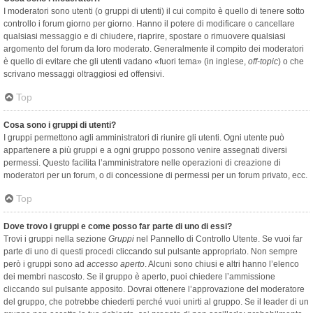
I moderatori sono utenti (o gruppi di utenti) il cui compito è quello di tenere sotto
controllo i forum giorno per giorno. Hanno il potere di modificare o cancellare
qualsiasi messaggio e di chiudere, riaprire, spostare o rimuovere qualsiasi
argomento del forum da loro moderato. Generalmente il compito dei moderatori
è quello di evitare che gli utenti vadano «fuori tema» (in inglese,
off-topic
) o che
scrivano messaggi oltraggiosi ed offensivi.
Top
Cosa sono i gruppi di utenti?
I gruppi permettono agli amministratori di riunire gli utenti. Ogni utente può
appartenere a più gruppi e a ogni gruppo possono venire assegnati diversi
permessi. Questo facilita l’amministratore nelle operazioni di creazione di
moderatori per un forum, o di concessione di permessi per un forum privato, ecc.
Top
Dove trovo i gruppi e come posso far parte di uno di essi?
Trovi i gruppi nella sezione
Gruppi
nel Pannello di Controllo Utente. Se vuoi far
parte di uno di questi procedi cliccando sul pulsante appropriato. Non sempre
però i gruppi sono ad
accesso aperto
. Alcuni sono chiusi e altri hanno l’elenco
dei membri nascosto. Se il gruppo è aperto, puoi chiedere l’ammissione
cliccando sul pulsante apposito. Dovrai ottenere l’approvazione del moderatore
del gruppo, che potrebbe chiederti perché vuoi unirti al gruppo. Se il leader di un