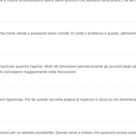
rve a ridurre la possibilità di avere utenti anonimi che abusano della Board.) Se sei s
che nome utente e password siano corretti. Di solito il problema è questo, altriment
account per qualche ragione. Molti siti rimuovono periodicamente gli account degli u
rti coinvolgere maggiormente nelle discussioni.
 rigenerata. Per far questo vai nella pagina di ingresso e clicca su
Ho dimentica
 connesso per un periodo prestabilito. Questo serve a evitare che qualcuno possa us