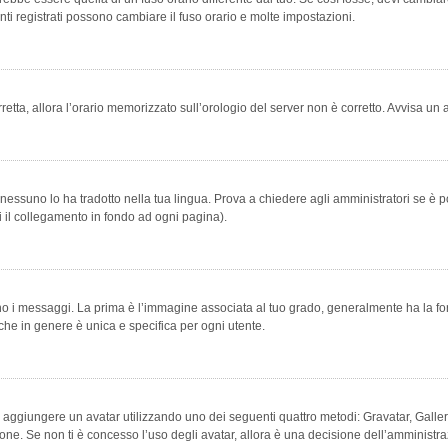
ti registrati possono cambiare il fuso orario e molte impostazioni.
orretta, allora l’orario memorizzato sull’orologio del server non è corretto. Avvisa u
essuno lo ha tradotto nella tua lingua. Prova a chiedere agli amministratori se è po
vi il collegamento in fondo ad ogni pagina).
messaggi. La prima è l’immagine associata al tuo grado, generalmente ha la forma di
che in genere è unica e specifica per ogni utente.
bile aggiungere un avatar utilizzando uno dei seguenti quattro metodi: Gravatar, Gal
ione. Se non ti è concesso l’uso degli avatar, allora è una decisione dell’amministra