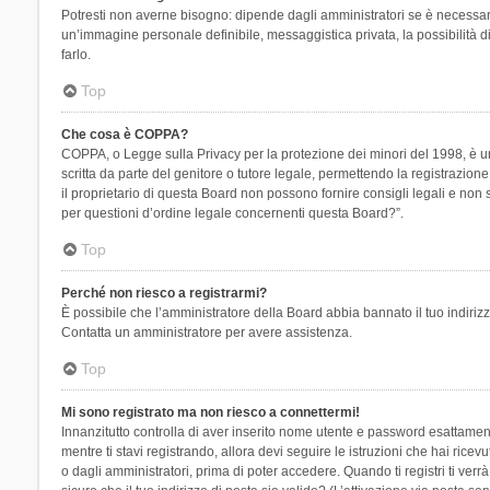
Potresti non averne bisogno: dipende dagli amministratori se è necessario
un’immagine personale definibile, messaggistica privata, la possibilità di
farlo.
Top
Che cosa è COPPA?
COPPA, o Legge sulla Privacy per la protezione dei minori del 1998, è una
scritta da parte del genitore o tutore legale, permettendo la registrazion
il proprietario di questa Board non possono fornire consigli legali e non
per questioni d’ordine legale concernenti questa Board?”.
Top
Perché non riesco a registrarmi?
È possibile che l’amministratore della Board abbia bannato il tuo indirizzo
Contatta un amministratore per avere assistenza.
Top
Mi sono registrato ma non riesco a connettermi!
Innanzitutto controlla di aver inserito nome utente e password esattament
mentre ti stavi registrando, allora devi seguire le istruzioni che hai rice
o dagli amministratori, prima di poter accedere. Quando ti registri ti verrà