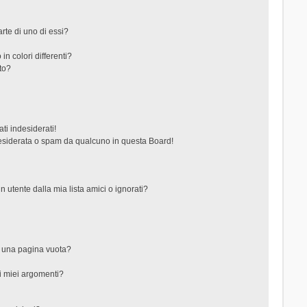
rte di uno di essi?
in colori differenti?
to?
ti indesiderati!
esiderata o spam da qualcuno in questa Board!
tente dalla mia lista amici o ignorati?
?
o una pagina vuota?
i miei argomenti?