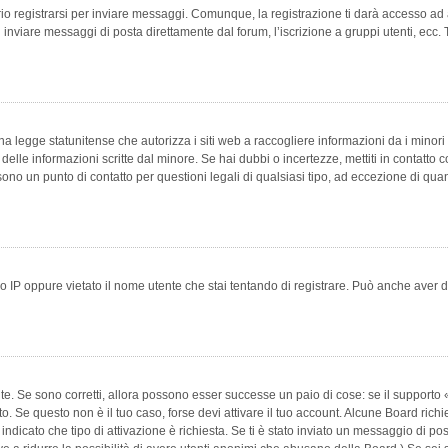
 registrarsi per inviare messaggi. Comunque, la registrazione ti darà accesso ad alt
 inviare messaggi di posta direttamente dal forum, l’iscrizione a gruppi utenti, ecc.
 legge statunitense che autorizza i siti web a raccogliere informazioni da i minori 
e delle informazioni scritte dal minore. Se hai dubbi o incertezze, mettiti in conta
 sono un punto di contatto per questioni legali di qualsiasi tipo, ad eccezione di q
 IP oppure vietato il nome utente che stai tentando di registrare. Può anche aver disab
e. Se sono corretti, allora possono esser successe un paio di cose: se il supporto «
vuto. Se questo non è il tuo caso, forse devi attivare il tuo account. Alcune Board ric
 indicato che tipo di attivazione è richiesta. Se ti è stato inviato un messaggio di po