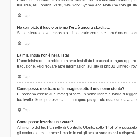
tua area, es. London, Paris, New York, Sydney, ecc. Nota che solo gli uten
Top
Ho cambiato il fuso orario ma l’ora è ancora sbagliata
Se sei sicuro di aver impostato il fuso orario corretto e l’ora è ancora sc
Top
La mia lingua non è nella lista!
L’amministratore potrebbe non aver installato il pacchetto lingua oppure n
traduzione. Puoi trovare altre informazioni sul sito di phpBB Limited (tro
Top
Come posso mostrare un’immagine sotto il mio nome utente?
Ci possono essere due immagini sotto un nome utente quando si leggono i 
tuo livello. Sotto può esserci un’immagine più grande nota come avatar, 
Top
Come posso inserire un avatar?
All’interno del tuo Pannello di Controllo Utente, sotto “Profilo” è possi
gli avatar e decide anche il modo in cui gli avatar sono messi a disposiz