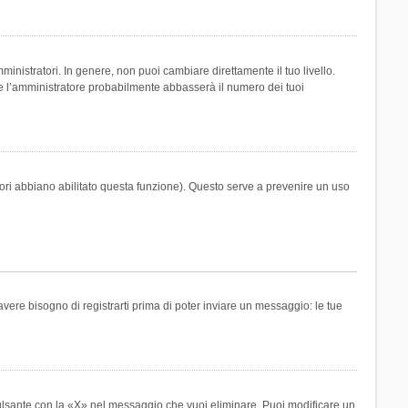
inistratori. In genere, non puoi cambiare direttamente il tuo livello.
 l’amministratore probabilmente abbasserà il numero dei tuoi
tori abbiano abilitato questa funzione). Questo serve a prevenire un uso
ere bisogno di registrarti prima di poter inviare un messaggio: le tue
ulsante con la «X» nel messaggio che vuoi eliminare. Puoi modificare un