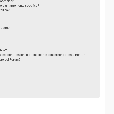
toscrizioni?
o o un argomento specifico?
cifico?
 Board?
ibile?
i e/o per questioni d’ordine legale concernenti questa Board?
ore del Forum?