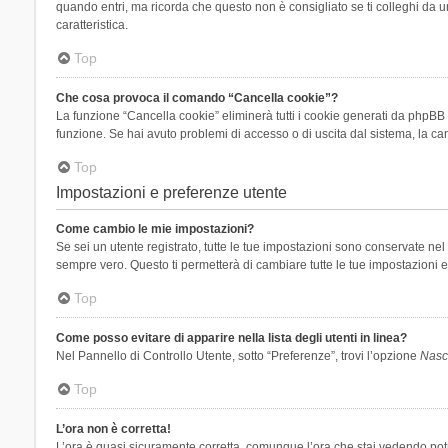
quando entri, ma ricorda che questo non è consigliato se ti colleghi da un
caratteristica.
Top
Che cosa provoca il comando “Cancella cookie”?
La funzione “Cancella cookie” eliminerà tutti i cookie generati da phpBB 
funzione. Se hai avuto problemi di accesso o di uscita dal sistema, la can
Top
Impostazioni e preferenze utente
Come cambio le mie impostazioni?
Se sei un utente registrato, tutte le tue impostazioni sono conservate n
sempre vero. Questo ti permetterà di cambiare tutte le tue impostazioni e
Top
Come posso evitare di apparire nella lista degli utenti in linea?
Nel Pannello di Controllo Utente, sotto “Preferenze”, trovi l’opzione
Nasco
Top
L’ora non è corretta!
L’ora è quasi sicuramente corretta, comunque l’ora che stai vedendo potreb