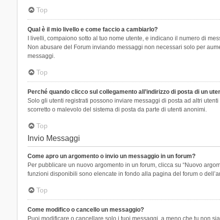
Top
Qual è il mio livello e come faccio a cambiarlo?
I livelli, compaiono sotto al tuo nome utente, e indicano il numero di mes
Non abusare del Forum inviando messaggi non necessari solo per aumenta
messaggi.
Top
Perché quando clicco sul collegamento all’indirizzo di posta di un ut
Solo gli utenti registrati possono inviare messaggi di posta ad altri ute
scorretto o malevolo del sistema di posta da parte di utenti anonimi.
Top
Invio Messaggi
Come apro un argomento o invio un messaggio in un forum?
Per pubblicare un nuovo argomento in un forum, clicca su “Nuovo argoment
funzioni disponibili sono elencate in fondo alla pagina del forum o dell’a
Top
Come modifico o cancello un messaggio?
Puoi modificare o cancellare solo i tuoi messaggi, a meno che tu non s