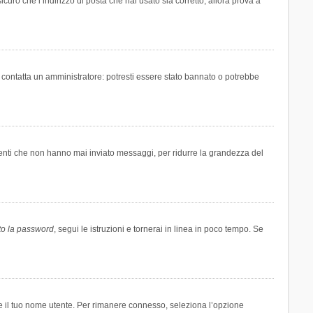
icuro che l’indirizzo di posta che hai usato sia corretto, allora prova a
i contatta un amministratore: potresti essere stato bannato o potrebbe
tenti che non hanno mai inviato messaggi, per ridurre la grandezza del
to la password
, segui le istruzioni e tornerai in linea in poco tempo. Se
are il tuo nome utente. Per rimanere connesso, seleziona l’opzione