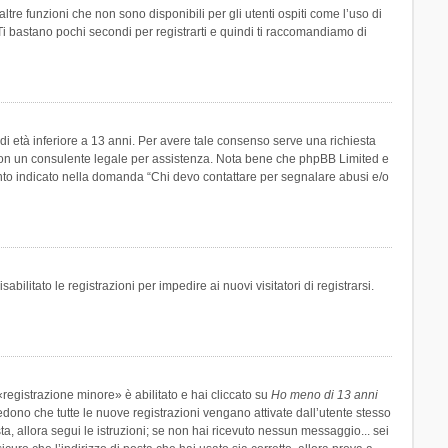
re funzioni che non sono disponibili per gli utenti ospiti come l’uso di
 Ti bastano pochi secondi per registrarti e quindi ti raccomandiamo di
di età inferiore a 13 anni. Per avere tale consenso serve una richiesta
tto con un consulente legale per assistenza. Nota bene che phpBB Limited e
uanto indicato nella domanda “Chi devo contattare per segnalare abusi e/o
ilitato le registrazioni per impedire ai nuovi visitatori di registrarsi.
registrazione minore» è abilitato e hai cliccato su
Ho meno di 13 anni
hiedono che tutte le nuove registrazioni vengano attivate dall’utente stesso
sta, allora segui le istruzioni; se non hai ricevuto nessun messaggio... sei