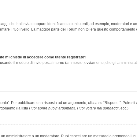
saggi che hai inviato oppure identificano alcuni utenti, ad esempio, moderatori e amm
re il tuo livello. La maggior parte dei Forum non tollera questo comportamento e
ente mi chiede di accedere come utente registrato?
nti usando il modulo di invio posta interno (ammesso, ovviamente, che gli amministra
o”. Per pubblicare una risposta ad un argomento, clicca su “Rispondi”. Potresti av
rgomento (la lista
Puoi aprire nuovi argomenti
,
Puoi votare nei sondaggi
, ecc.).
ia un amministratore o un moderatore. Puoi cancellare un messaggio premendo il p