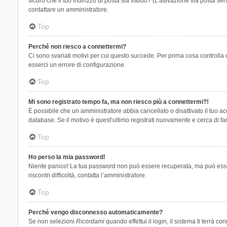
sicuro che il tuo indirizzo di posta sia valido? (L’attivazione via posta se
contattare un amministratore.
Top
Perché non riesco a connettermi?
Ci sono svariati motivi per cui questo succede. Per prima cosa controlla 
esserci un errore di configurazione.
Top
Mi sono registrato tempo fa, ma non riesco più a connettermi?!
È possibile che un amministratore abbia cancellato o disattivato il tuo 
database. Se il motivo è quest’ultimo registrati nuovamente e cerca di fa
Top
Ho perso la mia password!
Niente panico! La tua password non può essere recuperata, ma può essere
riscontri difficoltà, contatta l’amministratore.
Top
Perché vengo disconnesso automaticamente?
Se non selezioni
Ricordami
quando effettui il login, il sistema ti terrà