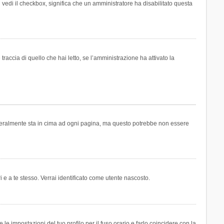
n vedi il checkbox, significa che un amministratore ha disabilitato questa
accia di quello che hai letto, se l’amministrazione ha attivato la
generalmente sta in cima ad ogni pagina, ma questo potrebbe non essere
i e a te stesso. Verrai identificato come utente nascosto.
e impostazioni del tuo profilo per il fuso orario e farlo coincidere con la