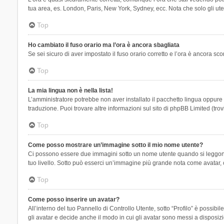
tua area, es. London, Paris, New York, Sydney, ecc. Nota che solo gli uten
Top
Ho cambiato il fuso orario ma l’ora è ancora sbagliata
Se sei sicuro di aver impostato il fuso orario corretto e l’ora è ancora sc
Top
La mia lingua non è nella lista!
L’amministratore potrebbe non aver installato il pacchetto lingua oppure n
traduzione. Puoi trovare altre informazioni sul sito di phpBB Limited (tro
Top
Come posso mostrare un’immagine sotto il mio nome utente?
Ci possono essere due immagini sotto un nome utente quando si leggono i 
tuo livello. Sotto può esserci un’immagine più grande nota come avatar, 
Top
Come posso inserire un avatar?
All’interno del tuo Pannello di Controllo Utente, sotto “Profilo” è possi
gli avatar e decide anche il modo in cui gli avatar sono messi a disposiz