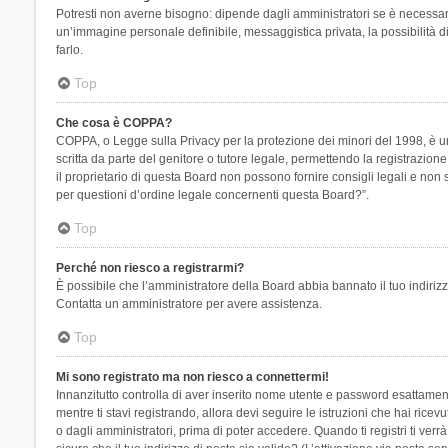
Potresti non averne bisogno: dipende dagli amministratori se è necessario
un’immagine personale definibile, messaggistica privata, la possibilità di
farlo.
Top
Che cosa è COPPA?
COPPA, o Legge sulla Privacy per la protezione dei minori del 1998, è una
scritta da parte del genitore o tutore legale, permettendo la registrazion
il proprietario di questa Board non possono fornire consigli legali e non
per questioni d’ordine legale concernenti questa Board?”.
Top
Perché non riesco a registrarmi?
È possibile che l’amministratore della Board abbia bannato il tuo indirizzo
Contatta un amministratore per avere assistenza.
Top
Mi sono registrato ma non riesco a connettermi!
Innanzitutto controlla di aver inserito nome utente e password esattament
mentre ti stavi registrando, allora devi seguire le istruzioni che hai rice
o dagli amministratori, prima di poter accedere. Quando ti registri ti verrà