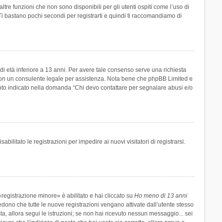
re funzioni che non sono disponibili per gli utenti ospiti come l’uso di
 Ti bastano pochi secondi per registrarti e quindi ti raccomandiamo di
di età inferiore a 13 anni. Per avere tale consenso serve una richiesta
tto con un consulente legale per assistenza. Nota bene che phpBB Limited e
uanto indicato nella domanda “Chi devo contattare per segnalare abusi e/o
ilitato le registrazioni per impedire ai nuovi visitatori di registrarsi.
registrazione minore» è abilitato e hai cliccato su
Ho meno di 13 anni
hiedono che tutte le nuove registrazioni vengano attivate dall’utente stesso
sta, allora segui le istruzioni; se non hai ricevuto nessun messaggio... sei