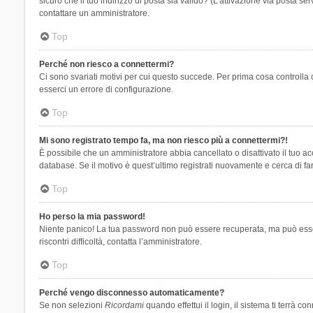
sicuro che il tuo indirizzo di posta sia valido? (L’attivazione via posta se
contattare un amministratore.
Top
Perché non riesco a connettermi?
Ci sono svariati motivi per cui questo succede. Per prima cosa controlla 
esserci un errore di configurazione.
Top
Mi sono registrato tempo fa, ma non riesco più a connettermi?!
È possibile che un amministratore abbia cancellato o disattivato il tuo 
database. Se il motivo è quest’ultimo registrati nuovamente e cerca di fa
Top
Ho perso la mia password!
Niente panico! La tua password non può essere recuperata, ma può essere
riscontri difficoltà, contatta l’amministratore.
Top
Perché vengo disconnesso automaticamente?
Se non selezioni
Ricordami
quando effettui il login, il sistema ti terrà