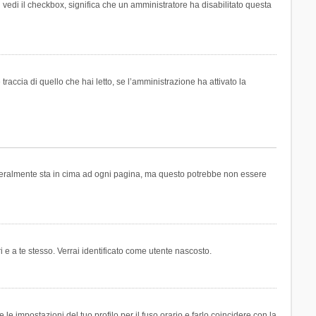
n vedi il checkbox, significa che un amministratore ha disabilitato questa
accia di quello che hai letto, se l’amministrazione ha attivato la
generalmente sta in cima ad ogni pagina, ma questo potrebbe non essere
i e a te stesso. Verrai identificato come utente nascosto.
e impostazioni del tuo profilo per il fuso orario e farlo coincidere con la