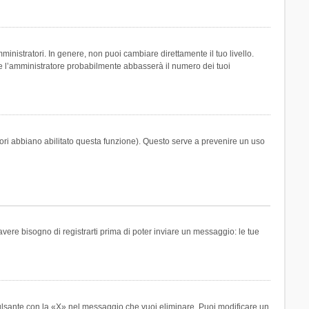
inistratori. In genere, non puoi cambiare direttamente il tuo livello.
 l’amministratore probabilmente abbasserà il numero dei tuoi
tori abbiano abilitato questa funzione). Questo serve a prevenire un uso
ere bisogno di registrarti prima di poter inviare un messaggio: le tue
ulsante con la «X» nel messaggio che vuoi eliminare. Puoi modificare un