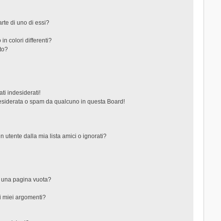
rte di uno di essi?
in colori differenti?
to?
ti indesiderati!
esiderata o spam da qualcuno in questa Board!
tente dalla mia lista amici o ignorati?
?
o una pagina vuota?
i miei argomenti?