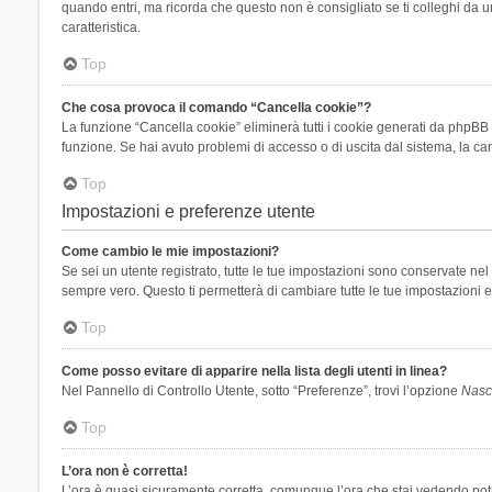
quando entri, ma ricorda che questo non è consigliato se ti colleghi da un
caratteristica.
Top
Che cosa provoca il comando “Cancella cookie”?
La funzione “Cancella cookie” eliminerà tutti i cookie generati da phpBB 
funzione. Se hai avuto problemi di accesso o di uscita dal sistema, la can
Top
Impostazioni e preferenze utente
Come cambio le mie impostazioni?
Se sei un utente registrato, tutte le tue impostazioni sono conservate n
sempre vero. Questo ti permetterà di cambiare tutte le tue impostazioni e
Top
Come posso evitare di apparire nella lista degli utenti in linea?
Nel Pannello di Controllo Utente, sotto “Preferenze”, trovi l’opzione
Nasco
Top
L’ora non è corretta!
L’ora è quasi sicuramente corretta, comunque l’ora che stai vedendo potreb