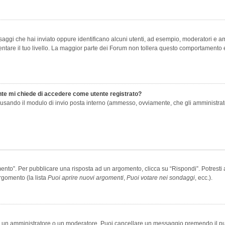
saggi che hai inviato oppure identificano alcuni utenti, ad esempio, moderatori e amm
re il tuo livello. La maggior parte dei Forum non tollera questo comportamento e
ente mi chiede di accedere come utente registrato?
nti usando il modulo di invio posta interno (ammesso, ovviamente, che gli amministra
o”. Per pubblicare una risposta ad un argomento, clicca su “Rispondi”. Potresti av
rgomento (la lista
Puoi aprire nuovi argomenti
,
Puoi votare nei sondaggi
, ecc.).
ia un amministratore o un moderatore. Puoi cancellare un messaggio premendo il p