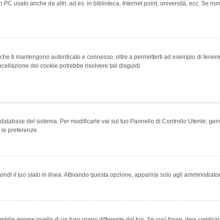
 PC usato anche da altri, ad es. in biblioteca, Internet point, università, ecc. Se no
che ti mantengono autenticato e connesso, oltre a permetterti ad esempio di tenere tr
cellazione dei cookie potrebbe risolvere tali disguidi.
el database del sistema. Per modificarle vai sul tuo Pannello di Controllo Utente; 
 le preferenze.
ndi il tuo stato in linea
. Attivando questa opzione, apparirai solo agli amministrator
be essere quella di un fuso orario differente dal tuo. Se così fosse, devi cambiare l