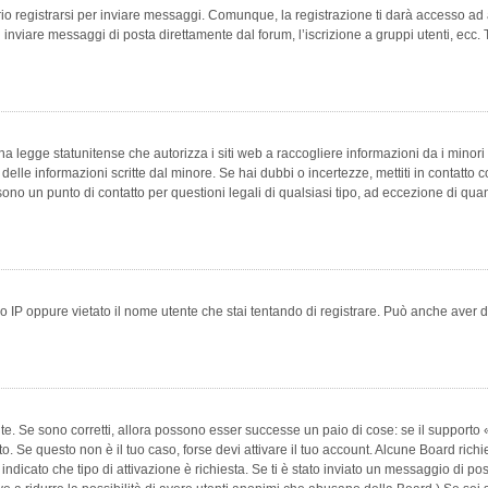
 registrarsi per inviare messaggi. Comunque, la registrazione ti darà accesso ad alt
 inviare messaggi di posta direttamente dal forum, l’iscrizione a gruppi utenti, ecc.
 legge statunitense che autorizza i siti web a raccogliere informazioni da i minori 
e delle informazioni scritte dal minore. Se hai dubbi o incertezze, mettiti in conta
 sono un punto di contatto per questioni legali di qualsiasi tipo, ad eccezione di q
 IP oppure vietato il nome utente che stai tentando di registrare. Può anche aver disab
e. Se sono corretti, allora possono esser successe un paio di cose: se il supporto «
vuto. Se questo non è il tuo caso, forse devi attivare il tuo account. Alcune Board ric
 indicato che tipo di attivazione è richiesta. Se ti è stato inviato un messaggio di po