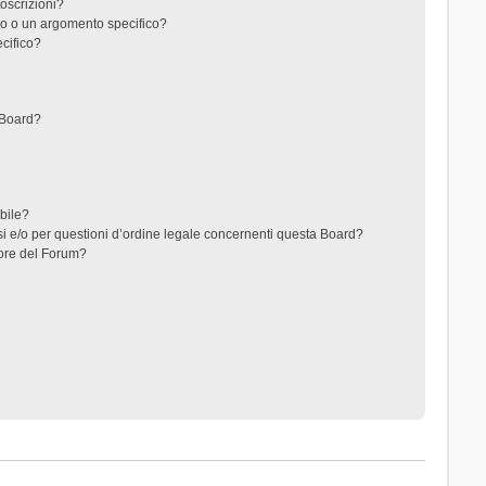
toscrizioni?
o o un argomento specifico?
cifico?
 Board?
ibile?
i e/o per questioni d’ordine legale concernenti questa Board?
ore del Forum?