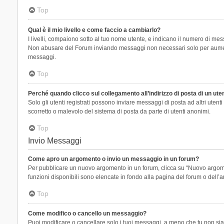
Top
Qual è il mio livello e come faccio a cambiarlo?
I livelli, compaiono sotto al tuo nome utente, e indicano il numero di mes
Non abusare del Forum inviando messaggi non necessari solo per aumenta
messaggi.
Top
Perché quando clicco sul collegamento all’indirizzo di posta di un ut
Solo gli utenti registrati possono inviare messaggi di posta ad altri ute
scorretto o malevolo del sistema di posta da parte di utenti anonimi.
Top
Invio Messaggi
Come apro un argomento o invio un messaggio in un forum?
Per pubblicare un nuovo argomento in un forum, clicca su “Nuovo argoment
funzioni disponibili sono elencate in fondo alla pagina del forum o dell’a
Top
Come modifico o cancello un messaggio?
Puoi modificare o cancellare solo i tuoi messaggi, a meno che tu non s