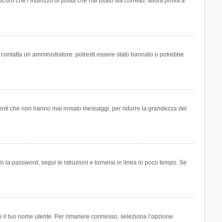
icuro che l’indirizzo di posta che hai usato sia corretto, allora prova a
i contatta un amministratore: potresti essere stato bannato o potrebbe
tenti che non hanno mai inviato messaggi, per ridurre la grandezza del
to la password
, segui le istruzioni e tornerai in linea in poco tempo. Se
are il tuo nome utente. Per rimanere connesso, seleziona l’opzione