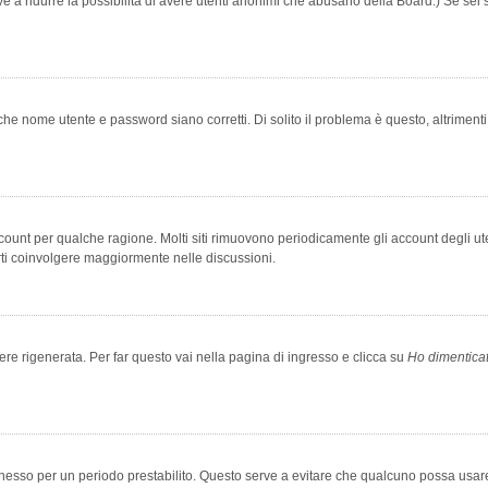
rve a ridurre la possibilità di avere utenti anonimi che abusano della Board.) Se sei s
che nome utente e password siano corretti. Di solito il problema è questo, altriment
account per qualche ragione. Molti siti rimuovono periodicamente gli account degli u
rti coinvolgere maggiormente nelle discussioni.
 rigenerata. Per far questo vai nella pagina di ingresso e clicca su
Ho dimentica
 connesso per un periodo prestabilito. Questo serve a evitare che qualcuno possa us