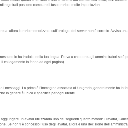
ti registrati possono cambiare il fuso orario e molte impostazioni.
orretta, allora l’orario memorizzato sull’orologio del server non è corretto. Avvisa u
essuno lo ha tradotto nella tua lingua. Prova a chiedere agli amministratori se è po
vi il collegamento in fondo ad ogni pagina).
messaggi. La prima è l’immagine associata al tuo grado, generalmente ha la forma di
che in genere è unica e specifica per ogni utente.
bile aggiungere un avatar utilizzando uno dei seguenti quattro metodi: Gravatar, Gal
ione. Se non ti è concesso l’uso degli avatar, allora è una decisione dell’amministra