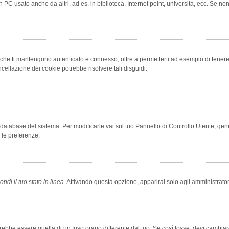
 PC usato anche da altri, ad es. in biblioteca, Internet point, università, ecc. Se no
che ti mantengono autenticato e connesso, oltre a permetterti ad esempio di tenere tr
cellazione dei cookie potrebbe risolvere tali disguidi.
el database del sistema. Per modificarle vai sul tuo Pannello di Controllo Utente; 
 le preferenze.
ndi il tuo stato in linea
. Attivando questa opzione, apparirai solo agli amministrator
be essere quella di un fuso orario differente dal tuo. Se così fosse, devi cambiare l