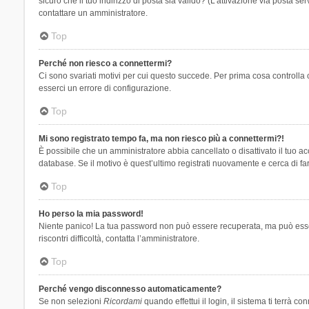
sicuro che il tuo indirizzo di posta sia valido? (L’attivazione via posta se
contattare un amministratore.
Top
Perché non riesco a connettermi?
Ci sono svariati motivi per cui questo succede. Per prima cosa controlla 
esserci un errore di configurazione.
Top
Mi sono registrato tempo fa, ma non riesco più a connettermi?!
È possibile che un amministratore abbia cancellato o disattivato il tuo 
database. Se il motivo è quest’ultimo registrati nuovamente e cerca di fa
Top
Ho perso la mia password!
Niente panico! La tua password non può essere recuperata, ma può essere
riscontri difficoltà, contatta l’amministratore.
Top
Perché vengo disconnesso automaticamente?
Se non selezioni
Ricordami
quando effettui il login, il sistema ti terrà