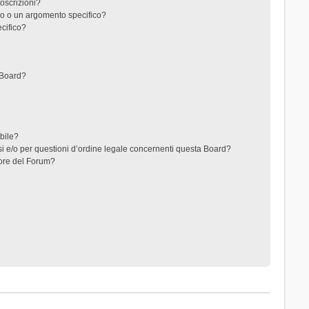
toscrizioni?
o o un argomento specifico?
cifico?
 Board?
ibile?
i e/o per questioni d’ordine legale concernenti questa Board?
ore del Forum?