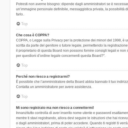
Potresti non averne bisogno: dipende dagli amministratori se è necessario
un’immagine personale definibile, messaggistica privata, la possibilità di
farlo.
Top
Che cosa è COPPA?
COPPA, o Legge sulla Privacy per la protezione dei minori del 1998, è una
scritta da parte del genitore o tutore legale, permettendo la registrazion
il proprietario di questa Board non possono fornire consigli legali e non
per questioni d’ordine legale concernenti questa Board?”.
Top
Perché non riesco a registrarmi?
È possibile che l’amministratore della Board abbia bannato il tuo indirizzo
Contatta un amministratore per avere assistenza.
Top
Mi sono registrato ma non riesco a connettermi!
Innanzitutto controlla di aver inserito nome utente e password esattament
mentre ti stavi registrando, allora devi seguire le istruzioni che hai rice
o dagli amministratori, prima di poter accedere. Quando ti registri ti verrà