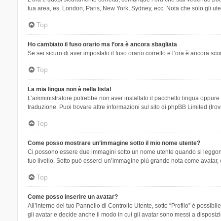
tua area, es. London, Paris, New York, Sydney, ecc. Nota che solo gli uten
Top
Ho cambiato il fuso orario ma l’ora è ancora sbagliata
Se sei sicuro di aver impostato il fuso orario corretto e l’ora è ancora sc
Top
La mia lingua non è nella lista!
L’amministratore potrebbe non aver installato il pacchetto lingua oppure n
traduzione. Puoi trovare altre informazioni sul sito di phpBB Limited (tro
Top
Come posso mostrare un’immagine sotto il mio nome utente?
Ci possono essere due immagini sotto un nome utente quando si leggono i 
tuo livello. Sotto può esserci un’immagine più grande nota come avatar, 
Top
Come posso inserire un avatar?
All’interno del tuo Pannello di Controllo Utente, sotto “Profilo” è possi
gli avatar e decide anche il modo in cui gli avatar sono messi a disposiz