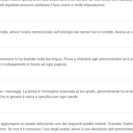
ti registrati possono cambiare il fuso orario e molte impostazioni.
orretta, allora l’orario memorizzato sull’orologio del server non è corretto. Avvisa u
essuno lo ha tradotto nella tua lingua. Prova a chiedere agli amministratori se è po
vi il collegamento in fondo ad ogni pagina).
messaggi. La prima è l’immagine associata al tuo grado, generalmente ha la forma di
che in genere è unica e specifica per ogni utente.
bile aggiungere un avatar utilizzando uno dei seguenti quattro metodi: Gravatar, Gal
ione. Se non ti è concesso l’uso degli avatar, allora è una decisione dell’amministra