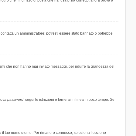
icuro che l’indirizzo di posta che hai usato sia corretto, allora prova a
i contatta un amministratore: potresti essere stato bannato o potrebbe
tenti che non hanno mai inviato messaggi, per ridurre la grandezza del
to la password
, segui le istruzioni e tornerai in linea in poco tempo. Se
are il tuo nome utente. Per rimanere connesso, seleziona l’opzione