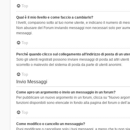
Top
Qual è il mio livello e come faccio a cambiarlo?
I livelli, compaiono sotto al tuo nome utente, e indicano il numero di mes
Non abusare del Forum inviando messaggi non necessari solo per aumenta
messaggi.
Top
Perché quando clicco sul collegamento all’indirizzo di posta di un ut
Solo gli utenti registrati possono inviare messaggi di posta ad altri ute
scorretto o malevolo del sistema di posta da parte di utenti anonimi.
Top
Invio Messaggi
Come apro un argomento o invio un messaggio in un forum?
Per pubblicare un nuovo argomento in un forum, clicca su “Nuovo argoment
funzioni disponibili sono elencate in fondo alla pagina del forum o dell’a
Top
Come modifico o cancello un messaggio?
Puoi modificare o cancellare solo i tuoi messaggi, a meno che tu non s