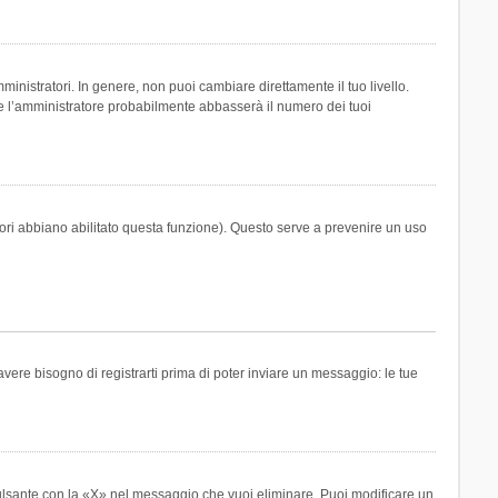
inistratori. In genere, non puoi cambiare direttamente il tuo livello.
 l’amministratore probabilmente abbasserà il numero dei tuoi
tori abbiano abilitato questa funzione). Questo serve a prevenire un uso
ere bisogno di registrarti prima di poter inviare un messaggio: le tue
ulsante con la «X» nel messaggio che vuoi eliminare. Puoi modificare un