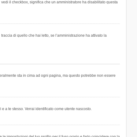
n vedi il checkbox, significa che un amministratore ha disabilitato questa
accia di quello che hai letto, se l’amministrazione ha attivato la
generalmente sta in cima ad ogni pagina, ma questo potrebbe non essere
i e a te stesso. Verrai identificato come utente nascosto.
e impostazioni del tuo profilo per il fuso orario e farlo coincidere con la