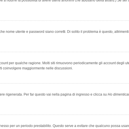
rve a ridurre la possibilità di avere utenti anonimi che abusano della Board.) Se sei s
che nome utente e password siano corretti. Di solito il problema è questo, altriment
account per qualche ragione. Molti siti rimuovono periodicamente gli account degli u
rti coinvolgere maggiormente nelle discussioni.
 rigenerata. Per far questo vai nella pagina di ingresso e clicca su
Ho dimentica
 connesso per un periodo prestabilito. Questo serve a evitare che qualcuno possa us