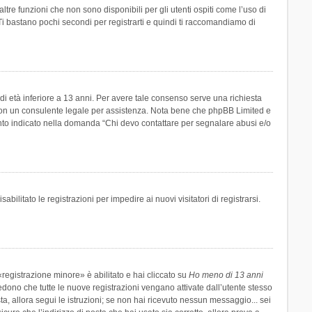
re funzioni che non sono disponibili per gli utenti ospiti come l’uso di
 Ti bastano pochi secondi per registrarti e quindi ti raccomandiamo di
di età inferiore a 13 anni. Per avere tale consenso serve una richiesta
tto con un consulente legale per assistenza. Nota bene che phpBB Limited e
uanto indicato nella domanda “Chi devo contattare per segnalare abusi e/o
ilitato le registrazioni per impedire ai nuovi visitatori di registrarsi.
registrazione minore» è abilitato e hai cliccato su
Ho meno di 13 anni
hiedono che tutte le nuove registrazioni vengano attivate dall’utente stesso
sta, allora segui le istruzioni; se non hai ricevuto nessun messaggio... sei