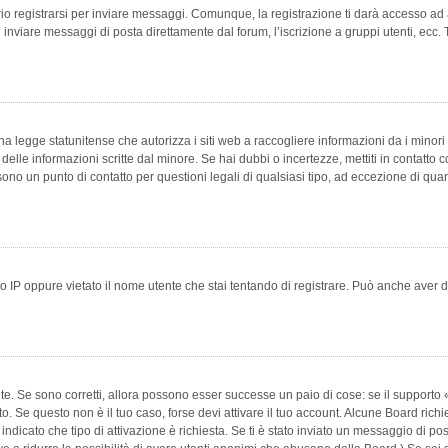
 registrarsi per inviare messaggi. Comunque, la registrazione ti darà accesso ad alt
 inviare messaggi di posta direttamente dal forum, l’iscrizione a gruppi utenti, ecc.
 legge statunitense che autorizza i siti web a raccogliere informazioni da i minori 
e delle informazioni scritte dal minore. Se hai dubbi o incertezze, mettiti in conta
 sono un punto di contatto per questioni legali di qualsiasi tipo, ad eccezione di q
 IP oppure vietato il nome utente che stai tentando di registrare. Può anche aver disab
e. Se sono corretti, allora possono esser successe un paio di cose: se il supporto «
vuto. Se questo non è il tuo caso, forse devi attivare il tuo account. Alcune Board ric
 indicato che tipo di attivazione è richiesta. Se ti è stato inviato un messaggio di po