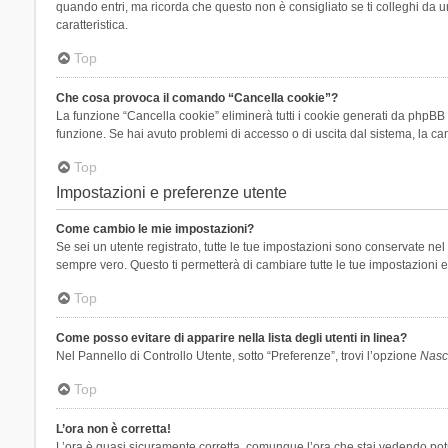
quando entri, ma ricorda che questo non è consigliato se ti colleghi da un
caratteristica.
Top
Che cosa provoca il comando “Cancella cookie”?
La funzione “Cancella cookie” eliminerà tutti i cookie generati da phpBB 
funzione. Se hai avuto problemi di accesso o di uscita dal sistema, la can
Top
Impostazioni e preferenze utente
Come cambio le mie impostazioni?
Se sei un utente registrato, tutte le tue impostazioni sono conservate n
sempre vero. Questo ti permetterà di cambiare tutte le tue impostazioni e
Top
Come posso evitare di apparire nella lista degli utenti in linea?
Nel Pannello di Controllo Utente, sotto “Preferenze”, trovi l’opzione
Nasco
Top
L’ora non è corretta!
L’ora è quasi sicuramente corretta, comunque l’ora che stai vedendo potreb