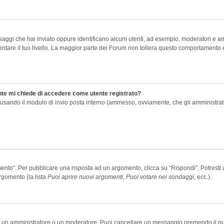
saggi che hai inviato oppure identificano alcuni utenti, ad esempio, moderatori e amm
re il tuo livello. La maggior parte dei Forum non tollera questo comportamento e
ente mi chiede di accedere come utente registrato?
nti usando il modulo di invio posta interno (ammesso, ovviamente, che gli amministra
o”. Per pubblicare una risposta ad un argomento, clicca su “Rispondi”. Potresti av
rgomento (la lista
Puoi aprire nuovi argomenti
,
Puoi votare nei sondaggi
, ecc.).
ia un amministratore o un moderatore. Puoi cancellare un messaggio premendo il p