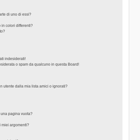
rte di uno di essi?
in colori differenti?
to?
ti indesiderati!
esiderata o spam da qualcuno in questa Board!
tente dalla mia lista amici o ignorati?
?
o una pagina vuota?
i miei argomenti?