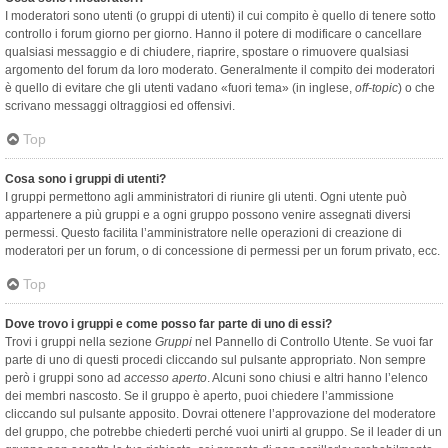
I moderatori sono utenti (o gruppi di utenti) il cui compito è quello di tenere sotto
controllo i forum giorno per giorno. Hanno il potere di modificare o cancellare
qualsiasi messaggio e di chiudere, riaprire, spostare o rimuovere qualsiasi
argomento del forum da loro moderato. Generalmente il compito dei moderatori
è quello di evitare che gli utenti vadano «fuori tema» (in inglese,
off-topic
) o che
scrivano messaggi oltraggiosi ed offensivi.
Top
Cosa sono i gruppi di utenti?
I gruppi permettono agli amministratori di riunire gli utenti. Ogni utente può
appartenere a più gruppi e a ogni gruppo possono venire assegnati diversi
permessi. Questo facilita l’amministratore nelle operazioni di creazione di
moderatori per un forum, o di concessione di permessi per un forum privato, ecc.
Top
Dove trovo i gruppi e come posso far parte di uno di essi?
Trovi i gruppi nella sezione
Gruppi
nel Pannello di Controllo Utente. Se vuoi far
parte di uno di questi procedi cliccando sul pulsante appropriato. Non sempre
però i gruppi sono ad
accesso aperto
. Alcuni sono chiusi e altri hanno l’elenco
dei membri nascosto. Se il gruppo è aperto, puoi chiedere l’ammissione
cliccando sul pulsante apposito. Dovrai ottenere l’approvazione del moderatore
del gruppo, che potrebbe chiederti perché vuoi unirti al gruppo. Se il leader di un