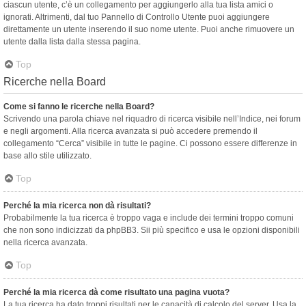
ciascun utente, c’è un collegamento per aggiungerlo alla tua lista amici o
ignorati. Altrimenti, dal tuo Pannello di Controllo Utente puoi aggiungere
direttamente un utente inserendo il suo nome utente. Puoi anche rimuovere un
utente dalla lista dalla stessa pagina.
Top
Ricerche nella Board
Come si fanno le ricerche nella Board?
Scrivendo una parola chiave nel riquadro di ricerca visibile nell’Indice, nei forum
e negli argomenti. Alla ricerca avanzata si può accedere premendo il
collegamento “Cerca” visibile in tutte le pagine. Ci possono essere differenze in
base allo stile utilizzato.
Top
Perché la mia ricerca non dà risultati?
Probabilmente la tua ricerca è troppo vaga e include dei termini troppo comuni
che non sono indicizzati da phpBB3. Sii più specifico e usa le opzioni disponibili
nella ricerca avanzata.
Top
Perché la mia ricerca dà come risultato una pagina vuota?
La tua ricerca ha dato troppi risultati per le capacità di calcolo del server. Usa la