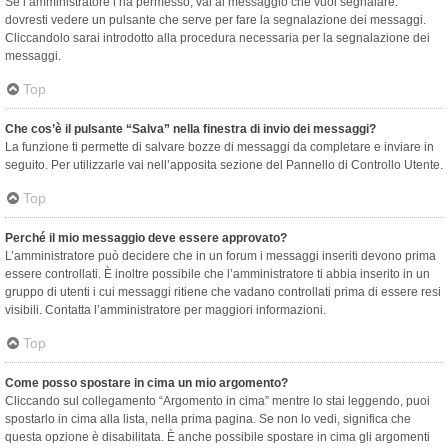
Se l’amministratore l’ha permesso, vai al messaggio che vuoi segnalare:
dovresti vedere un pulsante che serve per fare la segnalazione dei messaggi.
Cliccandolo sarai introdotto alla procedura necessaria per la segnalazione dei
messaggi.
Top
Che cos’è il pulsante “Salva” nella finestra di invio dei messaggi?
La funzione ti permette di salvare bozze di messaggi da completare e inviare in
seguito. Per utilizzarle vai nell’apposita sezione del Pannello di Controllo Utente.
Top
Perché il mio messaggio deve essere approvato?
L’amministratore può decidere che in un forum i messaggi inseriti devono prima
essere controllati. È inoltre possibile che l’amministratore ti abbia inserito in un
gruppo di utenti i cui messaggi ritiene che vadano controllati prima di essere resi
visibili. Contatta l’amministratore per maggiori informazioni.
Top
Come posso spostare in cima un mio argomento?
Cliccando sul collegamento “Argomento in cima” mentre lo stai leggendo, puoi
spostarlo in cima alla lista, nella prima pagina. Se non lo vedi, significa che
questa opzione è disabilitata. È anche possibile spostare in cima gli argomenti