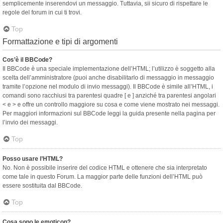
semplicemente inserendovi un messaggio. Tuttavia, sii sicuro di rispettare le
regole del forum in cui ti trovi.
Top
Formattazione e tipi di argomenti
Cos’è il BBCode?
Il BBCode è una speciale implementazione dell’HTML; l’utilizzo è soggetto alla
scelta dell’amministratore (puoi anche disabilitarlo di messaggio in messaggio
tramite l’opzione nel modulo di invio messaggi). Il BBCode è simile all’HTML, i
comandi sono racchiusi tra parentesi quadre [ e ] anziché tra parentesi angolari
< e > e offre un controllo maggiore su cosa e come viene mostrato nei messaggi.
Per maggiori informazioni sul BBCode leggi la guida presente nella pagina per
l’invio dei messaggi.
Top
Posso usare l’HTML?
No. Non è possibile inserire del codice HTML e ottenere che sia interpretato
come tale in questo Forum. La maggior parte delle funzioni dell’HTML può
essere sostituita dal BBCode.
Top
Cosa sono le emoticon?