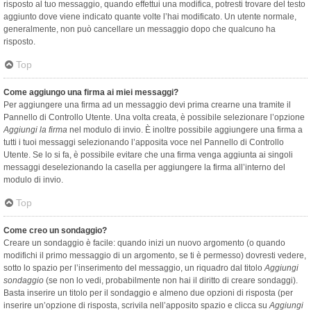
risposto al tuo messaggio, quando effettui una modifica, potresti trovare del testo
aggiunto dove viene indicato quante volte l’hai modificato. Un utente normale,
generalmente, non può cancellare un messaggio dopo che qualcuno ha
risposto.
Top
Come aggiungo una firma ai miei messaggi?
Per aggiungere una firma ad un messaggio devi prima crearne una tramite il
Pannello di Controllo Utente. Una volta creata, è possibile selezionare l’opzione
Aggiungi la firma
nel modulo di invio. È inoltre possibile aggiungere una firma a
tutti i tuoi messaggi selezionando l’apposita voce nel Pannello di Controllo
Utente. Se lo si fa, è possibile evitare che una firma venga aggiunta ai singoli
messaggi deselezionando la casella per aggiungere la firma all’interno del
modulo di invio.
Top
Come creo un sondaggio?
Creare un sondaggio è facile: quando inizi un nuovo argomento (o quando
modifichi il primo messaggio di un argomento, se ti è permesso) dovresti vedere,
sotto lo spazio per l’inserimento del messaggio, un riquadro dal titolo
Aggiungi
sondaggio
(se non lo vedi, probabilmente non hai il diritto di creare sondaggi).
Basta inserire un titolo per il sondaggio e almeno due opzioni di risposta (per
inserire un’opzione di risposta, scrivila nell’apposito spazio e clicca su
Aggiungi