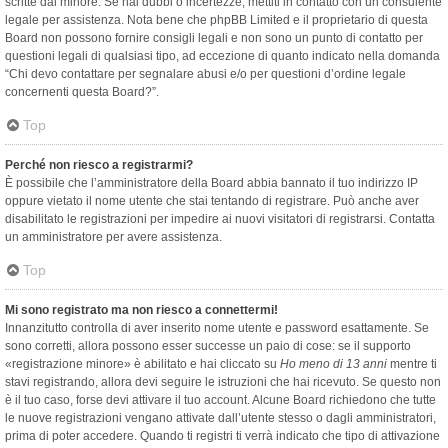
scritte dal minore. Se hai dubbi o incertezze, mettiti in contatto con un consulente
legale per assistenza. Nota bene che phpBB Limited e il proprietario di questa
Board non possono fornire consigli legali e non sono un punto di contatto per
questioni legali di qualsiasi tipo, ad eccezione di quanto indicato nella domanda
“Chi devo contattare per segnalare abusi e/o per questioni d’ordine legale
concernenti questa Board?”.
Top
Perché non riesco a registrarmi?
È possibile che l’amministratore della Board abbia bannato il tuo indirizzo IP
oppure vietato il nome utente che stai tentando di registrare. Può anche aver
disabilitato le registrazioni per impedire ai nuovi visitatori di registrarsi. Contatta
un amministratore per avere assistenza.
Top
Mi sono registrato ma non riesco a connettermi!
Innanzitutto controlla di aver inserito nome utente e password esattamente. Se
sono corretti, allora possono esser successe un paio di cose: se il supporto
«registrazione minore» è abilitato e hai cliccato su
Ho meno di 13 anni
mentre ti
stavi registrando, allora devi seguire le istruzioni che hai ricevuto. Se questo non
è il tuo caso, forse devi attivare il tuo account. Alcune Board richiedono che tutte
le nuove registrazioni vengano attivate dall’utente stesso o dagli amministratori,
prima di poter accedere. Quando ti registri ti verrà indicato che tipo di attivazione