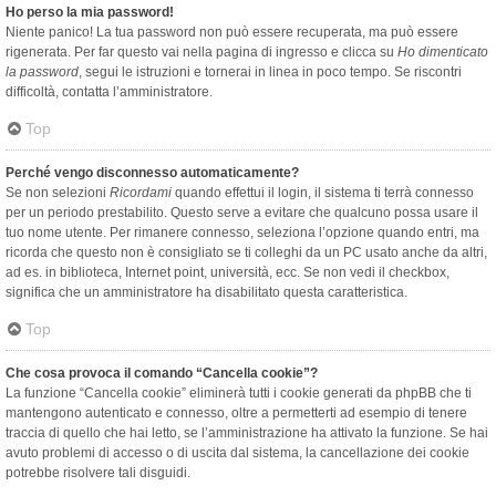
Ho perso la mia password!
Niente panico! La tua password non può essere recuperata, ma può essere
rigenerata. Per far questo vai nella pagina di ingresso e clicca su
Ho dimenticato
la password
, segui le istruzioni e tornerai in linea in poco tempo. Se riscontri
difficoltà, contatta l’amministratore.
Top
Perché vengo disconnesso automaticamente?
Se non selezioni
Ricordami
quando effettui il login, il sistema ti terrà connesso
per un periodo prestabilito. Questo serve a evitare che qualcuno possa usare il
tuo nome utente. Per rimanere connesso, seleziona l’opzione quando entri, ma
ricorda che questo non è consigliato se ti colleghi da un PC usato anche da altri,
ad es. in biblioteca, Internet point, università, ecc. Se non vedi il checkbox,
significa che un amministratore ha disabilitato questa caratteristica.
Top
Che cosa provoca il comando “Cancella cookie”?
La funzione “Cancella cookie” eliminerà tutti i cookie generati da phpBB che ti
mantengono autenticato e connesso, oltre a permetterti ad esempio di tenere
traccia di quello che hai letto, se l’amministrazione ha attivato la funzione. Se hai
avuto problemi di accesso o di uscita dal sistema, la cancellazione dei cookie
potrebbe risolvere tali disguidi.