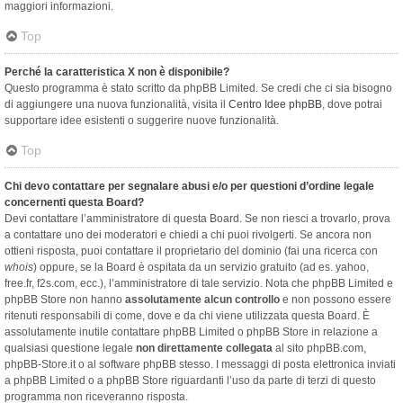
maggiori informazioni.
Top
Perché la caratteristica X non è disponibile?
Questo programma è stato scritto da phpBB Limited. Se credi che ci sia bisogno
di aggiungere una nuova funzionalità, visita il
Centro Idee phpBB
, dove potrai
supportare idee esistenti o suggerire nuove funzionalità.
Top
Chi devo contattare per segnalare abusi e/o per questioni d’ordine legale
concernenti questa Board?
Devi contattare l’amministratore di questa Board. Se non riesci a trovarlo, prova
a contattare uno dei moderatori e chiedi a chi puoi rivolgerti. Se ancora non
ottieni risposta, puoi contattare il proprietario del dominio (fai una ricerca con
whois
) oppure, se la Board è ospitata da un servizio gratuito (ad es. yahoo,
free.fr, f2s.com, ecc.), l’amministratore di tale servizio. Nota che phpBB Limited e
phpBB Store non hanno
assolutamente alcun controllo
e non possono essere
ritenuti responsabili di come, dove e da chi viene utilizzata questa Board. È
assolutamente inutile contattare phpBB Limited o phpBB Store in relazione a
qualsiasi questione legale
non direttamente collegata
al sito phpBB.com,
phpBB-Store.it o al software phpBB stesso. I messaggi di posta elettronica inviati
a phpBB Limited o a phpBB Store riguardanti l’uso da parte di terzi di questo
programma non riceveranno risposta.