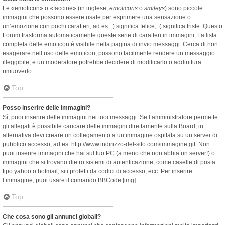
Le «emoticon» o «faccine» (in inglese,
emoticons
o
smileys
) sono piccole
immagini che possono essere usate per esprimere una sensazione o
un’emozione con pochi caratteri; ad es. :) significa felice, :( significa triste. Questo
Forum trasforma automaticamente queste serie di caratteri in immagini. La lista
completa delle emoticon è visibile nella pagina di invio messaggi. Cerca di non
esagerare nell’uso delle emoticon, possono facilmente rendere un messaggio
illeggibile, e un moderatore potrebbe decidere di modificarlo o addirittura
rimuoverlo.
Top
Posso inserire delle immagini?
Sì, puoi inserire delle immagini nei tuoi messaggi. Se l’amministratore permette
gli allegati è possibile caricare delle immagini direttamente sulla Board; in
alternativa devi creare un collegamento a un’immagine ospitata su un server di
pubblico accesso, ad es. http://www.indirizzo-del-sito.com/immagine.gif. Non
puoi inserire immagini che hai sul tuo PC (a meno che non abbia un server!) o
immagini che si trovano dietro sistemi di autenticazione, come caselle di posta
tipo yahoo o hotmail, siti protetti da codici di accesso, ecc. Per inserire
l’immagine, puoi usare il comando BBCode [img].
Top
Che cosa sono gli annunci globali?