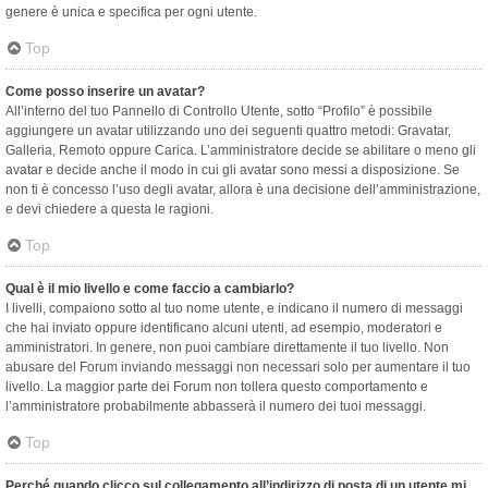
genere è unica e specifica per ogni utente.
Top
Come posso inserire un avatar?
All’interno del tuo Pannello di Controllo Utente, sotto “Profilo” è possibile
aggiungere un avatar utilizzando uno dei seguenti quattro metodi: Gravatar,
Galleria, Remoto oppure Carica. L’amministratore decide se abilitare o meno gli
avatar e decide anche il modo in cui gli avatar sono messi a disposizione. Se
non ti è concesso l’uso degli avatar, allora è una decisione dell’amministrazione,
e devi chiedere a questa le ragioni.
Top
Qual è il mio livello e come faccio a cambiarlo?
I livelli, compaiono sotto al tuo nome utente, e indicano il numero di messaggi
che hai inviato oppure identificano alcuni utenti, ad esempio, moderatori e
amministratori. In genere, non puoi cambiare direttamente il tuo livello. Non
abusare del Forum inviando messaggi non necessari solo per aumentare il tuo
livello. La maggior parte dei Forum non tollera questo comportamento e
l’amministratore probabilmente abbasserà il numero dei tuoi messaggi.
Top
Perché quando clicco sul collegamento all’indirizzo di posta di un utente mi