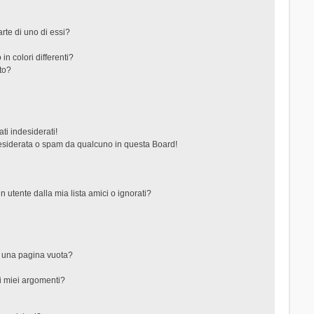
rte di uno di essi?
in colori differenti?
to?
ti indesiderati!
esiderata o spam da qualcuno in questa Board!
tente dalla mia lista amici o ignorati?
?
o una pagina vuota?
i miei argomenti?