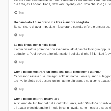
tua area, es. London, Paris, New York, Sydney, ecc. Nota che solo gli uten
Top
Ho cambiato il fuso orario ma l’ora è ancora sbagliata
Se sei sicuro di aver impostato il fuso orario corretto e l’ora è ancora sc
Top
La mia lingua non è nella lista!
L’amministratore potrebbe non aver installato il pacchetto lingua oppure n
traduzione. Puoi trovare altre informazioni sul sito di phpBB Limited (tro
Top
Come posso mostrare un’immagine sotto il mio nome utente?
Ci possono essere due immagini sotto un nome utente quando si leggono i 
tuo livello. Sotto può esserci un’immagine più grande nota come avatar, 
Top
Come posso inserire un avatar?
All’interno del tuo Pannello di Controllo Utente, sotto “Profilo” è possi
gli avatar e decide anche il modo in cui gli avatar sono messi a disposiz