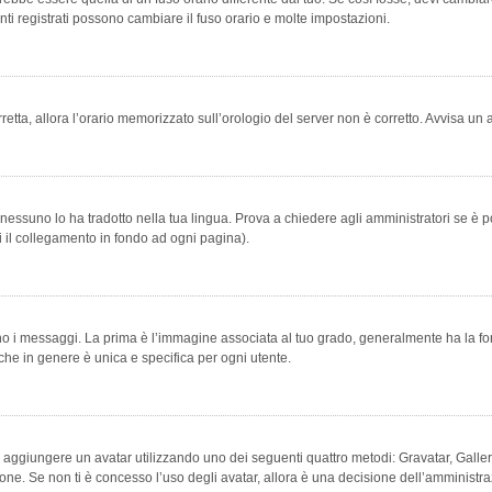
ti registrati possono cambiare il fuso orario e molte impostazioni.
orretta, allora l’orario memorizzato sull’orologio del server non è corretto. Avvisa u
essuno lo ha tradotto nella tua lingua. Prova a chiedere agli amministratori se è po
vi il collegamento in fondo ad ogni pagina).
messaggi. La prima è l’immagine associata al tuo grado, generalmente ha la forma di
che in genere è unica e specifica per ogni utente.
bile aggiungere un avatar utilizzando uno dei seguenti quattro metodi: Gravatar, Gal
ione. Se non ti è concesso l’uso degli avatar, allora è una decisione dell’amministra