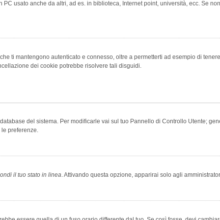
 PC usato anche da altri, ad es. in biblioteca, Internet point, università, ecc. Se no
che ti mantengono autenticato e connesso, oltre a permetterti ad esempio di tenere tr
cellazione dei cookie potrebbe risolvere tali disguidi.
el database del sistema. Per modificarle vai sul tuo Pannello di Controllo Utente; 
 le preferenze.
ndi il tuo stato in linea
. Attivando questa opzione, apparirai solo agli amministrator
be essere quella di un fuso orario differente dal tuo. Se così fosse, devi cambiare l