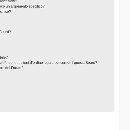
toscrizioni?
o o un argomento specifico?
cifico?
 Board?
ibile?
i e/o per questioni d’ordine legale concernenti questa Board?
ore del Forum?