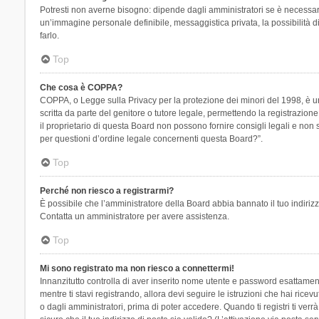
Potresti non averne bisogno: dipende dagli amministratori se è necessario
un’immagine personale definibile, messaggistica privata, la possibilità di
farlo.
Top
Che cosa è COPPA?
COPPA, o Legge sulla Privacy per la protezione dei minori del 1998, è una
scritta da parte del genitore o tutore legale, permettendo la registrazion
il proprietario di questa Board non possono fornire consigli legali e non
per questioni d’ordine legale concernenti questa Board?”.
Top
Perché non riesco a registrarmi?
È possibile che l’amministratore della Board abbia bannato il tuo indirizzo
Contatta un amministratore per avere assistenza.
Top
Mi sono registrato ma non riesco a connettermi!
Innanzitutto controlla di aver inserito nome utente e password esattament
mentre ti stavi registrando, allora devi seguire le istruzioni che hai rice
o dagli amministratori, prima di poter accedere. Quando ti registri ti verrà