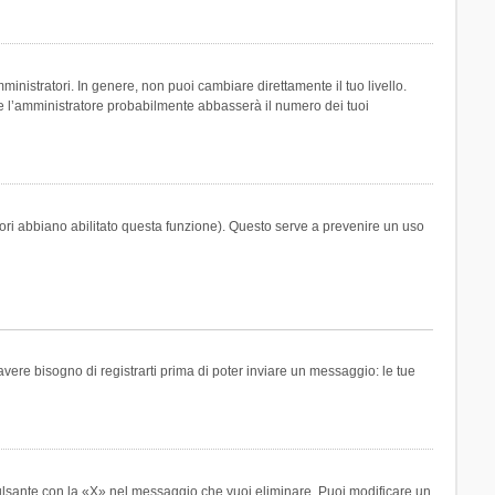
inistratori. In genere, non puoi cambiare direttamente il tuo livello.
 l’amministratore probabilmente abbasserà il numero dei tuoi
tori abbiano abilitato questa funzione). Questo serve a prevenire un uso
ere bisogno di registrarti prima di poter inviare un messaggio: le tue
ulsante con la «X» nel messaggio che vuoi eliminare. Puoi modificare un