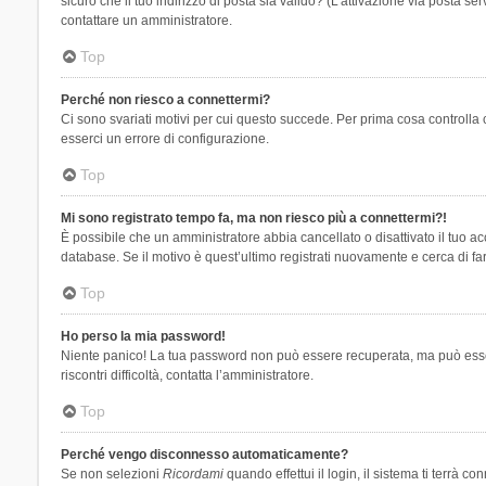
sicuro che il tuo indirizzo di posta sia valido? (L’attivazione via posta se
contattare un amministratore.
Top
Perché non riesco a connettermi?
Ci sono svariati motivi per cui questo succede. Per prima cosa controlla 
esserci un errore di configurazione.
Top
Mi sono registrato tempo fa, ma non riesco più a connettermi?!
È possibile che un amministratore abbia cancellato o disattivato il tuo 
database. Se il motivo è quest’ultimo registrati nuovamente e cerca di fa
Top
Ho perso la mia password!
Niente panico! La tua password non può essere recuperata, ma può essere
riscontri difficoltà, contatta l’amministratore.
Top
Perché vengo disconnesso automaticamente?
Se non selezioni
Ricordami
quando effettui il login, il sistema ti terrà