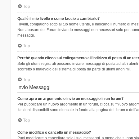
Top
Qual è il mio livello e come faccio a cambiarlo?
I livelli, compaiono sotto al tuo nome utente, e indicano il numero di mes
Non abusare del Forum inviando messaggi non necessari solo per aumenta
messaggi.
Top
Perché quando clicco sul collegamento all’indirizzo di posta di un ut
Solo gli utenti registrati possono inviare messaggi di posta ad altri ute
scorretto o malevolo del sistema di posta da parte di utenti anonimi.
Top
Invio Messaggi
Come apro un argomento o invio un messaggio in un forum?
Per pubblicare un nuovo argomento in un forum, clicca su “Nuovo argoment
funzioni disponibili sono elencate in fondo alla pagina del forum o dell’a
Top
Come modifico o cancello un messaggio?
Puoi modificare o cancellare solo i tuoi messaggi, a meno che tu non s