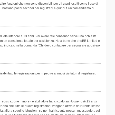
re funzioni che non sono disponibili per gli utenti ospiti come l’uso di
 Ti bastano pochi secondi per registrarti e quindi ti raccomandiamo di
di età inferiore a 13 anni. Per avere tale consenso serve una richiesta
tto con un consulente legale per assistenza. Nota bene che phpBB Limited e
uanto indicato nella domanda “Chi devo contattare per segnalare abusi e/o
ilitato le registrazioni per impedire ai nuovi visitatori di registrarsi.
registrazione minore» è abilitato e hai cliccato su
Ho meno di 13 anni
hiedono che tutte le nuove registrazioni vengano attivate dall’utente stesso
sta, allora segui le istruzioni; se non hai ricevuto nessun messaggio... sei