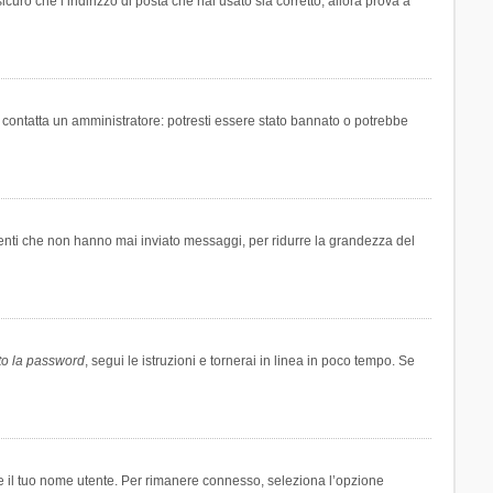
icuro che l’indirizzo di posta che hai usato sia corretto, allora prova a
i contatta un amministratore: potresti essere stato bannato o potrebbe
tenti che non hanno mai inviato messaggi, per ridurre la grandezza del
to la password
, segui le istruzioni e tornerai in linea in poco tempo. Se
are il tuo nome utente. Per rimanere connesso, seleziona l’opzione