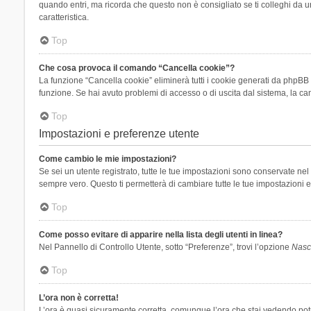
quando entri, ma ricorda che questo non è consigliato se ti colleghi da un
caratteristica.
Top
Che cosa provoca il comando “Cancella cookie”?
La funzione “Cancella cookie” eliminerà tutti i cookie generati da phpBB 
funzione. Se hai avuto problemi di accesso o di uscita dal sistema, la can
Top
Impostazioni e preferenze utente
Come cambio le mie impostazioni?
Se sei un utente registrato, tutte le tue impostazioni sono conservate n
sempre vero. Questo ti permetterà di cambiare tutte le tue impostazioni e
Top
Come posso evitare di apparire nella lista degli utenti in linea?
Nel Pannello di Controllo Utente, sotto “Preferenze”, trovi l’opzione
Nasco
Top
L’ora non è corretta!
L’ora è quasi sicuramente corretta, comunque l’ora che stai vedendo potreb