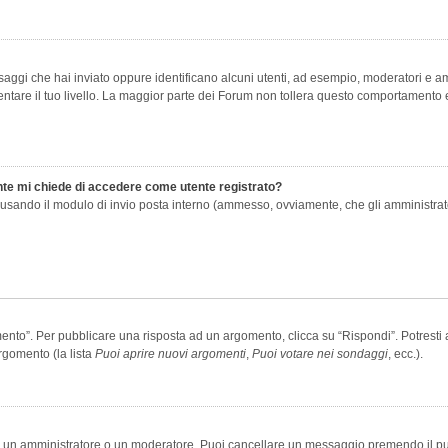
saggi che hai inviato oppure identificano alcuni utenti, ad esempio, moderatori e amm
re il tuo livello. La maggior parte dei Forum non tollera questo comportamento e
ente mi chiede di accedere come utente registrato?
nti usando il modulo di invio posta interno (ammesso, ovviamente, che gli amministra
o”. Per pubblicare una risposta ad un argomento, clicca su “Rispondi”. Potresti av
rgomento (la lista
Puoi aprire nuovi argomenti
,
Puoi votare nei sondaggi
, ecc.).
ia un amministratore o un moderatore. Puoi cancellare un messaggio premendo il p