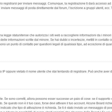
 registrarsi per inviare messaggi. Comunque, la registrazione ti darà accesso ad alt
 inviare messaggi di posta direttamente dal forum, l’iscrizione a gruppi utenti, ecc.
 legge statunitense che autorizza i siti web a raccogliere informazioni da i minori 
e delle informazioni scritte dal minore. Se hai dubbi o incertezze, mettiti in conta
 sono un punto di contatto per questioni legali di qualsiasi tipo, ad eccezione di q
 IP oppure vietato il nome utente che stai tentando di registrare. Può anche aver disab
e. Se sono corretti, allora possono esser successe un paio di cose: se il supporto «
vuto. Se questo non è il tuo caso, forse devi attivare il tuo account. Alcune Board ric
 indicato che tipo di attivazione è richiesta. Se ti è stato inviato un messaggio di po