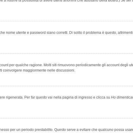
rve a ridurre la possibilità di avere utenti anonimi che abusano della Board.) Se sei s
che nome utente e password siano corretti. Di solito il problema è questo, altriment
account per qualche ragione. Molti siti rimuovono periodicamente gli account degli u
rti coinvolgere maggiormente nelle discussioni.
 rigenerata. Per far questo vai nella pagina di ingresso e clicca su
Ho dimentica
 connesso per un periodo prestabilito. Questo serve a evitare che qualcuno possa us