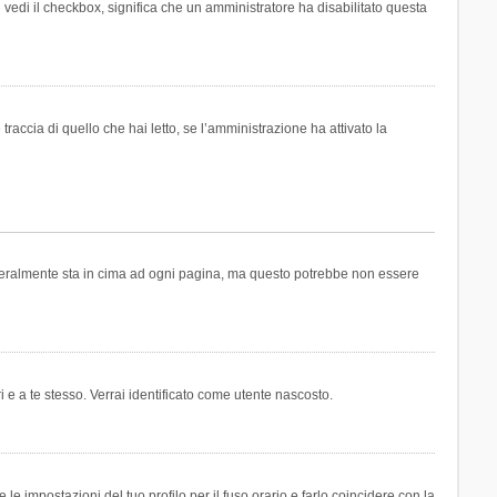
n vedi il checkbox, significa che un amministratore ha disabilitato questa
accia di quello che hai letto, se l’amministrazione ha attivato la
generalmente sta in cima ad ogni pagina, ma questo potrebbe non essere
i e a te stesso. Verrai identificato come utente nascosto.
e impostazioni del tuo profilo per il fuso orario e farlo coincidere con la