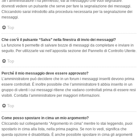
Se l’amministratore l’ha permesso, vai al messaggio che vuoi segnalare:
dovresti vedere un pulsante che serve per fare la segnalazione dei messaggi.
Cliccandolo sarai introdotto alla procedura necessaria per la segnalazione dei
messaggi.
Top
Che cos’è il pulsante “Salva” nella finestra di invio dei messaggi?
La funzione ti permette di salvare bozze di messaggi da completare e inviare in
seguito. Per utilizzarle vai nell’apposita sezione del Pannello di Controllo Utente.
Top
Perché il mio messaggio deve essere approvato?
L’amministratore può decidere che in un forum i messaggi inseriti devono prima
essere controllati. È inoltre possibile che l’amministratore ti abbia inserito in un
gruppo di utenti i cui messaggi ritiene che vadano controllati prima di essere resi
visibili. Contatta l’amministratore per maggiori informazioni.
Top
Come posso spostare in cima un mio argomento?
Cliccando sul collegamento “Argomento in cima” mentre lo stai leggendo, puoi
spostarlo in cima alla lista, nella prima pagina. Se non lo vedi, significa che
questa opzione è disabilitata. È anche possibile spostare in cima gli argomenti