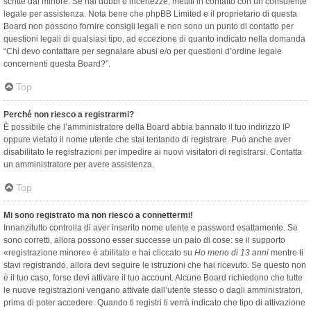
scritte dal minore. Se hai dubbi o incertezze, mettiti in contatto con un consulente
legale per assistenza. Nota bene che phpBB Limited e il proprietario di questa
Board non possono fornire consigli legali e non sono un punto di contatto per
questioni legali di qualsiasi tipo, ad eccezione di quanto indicato nella domanda
“Chi devo contattare per segnalare abusi e/o per questioni d’ordine legale
concernenti questa Board?”.
Top
Perché non riesco a registrarmi?
È possibile che l’amministratore della Board abbia bannato il tuo indirizzo IP
oppure vietato il nome utente che stai tentando di registrare. Può anche aver
disabilitato le registrazioni per impedire ai nuovi visitatori di registrarsi. Contatta
un amministratore per avere assistenza.
Top
Mi sono registrato ma non riesco a connettermi!
Innanzitutto controlla di aver inserito nome utente e password esattamente. Se
sono corretti, allora possono esser successe un paio di cose: se il supporto
«registrazione minore» è abilitato e hai cliccato su
Ho meno di 13 anni
mentre ti
stavi registrando, allora devi seguire le istruzioni che hai ricevuto. Se questo non
è il tuo caso, forse devi attivare il tuo account. Alcune Board richiedono che tutte
le nuove registrazioni vengano attivate dall’utente stesso o dagli amministratori,
prima di poter accedere. Quando ti registri ti verrà indicato che tipo di attivazione