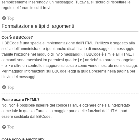
semplicemente inserendovi un messaggio. Tuttavia, sii sicuro di rispettare le
regole del forum in cui ti trovi.
Top
Formattazione e tipi di argomenti
Cos’è il BBCode?
Il BBCode è una speciale implementazione dell’HTML; l’utilizzo è soggetto alla
scelta dell’amministratore (puoi anche disabilitarlo di messaggio in messaggio
tramite l’opzione nel modulo di invio messaggi). Il BBCode è simile all’HTML, i
comandi sono racchiusi tra parentesi quadre [ e ] anziché tra parentesi angolari
< e > e offre un controllo maggiore su cosa e come viene mostrato nei messaggi.
Per maggiori informazioni sul BBCode leggi la guida presente nella pagina per
l’invio dei messaggi.
Top
Posso usare l’HTML?
No. Non è possibile inserire del codice HTML e ottenere che sia interpretato
come tale in questo Forum. La maggior parte delle funzioni dell’HTML può
essere sostituita dal BBCode.
Top
Cosa sono le emoticon?