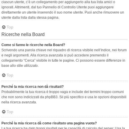
ciascun utente, c’è un collegamento per aggiungerlo alla tua lista amici o
ignorati. Altrimenti, dal tuo Pannello di Controllo Utente puoi aggiungere
direttamente un utente inserendo il suo nome utente. Puoi anche rimuovere un
utente dalla lista dalla stessa pagina.
Top
Ricerche nella Board
Come si fanno le ricerche nella Board?
Scrivendo una parola chiave nel riquadro di ricerca visibile nell’Indice, nei forum
e negli argomenti. Alla ricerca avanzata si può accedere premendo il
collegamento “Cerca” visibile in tutte le pagine. Ci possono essere differenze in
base allo stile utilizzato.
Top
Perché la mia ricerca non dà risultati?
Probabilmente la tua ricerca è troppo vaga e include dei termini troppo comuni
che non sono indicizzati da phpBB3. Sii più specifico e usa le opzioni disponibili
nella ricerca avanzata.
Top
Perché la mia ricerca dà come risultato una pagina vuota?
La tua ricerca ha dato troppi risultati per le capacità di calcolo del server. Usa la