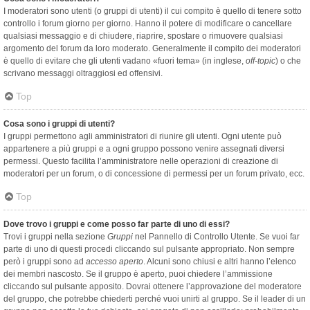
I moderatori sono utenti (o gruppi di utenti) il cui compito è quello di tenere sotto
controllo i forum giorno per giorno. Hanno il potere di modificare o cancellare
qualsiasi messaggio e di chiudere, riaprire, spostare o rimuovere qualsiasi
argomento del forum da loro moderato. Generalmente il compito dei moderatori
è quello di evitare che gli utenti vadano «fuori tema» (in inglese,
off-topic
) o che
scrivano messaggi oltraggiosi ed offensivi.
Top
Cosa sono i gruppi di utenti?
I gruppi permettono agli amministratori di riunire gli utenti. Ogni utente può
appartenere a più gruppi e a ogni gruppo possono venire assegnati diversi
permessi. Questo facilita l’amministratore nelle operazioni di creazione di
moderatori per un forum, o di concessione di permessi per un forum privato, ecc.
Top
Dove trovo i gruppi e come posso far parte di uno di essi?
Trovi i gruppi nella sezione
Gruppi
nel Pannello di Controllo Utente. Se vuoi far
parte di uno di questi procedi cliccando sul pulsante appropriato. Non sempre
però i gruppi sono ad
accesso aperto
. Alcuni sono chiusi e altri hanno l’elenco
dei membri nascosto. Se il gruppo è aperto, puoi chiedere l’ammissione
cliccando sul pulsante apposito. Dovrai ottenere l’approvazione del moderatore
del gruppo, che potrebbe chiederti perché vuoi unirti al gruppo. Se il leader di un