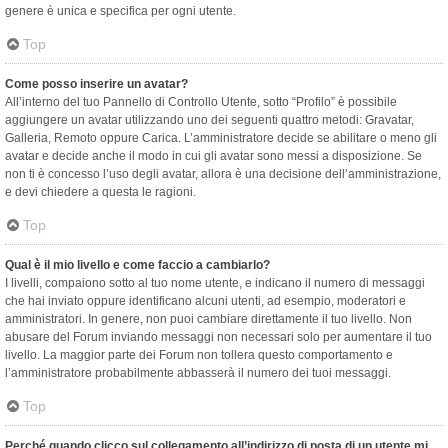
genere è unica e specifica per ogni utente.
Top
Come posso inserire un avatar?
All’interno del tuo Pannello di Controllo Utente, sotto “Profilo” è possibile
aggiungere un avatar utilizzando uno dei seguenti quattro metodi: Gravatar,
Galleria, Remoto oppure Carica. L’amministratore decide se abilitare o meno gli
avatar e decide anche il modo in cui gli avatar sono messi a disposizione. Se
non ti è concesso l’uso degli avatar, allora è una decisione dell’amministrazione,
e devi chiedere a questa le ragioni.
Top
Qual è il mio livello e come faccio a cambiarlo?
I livelli, compaiono sotto al tuo nome utente, e indicano il numero di messaggi
che hai inviato oppure identificano alcuni utenti, ad esempio, moderatori e
amministratori. In genere, non puoi cambiare direttamente il tuo livello. Non
abusare del Forum inviando messaggi non necessari solo per aumentare il tuo
livello. La maggior parte dei Forum non tollera questo comportamento e
l’amministratore probabilmente abbasserà il numero dei tuoi messaggi.
Top
Perché quando clicco sul collegamento all’indirizzo di posta di un utente mi