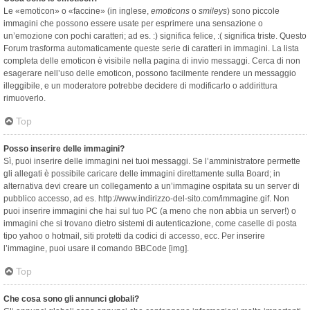
Le «emoticon» o «faccine» (in inglese,
emoticons
o
smileys
) sono piccole
immagini che possono essere usate per esprimere una sensazione o
un’emozione con pochi caratteri; ad es. :) significa felice, :( significa triste. Questo
Forum trasforma automaticamente queste serie di caratteri in immagini. La lista
completa delle emoticon è visibile nella pagina di invio messaggi. Cerca di non
esagerare nell’uso delle emoticon, possono facilmente rendere un messaggio
illeggibile, e un moderatore potrebbe decidere di modificarlo o addirittura
rimuoverlo.
Top
Posso inserire delle immagini?
Sì, puoi inserire delle immagini nei tuoi messaggi. Se l’amministratore permette
gli allegati è possibile caricare delle immagini direttamente sulla Board; in
alternativa devi creare un collegamento a un’immagine ospitata su un server di
pubblico accesso, ad es. http://www.indirizzo-del-sito.com/immagine.gif. Non
puoi inserire immagini che hai sul tuo PC (a meno che non abbia un server!) o
immagini che si trovano dietro sistemi di autenticazione, come caselle di posta
tipo yahoo o hotmail, siti protetti da codici di accesso, ecc. Per inserire
l’immagine, puoi usare il comando BBCode [img].
Top
Che cosa sono gli annunci globali?