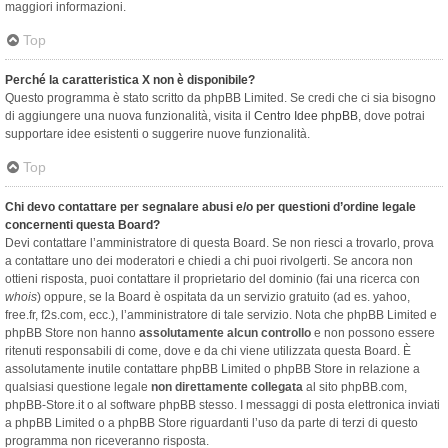
maggiori informazioni.
Top
Perché la caratteristica X non è disponibile?
Questo programma è stato scritto da phpBB Limited. Se credi che ci sia bisogno
di aggiungere una nuova funzionalità, visita il
Centro Idee phpBB
, dove potrai
supportare idee esistenti o suggerire nuove funzionalità.
Top
Chi devo contattare per segnalare abusi e/o per questioni d’ordine legale
concernenti questa Board?
Devi contattare l’amministratore di questa Board. Se non riesci a trovarlo, prova
a contattare uno dei moderatori e chiedi a chi puoi rivolgerti. Se ancora non
ottieni risposta, puoi contattare il proprietario del dominio (fai una ricerca con
whois
) oppure, se la Board è ospitata da un servizio gratuito (ad es. yahoo,
free.fr, f2s.com, ecc.), l’amministratore di tale servizio. Nota che phpBB Limited e
phpBB Store non hanno
assolutamente alcun controllo
e non possono essere
ritenuti responsabili di come, dove e da chi viene utilizzata questa Board. È
assolutamente inutile contattare phpBB Limited o phpBB Store in relazione a
qualsiasi questione legale
non direttamente collegata
al sito phpBB.com,
phpBB-Store.it o al software phpBB stesso. I messaggi di posta elettronica inviati
a phpBB Limited o a phpBB Store riguardanti l’uso da parte di terzi di questo
programma non riceveranno risposta.