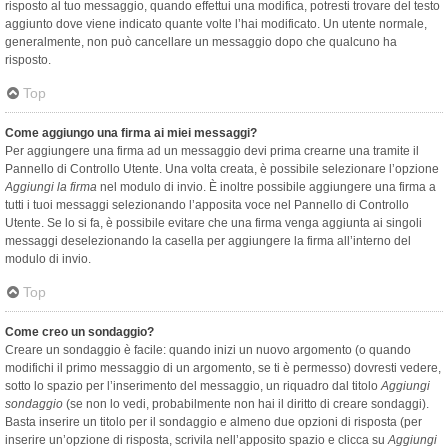
risposto al tuo messaggio, quando effettui una modifica, potresti trovare del testo
aggiunto dove viene indicato quante volte l’hai modificato. Un utente normale,
generalmente, non può cancellare un messaggio dopo che qualcuno ha
risposto.
Top
Come aggiungo una firma ai miei messaggi?
Per aggiungere una firma ad un messaggio devi prima crearne una tramite il
Pannello di Controllo Utente. Una volta creata, è possibile selezionare l’opzione
Aggiungi la firma
nel modulo di invio. È inoltre possibile aggiungere una firma a
tutti i tuoi messaggi selezionando l’apposita voce nel Pannello di Controllo
Utente. Se lo si fa, è possibile evitare che una firma venga aggiunta ai singoli
messaggi deselezionando la casella per aggiungere la firma all’interno del
modulo di invio.
Top
Come creo un sondaggio?
Creare un sondaggio è facile: quando inizi un nuovo argomento (o quando
modifichi il primo messaggio di un argomento, se ti è permesso) dovresti vedere,
sotto lo spazio per l’inserimento del messaggio, un riquadro dal titolo
Aggiungi
sondaggio
(se non lo vedi, probabilmente non hai il diritto di creare sondaggi).
Basta inserire un titolo per il sondaggio e almeno due opzioni di risposta (per
inserire un’opzione di risposta, scrivila nell’apposito spazio e clicca su
Aggiungi