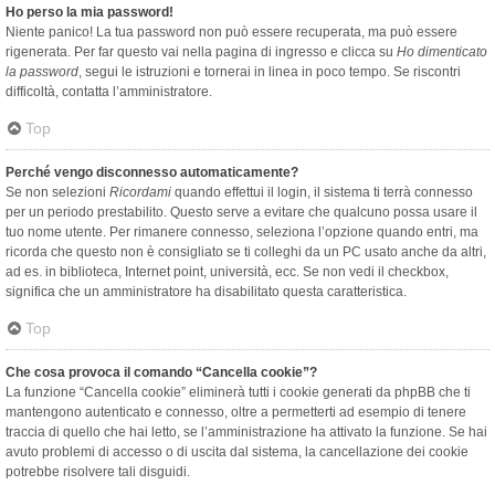
Ho perso la mia password!
Niente panico! La tua password non può essere recuperata, ma può essere
rigenerata. Per far questo vai nella pagina di ingresso e clicca su
Ho dimenticato
la password
, segui le istruzioni e tornerai in linea in poco tempo. Se riscontri
difficoltà, contatta l’amministratore.
Top
Perché vengo disconnesso automaticamente?
Se non selezioni
Ricordami
quando effettui il login, il sistema ti terrà connesso
per un periodo prestabilito. Questo serve a evitare che qualcuno possa usare il
tuo nome utente. Per rimanere connesso, seleziona l’opzione quando entri, ma
ricorda che questo non è consigliato se ti colleghi da un PC usato anche da altri,
ad es. in biblioteca, Internet point, università, ecc. Se non vedi il checkbox,
significa che un amministratore ha disabilitato questa caratteristica.
Top
Che cosa provoca il comando “Cancella cookie”?
La funzione “Cancella cookie” eliminerà tutti i cookie generati da phpBB che ti
mantengono autenticato e connesso, oltre a permetterti ad esempio di tenere
traccia di quello che hai letto, se l’amministrazione ha attivato la funzione. Se hai
avuto problemi di accesso o di uscita dal sistema, la cancellazione dei cookie
potrebbe risolvere tali disguidi.