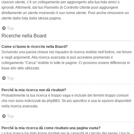
ciascun utente, c’è un collegamento per aggiungerlo alla tua lista amici o
ignorati. Altrimenti, dal tuo Pannello di Controllo Utente puoi aggiungere
direttamente un utente inserendo il suo nome utente. Puoi anche rimuovere un
utente dalla lista dalla stessa pagina.
Top
Ricerche nella Board
Come si fanno le ricerche nella Board?
Scrivendo una parola chiave nel riquadro di ricerca visibile nell’Indice, nei forum
e negli argomenti. Alla ricerca avanzata si può accedere premendo il
collegamento “Cerca” visibile in tutte le pagine. Ci possono essere differenze in
base allo stile utilizzato.
Top
Perché la mia ricerca non dà risultati?
Probabilmente la tua ricerca è troppo vaga e include dei termini troppo comuni
che non sono indicizzati da phpBB3. Sii più specifico e usa le opzioni disponibili
nella ricerca avanzata.
Top
Perché la mia ricerca dà come risultato una pagina vuota?
La tua ricerca ha dato troppi risultati per le capacità di calcolo del server. Usa la