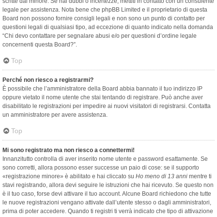
scritte dal minore. Se hai dubbi o incertezze, mettiti in contatto con un consulente
legale per assistenza. Nota bene che phpBB Limited e il proprietario di questa
Board non possono fornire consigli legali e non sono un punto di contatto per
questioni legali di qualsiasi tipo, ad eccezione di quanto indicato nella domanda
“Chi devo contattare per segnalare abusi e/o per questioni d’ordine legale
concernenti questa Board?”.
Top
Perché non riesco a registrarmi?
È possibile che l’amministratore della Board abbia bannato il tuo indirizzo IP
oppure vietato il nome utente che stai tentando di registrare. Può anche aver
disabilitato le registrazioni per impedire ai nuovi visitatori di registrarsi. Contatta
un amministratore per avere assistenza.
Top
Mi sono registrato ma non riesco a connettermi!
Innanzitutto controlla di aver inserito nome utente e password esattamente. Se
sono corretti, allora possono esser successe un paio di cose: se il supporto
«registrazione minore» è abilitato e hai cliccato su
Ho meno di 13 anni
mentre ti
stavi registrando, allora devi seguire le istruzioni che hai ricevuto. Se questo non
è il tuo caso, forse devi attivare il tuo account. Alcune Board richiedono che tutte
le nuove registrazioni vengano attivate dall’utente stesso o dagli amministratori,
prima di poter accedere. Quando ti registri ti verrà indicato che tipo di attivazione