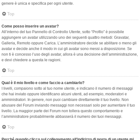
genere è unica e specifica per ogni utente.
Top
Come posso inserire un avatar?
All’interno del tuo Pannello di Controllo Utente, sotto “Profilo” è possibile
aggiungere un avatar utilizzando uno dei seguenti quattro metodi: Gravatar,
Galleria, Remoto oppure Carica. L’amministratore decide se abilitare o meno gli
avatar e decide anche il modo in cui gli avatar sono messi a disposizione. Se
non ti è concesso l’uso degli avatar, allora è una decisione dell’amministrazione,
e devi chiedere a questa le ragioni.
Top
Qual è il mio livello e come faccio a cambiarlo?
I livelli, compaiono sotto al tuo nome utente, e indicano il numero di messaggi
che hai inviato oppure identificano alcuni utenti, ad esempio, moderatori e
amministratori. In genere, non puoi cambiare direttamente il tuo livello. Non
abusare del Forum inviando messaggi non necessari solo per aumentare il tuo
livello. La maggior parte dei Forum non tollera questo comportamento e
l’amministratore probabilmente abbasserà il numero dei tuoi messaggi.
Top
Perché quando clicco sul collegamento all’indirizzo di posta di un utente mi