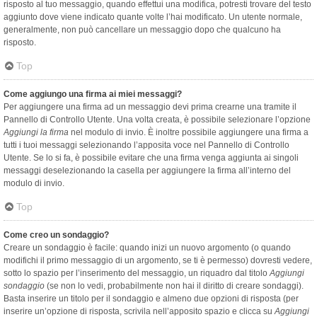
risposto al tuo messaggio, quando effettui una modifica, potresti trovare del testo
aggiunto dove viene indicato quante volte l’hai modificato. Un utente normale,
generalmente, non può cancellare un messaggio dopo che qualcuno ha
risposto.
Top
Come aggiungo una firma ai miei messaggi?
Per aggiungere una firma ad un messaggio devi prima crearne una tramite il
Pannello di Controllo Utente. Una volta creata, è possibile selezionare l’opzione
Aggiungi la firma
nel modulo di invio. È inoltre possibile aggiungere una firma a
tutti i tuoi messaggi selezionando l’apposita voce nel Pannello di Controllo
Utente. Se lo si fa, è possibile evitare che una firma venga aggiunta ai singoli
messaggi deselezionando la casella per aggiungere la firma all’interno del
modulo di invio.
Top
Come creo un sondaggio?
Creare un sondaggio è facile: quando inizi un nuovo argomento (o quando
modifichi il primo messaggio di un argomento, se ti è permesso) dovresti vedere,
sotto lo spazio per l’inserimento del messaggio, un riquadro dal titolo
Aggiungi
sondaggio
(se non lo vedi, probabilmente non hai il diritto di creare sondaggi).
Basta inserire un titolo per il sondaggio e almeno due opzioni di risposta (per
inserire un’opzione di risposta, scrivila nell’apposito spazio e clicca su
Aggiungi