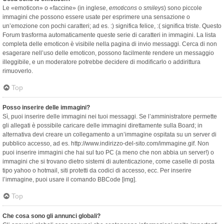
Le «emoticon» o «faccine» (in inglese,
emoticons
o
smileys
) sono piccole
immagini che possono essere usate per esprimere una sensazione o
un’emozione con pochi caratteri; ad es. :) significa felice, :( significa triste. Questo
Forum trasforma automaticamente queste serie di caratteri in immagini. La lista
completa delle emoticon è visibile nella pagina di invio messaggi. Cerca di non
esagerare nell’uso delle emoticon, possono facilmente rendere un messaggio
illeggibile, e un moderatore potrebbe decidere di modificarlo o addirittura
rimuoverlo.
Top
Posso inserire delle immagini?
Sì, puoi inserire delle immagini nei tuoi messaggi. Se l’amministratore permette
gli allegati è possibile caricare delle immagini direttamente sulla Board; in
alternativa devi creare un collegamento a un’immagine ospitata su un server di
pubblico accesso, ad es. http://www.indirizzo-del-sito.com/immagine.gif. Non
puoi inserire immagini che hai sul tuo PC (a meno che non abbia un server!) o
immagini che si trovano dietro sistemi di autenticazione, come caselle di posta
tipo yahoo o hotmail, siti protetti da codici di accesso, ecc. Per inserire
l’immagine, puoi usare il comando BBCode [img].
Top
Che cosa sono gli annunci globali?