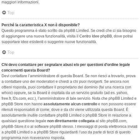
maggiori informazioni.
Top
Perché la caratteristica X non è disponibile?
Questo programma è stato scritto da phpBB Limited. Se credi che ci sia bisogno
di aggiungere una nuova funzionalità, visita il
Centro Idee phpBB
, dove potrai
supportare idee esistenti o suggerire nuove funzionalità.
Top
Chi devo contattare per segnalare abusi e/o per questioni d’ordine legale
concernenti questa Board?
Devi contattare l’amministratore di questa Board. Se non riesci a trovarlo, prova
a contattare uno dei moderatori e chiedi a chi puoi rivolgerti. Se ancora non
ottieni risposta, puoi contattare il proprietario del dominio (fai una ricerca con
whois
) oppure, se la Board è ospitata da un servizio gratuito (ad es. yahoo,
free.fr, f2s.com, ecc.), l’amministratore di tale servizio. Nota che phpBB Limited e
phpBB Store non hanno
assolutamente alcun controllo
e non possono essere
ritenuti responsabili di come, dove e da chi viene utilizzata questa Board. È
assolutamente inutile contattare phpBB Limited o phpBB Store in relazione a
qualsiasi questione legale
non direttamente collegata
al sito phpBB.com,
phpBB-Store.it o al software phpBB stesso. I messaggi di posta elettronica inviati
a phpBB Limited o a phpBB Store riguardanti l’uso da parte di terzi di questo
programma non riceveranno risposta.