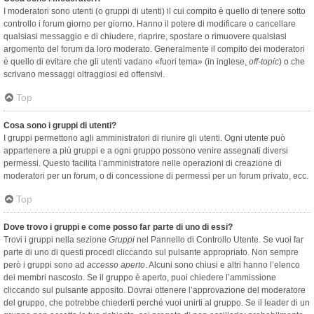
I moderatori sono utenti (o gruppi di utenti) il cui compito è quello di tenere sotto
controllo i forum giorno per giorno. Hanno il potere di modificare o cancellare
qualsiasi messaggio e di chiudere, riaprire, spostare o rimuovere qualsiasi
argomento del forum da loro moderato. Generalmente il compito dei moderatori
è quello di evitare che gli utenti vadano «fuori tema» (in inglese,
off-topic
) o che
scrivano messaggi oltraggiosi ed offensivi.
Top
Cosa sono i gruppi di utenti?
I gruppi permettono agli amministratori di riunire gli utenti. Ogni utente può
appartenere a più gruppi e a ogni gruppo possono venire assegnati diversi
permessi. Questo facilita l’amministratore nelle operazioni di creazione di
moderatori per un forum, o di concessione di permessi per un forum privato, ecc.
Top
Dove trovo i gruppi e come posso far parte di uno di essi?
Trovi i gruppi nella sezione
Gruppi
nel Pannello di Controllo Utente. Se vuoi far
parte di uno di questi procedi cliccando sul pulsante appropriato. Non sempre
però i gruppi sono ad
accesso aperto
. Alcuni sono chiusi e altri hanno l’elenco
dei membri nascosto. Se il gruppo è aperto, puoi chiedere l’ammissione
cliccando sul pulsante apposito. Dovrai ottenere l’approvazione del moderatore
del gruppo, che potrebbe chiederti perché vuoi unirti al gruppo. Se il leader di un