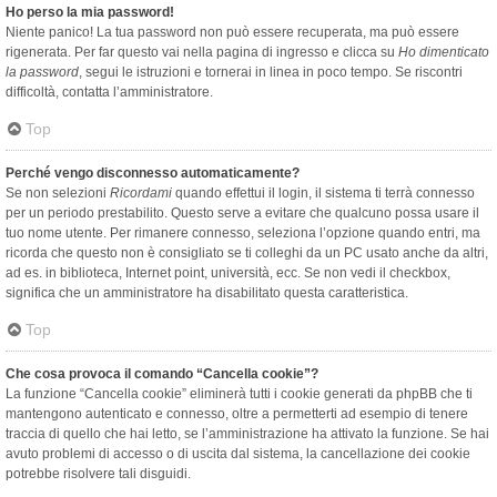
Ho perso la mia password!
Niente panico! La tua password non può essere recuperata, ma può essere
rigenerata. Per far questo vai nella pagina di ingresso e clicca su
Ho dimenticato
la password
, segui le istruzioni e tornerai in linea in poco tempo. Se riscontri
difficoltà, contatta l’amministratore.
Top
Perché vengo disconnesso automaticamente?
Se non selezioni
Ricordami
quando effettui il login, il sistema ti terrà connesso
per un periodo prestabilito. Questo serve a evitare che qualcuno possa usare il
tuo nome utente. Per rimanere connesso, seleziona l’opzione quando entri, ma
ricorda che questo non è consigliato se ti colleghi da un PC usato anche da altri,
ad es. in biblioteca, Internet point, università, ecc. Se non vedi il checkbox,
significa che un amministratore ha disabilitato questa caratteristica.
Top
Che cosa provoca il comando “Cancella cookie”?
La funzione “Cancella cookie” eliminerà tutti i cookie generati da phpBB che ti
mantengono autenticato e connesso, oltre a permetterti ad esempio di tenere
traccia di quello che hai letto, se l’amministrazione ha attivato la funzione. Se hai
avuto problemi di accesso o di uscita dal sistema, la cancellazione dei cookie
potrebbe risolvere tali disguidi.