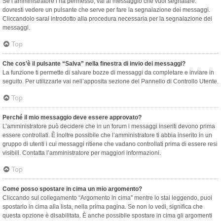
Se l’amministratore l’ha permesso, vai al messaggio che vuoi segnalare:
dovresti vedere un pulsante che serve per fare la segnalazione dei messaggi.
Cliccandolo sarai introdotto alla procedura necessaria per la segnalazione dei
messaggi.
Top
Che cos’è il pulsante “Salva” nella finestra di invio dei messaggi?
La funzione ti permette di salvare bozze di messaggi da completare e inviare in
seguito. Per utilizzarle vai nell’apposita sezione del Pannello di Controllo Utente.
Top
Perché il mio messaggio deve essere approvato?
L’amministratore può decidere che in un forum i messaggi inseriti devono prima
essere controllati. È inoltre possibile che l’amministratore ti abbia inserito in un
gruppo di utenti i cui messaggi ritiene che vadano controllati prima di essere resi
visibili. Contatta l’amministratore per maggiori informazioni.
Top
Come posso spostare in cima un mio argomento?
Cliccando sul collegamento “Argomento in cima” mentre lo stai leggendo, puoi
spostarlo in cima alla lista, nella prima pagina. Se non lo vedi, significa che
questa opzione è disabilitata. È anche possibile spostare in cima gli argomenti