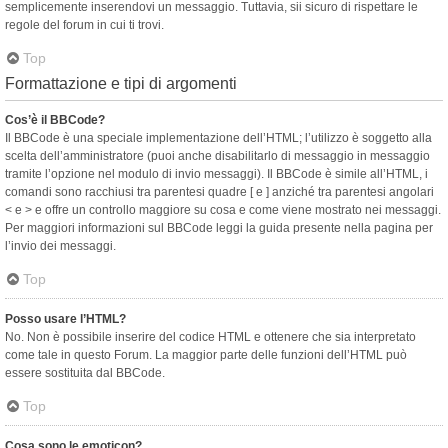
semplicemente inserendovi un messaggio. Tuttavia, sii sicuro di rispettare le
regole del forum in cui ti trovi.
Top
Formattazione e tipi di argomenti
Cos’è il BBCode?
Il BBCode è una speciale implementazione dell’HTML; l’utilizzo è soggetto alla
scelta dell’amministratore (puoi anche disabilitarlo di messaggio in messaggio
tramite l’opzione nel modulo di invio messaggi). Il BBCode è simile all’HTML, i
comandi sono racchiusi tra parentesi quadre [ e ] anziché tra parentesi angolari
< e > e offre un controllo maggiore su cosa e come viene mostrato nei messaggi.
Per maggiori informazioni sul BBCode leggi la guida presente nella pagina per
l’invio dei messaggi.
Top
Posso usare l’HTML?
No. Non è possibile inserire del codice HTML e ottenere che sia interpretato
come tale in questo Forum. La maggior parte delle funzioni dell’HTML può
essere sostituita dal BBCode.
Top
Cosa sono le emoticon?