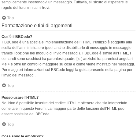
semplicemente inserendovi un messaggio. Tuttavia, sii sicuro di rispettare le
regole del forum in cui ti trovi.
Top
Formattazione e tipi di argomenti
Cos’è il BBCode?
Il BBCode è una speciale implementazione dell’HTML; l’utilizzo è soggetto alla
scelta dell’amministratore (puoi anche disabilitarlo di messaggio in messaggio
tramite l’opzione nel modulo di invio messaggi). Il BBCode è simile all’HTML, i
comandi sono racchiusi tra parentesi quadre [ e ] anziché tra parentesi angolari
< e > e offre un controllo maggiore su cosa e come viene mostrato nei messaggi.
Per maggiori informazioni sul BBCode leggi la guida presente nella pagina per
l’invio dei messaggi.
Top
Posso usare l’HTML?
No. Non è possibile inserire del codice HTML e ottenere che sia interpretato
come tale in questo Forum. La maggior parte delle funzioni dell’HTML può
essere sostituita dal BBCode.
Top
Cosa sono le emoticon?