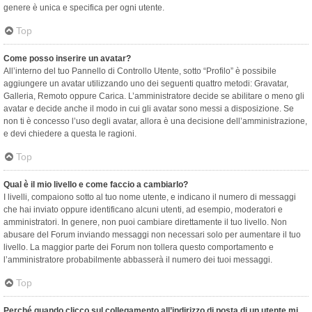
genere è unica e specifica per ogni utente.
Top
Come posso inserire un avatar?
All’interno del tuo Pannello di Controllo Utente, sotto “Profilo” è possibile
aggiungere un avatar utilizzando uno dei seguenti quattro metodi: Gravatar,
Galleria, Remoto oppure Carica. L’amministratore decide se abilitare o meno gli
avatar e decide anche il modo in cui gli avatar sono messi a disposizione. Se
non ti è concesso l’uso degli avatar, allora è una decisione dell’amministrazione,
e devi chiedere a questa le ragioni.
Top
Qual è il mio livello e come faccio a cambiarlo?
I livelli, compaiono sotto al tuo nome utente, e indicano il numero di messaggi
che hai inviato oppure identificano alcuni utenti, ad esempio, moderatori e
amministratori. In genere, non puoi cambiare direttamente il tuo livello. Non
abusare del Forum inviando messaggi non necessari solo per aumentare il tuo
livello. La maggior parte dei Forum non tollera questo comportamento e
l’amministratore probabilmente abbasserà il numero dei tuoi messaggi.
Top
Perché quando clicco sul collegamento all’indirizzo di posta di un utente mi