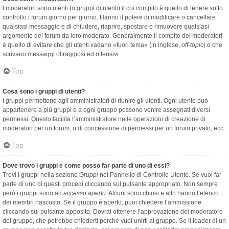
I moderatori sono utenti (o gruppi di utenti) il cui compito è quello di tenere sotto
controllo i forum giorno per giorno. Hanno il potere di modificare o cancellare
qualsiasi messaggio e di chiudere, riaprire, spostare o rimuovere qualsiasi
argomento del forum da loro moderato. Generalmente il compito dei moderatori
è quello di evitare che gli utenti vadano «fuori tema» (in inglese,
off-topic
) o che
scrivano messaggi oltraggiosi ed offensivi.
Top
Cosa sono i gruppi di utenti?
I gruppi permettono agli amministratori di riunire gli utenti. Ogni utente può
appartenere a più gruppi e a ogni gruppo possono venire assegnati diversi
permessi. Questo facilita l’amministratore nelle operazioni di creazione di
moderatori per un forum, o di concessione di permessi per un forum privato, ecc.
Top
Dove trovo i gruppi e come posso far parte di uno di essi?
Trovi i gruppi nella sezione
Gruppi
nel Pannello di Controllo Utente. Se vuoi far
parte di uno di questi procedi cliccando sul pulsante appropriato. Non sempre
però i gruppi sono ad
accesso aperto
. Alcuni sono chiusi e altri hanno l’elenco
dei membri nascosto. Se il gruppo è aperto, puoi chiedere l’ammissione
cliccando sul pulsante apposito. Dovrai ottenere l’approvazione del moderatore
del gruppo, che potrebbe chiederti perché vuoi unirti al gruppo. Se il leader di un