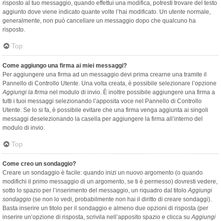
risposto al tuo messaggio, quando effettui una modifica, potresti trovare del testo
aggiunto dove viene indicato quante volte l’hai modificato. Un utente normale,
generalmente, non può cancellare un messaggio dopo che qualcuno ha
risposto.
Top
Come aggiungo una firma ai miei messaggi?
Per aggiungere una firma ad un messaggio devi prima crearne una tramite il
Pannello di Controllo Utente. Una volta creata, è possibile selezionare l’opzione
Aggiungi la firma
nel modulo di invio. È inoltre possibile aggiungere una firma a
tutti i tuoi messaggi selezionando l’apposita voce nel Pannello di Controllo
Utente. Se lo si fa, è possibile evitare che una firma venga aggiunta ai singoli
messaggi deselezionando la casella per aggiungere la firma all’interno del
modulo di invio.
Top
Come creo un sondaggio?
Creare un sondaggio è facile: quando inizi un nuovo argomento (o quando
modifichi il primo messaggio di un argomento, se ti è permesso) dovresti vedere,
sotto lo spazio per l’inserimento del messaggio, un riquadro dal titolo
Aggiungi
sondaggio
(se non lo vedi, probabilmente non hai il diritto di creare sondaggi).
Basta inserire un titolo per il sondaggio e almeno due opzioni di risposta (per
inserire un’opzione di risposta, scrivila nell’apposito spazio e clicca su
Aggiungi