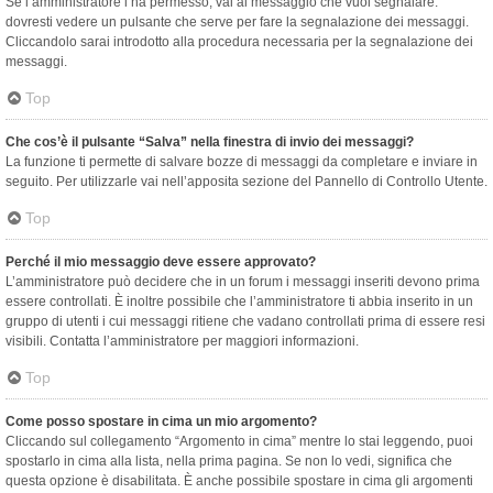
Se l’amministratore l’ha permesso, vai al messaggio che vuoi segnalare:
dovresti vedere un pulsante che serve per fare la segnalazione dei messaggi.
Cliccandolo sarai introdotto alla procedura necessaria per la segnalazione dei
messaggi.
Top
Che cos’è il pulsante “Salva” nella finestra di invio dei messaggi?
La funzione ti permette di salvare bozze di messaggi da completare e inviare in
seguito. Per utilizzarle vai nell’apposita sezione del Pannello di Controllo Utente.
Top
Perché il mio messaggio deve essere approvato?
L’amministratore può decidere che in un forum i messaggi inseriti devono prima
essere controllati. È inoltre possibile che l’amministratore ti abbia inserito in un
gruppo di utenti i cui messaggi ritiene che vadano controllati prima di essere resi
visibili. Contatta l’amministratore per maggiori informazioni.
Top
Come posso spostare in cima un mio argomento?
Cliccando sul collegamento “Argomento in cima” mentre lo stai leggendo, puoi
spostarlo in cima alla lista, nella prima pagina. Se non lo vedi, significa che
questa opzione è disabilitata. È anche possibile spostare in cima gli argomenti