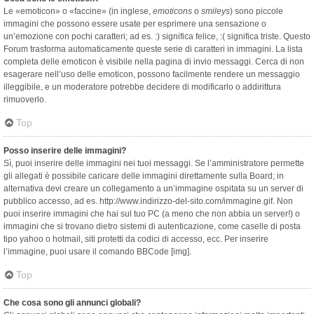
Le «emoticon» o «faccine» (in inglese,
emoticons
o
smileys
) sono piccole
immagini che possono essere usate per esprimere una sensazione o
un’emozione con pochi caratteri; ad es. :) significa felice, :( significa triste. Questo
Forum trasforma automaticamente queste serie di caratteri in immagini. La lista
completa delle emoticon è visibile nella pagina di invio messaggi. Cerca di non
esagerare nell’uso delle emoticon, possono facilmente rendere un messaggio
illeggibile, e un moderatore potrebbe decidere di modificarlo o addirittura
rimuoverlo.
Top
Posso inserire delle immagini?
Sì, puoi inserire delle immagini nei tuoi messaggi. Se l’amministratore permette
gli allegati è possibile caricare delle immagini direttamente sulla Board; in
alternativa devi creare un collegamento a un’immagine ospitata su un server di
pubblico accesso, ad es. http://www.indirizzo-del-sito.com/immagine.gif. Non
puoi inserire immagini che hai sul tuo PC (a meno che non abbia un server!) o
immagini che si trovano dietro sistemi di autenticazione, come caselle di posta
tipo yahoo o hotmail, siti protetti da codici di accesso, ecc. Per inserire
l’immagine, puoi usare il comando BBCode [img].
Top
Che cosa sono gli annunci globali?