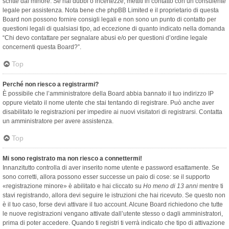
scritte dal minore. Se hai dubbi o incertezze, mettiti in contatto con un consulente
legale per assistenza. Nota bene che phpBB Limited e il proprietario di questa
Board non possono fornire consigli legali e non sono un punto di contatto per
questioni legali di qualsiasi tipo, ad eccezione di quanto indicato nella domanda
“Chi devo contattare per segnalare abusi e/o per questioni d’ordine legale
concernenti questa Board?”.
Top
Perché non riesco a registrarmi?
È possibile che l’amministratore della Board abbia bannato il tuo indirizzo IP
oppure vietato il nome utente che stai tentando di registrare. Può anche aver
disabilitato le registrazioni per impedire ai nuovi visitatori di registrarsi. Contatta
un amministratore per avere assistenza.
Top
Mi sono registrato ma non riesco a connettermi!
Innanzitutto controlla di aver inserito nome utente e password esattamente. Se
sono corretti, allora possono esser successe un paio di cose: se il supporto
«registrazione minore» è abilitato e hai cliccato su
Ho meno di 13 anni
mentre ti
stavi registrando, allora devi seguire le istruzioni che hai ricevuto. Se questo non
è il tuo caso, forse devi attivare il tuo account. Alcune Board richiedono che tutte
le nuove registrazioni vengano attivate dall’utente stesso o dagli amministratori,
prima di poter accedere. Quando ti registri ti verrà indicato che tipo di attivazione