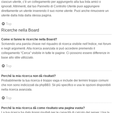
ciascun utente, c’è un collegamento per aggiungerlo alla tua lista amici o
ignorati. Altrimenti, dal tuo Pannello di Controllo Utente puoi aggiungere
direttamente un utente inserendo il suo nome utente. Puoi anche rimuovere un
utente dalla lista dalla stessa pagina.
Top
Ricerche nella Board
Come si fanno le ricerche nella Board?
Scrivendo una parola chiave nel riquadro di ricerca visibile nell’Indice, nei forum
e negli argomenti. Alla ricerca avanzata si può accedere premendo il
collegamento “Cerca” visibile in tutte le pagine. Ci possono essere differenze in
base allo stile utilizzato.
Top
Perché la mia ricerca non dà risultati?
Probabilmente la tua ricerca è troppo vaga e include dei termini troppo comuni
che non sono indicizzati da phpBB3. Sii più specifico e usa le opzioni disponibili
nella ricerca avanzata.
Top
Perché la mia ricerca dà come risultato una pagina vuota?
La tua ricerca ha dato troppi risultati per le capacità di calcolo del server. Usa la