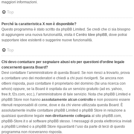
maggiori informazioni.
Top
Perché la caratteristica X non è disponibile?
Questo programma è stato scritto da phpBB Limited. Se credi che ci sia bisogno
di aggiungere una nuova funzionalità, visita il
Centro Idee phpBB
, dove potrai
supportare idee esistenti o suggerire nuove funzionalità.
Top
Chi devo contattare per segnalare abusi e/o per questioni d’ordine legale
concernenti questa Board?
Devi contattare l’amministratore di questa Board. Se non riesci a trovarlo, prova
a contattare uno dei moderatori e chiedi a chi puoi rivolgerti. Se ancora non
ottieni risposta, puoi contattare il proprietario del dominio (fai una ricerca con
whois
) oppure, se la Board è ospitata da un servizio gratuito (ad es. yahoo,
free.fr, f2s.com, ecc.), l’amministratore di tale servizio. Nota che phpBB Limited e
phpBB Store non hanno
assolutamente alcun controllo
e non possono essere
ritenuti responsabili di come, dove e da chi viene utilizzata questa Board. È
assolutamente inutile contattare phpBB Limited o phpBB Store in relazione a
qualsiasi questione legale
non direttamente collegata
al sito phpBB.com,
phpBB-Store.it o al software phpBB stesso. I messaggi di posta elettronica inviati
a phpBB Limited o a phpBB Store riguardanti l’uso da parte di terzi di questo
programma non riceveranno risposta.