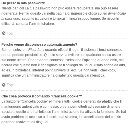
Ho perso la mia password!
Niente panico! La tua password non può essere recuperata, ma può essere
rigenerata. Per far questo vai nella pagina di ingresso e clicca su
Ho dimenticato
la password
, segui le istruzioni e tornerai in linea in poco tempo. Se riscontri
difficoltà, contatta l’amministratore.
Top
Perché vengo disconnesso automaticamente?
Se non selezioni
Ricordami
quando effettui il login, il sistema ti terrà connesso
per un periodo prestabilito. Questo serve a evitare che qualcuno possa usare il
tuo nome utente. Per rimanere connesso, seleziona l’opzione quando entri, ma
ricorda che questo non è consigliato se ti colleghi da un PC usato anche da altri,
ad es. in biblioteca, Internet point, università, ecc. Se non vedi il checkbox,
significa che un amministratore ha disabilitato questa caratteristica.
Top
Che cosa provoca il comando “Cancella cookie”?
La funzione “Cancella cookie” eliminerà tutti i cookie generati da phpBB che ti
mantengono autenticato e connesso, oltre a permetterti ad esempio di tenere
traccia di quello che hai letto, se l’amministrazione ha attivato la funzione. Se hai
avuto problemi di accesso o di uscita dal sistema, la cancellazione dei cookie
potrebbe risolvere tali disguidi.