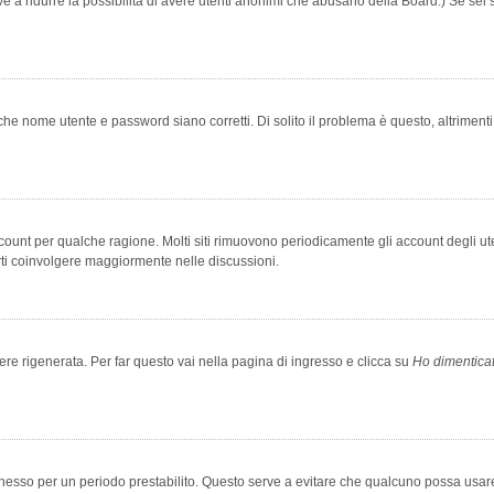
rve a ridurre la possibilità di avere utenti anonimi che abusano della Board.) Se sei s
che nome utente e password siano corretti. Di solito il problema è questo, altriment
account per qualche ragione. Molti siti rimuovono periodicamente gli account degli u
rti coinvolgere maggiormente nelle discussioni.
 rigenerata. Per far questo vai nella pagina di ingresso e clicca su
Ho dimentica
 connesso per un periodo prestabilito. Questo serve a evitare che qualcuno possa us