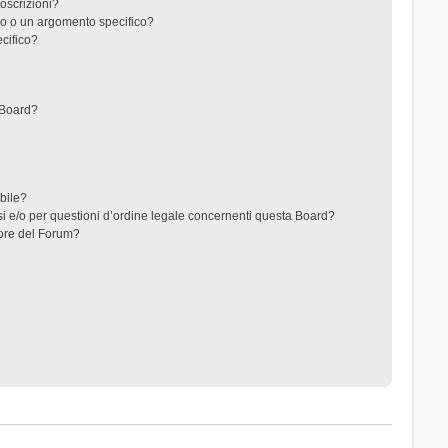
toscrizioni?
o o un argomento specifico?
cifico?
 Board?
ibile?
i e/o per questioni d’ordine legale concernenti questa Board?
ore del Forum?