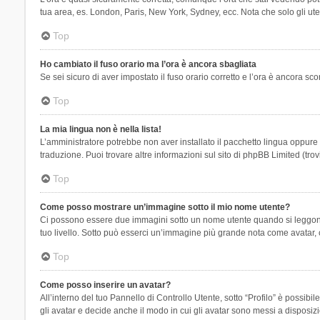
tua area, es. London, Paris, New York, Sydney, ecc. Nota che solo gli uten
Top
Ho cambiato il fuso orario ma l’ora è ancora sbagliata
Se sei sicuro di aver impostato il fuso orario corretto e l’ora è ancora sc
Top
La mia lingua non è nella lista!
L’amministratore potrebbe non aver installato il pacchetto lingua oppure n
traduzione. Puoi trovare altre informazioni sul sito di phpBB Limited (tro
Top
Come posso mostrare un’immagine sotto il mio nome utente?
Ci possono essere due immagini sotto un nome utente quando si leggono i 
tuo livello. Sotto può esserci un’immagine più grande nota come avatar, 
Top
Come posso inserire un avatar?
All’interno del tuo Pannello di Controllo Utente, sotto “Profilo” è possi
gli avatar e decide anche il modo in cui gli avatar sono messi a disposiz