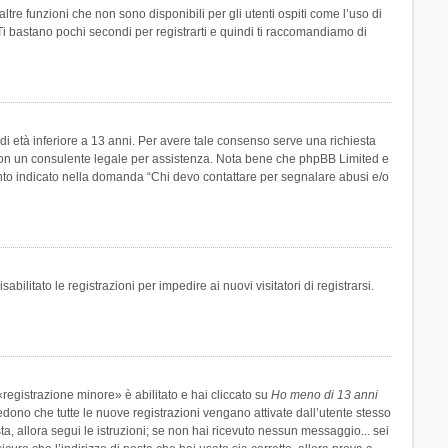
re funzioni che non sono disponibili per gli utenti ospiti come l’uso di
 Ti bastano pochi secondi per registrarti e quindi ti raccomandiamo di
di età inferiore a 13 anni. Per avere tale consenso serve una richiesta
tto con un consulente legale per assistenza. Nota bene che phpBB Limited e
uanto indicato nella domanda “Chi devo contattare per segnalare abusi e/o
ilitato le registrazioni per impedire ai nuovi visitatori di registrarsi.
registrazione minore» è abilitato e hai cliccato su
Ho meno di 13 anni
hiedono che tutte le nuove registrazioni vengano attivate dall’utente stesso
sta, allora segui le istruzioni; se non hai ricevuto nessun messaggio... sei