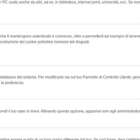
 PC usato anche da altri, ad es. in biblioteca, Internet point, università, ecc. Se no
che ti mantengono autenticato e connesso, oltre a permetterti ad esempio di tenere tr
cellazione dei cookie potrebbe risolvere tali disguidi.
el database del sistema. Per modificarle vai sul tuo Pannello di Controllo Utente; 
 le preferenze.
ndi il tuo stato in linea
. Attivando questa opzione, apparirai solo agli amministrator
be essere quella di un fuso orario differente dal tuo. Se così fosse, devi cambiare l