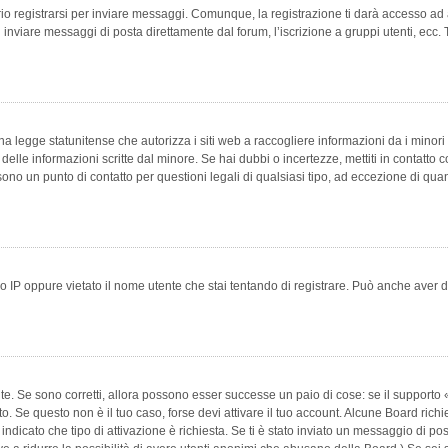
 registrarsi per inviare messaggi. Comunque, la registrazione ti darà accesso ad alt
 inviare messaggi di posta direttamente dal forum, l’iscrizione a gruppi utenti, ecc.
 legge statunitense che autorizza i siti web a raccogliere informazioni da i minori 
e delle informazioni scritte dal minore. Se hai dubbi o incertezze, mettiti in conta
 sono un punto di contatto per questioni legali di qualsiasi tipo, ad eccezione di q
 IP oppure vietato il nome utente che stai tentando di registrare. Può anche aver disab
e. Se sono corretti, allora possono esser successe un paio di cose: se il supporto «
vuto. Se questo non è il tuo caso, forse devi attivare il tuo account. Alcune Board ric
 indicato che tipo di attivazione è richiesta. Se ti è stato inviato un messaggio di po