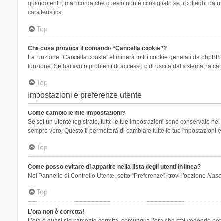
quando entri, ma ricorda che questo non è consigliato se ti colleghi da un
caratteristica.
Top
Che cosa provoca il comando “Cancella cookie”?
La funzione “Cancella cookie” eliminerà tutti i cookie generati da phpBB 
funzione. Se hai avuto problemi di accesso o di uscita dal sistema, la can
Top
Impostazioni e preferenze utente
Come cambio le mie impostazioni?
Se sei un utente registrato, tutte le tue impostazioni sono conservate n
sempre vero. Questo ti permetterà di cambiare tutte le tue impostazioni e
Top
Come posso evitare di apparire nella lista degli utenti in linea?
Nel Pannello di Controllo Utente, sotto “Preferenze”, trovi l’opzione
Nasco
Top
L’ora non è corretta!
L’ora è quasi sicuramente corretta, comunque l’ora che stai vedendo potreb