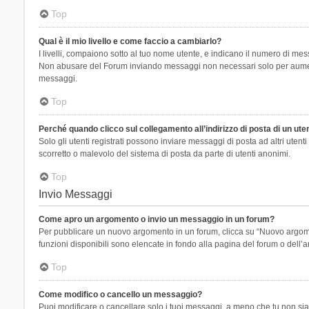
Top
Qual è il mio livello e come faccio a cambiarlo?
I livelli, compaiono sotto al tuo nome utente, e indicano il numero di mes
Non abusare del Forum inviando messaggi non necessari solo per aumenta
messaggi.
Top
Perché quando clicco sul collegamento all’indirizzo di posta di un ut
Solo gli utenti registrati possono inviare messaggi di posta ad altri ute
scorretto o malevolo del sistema di posta da parte di utenti anonimi.
Top
Invio Messaggi
Come apro un argomento o invio un messaggio in un forum?
Per pubblicare un nuovo argomento in un forum, clicca su “Nuovo argoment
funzioni disponibili sono elencate in fondo alla pagina del forum o dell’a
Top
Come modifico o cancello un messaggio?
Puoi modificare o cancellare solo i tuoi messaggi, a meno che tu non s