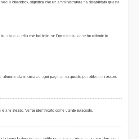
n vedi il checkbox, significa che un amministratore ha disabilitato questa
accia di quello che hai letto, se l’amministrazione ha attivato la
generalmente sta in cima ad ogni pagina, ma questo potrebbe non essere
i e a te stesso. Verrai identificato come utente nascosto.
e impostazioni del tuo profilo per il fuso orario e farlo coincidere con la