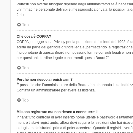
Potresti non averne bisogno: dipende dagli amministratori se è necessario
un’immagine personale definibile, messaggistica privata, la possibilità di
farlo.
Top
Che cosa è COPPA?
COPPA, o Legge sulla Privacy per la protezione dei minori del 1998, è una
scritta da parte del genitore o tutore legale, permettendo la registrazion
il proprietario di questa Board non possono fornire consigli legali e non
per questioni d’ordine legale concernenti questa Board?”.
Top
Perché non riesco a registrarmi?
È possibile che l’amministratore della Board abbia bannato il tuo indirizzo
Contatta un amministratore per avere assistenza.
Top
Mi sono registrato ma non riesco a connettermi!
Innanzitutto controlla di aver inserito nome utente e password esattament
mentre ti stavi registrando, allora devi seguire le istruzioni che hai rice
o dagli amministratori, prima di poter accedere. Quando ti registri ti verrà