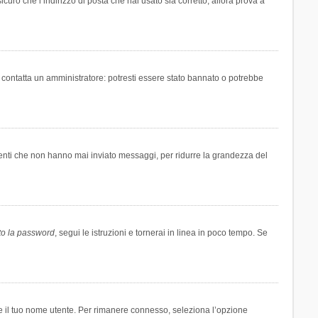
icuro che l’indirizzo di posta che hai usato sia corretto, allora prova a
i contatta un amministratore: potresti essere stato bannato o potrebbe
tenti che non hanno mai inviato messaggi, per ridurre la grandezza del
to la password
, segui le istruzioni e tornerai in linea in poco tempo. Se
are il tuo nome utente. Per rimanere connesso, seleziona l’opzione