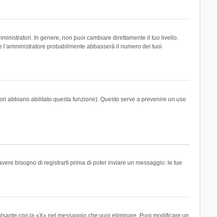
inistratori. In genere, non puoi cambiare direttamente il tuo livello.
 l’amministratore probabilmente abbasserà il numero dei tuoi
tori abbiano abilitato questa funzione). Questo serve a prevenire un uso
ere bisogno di registrarti prima di poter inviare un messaggio: le tue
ulsante con la «X» nel messaggio che vuoi eliminare. Puoi modificare un