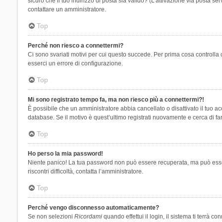
sicuro che il tuo indirizzo di posta sia valido? (L’attivazione via posta se
contattare un amministratore.
Top
Perché non riesco a connettermi?
Ci sono svariati motivi per cui questo succede. Per prima cosa controlla 
esserci un errore di configurazione.
Top
Mi sono registrato tempo fa, ma non riesco più a connettermi?!
È possibile che un amministratore abbia cancellato o disattivato il tuo 
database. Se il motivo è quest’ultimo registrati nuovamente e cerca di fa
Top
Ho perso la mia password!
Niente panico! La tua password non può essere recuperata, ma può essere
riscontri difficoltà, contatta l’amministratore.
Top
Perché vengo disconnesso automaticamente?
Se non selezioni
Ricordami
quando effettui il login, il sistema ti terrà