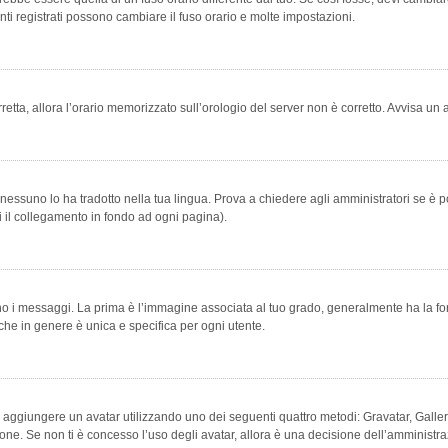
ti registrati possono cambiare il fuso orario e molte impostazioni.
orretta, allora l’orario memorizzato sull’orologio del server non è corretto. Avvisa u
essuno lo ha tradotto nella tua lingua. Prova a chiedere agli amministratori se è po
vi il collegamento in fondo ad ogni pagina).
messaggi. La prima è l’immagine associata al tuo grado, generalmente ha la forma di
che in genere è unica e specifica per ogni utente.
bile aggiungere un avatar utilizzando uno dei seguenti quattro metodi: Gravatar, Gal
ione. Se non ti è concesso l’uso degli avatar, allora è una decisione dell’amministra