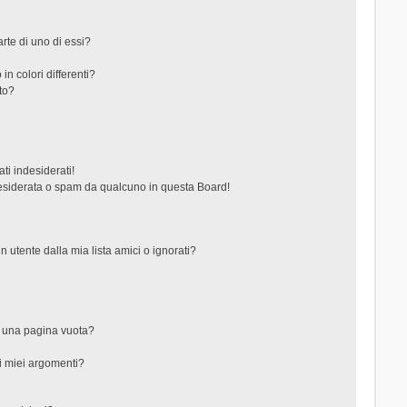
rte di uno di essi?
in colori differenti?
to?
ti indesiderati!
esiderata o spam da qualcuno in questa Board!
tente dalla mia lista amici o ignorati?
?
o una pagina vuota?
i miei argomenti?