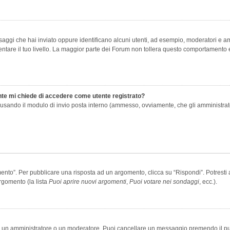
saggi che hai inviato oppure identificano alcuni utenti, ad esempio, moderatori e amm
re il tuo livello. La maggior parte dei Forum non tollera questo comportamento e
ente mi chiede di accedere come utente registrato?
nti usando il modulo di invio posta interno (ammesso, ovviamente, che gli amministra
o”. Per pubblicare una risposta ad un argomento, clicca su “Rispondi”. Potresti av
rgomento (la lista
Puoi aprire nuovi argomenti
,
Puoi votare nei sondaggi
, ecc.).
ia un amministratore o un moderatore. Puoi cancellare un messaggio premendo il p