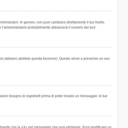
inistratori. In genere, non puoi cambiare direttamente il tuo livello.
 l’amministratore probabilmente abbasserà il numero dei tuoi
tori abbiano abilitato questa funzione). Questo serve a prevenire un uso
ere bisogno di registrarti prima di poter inviare un messaggio: le tue
ulsante con la «X» nel messaggio che vuoi eliminare. Puoi modificare un