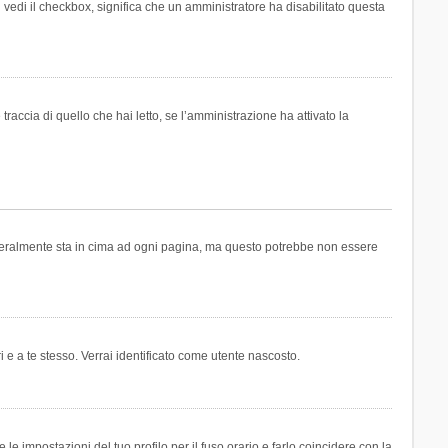
n vedi il checkbox, significa che un amministratore ha disabilitato questa
accia di quello che hai letto, se l’amministrazione ha attivato la
generalmente sta in cima ad ogni pagina, ma questo potrebbe non essere
i e a te stesso. Verrai identificato come utente nascosto.
e impostazioni del tuo profilo per il fuso orario e farlo coincidere con la