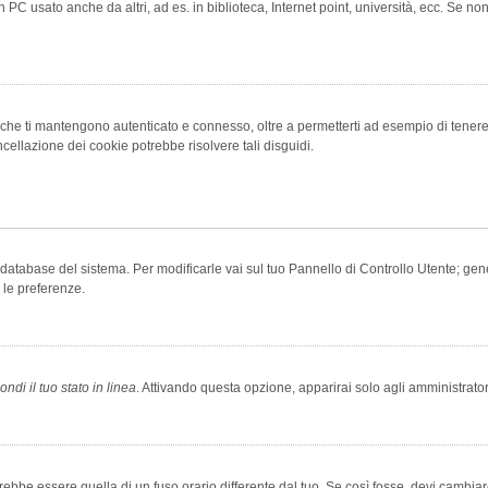
 PC usato anche da altri, ad es. in biblioteca, Internet point, università, ecc. Se no
che ti mantengono autenticato e connesso, oltre a permetterti ad esempio di tenere tr
cellazione dei cookie potrebbe risolvere tali disguidi.
el database del sistema. Per modificarle vai sul tuo Pannello di Controllo Utente; 
 le preferenze.
ndi il tuo stato in linea
. Attivando questa opzione, apparirai solo agli amministrator
be essere quella di un fuso orario differente dal tuo. Se così fosse, devi cambiare l