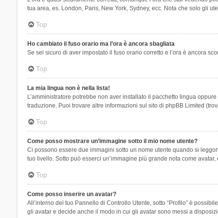
tua area, es. London, Paris, New York, Sydney, ecc. Nota che solo gli uten
Top
Ho cambiato il fuso orario ma l’ora è ancora sbagliata
Se sei sicuro di aver impostato il fuso orario corretto e l’ora è ancora sc
Top
La mia lingua non è nella lista!
L’amministratore potrebbe non aver installato il pacchetto lingua oppure n
traduzione. Puoi trovare altre informazioni sul sito di phpBB Limited (tro
Top
Come posso mostrare un’immagine sotto il mio nome utente?
Ci possono essere due immagini sotto un nome utente quando si leggono i 
tuo livello. Sotto può esserci un’immagine più grande nota come avatar, 
Top
Come posso inserire un avatar?
All’interno del tuo Pannello di Controllo Utente, sotto “Profilo” è possi
gli avatar e decide anche il modo in cui gli avatar sono messi a disposiz