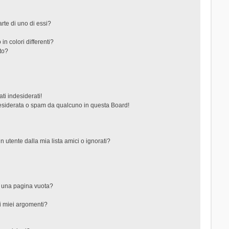
rte di uno di essi?
in colori differenti?
to?
ti indesiderati!
esiderata o spam da qualcuno in questa Board!
tente dalla mia lista amici o ignorati?
?
o una pagina vuota?
i miei argomenti?