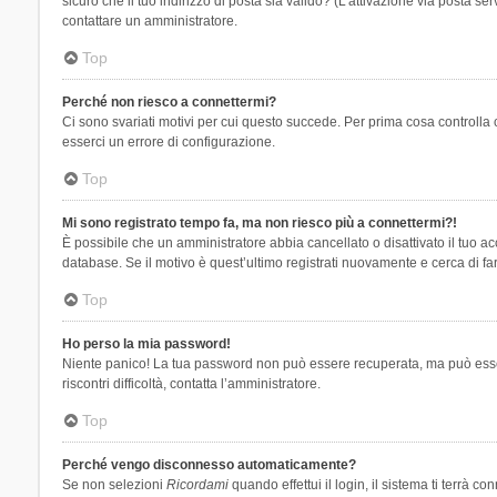
sicuro che il tuo indirizzo di posta sia valido? (L’attivazione via posta se
contattare un amministratore.
Top
Perché non riesco a connettermi?
Ci sono svariati motivi per cui questo succede. Per prima cosa controlla 
esserci un errore di configurazione.
Top
Mi sono registrato tempo fa, ma non riesco più a connettermi?!
È possibile che un amministratore abbia cancellato o disattivato il tuo 
database. Se il motivo è quest’ultimo registrati nuovamente e cerca di fa
Top
Ho perso la mia password!
Niente panico! La tua password non può essere recuperata, ma può essere
riscontri difficoltà, contatta l’amministratore.
Top
Perché vengo disconnesso automaticamente?
Se non selezioni
Ricordami
quando effettui il login, il sistema ti terrà