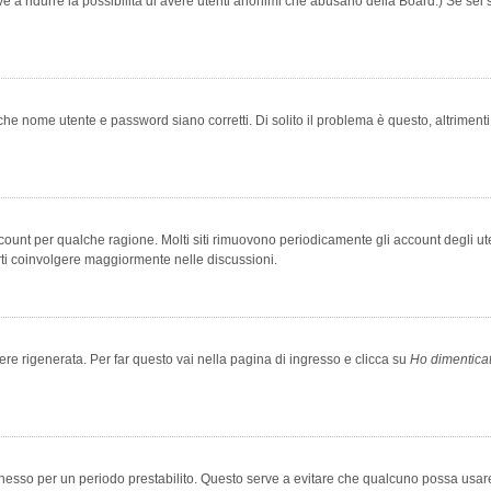
rve a ridurre la possibilità di avere utenti anonimi che abusano della Board.) Se sei s
che nome utente e password siano corretti. Di solito il problema è questo, altriment
account per qualche ragione. Molti siti rimuovono periodicamente gli account degli u
rti coinvolgere maggiormente nelle discussioni.
 rigenerata. Per far questo vai nella pagina di ingresso e clicca su
Ho dimentica
 connesso per un periodo prestabilito. Questo serve a evitare che qualcuno possa us