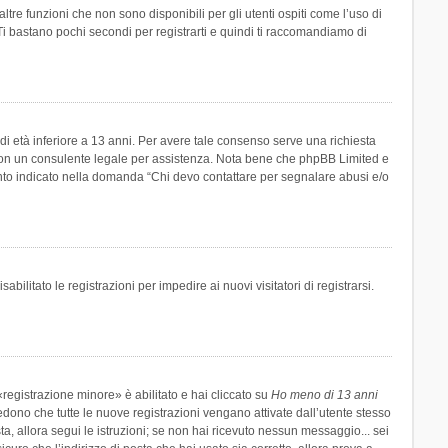
re funzioni che non sono disponibili per gli utenti ospiti come l’uso di
 Ti bastano pochi secondi per registrarti e quindi ti raccomandiamo di
di età inferiore a 13 anni. Per avere tale consenso serve una richiesta
tto con un consulente legale per assistenza. Nota bene che phpBB Limited e
uanto indicato nella domanda “Chi devo contattare per segnalare abusi e/o
ilitato le registrazioni per impedire ai nuovi visitatori di registrarsi.
registrazione minore» è abilitato e hai cliccato su
Ho meno di 13 anni
hiedono che tutte le nuove registrazioni vengano attivate dall’utente stesso
sta, allora segui le istruzioni; se non hai ricevuto nessun messaggio... sei