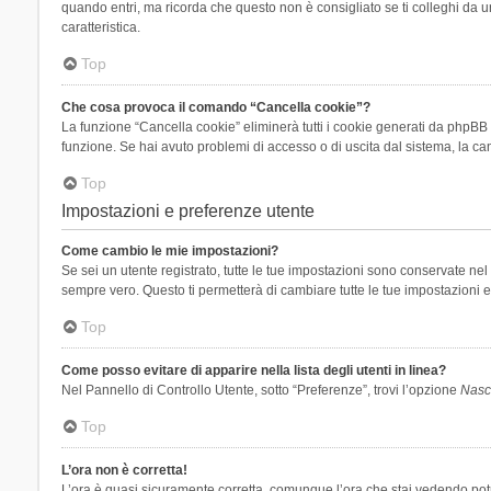
quando entri, ma ricorda che questo non è consigliato se ti colleghi da un
caratteristica.
Top
Che cosa provoca il comando “Cancella cookie”?
La funzione “Cancella cookie” eliminerà tutti i cookie generati da phpBB 
funzione. Se hai avuto problemi di accesso o di uscita dal sistema, la can
Top
Impostazioni e preferenze utente
Come cambio le mie impostazioni?
Se sei un utente registrato, tutte le tue impostazioni sono conservate n
sempre vero. Questo ti permetterà di cambiare tutte le tue impostazioni e
Top
Come posso evitare di apparire nella lista degli utenti in linea?
Nel Pannello di Controllo Utente, sotto “Preferenze”, trovi l’opzione
Nasco
Top
L’ora non è corretta!
L’ora è quasi sicuramente corretta, comunque l’ora che stai vedendo potreb