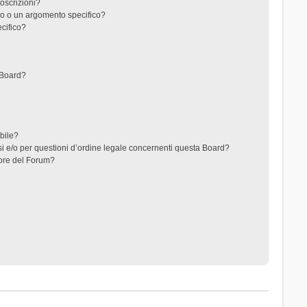
toscrizioni?
o o un argomento specifico?
cifico?
 Board?
ibile?
i e/o per questioni d’ordine legale concernenti questa Board?
ore del Forum?