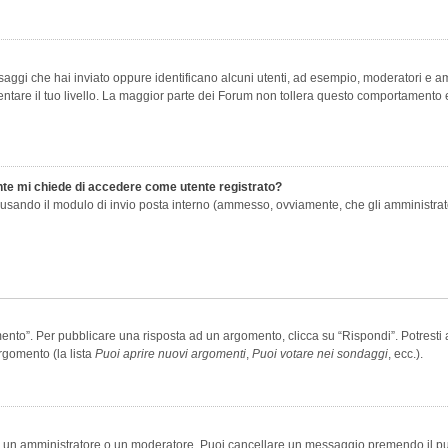
saggi che hai inviato oppure identificano alcuni utenti, ad esempio, moderatori e amm
re il tuo livello. La maggior parte dei Forum non tollera questo comportamento e
ente mi chiede di accedere come utente registrato?
nti usando il modulo di invio posta interno (ammesso, ovviamente, che gli amministra
o”. Per pubblicare una risposta ad un argomento, clicca su “Rispondi”. Potresti av
rgomento (la lista
Puoi aprire nuovi argomenti
,
Puoi votare nei sondaggi
, ecc.).
ia un amministratore o un moderatore. Puoi cancellare un messaggio premendo il p