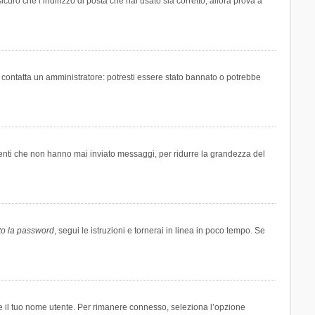
icuro che l’indirizzo di posta che hai usato sia corretto, allora prova a
i contatta un amministratore: potresti essere stato bannato o potrebbe
tenti che non hanno mai inviato messaggi, per ridurre la grandezza del
to la password
, segui le istruzioni e tornerai in linea in poco tempo. Se
are il tuo nome utente. Per rimanere connesso, seleziona l’opzione