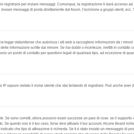
 registrarsi per inviare messaggi. Comunque, la registrazione ti darà accesso ad alt
 inviare messaggi di posta direttamente dal forum, l’iscrizione a gruppi utenti, ecc.
 legge statunitense che autorizza i siti web a raccogliere informazioni da i minori 
e delle informazioni scritte dal minore. Se hai dubbi o incertezze, mettiti in conta
 sono un punto di contatto per questioni legali di qualsiasi tipo, ad eccezione di q
 IP oppure vietato il nome utente che stai tentando di registrare. Può anche aver disab
e. Se sono corretti, allora possono esser successe un paio di cose: se il supporto «
vuto. Se questo non è il tuo caso, forse devi attivare il tuo account. Alcune Board ric
 indicato che tipo di attivazione è richiesta. Se ti è stato inviato un messaggio di po