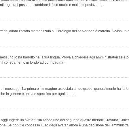
ti registrati possono cambiare il fuso orario e molte impostazioni.
orretta, allora l’orario memorizzato sull’orologio del server non è corretto. Avvisa u
essuno lo ha tradotto nella tua lingua. Prova a chiedere agli amministratori se è po
vi il collegamento in fondo ad ogni pagina).
messaggi. La prima è l’immagine associata al tuo grado, generalmente ha la forma di
che in genere è unica e specifica per ogni utente.
bile aggiungere un avatar utilizzando uno dei seguenti quattro metodi: Gravatar, Gal
ione. Se non ti è concesso l’uso degli avatar, allora è una decisione dell’amministra