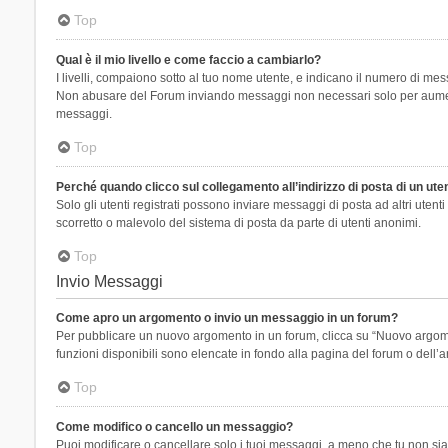
Top
Qual è il mio livello e come faccio a cambiarlo?
I livelli, compaiono sotto al tuo nome utente, e indicano il numero di mes
Non abusare del Forum inviando messaggi non necessari solo per aumenta
messaggi.
Top
Perché quando clicco sul collegamento all’indirizzo di posta di un ut
Solo gli utenti registrati possono inviare messaggi di posta ad altri ute
scorretto o malevolo del sistema di posta da parte di utenti anonimi.
Top
Invio Messaggi
Come apro un argomento o invio un messaggio in un forum?
Per pubblicare un nuovo argomento in un forum, clicca su “Nuovo argoment
funzioni disponibili sono elencate in fondo alla pagina del forum o dell’a
Top
Come modifico o cancello un messaggio?
Puoi modificare o cancellare solo i tuoi messaggi, a meno che tu non s