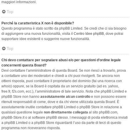
maggiori informazioni.
Top
Perché la caratteristica X non è disponibile?
Questo programma è stato scritto da phpBB Limited. Se credi che ci sia bisogno
di aggiungere una nuova funzionalità, visita il
Centro Idee phpBB
, dove potrai
supportare idee esistenti o suggerire nuove funzionalità.
Top
Chi devo contattare per segnalare abusi e/o per questioni d’ordine legale
concernenti questa Board?
Devi contattare l’amministratore di questa Board. Se non riesci a trovarlo, prova
a contattare uno dei moderatori e chiedi a chi puoi rivolgerti. Se ancora non
ottieni risposta, puoi contattare il proprietario del dominio (fai una ricerca con
whois
) oppure, se la Board è ospitata da un servizio gratuito (ad es. yahoo,
free.fr, f2s.com, ecc.), l’amministratore di tale servizio. Nota che phpBB Limited e
phpBB Store non hanno
assolutamente alcun controllo
e non possono essere
ritenuti responsabili di come, dove e da chi viene utilizzata questa Board. È
assolutamente inutile contattare phpBB Limited o phpBB Store in relazione a
qualsiasi questione legale
non direttamente collegata
al sito phpBB.com,
phpBB-Store.it o al software phpBB stesso. I messaggi di posta elettronica inviati
a phpBB Limited o a phpBB Store riguardanti l’uso da parte di terzi di questo
programma non riceveranno risposta.