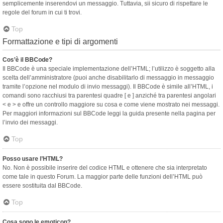
semplicemente inserendovi un messaggio. Tuttavia, sii sicuro di rispettare le
regole del forum in cui ti trovi.
Top
Formattazione e tipi di argomenti
Cos’è il BBCode?
Il BBCode è una speciale implementazione dell’HTML; l’utilizzo è soggetto alla
scelta dell’amministratore (puoi anche disabilitarlo di messaggio in messaggio
tramite l’opzione nel modulo di invio messaggi). Il BBCode è simile all’HTML, i
comandi sono racchiusi tra parentesi quadre [ e ] anziché tra parentesi angolari
< e > e offre un controllo maggiore su cosa e come viene mostrato nei messaggi.
Per maggiori informazioni sul BBCode leggi la guida presente nella pagina per
l’invio dei messaggi.
Top
Posso usare l’HTML?
No. Non è possibile inserire del codice HTML e ottenere che sia interpretato
come tale in questo Forum. La maggior parte delle funzioni dell’HTML può
essere sostituita dal BBCode.
Top
Cosa sono le emoticon?