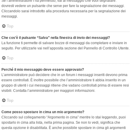
Se l’amministratore l’ha permesso, vai al messaggio che vuoi segnalare:
dovresti vedere un pulsante che serve per fare la segnalazione dei messaggi.
Cliccandolo sarai introdotto alla procedura necessaria per la segnalazione dei
messaggi.
Top
Che cos’è il pulsante “Salva” nella finestra di invio dei messaggi?
La funzione ti permette di salvare bozze di messaggi da completare e inviare in
seguito. Per utilizzarle vai nell’apposita sezione del Pannello di Controllo Utente.
Top
Perché il mio messaggio deve essere approvato?
L’amministratore può decidere che in un forum i messaggi inseriti devono prima
essere controllati. È inoltre possibile che l’amministratore ti abbia inserito in un
gruppo di utenti i cui messaggi ritiene che vadano controllati prima di essere resi
visibili. Contatta l’amministratore per maggiori informazioni.
Top
Come posso spostare in cima un mio argomento?
Cliccando sul collegamento “Argomento in cima” mentre lo stai leggendo, puoi
spostarlo in cima alla lista, nella prima pagina. Se non lo vedi, significa che
questa opzione è disabilitata. È anche possibile spostare in cima gli argomenti