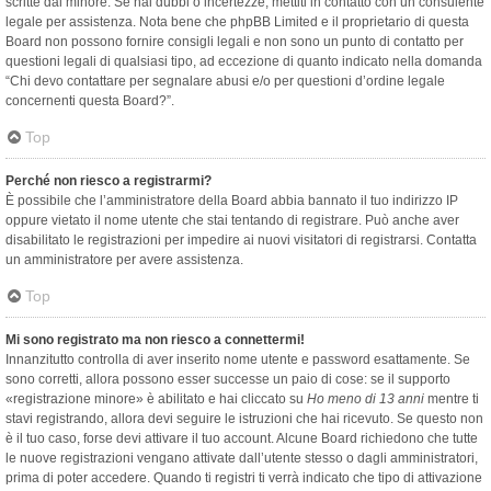
scritte dal minore. Se hai dubbi o incertezze, mettiti in contatto con un consulente
legale per assistenza. Nota bene che phpBB Limited e il proprietario di questa
Board non possono fornire consigli legali e non sono un punto di contatto per
questioni legali di qualsiasi tipo, ad eccezione di quanto indicato nella domanda
“Chi devo contattare per segnalare abusi e/o per questioni d’ordine legale
concernenti questa Board?”.
Top
Perché non riesco a registrarmi?
È possibile che l’amministratore della Board abbia bannato il tuo indirizzo IP
oppure vietato il nome utente che stai tentando di registrare. Può anche aver
disabilitato le registrazioni per impedire ai nuovi visitatori di registrarsi. Contatta
un amministratore per avere assistenza.
Top
Mi sono registrato ma non riesco a connettermi!
Innanzitutto controlla di aver inserito nome utente e password esattamente. Se
sono corretti, allora possono esser successe un paio di cose: se il supporto
«registrazione minore» è abilitato e hai cliccato su
Ho meno di 13 anni
mentre ti
stavi registrando, allora devi seguire le istruzioni che hai ricevuto. Se questo non
è il tuo caso, forse devi attivare il tuo account. Alcune Board richiedono che tutte
le nuove registrazioni vengano attivate dall’utente stesso o dagli amministratori,
prima di poter accedere. Quando ti registri ti verrà indicato che tipo di attivazione