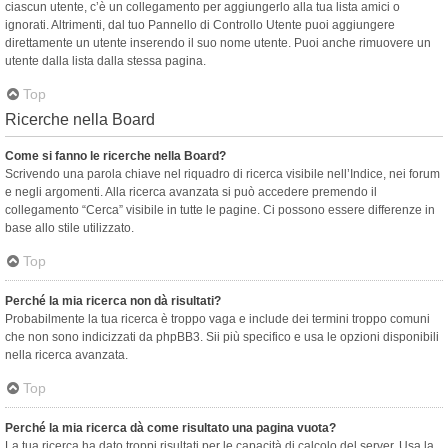
ciascun utente, c’è un collegamento per aggiungerlo alla tua lista amici o
ignorati. Altrimenti, dal tuo Pannello di Controllo Utente puoi aggiungere
direttamente un utente inserendo il suo nome utente. Puoi anche rimuovere un
utente dalla lista dalla stessa pagina.
Top
Ricerche nella Board
Come si fanno le ricerche nella Board?
Scrivendo una parola chiave nel riquadro di ricerca visibile nell’Indice, nei forum
e negli argomenti. Alla ricerca avanzata si può accedere premendo il
collegamento “Cerca” visibile in tutte le pagine. Ci possono essere differenze in
base allo stile utilizzato.
Top
Perché la mia ricerca non dà risultati?
Probabilmente la tua ricerca è troppo vaga e include dei termini troppo comuni
che non sono indicizzati da phpBB3. Sii più specifico e usa le opzioni disponibili
nella ricerca avanzata.
Top
Perché la mia ricerca dà come risultato una pagina vuota?
La tua ricerca ha dato troppi risultati per le capacità di calcolo del server. Usa la