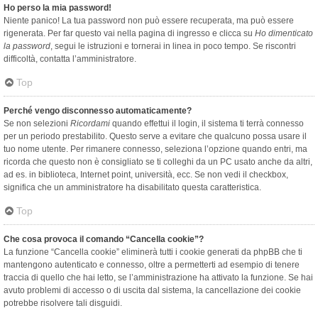
Ho perso la mia password!
Niente panico! La tua password non può essere recuperata, ma può essere
rigenerata. Per far questo vai nella pagina di ingresso e clicca su
Ho dimenticato
la password
, segui le istruzioni e tornerai in linea in poco tempo. Se riscontri
difficoltà, contatta l’amministratore.
Top
Perché vengo disconnesso automaticamente?
Se non selezioni
Ricordami
quando effettui il login, il sistema ti terrà connesso
per un periodo prestabilito. Questo serve a evitare che qualcuno possa usare il
tuo nome utente. Per rimanere connesso, seleziona l’opzione quando entri, ma
ricorda che questo non è consigliato se ti colleghi da un PC usato anche da altri,
ad es. in biblioteca, Internet point, università, ecc. Se non vedi il checkbox,
significa che un amministratore ha disabilitato questa caratteristica.
Top
Che cosa provoca il comando “Cancella cookie”?
La funzione “Cancella cookie” eliminerà tutti i cookie generati da phpBB che ti
mantengono autenticato e connesso, oltre a permetterti ad esempio di tenere
traccia di quello che hai letto, se l’amministrazione ha attivato la funzione. Se hai
avuto problemi di accesso o di uscita dal sistema, la cancellazione dei cookie
potrebbe risolvere tali disguidi.