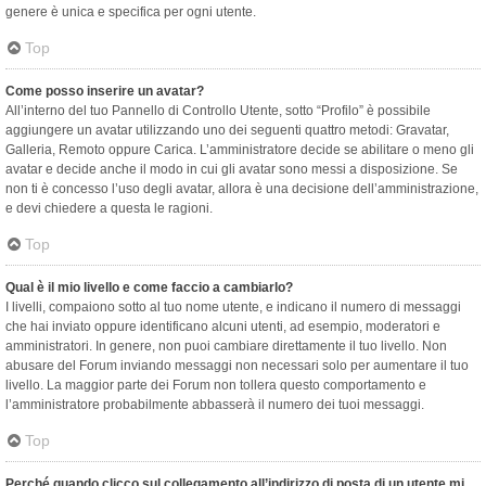
genere è unica e specifica per ogni utente.
Top
Come posso inserire un avatar?
All’interno del tuo Pannello di Controllo Utente, sotto “Profilo” è possibile
aggiungere un avatar utilizzando uno dei seguenti quattro metodi: Gravatar,
Galleria, Remoto oppure Carica. L’amministratore decide se abilitare o meno gli
avatar e decide anche il modo in cui gli avatar sono messi a disposizione. Se
non ti è concesso l’uso degli avatar, allora è una decisione dell’amministrazione,
e devi chiedere a questa le ragioni.
Top
Qual è il mio livello e come faccio a cambiarlo?
I livelli, compaiono sotto al tuo nome utente, e indicano il numero di messaggi
che hai inviato oppure identificano alcuni utenti, ad esempio, moderatori e
amministratori. In genere, non puoi cambiare direttamente il tuo livello. Non
abusare del Forum inviando messaggi non necessari solo per aumentare il tuo
livello. La maggior parte dei Forum non tollera questo comportamento e
l’amministratore probabilmente abbasserà il numero dei tuoi messaggi.
Top
Perché quando clicco sul collegamento all’indirizzo di posta di un utente mi