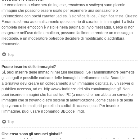
Le «emoticon» o «faccine» (in inglese,
emoticons
o
smileys
) sono piccole
immagini che possono essere usate per esprimere una sensazione o
un’emozione con pochi caratteri; ad es. :) significa felice, :( significa triste. Questo
Forum trasforma automaticamente queste serie di caratteri in immagini. La lista
completa delle emoticon è visibile nella pagina di invio messaggi. Cerca di non
esagerare nell’uso delle emoticon, possono facilmente rendere un messaggio
illeggibile, e un moderatore potrebbe decidere di modificarlo o addirittura
rimuoverlo.
Top
Posso inserire delle immagini?
Sì, puoi inserire delle immagini nei tuoi messaggi. Se l’amministratore permette
gli allegati è possibile caricare delle immagini direttamente sulla Board; in
alternativa devi creare un collegamento a un’immagine ospitata su un server di
pubblico accesso, ad es. http://www.indirizzo-del-sito.com/immagine.gif. Non
puoi inserire immagini che hai sul tuo PC (a meno che non abbia un server!) o
immagini che si trovano dietro sistemi di autenticazione, come caselle di posta
tipo yahoo o hotmail, siti protetti da codici di accesso, ecc. Per inserire
l’immagine, puoi usare il comando BBCode [img].
Top
Che cosa sono gli annunci globali?