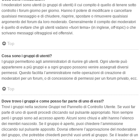
I moderatori sono utenti (o gruppi di utenti) il cui compito è quello di tenere sotto
controllo i forum giorno per giorno. Hanno il potere di modificare o cancellare
qualsiasi messaggio e di chiudere, riaprire, spostare o rimuovere qualsiasi
argomento del forum da loro moderato. Generalmente il compito dei moderatori
è quello di evitare che gli utenti vadano «fuori tema» (in inglese,
off-topic
) o che
scrivano messaggi oltraggiosi ed offensivi.
Top
Cosa sono i gruppi di utenti?
I gruppi permettono agli amministratori di riunire gli utenti. Ogni utente può
appartenere a più gruppi e a ogni gruppo possono venire assegnati diversi
permessi. Questo facilita l’amministratore nelle operazioni di creazione di
moderatori per un forum, o di concessione di permessi per un forum privato, ecc.
Top
Dove trovo i gruppi e come posso far parte di uno di essi?
Trovi i gruppi nella sezione
Gruppi
nel Pannello di Controllo Utente. Se vuoi far
parte di uno di questi procedi cliccando sul pulsante appropriato. Non sempre
però i gruppi sono ad
accesso aperto
. Alcuni sono chiusi e altri hanno l’elenco
dei membri nascosto. Se il gruppo è aperto, puoi chiedere l’ammissione
cliccando sul pulsante apposito. Dovrai ottenere l’approvazione del moderatore
del gruppo, che potrebbe chiederti perché vuoi unirti al gruppo. Se il leader di un