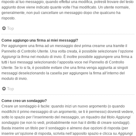
risposto al tuo messaggio, quando effettui una modifica, potresti trovare del testo
aggiunto dove viene indicato quante volte l’hai modificato. Un utente normale,
generalmente, non può cancellare un messaggio dopo che qualcuno ha
risposto.
Top
Come aggiungo una firma ai miei messaggi?
Per aggiungere una firma ad un messaggio devi prima crearne una tramite il
Pannello di Controllo Utente. Una volta creata, è possibile selezionare l’opzione
Aggiungi la firma
nel modulo di invio. È inoltre possibile aggiungere una firma a
tutti i tuoi messaggi selezionando l’apposita voce nel Pannello di Controllo
Utente. Se lo si fa, è possibile evitare che una firma venga aggiunta ai singoli
messaggi deselezionando la casella per aggiungere la firma all’interno del
modulo di invio.
Top
Come creo un sondaggio?
Creare un sondaggio è facile: quando inizi un nuovo argomento (o quando
modifichi il primo messaggio di un argomento, se ti è permesso) dovresti vedere,
sotto lo spazio per l’inserimento del messaggio, un riquadro dal titolo
Aggiungi
sondaggio
(se non lo vedi, probabilmente non hai il diritto di creare sondaggi).
Basta inserire un titolo per il sondaggio e almeno due opzioni di risposta (per
inserire un’opzione di risposta, scrivila nell’apposito spazio e clicca su
Aggiungi