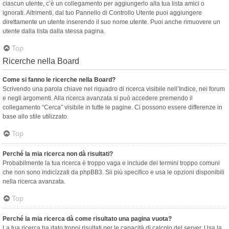
ciascun utente, c’è un collegamento per aggiungerlo alla tua lista amici o
ignorati. Altrimenti, dal tuo Pannello di Controllo Utente puoi aggiungere
direttamente un utente inserendo il suo nome utente. Puoi anche rimuovere un
utente dalla lista dalla stessa pagina.
Top
Ricerche nella Board
Come si fanno le ricerche nella Board?
Scrivendo una parola chiave nel riquadro di ricerca visibile nell’Indice, nei forum
e negli argomenti. Alla ricerca avanzata si può accedere premendo il
collegamento “Cerca” visibile in tutte le pagine. Ci possono essere differenze in
base allo stile utilizzato.
Top
Perché la mia ricerca non dà risultati?
Probabilmente la tua ricerca è troppo vaga e include dei termini troppo comuni
che non sono indicizzati da phpBB3. Sii più specifico e usa le opzioni disponibili
nella ricerca avanzata.
Top
Perché la mia ricerca dà come risultato una pagina vuota?
La tua ricerca ha dato troppi risultati per le capacità di calcolo del server. Usa la