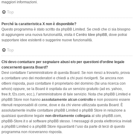
maggiori informazioni.
Top
Perché la caratteristica X non è disponibile?
Questo programma è stato scritto da phpBB Limited. Se credi che ci sia bisogno
di aggiungere una nuova funzionalità, visita il
Centro Idee phpBB
, dove potrai
supportare idee esistenti o suggerire nuove funzionalità.
Top
Chi devo contattare per segnalare abusi e/o per questioni d’ordine legale
concernenti questa Board?
Devi contattare l’amministratore di questa Board. Se non riesci a trovarlo, prova
a contattare uno dei moderatori e chiedi a chi puoi rivolgerti. Se ancora non
ottieni risposta, puoi contattare il proprietario del dominio (fai una ricerca con
whois
) oppure, se la Board è ospitata da un servizio gratuito (ad es. yahoo,
free.fr, f2s.com, ecc.), l’amministratore di tale servizio. Nota che phpBB Limited e
phpBB Store non hanno
assolutamente alcun controllo
e non possono essere
ritenuti responsabili di come, dove e da chi viene utilizzata questa Board. È
assolutamente inutile contattare phpBB Limited o phpBB Store in relazione a
qualsiasi questione legale
non direttamente collegata
al sito phpBB.com,
phpBB-Store.it o al software phpBB stesso. I messaggi di posta elettronica inviati
a phpBB Limited o a phpBB Store riguardanti l’uso da parte di terzi di questo
programma non riceveranno risposta.