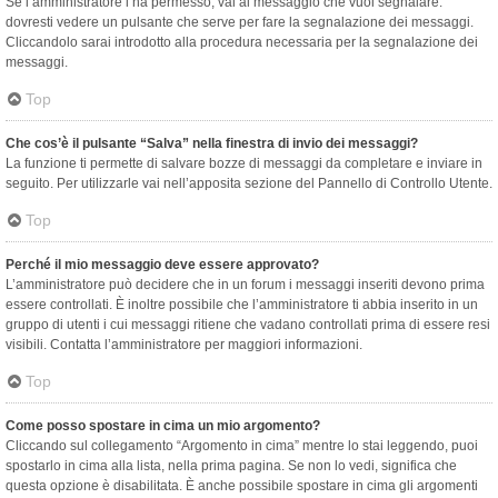
Se l’amministratore l’ha permesso, vai al messaggio che vuoi segnalare:
dovresti vedere un pulsante che serve per fare la segnalazione dei messaggi.
Cliccandolo sarai introdotto alla procedura necessaria per la segnalazione dei
messaggi.
Top
Che cos’è il pulsante “Salva” nella finestra di invio dei messaggi?
La funzione ti permette di salvare bozze di messaggi da completare e inviare in
seguito. Per utilizzarle vai nell’apposita sezione del Pannello di Controllo Utente.
Top
Perché il mio messaggio deve essere approvato?
L’amministratore può decidere che in un forum i messaggi inseriti devono prima
essere controllati. È inoltre possibile che l’amministratore ti abbia inserito in un
gruppo di utenti i cui messaggi ritiene che vadano controllati prima di essere resi
visibili. Contatta l’amministratore per maggiori informazioni.
Top
Come posso spostare in cima un mio argomento?
Cliccando sul collegamento “Argomento in cima” mentre lo stai leggendo, puoi
spostarlo in cima alla lista, nella prima pagina. Se non lo vedi, significa che
questa opzione è disabilitata. È anche possibile spostare in cima gli argomenti