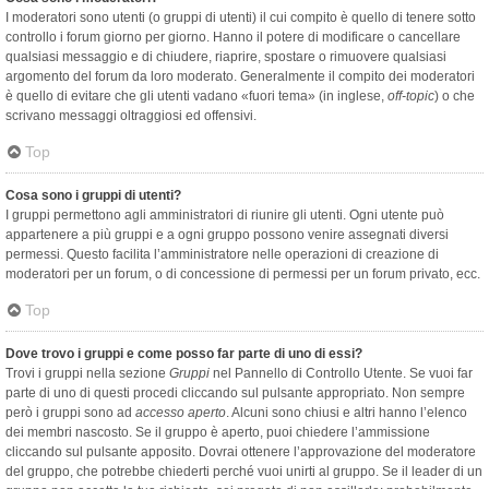
I moderatori sono utenti (o gruppi di utenti) il cui compito è quello di tenere sotto
controllo i forum giorno per giorno. Hanno il potere di modificare o cancellare
qualsiasi messaggio e di chiudere, riaprire, spostare o rimuovere qualsiasi
argomento del forum da loro moderato. Generalmente il compito dei moderatori
è quello di evitare che gli utenti vadano «fuori tema» (in inglese,
off-topic
) o che
scrivano messaggi oltraggiosi ed offensivi.
Top
Cosa sono i gruppi di utenti?
I gruppi permettono agli amministratori di riunire gli utenti. Ogni utente può
appartenere a più gruppi e a ogni gruppo possono venire assegnati diversi
permessi. Questo facilita l’amministratore nelle operazioni di creazione di
moderatori per un forum, o di concessione di permessi per un forum privato, ecc.
Top
Dove trovo i gruppi e come posso far parte di uno di essi?
Trovi i gruppi nella sezione
Gruppi
nel Pannello di Controllo Utente. Se vuoi far
parte di uno di questi procedi cliccando sul pulsante appropriato. Non sempre
però i gruppi sono ad
accesso aperto
. Alcuni sono chiusi e altri hanno l’elenco
dei membri nascosto. Se il gruppo è aperto, puoi chiedere l’ammissione
cliccando sul pulsante apposito. Dovrai ottenere l’approvazione del moderatore
del gruppo, che potrebbe chiederti perché vuoi unirti al gruppo. Se il leader di un