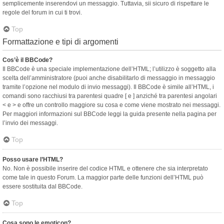
semplicemente inserendovi un messaggio. Tuttavia, sii sicuro di rispettare le
regole del forum in cui ti trovi.
Top
Formattazione e tipi di argomenti
Cos’è il BBCode?
Il BBCode è una speciale implementazione dell’HTML; l’utilizzo è soggetto alla
scelta dell’amministratore (puoi anche disabilitarlo di messaggio in messaggio
tramite l’opzione nel modulo di invio messaggi). Il BBCode è simile all’HTML, i
comandi sono racchiusi tra parentesi quadre [ e ] anziché tra parentesi angolari
< e > e offre un controllo maggiore su cosa e come viene mostrato nei messaggi.
Per maggiori informazioni sul BBCode leggi la guida presente nella pagina per
l’invio dei messaggi.
Top
Posso usare l’HTML?
No. Non è possibile inserire del codice HTML e ottenere che sia interpretato
come tale in questo Forum. La maggior parte delle funzioni dell’HTML può
essere sostituita dal BBCode.
Top
Cosa sono le emoticon?