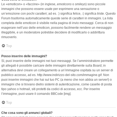
Le «emoticon» o «faccine» (in inglese,
emoticons
o
smileys
) sono piccole
immagini che possono essere usate per esprimere una sensazione o
un’emozione con pochi caratteri; ad es. :) significa felice, :( significa triste. Questo
Forum trasforma automaticamente queste serie di caratteri in immagini. La lista
completa delle emoticon è visibile nella pagina di invio messaggi. Cerca di non
esagerare nell’uso delle emoticon, possono facilmente rendere un messaggio
illeggibile, e un moderatore potrebbe decidere di modificarlo o addirittura
rimuoverlo.
Top
Posso inserire delle immagini?
Sì, puoi inserire delle immagini nei tuoi messaggi. Se l’amministratore permette
gli allegati è possibile caricare delle immagini direttamente sulla Board; in
alternativa devi creare un collegamento a un’immagine ospitata su un server di
pubblico accesso, ad es. http://www.indirizzo-del-sito.com/immagine.gif. Non
puoi inserire immagini che hai sul tuo PC (a meno che non abbia un server!) o
immagini che si trovano dietro sistemi di autenticazione, come caselle di posta
tipo yahoo o hotmail, siti protetti da codici di accesso, ecc. Per inserire
l’immagine, puoi usare il comando BBCode [img].
Top
Che cosa sono gli annunci globali?