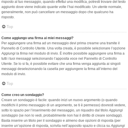
risposto al tuo messaggio, quando effettui una modifica, potresti trovare del testo
aggiunto dove viene indicato quante volte l’hai modificato. Un utente normale,
generalmente, non può cancellare un messaggio dopo che qualcuno ha
risposto.
Top
Come aggiungo una firma ai miei messaggi?
Per aggiungere una firma ad un messaggio devi prima crearne una tramite il
Pannello di Controllo Utente. Una volta creata, è possibile selezionare l’opzione
Aggiungi la firma
nel modulo di invio. È inoltre possibile aggiungere una firma a
tutti i tuoi messaggi selezionando l’apposita voce nel Pannello di Controllo
Utente. Se lo si fa, è possibile evitare che una firma venga aggiunta ai singoli
messaggi deselezionando la casella per aggiungere la firma all’interno del
modulo di invio.
Top
Come creo un sondaggio?
Creare un sondaggio è facile: quando inizi un nuovo argomento (o quando
modifichi il primo messaggio di un argomento, se ti è permesso) dovresti vedere,
sotto lo spazio per l’inserimento del messaggio, un riquadro dal titolo
Aggiungi
sondaggio
(se non lo vedi, probabilmente non hai il diritto di creare sondaggi).
Basta inserire un titolo per il sondaggio e almeno due opzioni di risposta (per
inserire un’opzione di risposta, scrivila nell’apposito spazio e clicca su
Aggiungi