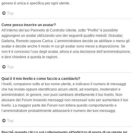
genere è unica e specifica per ogni utente.
Top
Come posso inserire un avatar?
All’interno del tuo Pannello di Controllo Utente, sotto “Profilo” è possibile
aggiungere un avatar utilizzando uno dei seguenti quattro metodi: Gravatar,
Galleria, Remoto oppure Carica. L’amministratore decide se abilitare o meno gli
avatar e decide anche il modo in cui gli avatar sono messi a disposizione. Se
non ti è concesso l’uso degli avatar, allora è una decisione dell’amministrazione,
e devi chiedere a questa le ragioni.
Top
Qual è il mio livello e come faccio a cambiarlo?
I livelli, compaiono sotto al tuo nome utente, e indicano il numero di messaggi
che hai inviato oppure identificano alcuni utenti, ad esempio, moderatori e
amministratori. In genere, non puoi cambiare direttamente il tuo livello. Non
abusare del Forum inviando messaggi non necessari solo per aumentare il tuo
livello. La maggior parte dei Forum non tollera questo comportamento e
l’amministratore probabilmente abbasserà il numero dei tuoi messaggi.
Top
Perché quando clicco sul collegamento all’indirizzo di posta di un utente mi