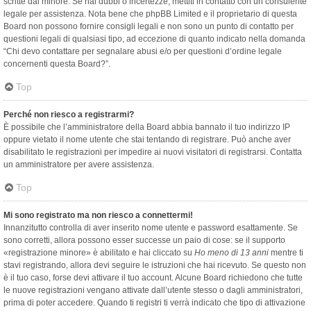
scritte dal minore. Se hai dubbi o incertezze, mettiti in contatto con un consulente
legale per assistenza. Nota bene che phpBB Limited e il proprietario di questa
Board non possono fornire consigli legali e non sono un punto di contatto per
questioni legali di qualsiasi tipo, ad eccezione di quanto indicato nella domanda
“Chi devo contattare per segnalare abusi e/o per questioni d’ordine legale
concernenti questa Board?”.
Top
Perché non riesco a registrarmi?
È possibile che l’amministratore della Board abbia bannato il tuo indirizzo IP
oppure vietato il nome utente che stai tentando di registrare. Può anche aver
disabilitato le registrazioni per impedire ai nuovi visitatori di registrarsi. Contatta
un amministratore per avere assistenza.
Top
Mi sono registrato ma non riesco a connettermi!
Innanzitutto controlla di aver inserito nome utente e password esattamente. Se
sono corretti, allora possono esser successe un paio di cose: se il supporto
«registrazione minore» è abilitato e hai cliccato su
Ho meno di 13 anni
mentre ti
stavi registrando, allora devi seguire le istruzioni che hai ricevuto. Se questo non
è il tuo caso, forse devi attivare il tuo account. Alcune Board richiedono che tutte
le nuove registrazioni vengano attivate dall’utente stesso o dagli amministratori,
prima di poter accedere. Quando ti registri ti verrà indicato che tipo di attivazione