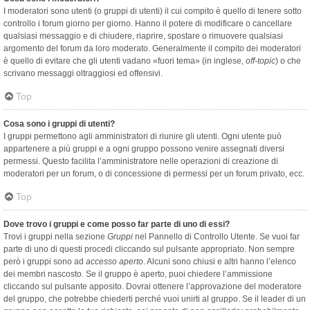
I moderatori sono utenti (o gruppi di utenti) il cui compito è quello di tenere sotto
controllo i forum giorno per giorno. Hanno il potere di modificare o cancellare
qualsiasi messaggio e di chiudere, riaprire, spostare o rimuovere qualsiasi
argomento del forum da loro moderato. Generalmente il compito dei moderatori
è quello di evitare che gli utenti vadano «fuori tema» (in inglese,
off-topic
) o che
scrivano messaggi oltraggiosi ed offensivi.
Top
Cosa sono i gruppi di utenti?
I gruppi permettono agli amministratori di riunire gli utenti. Ogni utente può
appartenere a più gruppi e a ogni gruppo possono venire assegnati diversi
permessi. Questo facilita l’amministratore nelle operazioni di creazione di
moderatori per un forum, o di concessione di permessi per un forum privato, ecc.
Top
Dove trovo i gruppi e come posso far parte di uno di essi?
Trovi i gruppi nella sezione
Gruppi
nel Pannello di Controllo Utente. Se vuoi far
parte di uno di questi procedi cliccando sul pulsante appropriato. Non sempre
però i gruppi sono ad
accesso aperto
. Alcuni sono chiusi e altri hanno l’elenco
dei membri nascosto. Se il gruppo è aperto, puoi chiedere l’ammissione
cliccando sul pulsante apposito. Dovrai ottenere l’approvazione del moderatore
del gruppo, che potrebbe chiederti perché vuoi unirti al gruppo. Se il leader di un