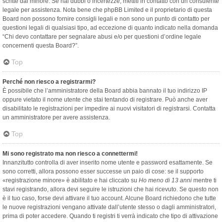
scritte dal minore. Se hai dubbi o incertezze, mettiti in contatto con un consulente
legale per assistenza. Nota bene che phpBB Limited e il proprietario di questa
Board non possono fornire consigli legali e non sono un punto di contatto per
questioni legali di qualsiasi tipo, ad eccezione di quanto indicato nella domanda
“Chi devo contattare per segnalare abusi e/o per questioni d’ordine legale
concernenti questa Board?”.
Top
Perché non riesco a registrarmi?
È possibile che l’amministratore della Board abbia bannato il tuo indirizzo IP
oppure vietato il nome utente che stai tentando di registrare. Può anche aver
disabilitato le registrazioni per impedire ai nuovi visitatori di registrarsi. Contatta
un amministratore per avere assistenza.
Top
Mi sono registrato ma non riesco a connettermi!
Innanzitutto controlla di aver inserito nome utente e password esattamente. Se
sono corretti, allora possono esser successe un paio di cose: se il supporto
«registrazione minore» è abilitato e hai cliccato su
Ho meno di 13 anni
mentre ti
stavi registrando, allora devi seguire le istruzioni che hai ricevuto. Se questo non
è il tuo caso, forse devi attivare il tuo account. Alcune Board richiedono che tutte
le nuove registrazioni vengano attivate dall’utente stesso o dagli amministratori,
prima di poter accedere. Quando ti registri ti verrà indicato che tipo di attivazione