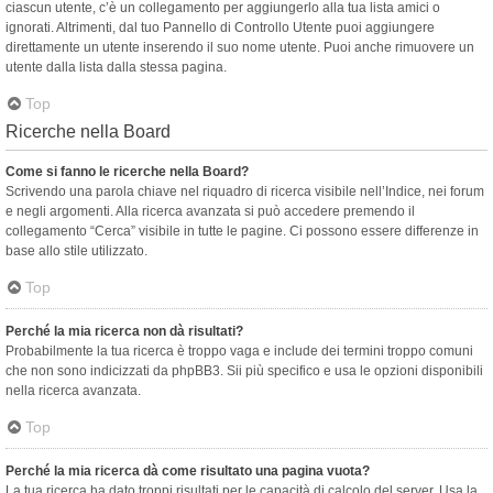
ciascun utente, c’è un collegamento per aggiungerlo alla tua lista amici o
ignorati. Altrimenti, dal tuo Pannello di Controllo Utente puoi aggiungere
direttamente un utente inserendo il suo nome utente. Puoi anche rimuovere un
utente dalla lista dalla stessa pagina.
Top
Ricerche nella Board
Come si fanno le ricerche nella Board?
Scrivendo una parola chiave nel riquadro di ricerca visibile nell’Indice, nei forum
e negli argomenti. Alla ricerca avanzata si può accedere premendo il
collegamento “Cerca” visibile in tutte le pagine. Ci possono essere differenze in
base allo stile utilizzato.
Top
Perché la mia ricerca non dà risultati?
Probabilmente la tua ricerca è troppo vaga e include dei termini troppo comuni
che non sono indicizzati da phpBB3. Sii più specifico e usa le opzioni disponibili
nella ricerca avanzata.
Top
Perché la mia ricerca dà come risultato una pagina vuota?
La tua ricerca ha dato troppi risultati per le capacità di calcolo del server. Usa la