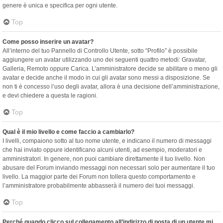
genere è unica e specifica per ogni utente.
Top
Come posso inserire un avatar?
All’interno del tuo Pannello di Controllo Utente, sotto “Profilo” è possibile
aggiungere un avatar utilizzando uno dei seguenti quattro metodi: Gravatar,
Galleria, Remoto oppure Carica. L’amministratore decide se abilitare o meno gli
avatar e decide anche il modo in cui gli avatar sono messi a disposizione. Se
non ti è concesso l’uso degli avatar, allora è una decisione dell’amministrazione,
e devi chiedere a questa le ragioni.
Top
Qual è il mio livello e come faccio a cambiarlo?
I livelli, compaiono sotto al tuo nome utente, e indicano il numero di messaggi
che hai inviato oppure identificano alcuni utenti, ad esempio, moderatori e
amministratori. In genere, non puoi cambiare direttamente il tuo livello. Non
abusare del Forum inviando messaggi non necessari solo per aumentare il tuo
livello. La maggior parte dei Forum non tollera questo comportamento e
l’amministratore probabilmente abbasserà il numero dei tuoi messaggi.
Top
Perché quando clicco sul collegamento all’indirizzo di posta di un utente mi