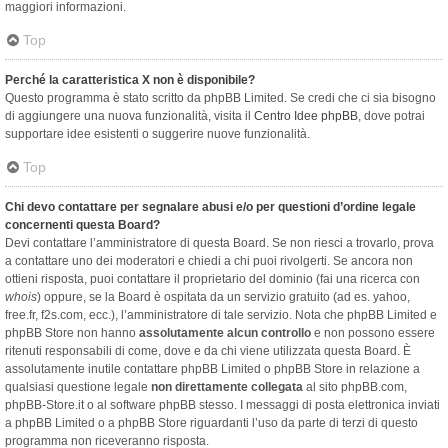
maggiori informazioni.
Top
Perché la caratteristica X non è disponibile?
Questo programma è stato scritto da phpBB Limited. Se credi che ci sia bisogno
di aggiungere una nuova funzionalità, visita il
Centro Idee phpBB
, dove potrai
supportare idee esistenti o suggerire nuove funzionalità.
Top
Chi devo contattare per segnalare abusi e/o per questioni d’ordine legale
concernenti questa Board?
Devi contattare l’amministratore di questa Board. Se non riesci a trovarlo, prova
a contattare uno dei moderatori e chiedi a chi puoi rivolgerti. Se ancora non
ottieni risposta, puoi contattare il proprietario del dominio (fai una ricerca con
whois
) oppure, se la Board è ospitata da un servizio gratuito (ad es. yahoo,
free.fr, f2s.com, ecc.), l’amministratore di tale servizio. Nota che phpBB Limited e
phpBB Store non hanno
assolutamente alcun controllo
e non possono essere
ritenuti responsabili di come, dove e da chi viene utilizzata questa Board. È
assolutamente inutile contattare phpBB Limited o phpBB Store in relazione a
qualsiasi questione legale
non direttamente collegata
al sito phpBB.com,
phpBB-Store.it o al software phpBB stesso. I messaggi di posta elettronica inviati
a phpBB Limited o a phpBB Store riguardanti l’uso da parte di terzi di questo
programma non riceveranno risposta.