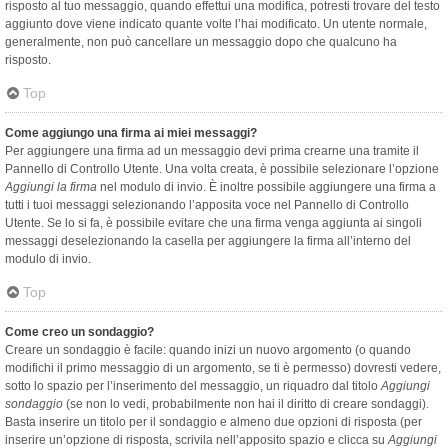
risposto al tuo messaggio, quando effettui una modifica, potresti trovare del testo
aggiunto dove viene indicato quante volte l’hai modificato. Un utente normale,
generalmente, non può cancellare un messaggio dopo che qualcuno ha
risposto.
Top
Come aggiungo una firma ai miei messaggi?
Per aggiungere una firma ad un messaggio devi prima crearne una tramite il
Pannello di Controllo Utente. Una volta creata, è possibile selezionare l’opzione
Aggiungi la firma
nel modulo di invio. È inoltre possibile aggiungere una firma a
tutti i tuoi messaggi selezionando l’apposita voce nel Pannello di Controllo
Utente. Se lo si fa, è possibile evitare che una firma venga aggiunta ai singoli
messaggi deselezionando la casella per aggiungere la firma all’interno del
modulo di invio.
Top
Come creo un sondaggio?
Creare un sondaggio è facile: quando inizi un nuovo argomento (o quando
modifichi il primo messaggio di un argomento, se ti è permesso) dovresti vedere,
sotto lo spazio per l’inserimento del messaggio, un riquadro dal titolo
Aggiungi
sondaggio
(se non lo vedi, probabilmente non hai il diritto di creare sondaggi).
Basta inserire un titolo per il sondaggio e almeno due opzioni di risposta (per
inserire un’opzione di risposta, scrivila nell’apposito spazio e clicca su
Aggiungi