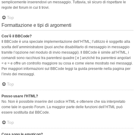
semplicemente inserendovi un messaggio. Tuttavia, sii sicuro di rispettare le
regole del forum in cui ti trovi.
Top
Formattazione e tipi di argomenti
Cos’è il BBCode?
Il BBCode è una speciale implementazione dell’HTML; l’utilizzo è soggetto alla
scelta dell’amministratore (puoi anche disabilitarlo di messaggio in messaggio
tramite l’opzione nel modulo di invio messaggi). Il BBCode è simile all’HTML, i
comandi sono racchiusi tra parentesi quadre [ e ] anziché tra parentesi angolari
< e > e offre un controllo maggiore su cosa e come viene mostrato nei messaggi.
Per maggiori informazioni sul BBCode leggi la guida presente nella pagina per
l’invio dei messaggi.
Top
Posso usare l’HTML?
No. Non è possibile inserire del codice HTML e ottenere che sia interpretato
come tale in questo Forum. La maggior parte delle funzioni dell’HTML può
essere sostituita dal BBCode.
Top
Cosa sono le emoticon?