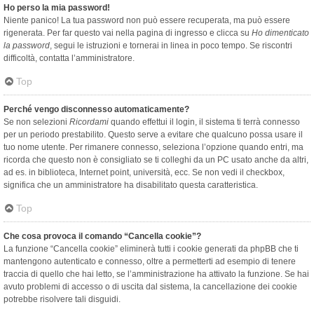
Ho perso la mia password!
Niente panico! La tua password non può essere recuperata, ma può essere
rigenerata. Per far questo vai nella pagina di ingresso e clicca su
Ho dimenticato
la password
, segui le istruzioni e tornerai in linea in poco tempo. Se riscontri
difficoltà, contatta l’amministratore.
Top
Perché vengo disconnesso automaticamente?
Se non selezioni
Ricordami
quando effettui il login, il sistema ti terrà connesso
per un periodo prestabilito. Questo serve a evitare che qualcuno possa usare il
tuo nome utente. Per rimanere connesso, seleziona l’opzione quando entri, ma
ricorda che questo non è consigliato se ti colleghi da un PC usato anche da altri,
ad es. in biblioteca, Internet point, università, ecc. Se non vedi il checkbox,
significa che un amministratore ha disabilitato questa caratteristica.
Top
Che cosa provoca il comando “Cancella cookie”?
La funzione “Cancella cookie” eliminerà tutti i cookie generati da phpBB che ti
mantengono autenticato e connesso, oltre a permetterti ad esempio di tenere
traccia di quello che hai letto, se l’amministrazione ha attivato la funzione. Se hai
avuto problemi di accesso o di uscita dal sistema, la cancellazione dei cookie
potrebbe risolvere tali disguidi.