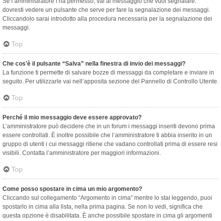
Se l’amministratore l’ha permesso, vai al messaggio che vuoi segnalare:
dovresti vedere un pulsante che serve per fare la segnalazione dei messaggi.
Cliccandolo sarai introdotto alla procedura necessaria per la segnalazione dei
messaggi.
Top
Che cos’è il pulsante “Salva” nella finestra di invio dei messaggi?
La funzione ti permette di salvare bozze di messaggi da completare e inviare in
seguito. Per utilizzarle vai nell’apposita sezione del Pannello di Controllo Utente.
Top
Perché il mio messaggio deve essere approvato?
L’amministratore può decidere che in un forum i messaggi inseriti devono prima
essere controllati. È inoltre possibile che l’amministratore ti abbia inserito in un
gruppo di utenti i cui messaggi ritiene che vadano controllati prima di essere resi
visibili. Contatta l’amministratore per maggiori informazioni.
Top
Come posso spostare in cima un mio argomento?
Cliccando sul collegamento “Argomento in cima” mentre lo stai leggendo, puoi
spostarlo in cima alla lista, nella prima pagina. Se non lo vedi, significa che
questa opzione è disabilitata. È anche possibile spostare in cima gli argomenti