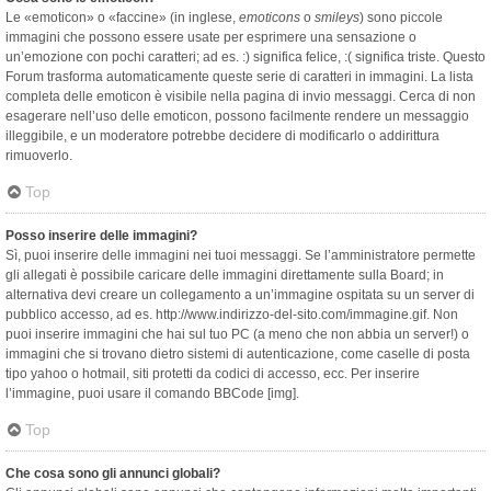
Le «emoticon» o «faccine» (in inglese,
emoticons
o
smileys
) sono piccole
immagini che possono essere usate per esprimere una sensazione o
un’emozione con pochi caratteri; ad es. :) significa felice, :( significa triste. Questo
Forum trasforma automaticamente queste serie di caratteri in immagini. La lista
completa delle emoticon è visibile nella pagina di invio messaggi. Cerca di non
esagerare nell’uso delle emoticon, possono facilmente rendere un messaggio
illeggibile, e un moderatore potrebbe decidere di modificarlo o addirittura
rimuoverlo.
Top
Posso inserire delle immagini?
Sì, puoi inserire delle immagini nei tuoi messaggi. Se l’amministratore permette
gli allegati è possibile caricare delle immagini direttamente sulla Board; in
alternativa devi creare un collegamento a un’immagine ospitata su un server di
pubblico accesso, ad es. http://www.indirizzo-del-sito.com/immagine.gif. Non
puoi inserire immagini che hai sul tuo PC (a meno che non abbia un server!) o
immagini che si trovano dietro sistemi di autenticazione, come caselle di posta
tipo yahoo o hotmail, siti protetti da codici di accesso, ecc. Per inserire
l’immagine, puoi usare il comando BBCode [img].
Top
Che cosa sono gli annunci globali?