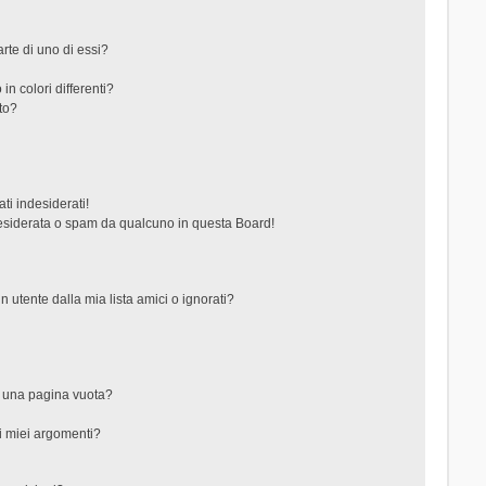
rte di uno di essi?
in colori differenti?
to?
ti indesiderati!
esiderata o spam da qualcuno in questa Board!
tente dalla mia lista amici o ignorati?
?
o una pagina vuota?
i miei argomenti?