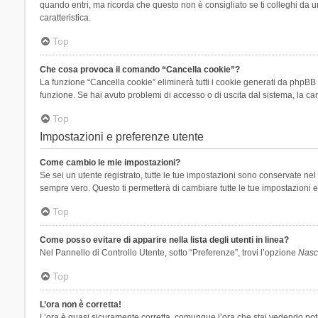
quando entri, ma ricorda che questo non è consigliato se ti colleghi da un
caratteristica.
Top
Che cosa provoca il comando “Cancella cookie”?
La funzione “Cancella cookie” eliminerà tutti i cookie generati da phpBB 
funzione. Se hai avuto problemi di accesso o di uscita dal sistema, la can
Top
Impostazioni e preferenze utente
Come cambio le mie impostazioni?
Se sei un utente registrato, tutte le tue impostazioni sono conservate n
sempre vero. Questo ti permetterà di cambiare tutte le tue impostazioni e
Top
Come posso evitare di apparire nella lista degli utenti in linea?
Nel Pannello di Controllo Utente, sotto “Preferenze”, trovi l’opzione
Nasco
Top
L’ora non è corretta!
L’ora è quasi sicuramente corretta, comunque l’ora che stai vedendo potreb