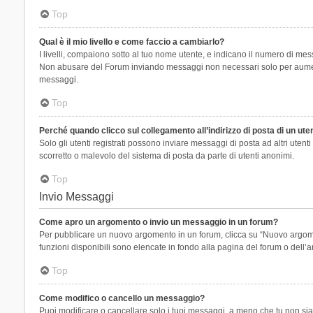
Top
Qual è il mio livello e come faccio a cambiarlo?
I livelli, compaiono sotto al tuo nome utente, e indicano il numero di mes
Non abusare del Forum inviando messaggi non necessari solo per aumenta
messaggi.
Top
Perché quando clicco sul collegamento all’indirizzo di posta di un ut
Solo gli utenti registrati possono inviare messaggi di posta ad altri ute
scorretto o malevolo del sistema di posta da parte di utenti anonimi.
Top
Invio Messaggi
Come apro un argomento o invio un messaggio in un forum?
Per pubblicare un nuovo argomento in un forum, clicca su “Nuovo argoment
funzioni disponibili sono elencate in fondo alla pagina del forum o dell’a
Top
Come modifico o cancello un messaggio?
Puoi modificare o cancellare solo i tuoi messaggi, a meno che tu non s