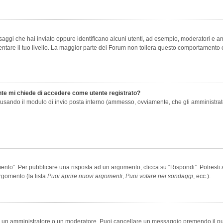
saggi che hai inviato oppure identificano alcuni utenti, ad esempio, moderatori e amm
re il tuo livello. La maggior parte dei Forum non tollera questo comportamento e
ente mi chiede di accedere come utente registrato?
nti usando il modulo di invio posta interno (ammesso, ovviamente, che gli amministra
o”. Per pubblicare una risposta ad un argomento, clicca su “Rispondi”. Potresti av
rgomento (la lista
Puoi aprire nuovi argomenti
,
Puoi votare nei sondaggi
, ecc.).
ia un amministratore o un moderatore. Puoi cancellare un messaggio premendo il p