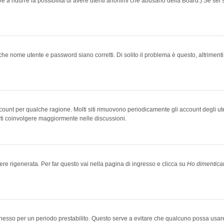
rve a ridurre la possibilità di avere utenti anonimi che abusano della Board.) Se sei s
che nome utente e password siano corretti. Di solito il problema è questo, altriment
account per qualche ragione. Molti siti rimuovono periodicamente gli account degli u
rti coinvolgere maggiormente nelle discussioni.
 rigenerata. Per far questo vai nella pagina di ingresso e clicca su
Ho dimentica
 connesso per un periodo prestabilito. Questo serve a evitare che qualcuno possa us