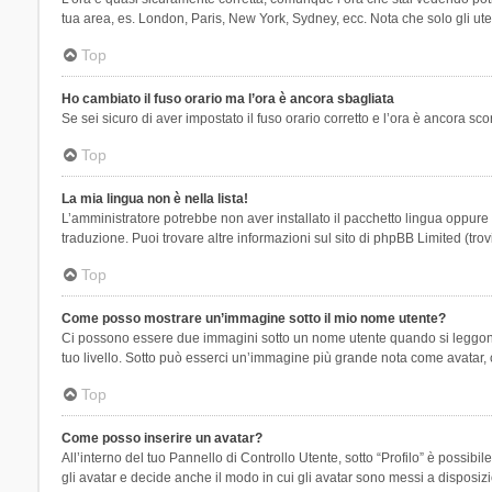
tua area, es. London, Paris, New York, Sydney, ecc. Nota che solo gli uten
Top
Ho cambiato il fuso orario ma l’ora è ancora sbagliata
Se sei sicuro di aver impostato il fuso orario corretto e l’ora è ancora sc
Top
La mia lingua non è nella lista!
L’amministratore potrebbe non aver installato il pacchetto lingua oppure n
traduzione. Puoi trovare altre informazioni sul sito di phpBB Limited (tro
Top
Come posso mostrare un’immagine sotto il mio nome utente?
Ci possono essere due immagini sotto un nome utente quando si leggono i 
tuo livello. Sotto può esserci un’immagine più grande nota come avatar, 
Top
Come posso inserire un avatar?
All’interno del tuo Pannello di Controllo Utente, sotto “Profilo” è possi
gli avatar e decide anche il modo in cui gli avatar sono messi a disposiz