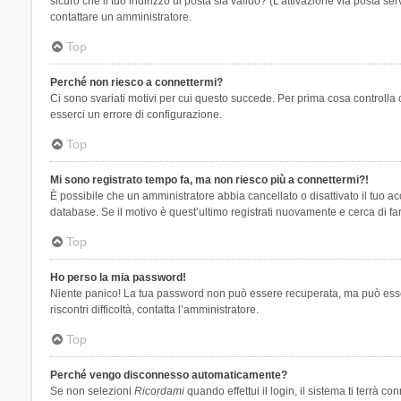
sicuro che il tuo indirizzo di posta sia valido? (L’attivazione via posta se
contattare un amministratore.
Top
Perché non riesco a connettermi?
Ci sono svariati motivi per cui questo succede. Per prima cosa controlla 
esserci un errore di configurazione.
Top
Mi sono registrato tempo fa, ma non riesco più a connettermi?!
È possibile che un amministratore abbia cancellato o disattivato il tuo 
database. Se il motivo è quest’ultimo registrati nuovamente e cerca di fa
Top
Ho perso la mia password!
Niente panico! La tua password non può essere recuperata, ma può essere
riscontri difficoltà, contatta l’amministratore.
Top
Perché vengo disconnesso automaticamente?
Se non selezioni
Ricordami
quando effettui il login, il sistema ti terrà