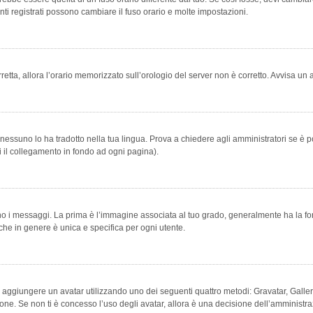
ti registrati possono cambiare il fuso orario e molte impostazioni.
orretta, allora l’orario memorizzato sull’orologio del server non è corretto. Avvisa u
essuno lo ha tradotto nella tua lingua. Prova a chiedere agli amministratori se è po
vi il collegamento in fondo ad ogni pagina).
messaggi. La prima è l’immagine associata al tuo grado, generalmente ha la forma di
che in genere è unica e specifica per ogni utente.
bile aggiungere un avatar utilizzando uno dei seguenti quattro metodi: Gravatar, Gal
ione. Se non ti è concesso l’uso degli avatar, allora è una decisione dell’amministra