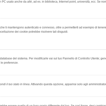
 PC usato anche da altri, ad es. in biblioteca, Internet point, università, ecc. Se no
che ti mantengono autenticato e connesso, oltre a permetterti ad esempio di tenere tr
cellazione dei cookie potrebbe risolvere tali disguidi.
el database del sistema. Per modificarle vai sul tuo Pannello di Controllo Utente; 
 le preferenze.
ndi il tuo stato in linea
. Attivando questa opzione, apparirai solo agli amministrator
be essere quella di un fuso orario differente dal tuo. Se così fosse, devi cambiare l