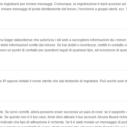
 registrarsi per inviare messaggi. Comunque, la registrazione ti darà accesso ad alt
 inviare messaggi di posta direttamente dal forum, l’iscrizione a gruppi utenti, ecc.
 legge statunitense che autorizza i siti web a raccogliere informazioni da i minori 
e delle informazioni scritte dal minore. Se hai dubbi o incertezze, mettiti in conta
 sono un punto di contatto per questioni legali di qualsiasi tipo, ad eccezione di q
 IP oppure vietato il nome utente che stai tentando di registrare. Può anche aver disab
e. Se sono corretti, allora possono esser successe un paio di cose: se il supporto «
vuto. Se questo non è il tuo caso, forse devi attivare il tuo account. Alcune Board ric
 indicato che tipo di attivazione è richiesta. Se ti è stato inviato un messaggio di po