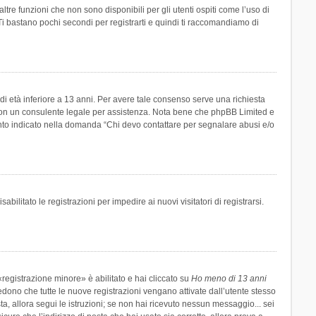
re funzioni che non sono disponibili per gli utenti ospiti come l’uso di
 Ti bastano pochi secondi per registrarti e quindi ti raccomandiamo di
di età inferiore a 13 anni. Per avere tale consenso serve una richiesta
tto con un consulente legale per assistenza. Nota bene che phpBB Limited e
uanto indicato nella domanda “Chi devo contattare per segnalare abusi e/o
ilitato le registrazioni per impedire ai nuovi visitatori di registrarsi.
registrazione minore» è abilitato e hai cliccato su
Ho meno di 13 anni
hiedono che tutte le nuove registrazioni vengano attivate dall’utente stesso
sta, allora segui le istruzioni; se non hai ricevuto nessun messaggio... sei