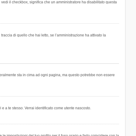
n vedi il checkbox, significa che un amministratore ha disabilitato questa
accia di quello che hai letto, se l’amministrazione ha attivato la
generalmente sta in cima ad ogni pagina, ma questo potrebbe non essere
i e a te stesso. Verrai identificato come utente nascosto.
e impostazioni del tuo profilo per il fuso orario e farlo coincidere con la