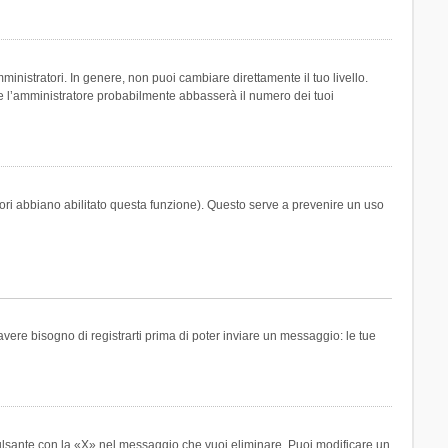
inistratori. In genere, non puoi cambiare direttamente il tuo livello.
 l’amministratore probabilmente abbasserà il numero dei tuoi
tori abbiano abilitato questa funzione). Questo serve a prevenire un uso
ere bisogno di registrarti prima di poter inviare un messaggio: le tue
ulsante con la «X» nel messaggio che vuoi eliminare. Puoi modificare un