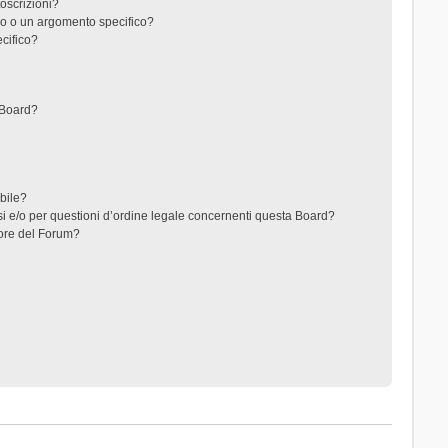
toscrizioni?
o o un argomento specifico?
cifico?
 Board?
ibile?
i e/o per questioni d’ordine legale concernenti questa Board?
ore del Forum?