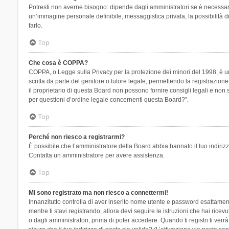
Potresti non averne bisogno: dipende dagli amministratori se è necessario
un’immagine personale definibile, messaggistica privata, la possibilità di
farlo.
Top
Che cosa è COPPA?
COPPA, o Legge sulla Privacy per la protezione dei minori del 1998, è una
scritta da parte del genitore o tutore legale, permettendo la registrazion
il proprietario di questa Board non possono fornire consigli legali e non
per questioni d’ordine legale concernenti questa Board?”.
Top
Perché non riesco a registrarmi?
È possibile che l’amministratore della Board abbia bannato il tuo indirizzo
Contatta un amministratore per avere assistenza.
Top
Mi sono registrato ma non riesco a connettermi!
Innanzitutto controlla di aver inserito nome utente e password esattament
mentre ti stavi registrando, allora devi seguire le istruzioni che hai rice
o dagli amministratori, prima di poter accedere. Quando ti registri ti verrà