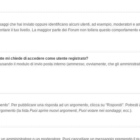
saggi che hai inviato oppure identificano alcuni utenti, ad esempio, moderatori e amm
re il tuo livello. La maggior parte dei Forum non tollera questo comportamento e
ente mi chiede di accedere come utente registrato?
nti usando il modulo di invio posta interno (ammesso, ovviamente, che gli amministra
o”. Per pubblicare una risposta ad un argomento, clicca su “Rispondi”. Potresti av
rgomento (la lista
Puoi aprire nuovi argomenti
,
Puoi votare nei sondaggi
, ecc.).
ia un amministratore o un moderatore. Puoi cancellare un messaggio premendo il p