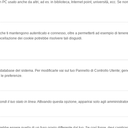
 PC usato anche da altri, ad es. in biblioteca, Internet point, università, ecc. Se no
che ti mantengono autenticato e connesso, oltre a permetterti ad esempio di tenere tr
cellazione dei cookie potrebbe risolvere tali disguidi.
el database del sistema. Per modificarle vai sul tuo Pannello di Controllo Utente; 
 le preferenze.
ndi il tuo stato in linea
. Attivando questa opzione, apparirai solo agli amministrator
be essere quella di un fuso orario differente dal tuo. Se così fosse, devi cambiare l