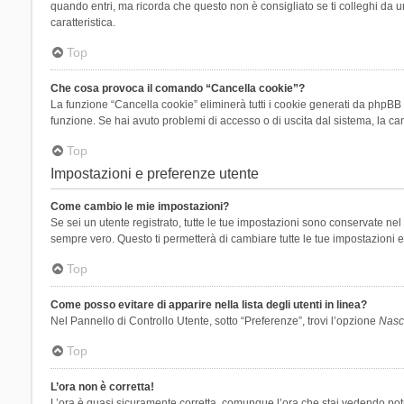
quando entri, ma ricorda che questo non è consigliato se ti colleghi da un
caratteristica.
Top
Che cosa provoca il comando “Cancella cookie”?
La funzione “Cancella cookie” eliminerà tutti i cookie generati da phpBB 
funzione. Se hai avuto problemi di accesso o di uscita dal sistema, la can
Top
Impostazioni e preferenze utente
Come cambio le mie impostazioni?
Se sei un utente registrato, tutte le tue impostazioni sono conservate n
sempre vero. Questo ti permetterà di cambiare tutte le tue impostazioni e
Top
Come posso evitare di apparire nella lista degli utenti in linea?
Nel Pannello di Controllo Utente, sotto “Preferenze”, trovi l’opzione
Nasco
Top
L’ora non è corretta!
L’ora è quasi sicuramente corretta, comunque l’ora che stai vedendo potreb