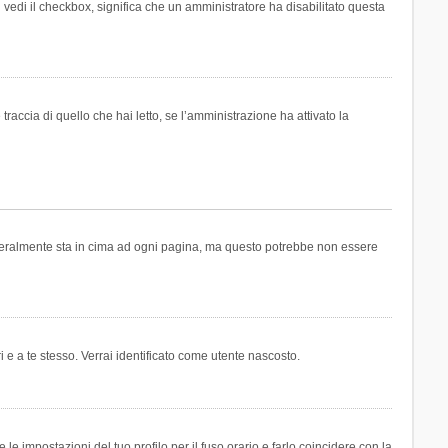
n vedi il checkbox, significa che un amministratore ha disabilitato questa
accia di quello che hai letto, se l’amministrazione ha attivato la
generalmente sta in cima ad ogni pagina, ma questo potrebbe non essere
i e a te stesso. Verrai identificato come utente nascosto.
e impostazioni del tuo profilo per il fuso orario e farlo coincidere con la