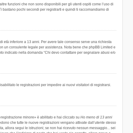
re funzioni che non sono disponibili per gli utenti ospiti come l’uso di
 Ti bastano pochi secondi per registrarti e quindi ti raccomandiamo di
di età inferiore a 13 anni. Per avere tale consenso serve una richiesta
tto con un consulente legale per assistenza. Nota bene che phpBB Limited e
uanto indicato nella domanda “Chi devo contattare per segnalare abusi e/o
ilitato le registrazioni per impedire ai nuovi visitatori di registrarsi.
registrazione minore» è abilitato e hai cliccato su
Ho meno di 13 anni
hiedono che tutte le nuove registrazioni vengano attivate dall’utente stesso
sta, allora segui le istruzioni; se non hai ricevuto nessun messaggio... sei