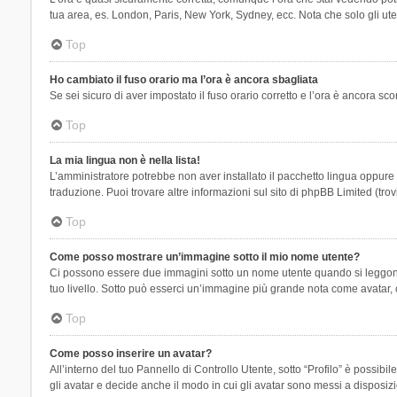
tua area, es. London, Paris, New York, Sydney, ecc. Nota che solo gli uten
Top
Ho cambiato il fuso orario ma l’ora è ancora sbagliata
Se sei sicuro di aver impostato il fuso orario corretto e l’ora è ancora sc
Top
La mia lingua non è nella lista!
L’amministratore potrebbe non aver installato il pacchetto lingua oppure n
traduzione. Puoi trovare altre informazioni sul sito di phpBB Limited (tro
Top
Come posso mostrare un’immagine sotto il mio nome utente?
Ci possono essere due immagini sotto un nome utente quando si leggono i 
tuo livello. Sotto può esserci un’immagine più grande nota come avatar, 
Top
Come posso inserire un avatar?
All’interno del tuo Pannello di Controllo Utente, sotto “Profilo” è possi
gli avatar e decide anche il modo in cui gli avatar sono messi a disposiz