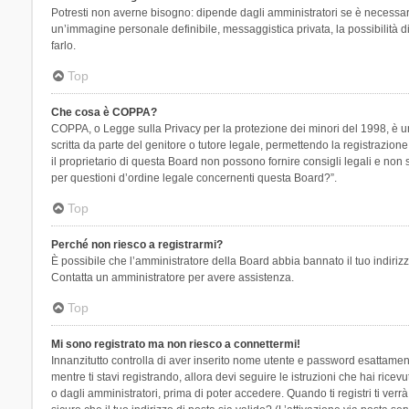
Potresti non averne bisogno: dipende dagli amministratori se è necessario
un’immagine personale definibile, messaggistica privata, la possibilità di
farlo.
Top
Che cosa è COPPA?
COPPA, o Legge sulla Privacy per la protezione dei minori del 1998, è una
scritta da parte del genitore o tutore legale, permettendo la registrazion
il proprietario di questa Board non possono fornire consigli legali e non
per questioni d’ordine legale concernenti questa Board?”.
Top
Perché non riesco a registrarmi?
È possibile che l’amministratore della Board abbia bannato il tuo indirizzo
Contatta un amministratore per avere assistenza.
Top
Mi sono registrato ma non riesco a connettermi!
Innanzitutto controlla di aver inserito nome utente e password esattament
mentre ti stavi registrando, allora devi seguire le istruzioni che hai rice
o dagli amministratori, prima di poter accedere. Quando ti registri ti verrà