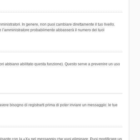
inistratori. In genere, non puoi cambiare direttamente il tuo livello.
 l’amministratore probabilmente abbasserà il numero dei tuoi
tori abbiano abilitato questa funzione). Questo serve a prevenire un uso
ere bisogno di registrarti prima di poter inviare un messaggio: le tue
ulsante con la «X» nel messaggio che vuoi eliminare. Puoi modificare un