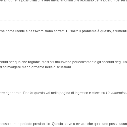
rve a ridurre la possibilità di avere utenti anonimi che abusano della Board.) Se sei s
che nome utente e password siano corretti. Di solito il problema è questo, altriment
account per qualche ragione. Molti siti rimuovono periodicamente gli account degli u
rti coinvolgere maggiormente nelle discussioni.
 rigenerata. Per far questo vai nella pagina di ingresso e clicca su
Ho dimentica
 connesso per un periodo prestabilito. Questo serve a evitare che qualcuno possa us