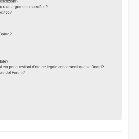
toscrizioni?
o o un argomento specifico?
cifico?
 Board?
ibile?
i e/o per questioni d’ordine legale concernenti questa Board?
ore del Forum?