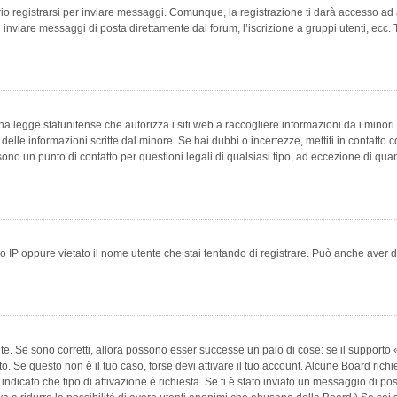
 registrarsi per inviare messaggi. Comunque, la registrazione ti darà accesso ad alt
 inviare messaggi di posta direttamente dal forum, l’iscrizione a gruppi utenti, ecc.
 legge statunitense che autorizza i siti web a raccogliere informazioni da i minori 
e delle informazioni scritte dal minore. Se hai dubbi o incertezze, mettiti in conta
 sono un punto di contatto per questioni legali di qualsiasi tipo, ad eccezione di q
 IP oppure vietato il nome utente che stai tentando di registrare. Può anche aver disab
e. Se sono corretti, allora possono esser successe un paio di cose: se il supporto «
vuto. Se questo non è il tuo caso, forse devi attivare il tuo account. Alcune Board ric
 indicato che tipo di attivazione è richiesta. Se ti è stato inviato un messaggio di po