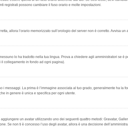
ti registrati possono cambiare il fuso orario e molte impostazioni.
orretta, allora l’orario memorizzato sull’orologio del server non è corretto. Avvisa u
essuno lo ha tradotto nella tua lingua. Prova a chiedere agli amministratori se è po
vi il collegamento in fondo ad ogni pagina).
messaggi. La prima è l’immagine associata al tuo grado, generalmente ha la forma di
che in genere è unica e specifica per ogni utente.
bile aggiungere un avatar utilizzando uno dei seguenti quattro metodi: Gravatar, Gal
ione. Se non ti è concesso l’uso degli avatar, allora è una decisione dell’amministra