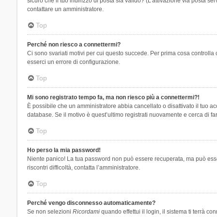
sicuro che il tuo indirizzo di posta sia valido? (L’attivazione via posta se
contattare un amministratore.
Top
Perché non riesco a connettermi?
Ci sono svariati motivi per cui questo succede. Per prima cosa controlla 
esserci un errore di configurazione.
Top
Mi sono registrato tempo fa, ma non riesco più a connettermi?!
È possibile che un amministratore abbia cancellato o disattivato il tuo 
database. Se il motivo è quest’ultimo registrati nuovamente e cerca di fa
Top
Ho perso la mia password!
Niente panico! La tua password non può essere recuperata, ma può essere
riscontri difficoltà, contatta l’amministratore.
Top
Perché vengo disconnesso automaticamente?
Se non selezioni
Ricordami
quando effettui il login, il sistema ti terrà