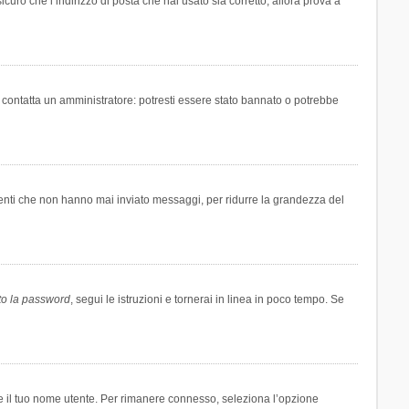
icuro che l’indirizzo di posta che hai usato sia corretto, allora prova a
i contatta un amministratore: potresti essere stato bannato o potrebbe
tenti che non hanno mai inviato messaggi, per ridurre la grandezza del
to la password
, segui le istruzioni e tornerai in linea in poco tempo. Se
are il tuo nome utente. Per rimanere connesso, seleziona l’opzione