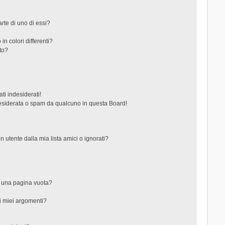
rte di uno di essi?
in colori differenti?
to?
ti indesiderati!
esiderata o spam da qualcuno in questa Board!
tente dalla mia lista amici o ignorati?
?
o una pagina vuota?
i miei argomenti?