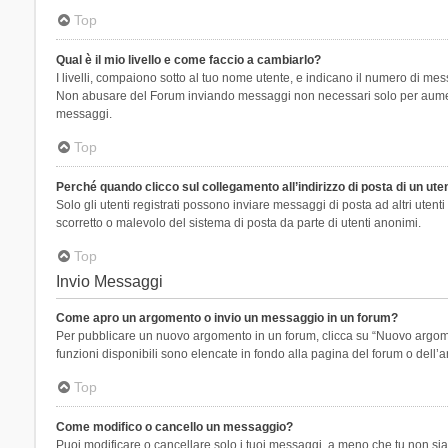
Top
Qual è il mio livello e come faccio a cambiarlo?
I livelli, compaiono sotto al tuo nome utente, e indicano il numero di mes
Non abusare del Forum inviando messaggi non necessari solo per aumenta
messaggi.
Top
Perché quando clicco sul collegamento all’indirizzo di posta di un ut
Solo gli utenti registrati possono inviare messaggi di posta ad altri ute
scorretto o malevolo del sistema di posta da parte di utenti anonimi.
Top
Invio Messaggi
Come apro un argomento o invio un messaggio in un forum?
Per pubblicare un nuovo argomento in un forum, clicca su “Nuovo argoment
funzioni disponibili sono elencate in fondo alla pagina del forum o dell’a
Top
Come modifico o cancello un messaggio?
Puoi modificare o cancellare solo i tuoi messaggi, a meno che tu non s