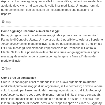
risposto al tuo messaggio, quando effettui una modifica, potresti trovare del testo
aggiunto dove viene indicato quante volte l’hai modificato. Un utente normale,
generalmente, non può cancellare un messaggio dopo che qualcuno ha
risposto.
Top
Come aggiungo una firma ai miei messaggi?
Per aggiungere una firma ad un messaggio devi prima crearne una tramite il
Pannello di Controllo Utente. Una volta creata, è possibile selezionare l’opzione
Aggiungi la firma
nel modulo di invio. È inoltre possibile aggiungere una firma a
tutti i tuoi messaggi selezionando l’apposita voce nel Pannello di Controllo
Utente. Se lo si fa, è possibile evitare che una firma venga aggiunta ai singoli
messaggi deselezionando la casella per aggiungere la firma all’interno del
modulo di invio.
Top
Come creo un sondaggio?
Creare un sondaggio è facile: quando inizi un nuovo argomento (o quando
modifichi il primo messaggio di un argomento, se ti è permesso) dovresti vedere,
sotto lo spazio per l’inserimento del messaggio, un riquadro dal titolo
Aggiungi
sondaggio
(se non lo vedi, probabilmente non hai il diritto di creare sondaggi).
Basta inserire un titolo per il sondaggio e almeno due opzioni di risposta (per
inserire un’opzione di risposta, scrivila nell’apposito spazio e clicca su
Aggiungi