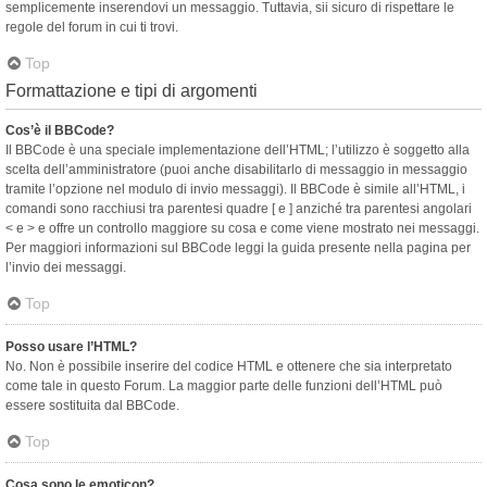
semplicemente inserendovi un messaggio. Tuttavia, sii sicuro di rispettare le
regole del forum in cui ti trovi.
Top
Formattazione e tipi di argomenti
Cos’è il BBCode?
Il BBCode è una speciale implementazione dell’HTML; l’utilizzo è soggetto alla
scelta dell’amministratore (puoi anche disabilitarlo di messaggio in messaggio
tramite l’opzione nel modulo di invio messaggi). Il BBCode è simile all’HTML, i
comandi sono racchiusi tra parentesi quadre [ e ] anziché tra parentesi angolari
< e > e offre un controllo maggiore su cosa e come viene mostrato nei messaggi.
Per maggiori informazioni sul BBCode leggi la guida presente nella pagina per
l’invio dei messaggi.
Top
Posso usare l’HTML?
No. Non è possibile inserire del codice HTML e ottenere che sia interpretato
come tale in questo Forum. La maggior parte delle funzioni dell’HTML può
essere sostituita dal BBCode.
Top
Cosa sono le emoticon?