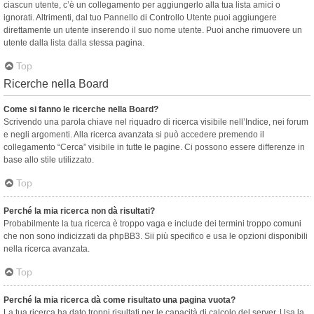
ciascun utente, c’è un collegamento per aggiungerlo alla tua lista amici o
ignorati. Altrimenti, dal tuo Pannello di Controllo Utente puoi aggiungere
direttamente un utente inserendo il suo nome utente. Puoi anche rimuovere un
utente dalla lista dalla stessa pagina.
Top
Ricerche nella Board
Come si fanno le ricerche nella Board?
Scrivendo una parola chiave nel riquadro di ricerca visibile nell’Indice, nei forum
e negli argomenti. Alla ricerca avanzata si può accedere premendo il
collegamento “Cerca” visibile in tutte le pagine. Ci possono essere differenze in
base allo stile utilizzato.
Top
Perché la mia ricerca non dà risultati?
Probabilmente la tua ricerca è troppo vaga e include dei termini troppo comuni
che non sono indicizzati da phpBB3. Sii più specifico e usa le opzioni disponibili
nella ricerca avanzata.
Top
Perché la mia ricerca dà come risultato una pagina vuota?
La tua ricerca ha dato troppi risultati per le capacità di calcolo del server. Usa la