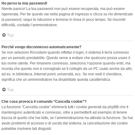
Ho perso la mia password!
Niente panico! La tua password non può essere recuperata, ma può essere
rigenerata. Per far questo vai nella pagina di ingresso e clicca su
Ho dimenticato
la password
, segui le istruzioni e tornerai in linea in poco tempo. Se riscontri
difficoltà, contatta l’amministratore.
Top
Perché vengo disconnesso automaticamente?
Se non selezioni
Ricordami
quando effettui il login, il sistema ti terrà connesso
per un periodo prestabilito. Questo serve a evitare che qualcuno possa usare il
tuo nome utente. Per rimanere connesso, seleziona l’opzione quando entri, ma
ricorda che questo non è consigliato se ti colleghi da un PC usato anche da altri,
ad es. in biblioteca, Internet point, università, ecc. Se non vedi il checkbox,
significa che un amministratore ha disabilitato questa caratteristica.
Top
Che cosa provoca il comando “Cancella cookie”?
La funzione “Cancella cookie” eliminerà tutti i cookie generati da phpBB che ti
mantengono autenticato e connesso, oltre a permetterti ad esempio di tenere
traccia di quello che hai letto, se l’amministrazione ha attivato la funzione. Se hai
avuto problemi di accesso o di uscita dal sistema, la cancellazione dei cookie
potrebbe risolvere tali disguidi.