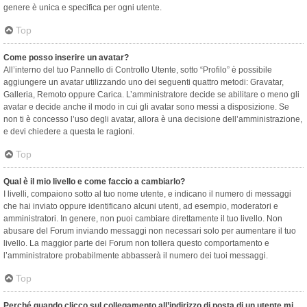
genere è unica e specifica per ogni utente.
Top
Come posso inserire un avatar?
All’interno del tuo Pannello di Controllo Utente, sotto “Profilo” è possibile
aggiungere un avatar utilizzando uno dei seguenti quattro metodi: Gravatar,
Galleria, Remoto oppure Carica. L’amministratore decide se abilitare o meno gli
avatar e decide anche il modo in cui gli avatar sono messi a disposizione. Se
non ti è concesso l’uso degli avatar, allora è una decisione dell’amministrazione,
e devi chiedere a questa le ragioni.
Top
Qual è il mio livello e come faccio a cambiarlo?
I livelli, compaiono sotto al tuo nome utente, e indicano il numero di messaggi
che hai inviato oppure identificano alcuni utenti, ad esempio, moderatori e
amministratori. In genere, non puoi cambiare direttamente il tuo livello. Non
abusare del Forum inviando messaggi non necessari solo per aumentare il tuo
livello. La maggior parte dei Forum non tollera questo comportamento e
l’amministratore probabilmente abbasserà il numero dei tuoi messaggi.
Top
Perché quando clicco sul collegamento all’indirizzo di posta di un utente mi