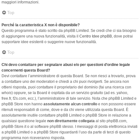
maggiori informazioni.
Top
Perché la caratteristica X non è disponibile?
Questo programma è stato scritto da phpBB Limited. Se credi che ci sia bisogno
di aggiungere una nuova funzionalità, visita il
Centro Idee phpBB
, dove potrai
supportare idee esistenti o suggerire nuove funzionalità.
Top
Chi devo contattare per segnalare abusi e/o per questioni d’ordine legale
concernenti questa Board?
Devi contattare l’amministratore di questa Board. Se non riesci a trovarlo, prova
a contattare uno dei moderatori e chiedi a chi puoi rivolgerti. Se ancora non
ottieni risposta, puoi contattare il proprietario del dominio (fai una ricerca con
whois
) oppure, se la Board è ospitata da un servizio gratuito (ad es. yahoo,
free.fr, f2s.com, ecc.), l’amministratore di tale servizio. Nota che phpBB Limited e
phpBB Store non hanno
assolutamente alcun controllo
e non possono essere
ritenuti responsabili di come, dove e da chi viene utilizzata questa Board. È
assolutamente inutile contattare phpBB Limited o phpBB Store in relazione a
qualsiasi questione legale
non direttamente collegata
al sito phpBB.com,
phpBB-Store.it o al software phpBB stesso. I messaggi di posta elettronica inviati
a phpBB Limited o a phpBB Store riguardanti l’uso da parte di terzi di questo
programma non riceveranno risposta.