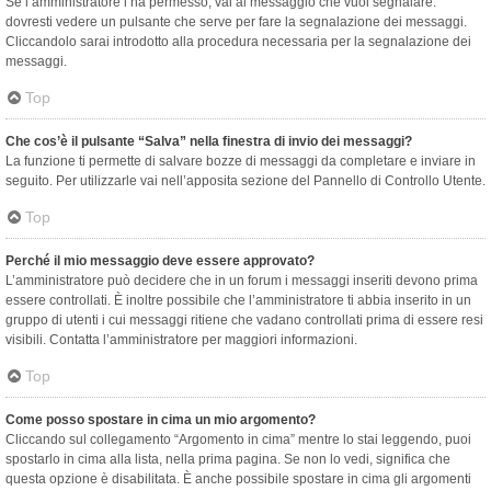
Se l’amministratore l’ha permesso, vai al messaggio che vuoi segnalare:
dovresti vedere un pulsante che serve per fare la segnalazione dei messaggi.
Cliccandolo sarai introdotto alla procedura necessaria per la segnalazione dei
messaggi.
Top
Che cos’è il pulsante “Salva” nella finestra di invio dei messaggi?
La funzione ti permette di salvare bozze di messaggi da completare e inviare in
seguito. Per utilizzarle vai nell’apposita sezione del Pannello di Controllo Utente.
Top
Perché il mio messaggio deve essere approvato?
L’amministratore può decidere che in un forum i messaggi inseriti devono prima
essere controllati. È inoltre possibile che l’amministratore ti abbia inserito in un
gruppo di utenti i cui messaggi ritiene che vadano controllati prima di essere resi
visibili. Contatta l’amministratore per maggiori informazioni.
Top
Come posso spostare in cima un mio argomento?
Cliccando sul collegamento “Argomento in cima” mentre lo stai leggendo, puoi
spostarlo in cima alla lista, nella prima pagina. Se non lo vedi, significa che
questa opzione è disabilitata. È anche possibile spostare in cima gli argomenti