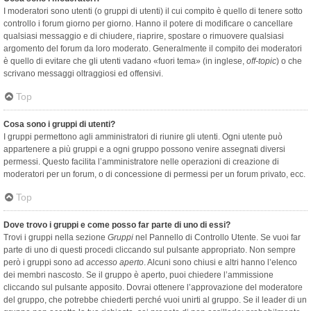
I moderatori sono utenti (o gruppi di utenti) il cui compito è quello di tenere sotto
controllo i forum giorno per giorno. Hanno il potere di modificare o cancellare
qualsiasi messaggio e di chiudere, riaprire, spostare o rimuovere qualsiasi
argomento del forum da loro moderato. Generalmente il compito dei moderatori
è quello di evitare che gli utenti vadano «fuori tema» (in inglese,
off-topic
) o che
scrivano messaggi oltraggiosi ed offensivi.
Top
Cosa sono i gruppi di utenti?
I gruppi permettono agli amministratori di riunire gli utenti. Ogni utente può
appartenere a più gruppi e a ogni gruppo possono venire assegnati diversi
permessi. Questo facilita l’amministratore nelle operazioni di creazione di
moderatori per un forum, o di concessione di permessi per un forum privato, ecc.
Top
Dove trovo i gruppi e come posso far parte di uno di essi?
Trovi i gruppi nella sezione
Gruppi
nel Pannello di Controllo Utente. Se vuoi far
parte di uno di questi procedi cliccando sul pulsante appropriato. Non sempre
però i gruppi sono ad
accesso aperto
. Alcuni sono chiusi e altri hanno l’elenco
dei membri nascosto. Se il gruppo è aperto, puoi chiedere l’ammissione
cliccando sul pulsante apposito. Dovrai ottenere l’approvazione del moderatore
del gruppo, che potrebbe chiederti perché vuoi unirti al gruppo. Se il leader di un