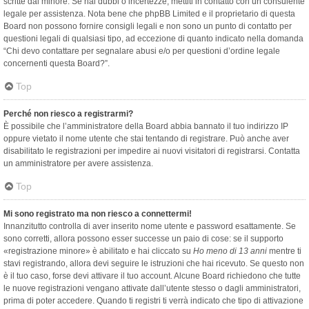
scritte dal minore. Se hai dubbi o incertezze, mettiti in contatto con un consulente
legale per assistenza. Nota bene che phpBB Limited e il proprietario di questa
Board non possono fornire consigli legali e non sono un punto di contatto per
questioni legali di qualsiasi tipo, ad eccezione di quanto indicato nella domanda
“Chi devo contattare per segnalare abusi e/o per questioni d’ordine legale
concernenti questa Board?”.
Top
Perché non riesco a registrarmi?
È possibile che l’amministratore della Board abbia bannato il tuo indirizzo IP
oppure vietato il nome utente che stai tentando di registrare. Può anche aver
disabilitato le registrazioni per impedire ai nuovi visitatori di registrarsi. Contatta
un amministratore per avere assistenza.
Top
Mi sono registrato ma non riesco a connettermi!
Innanzitutto controlla di aver inserito nome utente e password esattamente. Se
sono corretti, allora possono esser successe un paio di cose: se il supporto
«registrazione minore» è abilitato e hai cliccato su
Ho meno di 13 anni
mentre ti
stavi registrando, allora devi seguire le istruzioni che hai ricevuto. Se questo non
è il tuo caso, forse devi attivare il tuo account. Alcune Board richiedono che tutte
le nuove registrazioni vengano attivate dall’utente stesso o dagli amministratori,
prima di poter accedere. Quando ti registri ti verrà indicato che tipo di attivazione