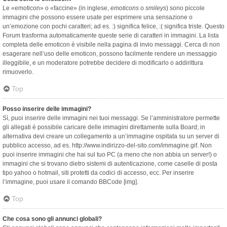
Le «emoticon» o «faccine» (in inglese,
emoticons
o
smileys
) sono piccole
immagini che possono essere usate per esprimere una sensazione o
un’emozione con pochi caratteri; ad es. :) significa felice, :( significa triste. Questo
Forum trasforma automaticamente queste serie di caratteri in immagini. La lista
completa delle emoticon è visibile nella pagina di invio messaggi. Cerca di non
esagerare nell’uso delle emoticon, possono facilmente rendere un messaggio
illeggibile, e un moderatore potrebbe decidere di modificarlo o addirittura
rimuoverlo.
Top
Posso inserire delle immagini?
Sì, puoi inserire delle immagini nei tuoi messaggi. Se l’amministratore permette
gli allegati è possibile caricare delle immagini direttamente sulla Board; in
alternativa devi creare un collegamento a un’immagine ospitata su un server di
pubblico accesso, ad es. http://www.indirizzo-del-sito.com/immagine.gif. Non
puoi inserire immagini che hai sul tuo PC (a meno che non abbia un server!) o
immagini che si trovano dietro sistemi di autenticazione, come caselle di posta
tipo yahoo o hotmail, siti protetti da codici di accesso, ecc. Per inserire
l’immagine, puoi usare il comando BBCode [img].
Top
Che cosa sono gli annunci globali?