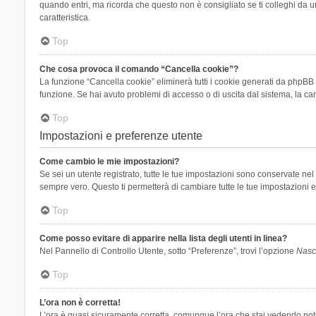
quando entri, ma ricorda che questo non è consigliato se ti colleghi da un
caratteristica.
Top
Che cosa provoca il comando “Cancella cookie”?
La funzione “Cancella cookie” eliminerà tutti i cookie generati da phpBB 
funzione. Se hai avuto problemi di accesso o di uscita dal sistema, la can
Top
Impostazioni e preferenze utente
Come cambio le mie impostazioni?
Se sei un utente registrato, tutte le tue impostazioni sono conservate n
sempre vero. Questo ti permetterà di cambiare tutte le tue impostazioni e
Top
Come posso evitare di apparire nella lista degli utenti in linea?
Nel Pannello di Controllo Utente, sotto “Preferenze”, trovi l’opzione
Nasco
Top
L’ora non è corretta!
L’ora è quasi sicuramente corretta, comunque l’ora che stai vedendo potreb