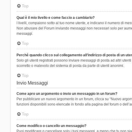
Top
Qual è il mio livello e come faccio a cambiarlo?
I livelli, compaiono sotto al tuo nome utente, e indicano il numero di mes
Non abusare del Forum inviando messaggi non necessari solo per aumenta
messaggi.
Top
Perché quando clicco sul collegamento all’indirizzo di posta di un ut
Solo gli utenti registrati possono inviare messaggi di posta ad altri ute
scorretto o malevolo del sistema di posta da parte di utenti anonimi.
Top
Invio Messaggi
Come apro un argomento o invio un messaggio in un forum?
Per pubblicare un nuovo argomento in un forum, clicca su “Nuovo argoment
funzioni disponibili sono elencate in fondo alla pagina del forum o dell’a
Top
Come modifico o cancello un messaggio?
Puoi modificare o cancellare solo i tuoi messaggi, a meno che tu non s