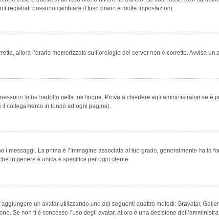
ti registrati possono cambiare il fuso orario e molte impostazioni.
orretta, allora l’orario memorizzato sull’orologio del server non è corretto. Avvisa u
essuno lo ha tradotto nella tua lingua. Prova a chiedere agli amministratori se è po
vi il collegamento in fondo ad ogni pagina).
messaggi. La prima è l’immagine associata al tuo grado, generalmente ha la forma di
che in genere è unica e specifica per ogni utente.
bile aggiungere un avatar utilizzando uno dei seguenti quattro metodi: Gravatar, Gal
ione. Se non ti è concesso l’uso degli avatar, allora è una decisione dell’amministra