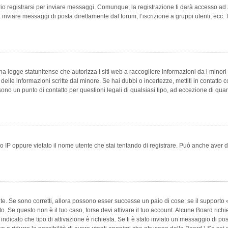
 registrarsi per inviare messaggi. Comunque, la registrazione ti darà accesso ad alt
 inviare messaggi di posta direttamente dal forum, l’iscrizione a gruppi utenti, ecc.
 legge statunitense che autorizza i siti web a raccogliere informazioni da i minori 
e delle informazioni scritte dal minore. Se hai dubbi o incertezze, mettiti in conta
 sono un punto di contatto per questioni legali di qualsiasi tipo, ad eccezione di q
 IP oppure vietato il nome utente che stai tentando di registrare. Può anche aver disab
e. Se sono corretti, allora possono esser successe un paio di cose: se il supporto «
vuto. Se questo non è il tuo caso, forse devi attivare il tuo account. Alcune Board ric
 indicato che tipo di attivazione è richiesta. Se ti è stato inviato un messaggio di po