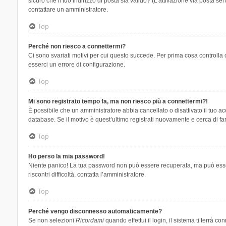
sicuro che il tuo indirizzo di posta sia valido? (L’attivazione via posta se
contattare un amministratore.
Top
Perché non riesco a connettermi?
Ci sono svariati motivi per cui questo succede. Per prima cosa controlla 
esserci un errore di configurazione.
Top
Mi sono registrato tempo fa, ma non riesco più a connettermi?!
È possibile che un amministratore abbia cancellato o disattivato il tuo 
database. Se il motivo è quest’ultimo registrati nuovamente e cerca di fa
Top
Ho perso la mia password!
Niente panico! La tua password non può essere recuperata, ma può essere
riscontri difficoltà, contatta l’amministratore.
Top
Perché vengo disconnesso automaticamente?
Se non selezioni
Ricordami
quando effettui il login, il sistema ti terrà