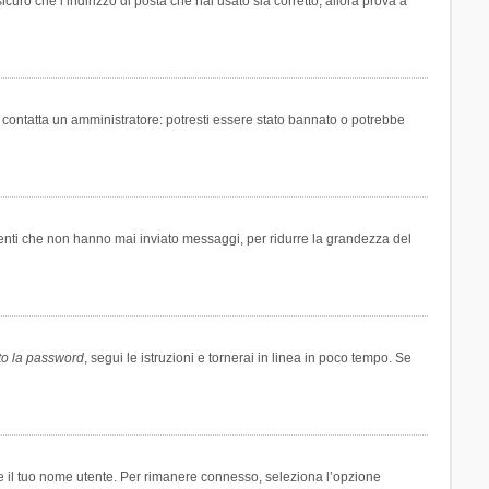
icuro che l’indirizzo di posta che hai usato sia corretto, allora prova a
i contatta un amministratore: potresti essere stato bannato o potrebbe
tenti che non hanno mai inviato messaggi, per ridurre la grandezza del
to la password
, segui le istruzioni e tornerai in linea in poco tempo. Se
are il tuo nome utente. Per rimanere connesso, seleziona l’opzione