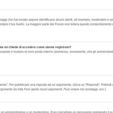
saggi che hai inviato oppure identificano alcuni utenti, ad esempio, moderatori e amm
re il tuo livello. La maggior parte dei Forum non tollera questo comportamento e
ente mi chiede di accedere come utente registrato?
nti usando il modulo di invio posta interno (ammesso, ovviamente, che gli amministra
o”. Per pubblicare una risposta ad un argomento, clicca su “Rispondi”. Potresti av
rgomento (la lista
Puoi aprire nuovi argomenti
,
Puoi votare nei sondaggi
, ecc.).
ia un amministratore o un moderatore. Puoi cancellare un messaggio premendo il p