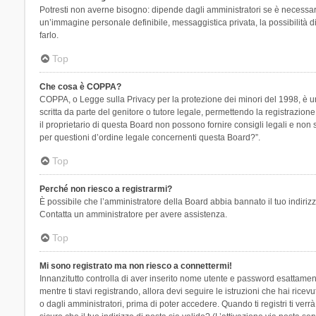
Potresti non averne bisogno: dipende dagli amministratori se è necessario
un’immagine personale definibile, messaggistica privata, la possibilità di
farlo.
Top
Che cosa è COPPA?
COPPA, o Legge sulla Privacy per la protezione dei minori del 1998, è una
scritta da parte del genitore o tutore legale, permettendo la registrazion
il proprietario di questa Board non possono fornire consigli legali e non
per questioni d’ordine legale concernenti questa Board?”.
Top
Perché non riesco a registrarmi?
È possibile che l’amministratore della Board abbia bannato il tuo indirizzo
Contatta un amministratore per avere assistenza.
Top
Mi sono registrato ma non riesco a connettermi!
Innanzitutto controlla di aver inserito nome utente e password esattament
mentre ti stavi registrando, allora devi seguire le istruzioni che hai rice
o dagli amministratori, prima di poter accedere. Quando ti registri ti verrà