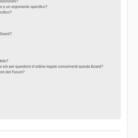
toscrizioni?
o o un argomento specifico?
cifico?
 Board?
ibile?
i e/o per questioni d’ordine legale concernenti questa Board?
ore del Forum?