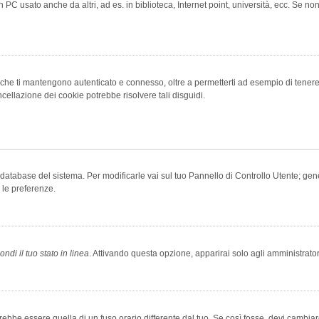
 PC usato anche da altri, ad es. in biblioteca, Internet point, università, ecc. Se no
che ti mantengono autenticato e connesso, oltre a permetterti ad esempio di tenere tr
cellazione dei cookie potrebbe risolvere tali disguidi.
el database del sistema. Per modificarle vai sul tuo Pannello di Controllo Utente; 
 le preferenze.
ndi il tuo stato in linea
. Attivando questa opzione, apparirai solo agli amministrator
be essere quella di un fuso orario differente dal tuo. Se così fosse, devi cambiare l