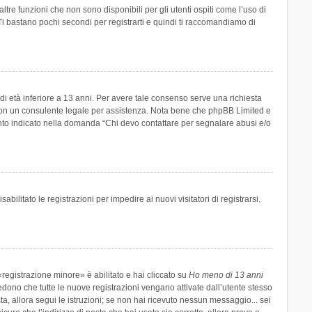
re funzioni che non sono disponibili per gli utenti ospiti come l’uso di
 Ti bastano pochi secondi per registrarti e quindi ti raccomandiamo di
di età inferiore a 13 anni. Per avere tale consenso serve una richiesta
tto con un consulente legale per assistenza. Nota bene che phpBB Limited e
uanto indicato nella domanda “Chi devo contattare per segnalare abusi e/o
ilitato le registrazioni per impedire ai nuovi visitatori di registrarsi.
registrazione minore» è abilitato e hai cliccato su
Ho meno di 13 anni
hiedono che tutte le nuove registrazioni vengano attivate dall’utente stesso
sta, allora segui le istruzioni; se non hai ricevuto nessun messaggio... sei