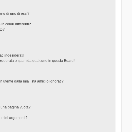
rte di uno di essi?
in colori differenti?
to?
ti indesiderati!
esiderata o spam da qualcuno in questa Board!
tente dalla mia lista amici o ignorati?
?
o una pagina vuota?
i miei argomenti?