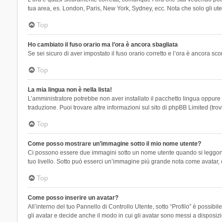
tua area, es. London, Paris, New York, Sydney, ecc. Nota che solo gli uten
Top
Ho cambiato il fuso orario ma l’ora è ancora sbagliata
Se sei sicuro di aver impostato il fuso orario corretto e l’ora è ancora sc
Top
La mia lingua non è nella lista!
L’amministratore potrebbe non aver installato il pacchetto lingua oppure n
traduzione. Puoi trovare altre informazioni sul sito di phpBB Limited (tro
Top
Come posso mostrare un’immagine sotto il mio nome utente?
Ci possono essere due immagini sotto un nome utente quando si leggono i 
tuo livello. Sotto può esserci un’immagine più grande nota come avatar, 
Top
Come posso inserire un avatar?
All’interno del tuo Pannello di Controllo Utente, sotto “Profilo” è possi
gli avatar e decide anche il modo in cui gli avatar sono messi a disposiz