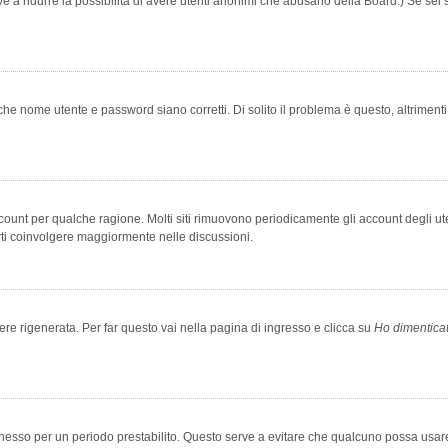
rve a ridurre la possibilità di avere utenti anonimi che abusano della Board.) Se sei s
che nome utente e password siano corretti. Di solito il problema è questo, altriment
account per qualche ragione. Molti siti rimuovono periodicamente gli account degli u
rti coinvolgere maggiormente nelle discussioni.
 rigenerata. Per far questo vai nella pagina di ingresso e clicca su
Ho dimentica
 connesso per un periodo prestabilito. Questo serve a evitare che qualcuno possa us