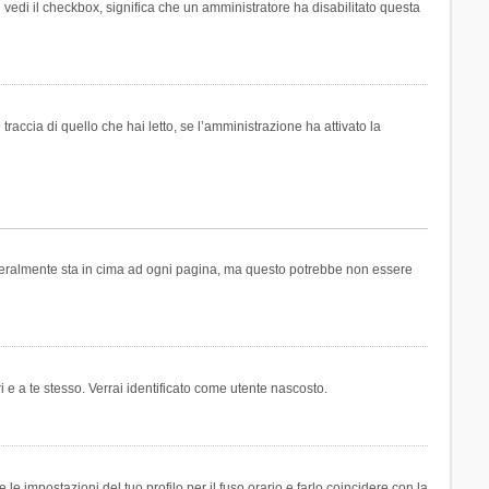
n vedi il checkbox, significa che un amministratore ha disabilitato questa
accia di quello che hai letto, se l’amministrazione ha attivato la
generalmente sta in cima ad ogni pagina, ma questo potrebbe non essere
i e a te stesso. Verrai identificato come utente nascosto.
e impostazioni del tuo profilo per il fuso orario e farlo coincidere con la