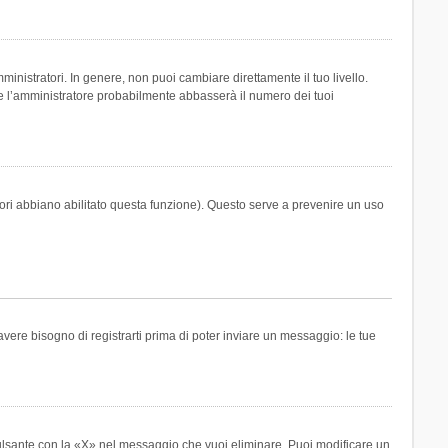
inistratori. In genere, non puoi cambiare direttamente il tuo livello.
 l’amministratore probabilmente abbasserà il numero dei tuoi
tori abbiano abilitato questa funzione). Questo serve a prevenire un uso
ere bisogno di registrarti prima di poter inviare un messaggio: le tue
ulsante con la «X» nel messaggio che vuoi eliminare. Puoi modificare un