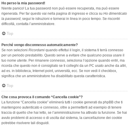
Ho perso la mia password!
Niente panico! La tua password non può essere recuperata, ma può essere
rigenerata. Per far questo vai nella pagina di ingresso e clicca su
Ho dimenticato
la password
, segui le istruzioni e tornerai in linea in poco tempo. Se riscontri
difficoltà, contatta l’amministratore.
Top
Perché vengo disconnesso automaticamente?
Se non selezioni
Ricordami
quando effettui il login, il sistema ti terrà connesso
per un periodo prestabilito. Questo serve a evitare che qualcuno possa usare il
tuo nome utente. Per rimanere connesso, seleziona l’opzione quando entri, ma
ricorda che questo non è consigliato se ti colleghi da un PC usato anche da altri,
ad es. in biblioteca, Internet point, università, ecc. Se non vedi il checkbox,
significa che un amministratore ha disabilitato questa caratteristica.
Top
Che cosa provoca il comando “Cancella cookie”?
La funzione “Cancella cookie” eliminerà tutti i cookie generati da phpBB che ti
mantengono autenticato e connesso, oltre a permetterti ad esempio di tenere
traccia di quello che hai letto, se l’amministrazione ha attivato la funzione. Se hai
avuto problemi di accesso o di uscita dal sistema, la cancellazione dei cookie
potrebbe risolvere tali disguidi.