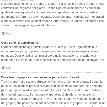
I moderatori sono utenti (o gruppi di utenti) il cui compito è quello di tenere sotto
controllo i forum giorno per giorno. Hanno il potere di modificare o cancellare
qualsiasi messaggio e di chiudere, riaprire, spostare o rimuovere qualsiasi
argomento del forum da loro moderato. Generalmente il compito dei moderatori
è quello di evitare che gli utenti vadano «fuori tema» (in inglese,
off-topic
) o che
scrivano messaggi oltraggiosi ed offensivi.
Top
Cosa sono i gruppi di utenti?
I gruppi permettono agli amministratori di riunire gli utenti. Ogni utente può
appartenere a più gruppi e a ogni gruppo possono venire assegnati diversi
permessi. Questo facilita l’amministratore nelle operazioni di creazione di
moderatori per un forum, o di concessione di permessi per un forum privato, ecc.
Top
Dove trovo i gruppi e come posso far parte di uno di essi?
Trovi i gruppi nella sezione
Gruppi
nel Pannello di Controllo Utente. Se vuoi far
parte di uno di questi procedi cliccando sul pulsante appropriato. Non sempre
però i gruppi sono ad
accesso aperto
. Alcuni sono chiusi e altri hanno l’elenco
dei membri nascosto. Se il gruppo è aperto, puoi chiedere l’ammissione
cliccando sul pulsante apposito. Dovrai ottenere l’approvazione del moderatore
del gruppo, che potrebbe chiederti perché vuoi unirti al gruppo. Se il leader di un