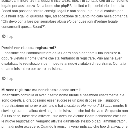
scritte dal minore. Se hai dubbi o incertezze, mettiti in contatto con un consulente
legale per assistenza. Nota bene che phpBB Limited e il proprietario di questa
Board non possono fornire consigli legali e non sono un punto di contatto per
questioni legali di qualsiasi tipo, ad eccezione di quanto indicato nella domanda
“Chi devo contattare per segnalare abusi e/o per questioni d’ordine legale
concernenti questa Board?”.
Top
Perché non riesco a registrarmi?
È possibile che l’amministratore della Board abbia bannato il tuo indirizzo IP
oppure vietato il nome utente che stai tentando di registrare. Può anche aver
disabilitato le registrazioni per impedire ai nuovi visitatori di registrarsi. Contatta
un amministratore per avere assistenza.
Top
Mi sono registrato ma non riesco a connettermi!
Innanzitutto controlla di aver inserito nome utente e password esattamente. Se
sono corretti, allora possono esser successe un paio di cose: se il supporto
«registrazione minore» è abilitato e hai cliccato su
Ho meno di 13 anni
mentre ti
stavi registrando, allora devi seguire le istruzioni che hai ricevuto. Se questo non
è il tuo caso, forse devi attivare il tuo account. Alcune Board richiedono che tutte
le nuove registrazioni vengano attivate dall’utente stesso o dagli amministratori,
prima di poter accedere. Quando ti registri ti verrà indicato che tipo di attivazione