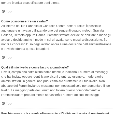
genere è unica e specifica per ogni utente.
Top
Come posso inserire un avatar?
All’interno del tuo Pannello di Controllo Utente, sotto “Profilo” è possibile
aggiungere un avatar utilizzando uno dei seguenti quattro metodi: Gravatar,
Galleria, Remoto oppure Carica. L’amministratore decide se abilitare o meno gli
avatar e decide anche il modo in cui gli avatar sono messi a disposizione. Se
non ti è concesso l’uso degli avatar, allora è una decisione dell’amministrazione,
e devi chiedere a questa le ragioni.
Top
Qual è il mio livello e come faccio a cambiarlo?
I livelli, compaiono sotto al tuo nome utente, e indicano il numero di messaggi
che hai inviato oppure identificano alcuni utenti, ad esempio, moderatori e
amministratori. In genere, non puoi cambiare direttamente il tuo livello. Non
abusare del Forum inviando messaggi non necessari solo per aumentare il tuo
livello. La maggior parte dei Forum non tollera questo comportamento e
l’amministratore probabilmente abbasserà il numero dei tuoi messaggi.
Top
Perché quando clicco sul collegamento all’indirizzo di posta di un utente mi