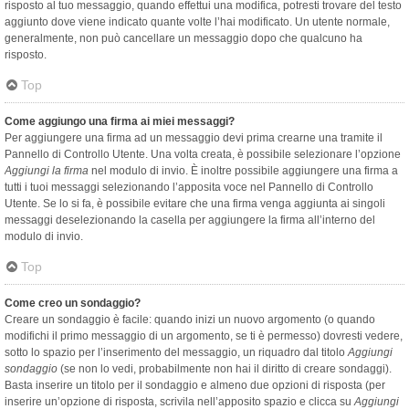
risposto al tuo messaggio, quando effettui una modifica, potresti trovare del testo
aggiunto dove viene indicato quante volte l’hai modificato. Un utente normale,
generalmente, non può cancellare un messaggio dopo che qualcuno ha
risposto.
Top
Come aggiungo una firma ai miei messaggi?
Per aggiungere una firma ad un messaggio devi prima crearne una tramite il
Pannello di Controllo Utente. Una volta creata, è possibile selezionare l’opzione
Aggiungi la firma
nel modulo di invio. È inoltre possibile aggiungere una firma a
tutti i tuoi messaggi selezionando l’apposita voce nel Pannello di Controllo
Utente. Se lo si fa, è possibile evitare che una firma venga aggiunta ai singoli
messaggi deselezionando la casella per aggiungere la firma all’interno del
modulo di invio.
Top
Come creo un sondaggio?
Creare un sondaggio è facile: quando inizi un nuovo argomento (o quando
modifichi il primo messaggio di un argomento, se ti è permesso) dovresti vedere,
sotto lo spazio per l’inserimento del messaggio, un riquadro dal titolo
Aggiungi
sondaggio
(se non lo vedi, probabilmente non hai il diritto di creare sondaggi).
Basta inserire un titolo per il sondaggio e almeno due opzioni di risposta (per
inserire un’opzione di risposta, scrivila nell’apposito spazio e clicca su
Aggiungi