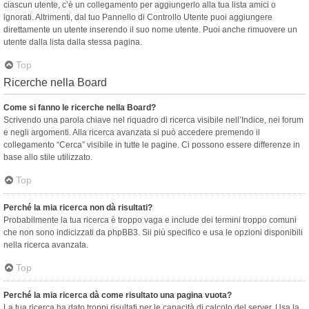
ciascun utente, c’è un collegamento per aggiungerlo alla tua lista amici o
ignorati. Altrimenti, dal tuo Pannello di Controllo Utente puoi aggiungere
direttamente un utente inserendo il suo nome utente. Puoi anche rimuovere un
utente dalla lista dalla stessa pagina.
Top
Ricerche nella Board
Come si fanno le ricerche nella Board?
Scrivendo una parola chiave nel riquadro di ricerca visibile nell’Indice, nei forum
e negli argomenti. Alla ricerca avanzata si può accedere premendo il
collegamento “Cerca” visibile in tutte le pagine. Ci possono essere differenze in
base allo stile utilizzato.
Top
Perché la mia ricerca non dà risultati?
Probabilmente la tua ricerca è troppo vaga e include dei termini troppo comuni
che non sono indicizzati da phpBB3. Sii più specifico e usa le opzioni disponibili
nella ricerca avanzata.
Top
Perché la mia ricerca dà come risultato una pagina vuota?
La tua ricerca ha dato troppi risultati per le capacità di calcolo del server. Usa la