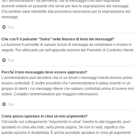
Se l’amministratore l’ha permesso, vai al messaggio che vuoi segnalare:
dovresti vedere un pulsante che serve per fare la segnalazione dei messaggi.
Cliccandolo sarai introdotto alla procedura necessaria per la segnalazione dei
messaggi.
Top
Che cos’è il pulsante “Salva” nella finestra di invio dei messaggi?
La funzione ti permette di salvare bozze di messaggi da completare e inviare in
seguito. Per utilizzarle vai nell’apposita sezione del Pannello di Controllo Utente.
Top
Perché il mio messaggio deve essere approvato?
L’amministratore può decidere che in un forum i messaggi inseriti devono prima
essere controllati. È inoltre possibile che l’amministratore ti abbia inserito in un
gruppo di utenti i cui messaggi ritiene che vadano controllati prima di essere resi
visibili. Contatta l’amministratore per maggiori informazioni.
Top
Come posso spostare in cima un mio argomento?
Cliccando sul collegamento “Argomento in cima” mentre lo stai leggendo, puoi
spostarlo in cima alla lista, nella prima pagina. Se non lo vedi, significa che
questa opzione è disabilitata. È anche possibile spostare in cima gli argomenti