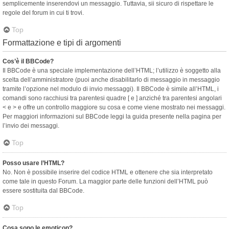
semplicemente inserendovi un messaggio. Tuttavia, sii sicuro di rispettare le
regole del forum in cui ti trovi.
Top
Formattazione e tipi di argomenti
Cos’è il BBCode?
Il BBCode è una speciale implementazione dell’HTML; l’utilizzo è soggetto alla
scelta dell’amministratore (puoi anche disabilitarlo di messaggio in messaggio
tramite l’opzione nel modulo di invio messaggi). Il BBCode è simile all’HTML, i
comandi sono racchiusi tra parentesi quadre [ e ] anziché tra parentesi angolari
< e > e offre un controllo maggiore su cosa e come viene mostrato nei messaggi.
Per maggiori informazioni sul BBCode leggi la guida presente nella pagina per
l’invio dei messaggi.
Top
Posso usare l’HTML?
No. Non è possibile inserire del codice HTML e ottenere che sia interpretato
come tale in questo Forum. La maggior parte delle funzioni dell’HTML può
essere sostituita dal BBCode.
Top
Cosa sono le emoticon?