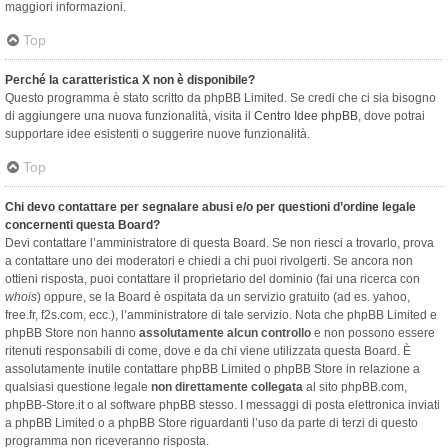
maggiori informazioni.
Top
Perché la caratteristica X non è disponibile?
Questo programma è stato scritto da phpBB Limited. Se credi che ci sia bisogno
di aggiungere una nuova funzionalità, visita il
Centro Idee phpBB
, dove potrai
supportare idee esistenti o suggerire nuove funzionalità.
Top
Chi devo contattare per segnalare abusi e/o per questioni d’ordine legale
concernenti questa Board?
Devi contattare l’amministratore di questa Board. Se non riesci a trovarlo, prova
a contattare uno dei moderatori e chiedi a chi puoi rivolgerti. Se ancora non
ottieni risposta, puoi contattare il proprietario del dominio (fai una ricerca con
whois
) oppure, se la Board è ospitata da un servizio gratuito (ad es. yahoo,
free.fr, f2s.com, ecc.), l’amministratore di tale servizio. Nota che phpBB Limited e
phpBB Store non hanno
assolutamente alcun controllo
e non possono essere
ritenuti responsabili di come, dove e da chi viene utilizzata questa Board. È
assolutamente inutile contattare phpBB Limited o phpBB Store in relazione a
qualsiasi questione legale
non direttamente collegata
al sito phpBB.com,
phpBB-Store.it o al software phpBB stesso. I messaggi di posta elettronica inviati
a phpBB Limited o a phpBB Store riguardanti l’uso da parte di terzi di questo
programma non riceveranno risposta.