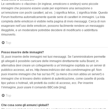
Le «emoticon» o «faccine» (in inglese,
emoticons
o
smileys
) sono piccole
immagini che possono essere usate per esprimere una sensazione o
un’emozione con pochi caratteri; ad es. :) significa felice, :( significa triste. Questo
Forum trasforma automaticamente queste serie di caratteri in immagini. La lista
completa delle emoticon è visibile nella pagina di invio messaggi. Cerca di non
esagerare nell’uso delle emoticon, possono facilmente rendere un messaggio
illeggibile, e un moderatore potrebbe decidere di modificarlo o addirittura
rimuoverlo.
Top
Posso inserire delle immagini?
Sì, puoi inserire delle immagini nei tuoi messaggi. Se l’amministratore permette
gli allegati è possibile caricare delle immagini direttamente sulla Board; in
alternativa devi creare un collegamento a un’immagine ospitata su un server di
pubblico accesso, ad es. http://www.indirizzo-del-sito.com/immagine.gif. Non
puoi inserire immagini che hai sul tuo PC (a meno che non abbia un server!) o
immagini che si trovano dietro sistemi di autenticazione, come caselle di posta
tipo yahoo o hotmail, siti protetti da codici di accesso, ecc. Per inserire
l’immagine, puoi usare il comando BBCode [img].
Top
Che cosa sono gli annunci globali?