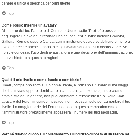
genere è unica e specifica per ogni utente.
Top
Come posso inserire un avatar?
All’interno del tuo Pannello di Controllo Utente, sotto “Profilo” è possibile
aggiungere un avatar utilizzando uno dei seguenti quattro metodi: Gravatar,
Galleria, Remoto oppure Carica. L’amministratore decide se abilitare o meno gli
avatar e decide anche il modo in cui gli avatar sono messi a disposizione. Se
non ti è concesso l’uso degli avatar, allora è una decisione dell’amministrazione,
e devi chiedere a questa le ragioni.
Top
Qual è il mio livello e come faccio a cambiarlo?
I livelli, compaiono sotto al tuo nome utente, e indicano il numero di messaggi
che hai inviato oppure identificano alcuni utenti, ad esempio, moderatori e
amministratori. In genere, non puoi cambiare direttamente il tuo livello. Non
abusare del Forum inviando messaggi non necessari solo per aumentare il tuo
livello. La maggior parte dei Forum non tollera questo comportamento e
l’amministratore probabilmente abbasserà il numero dei tuoi messaggi.
Top
Perché quando clicco sul collegamento all’indirizzo di posta di un utente mi