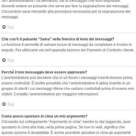
Se l’amministratore l’ha permesso, vai al messaggio che vuoi segnalare:
dovresti vedere un pulsante che serve per fare la segnalazione dei messaggi.
Cliccandolo sarai introdotto alla procedura necessaria per la segnalazione dei
messaggi.
Top
Che cos’è il pulsante “Salva” nella finestra di invio dei messaggi?
La funzione ti permette di salvare bozze di messaggi da completare e inviare in
seguito. Per utilizzarle vai nell’apposita sezione del Pannello di Controllo Utente.
Top
Perché il mio messaggio deve essere approvato?
L’amministratore può decidere che in un forum i messaggi inseriti devono prima
essere controllati. È inoltre possibile che l’amministratore ti abbia inserito in un
gruppo di utenti i cui messaggi ritiene che vadano controllati prima di essere resi
visibili. Contatta l’amministratore per maggiori informazioni.
Top
Come posso spostare in cima un mio argomento?
Cliccando sul collegamento “Argomento in cima” mentre lo stai leggendo, puoi
spostarlo in cima alla lista, nella prima pagina. Se non lo vedi, significa che
questa opzione è disabilitata. È anche possibile spostare in cima gli argomenti