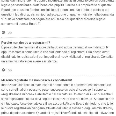
scritte dal minore. Se hai dubbi o incertezze, mettiti in contatto con un consulente
legale per assistenza. Nota bene che phpBB Limited e il proprietario di questa
Board non possono fornire consigli legali e non sono un punto di contatto per
questioni legali di qualsiasi tipo, ad eccezione di quanto indicato nella domanda
“Chi devo contattare per segnalare abusi e/o per questioni d’ordine legale
concernenti questa Board?”.
Top
Perché non riesco a registrarmi?
È possibile che l’amministratore della Board abbia bannato il tuo indirizzo IP
oppure vietato il nome utente che stai tentando di registrare. Può anche aver
disabilitato le registrazioni per impedire ai nuovi visitatori di registrarsi. Contatta
un amministratore per avere assistenza.
Top
Mi sono registrato ma non riesco a connettermi!
Innanzitutto controlla di aver inserito nome utente e password esattamente. Se
sono corretti, allora possono esser successe un paio di cose: se il supporto
«registrazione minore» è abilitato e hai cliccato su
Ho meno di 13 anni
mentre ti
stavi registrando, allora devi seguire le istruzioni che hai ricevuto. Se questo non
è il tuo caso, forse devi attivare il tuo account. Alcune Board richiedono che tutte
le nuove registrazioni vengano attivate dall’utente stesso o dagli amministratori,
prima di poter accedere. Quando ti registri ti verrà indicato che tipo di attivazione