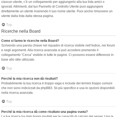
ciascun utente, c’è un collegamento per aggiungerlo alla tua lista amici o
ignorati. Altrimenti, dal tuo Pannello di Controllo Utente puoi aggiungere
direttamente un utente inserendo il suo nome utente. Puoi anche rimuovere un
utente dalla lista dalla stessa pagina.
Top
Ricerche nella Board
Come si fanno le ricerche nella Board?
Scrivendo una parola chiave nel riquadro di ricerca visibile nell’Indice, nei forum
e negli argomenti. Alla ricerca avanzata si può accedere premendo il
collegamento “Cerca” visibile in tutte le pagine. Ci possono essere differenze in
base allo stile utilizzato.
Top
Perché la mia ricerca non dà risultati?
Probabilmente la tua ricerca è troppo vaga e include dei termini troppo comuni
che non sono indicizzati da phpBB3. Sii più specifico e usa le opzioni disponibili
nella ricerca avanzata.
Top
Perché la mia ricerca dà come risultato una pagina vuota?
La tua ricerca ha dato troppi risultati per le capacità di calcolo del server. Usa la