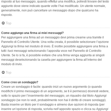
risposto al tuo messaggio, quando effettui una modifica, potresti trovare del testo
aggiunto dove viene indicato quante volte l’hai modificato. Un utente normale,
generalmente, non può cancellare un messaggio dopo che qualcuno ha
risposto.
Top
Come aggiungo una firma ai miei messaggi?
Per aggiungere una firma ad un messaggio devi prima crearne una tramite il
Pannello di Controllo Utente. Una volta creata, è possibile selezionare l’opzione
Aggiungi la firma
nel modulo di invio. È inoltre possibile aggiungere una firma a
tutti i tuoi messaggi selezionando l’apposita voce nel Pannello di Controllo
Utente. Se lo si fa, è possibile evitare che una firma venga aggiunta ai singoli
messaggi deselezionando la casella per aggiungere la firma all’interno del
modulo di invio.
Top
Come creo un sondaggio?
Creare un sondaggio è facile: quando inizi un nuovo argomento (o quando
modifichi il primo messaggio di un argomento, se ti è permesso) dovresti vedere,
sotto lo spazio per l’inserimento del messaggio, un riquadro dal titolo
Aggiungi
sondaggio
(se non lo vedi, probabilmente non hai il diritto di creare sondaggi).
Basta inserire un titolo per il sondaggio e almeno due opzioni di risposta (per
inserire un’opzione di risposta, scrivila nell’apposito spazio e clicca su
Aggiungi