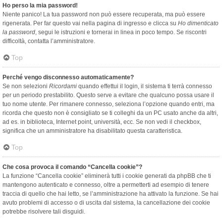
Ho perso la mia password!
Niente panico! La tua password non può essere recuperata, ma può essere
rigenerata. Per far questo vai nella pagina di ingresso e clicca su
Ho dimenticato
la password
, segui le istruzioni e tornerai in linea in poco tempo. Se riscontri
difficoltà, contatta l’amministratore.
Top
Perché vengo disconnesso automaticamente?
Se non selezioni
Ricordami
quando effettui il login, il sistema ti terrà connesso
per un periodo prestabilito. Questo serve a evitare che qualcuno possa usare il
tuo nome utente. Per rimanere connesso, seleziona l’opzione quando entri, ma
ricorda che questo non è consigliato se ti colleghi da un PC usato anche da altri,
ad es. in biblioteca, Internet point, università, ecc. Se non vedi il checkbox,
significa che un amministratore ha disabilitato questa caratteristica.
Top
Che cosa provoca il comando “Cancella cookie”?
La funzione “Cancella cookie” eliminerà tutti i cookie generati da phpBB che ti
mantengono autenticato e connesso, oltre a permetterti ad esempio di tenere
traccia di quello che hai letto, se l’amministrazione ha attivato la funzione. Se hai
avuto problemi di accesso o di uscita dal sistema, la cancellazione dei cookie
potrebbe risolvere tali disguidi.