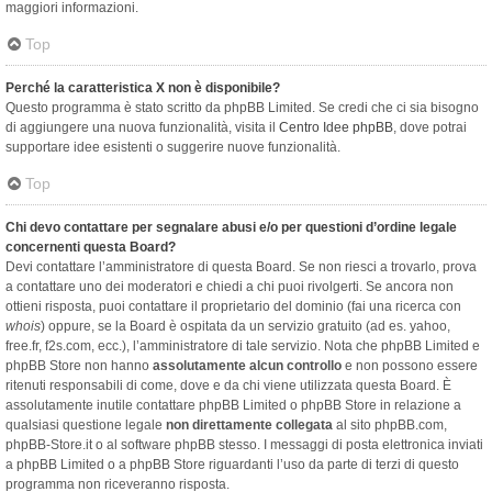
maggiori informazioni.
Top
Perché la caratteristica X non è disponibile?
Questo programma è stato scritto da phpBB Limited. Se credi che ci sia bisogno
di aggiungere una nuova funzionalità, visita il
Centro Idee phpBB
, dove potrai
supportare idee esistenti o suggerire nuove funzionalità.
Top
Chi devo contattare per segnalare abusi e/o per questioni d’ordine legale
concernenti questa Board?
Devi contattare l’amministratore di questa Board. Se non riesci a trovarlo, prova
a contattare uno dei moderatori e chiedi a chi puoi rivolgerti. Se ancora non
ottieni risposta, puoi contattare il proprietario del dominio (fai una ricerca con
whois
) oppure, se la Board è ospitata da un servizio gratuito (ad es. yahoo,
free.fr, f2s.com, ecc.), l’amministratore di tale servizio. Nota che phpBB Limited e
phpBB Store non hanno
assolutamente alcun controllo
e non possono essere
ritenuti responsabili di come, dove e da chi viene utilizzata questa Board. È
assolutamente inutile contattare phpBB Limited o phpBB Store in relazione a
qualsiasi questione legale
non direttamente collegata
al sito phpBB.com,
phpBB-Store.it o al software phpBB stesso. I messaggi di posta elettronica inviati
a phpBB Limited o a phpBB Store riguardanti l’uso da parte di terzi di questo
programma non riceveranno risposta.