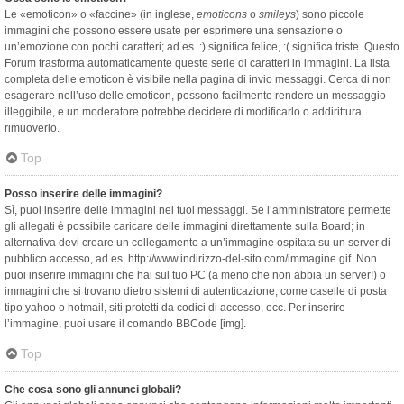
Le «emoticon» o «faccine» (in inglese,
emoticons
o
smileys
) sono piccole
immagini che possono essere usate per esprimere una sensazione o
un’emozione con pochi caratteri; ad es. :) significa felice, :( significa triste. Questo
Forum trasforma automaticamente queste serie di caratteri in immagini. La lista
completa delle emoticon è visibile nella pagina di invio messaggi. Cerca di non
esagerare nell’uso delle emoticon, possono facilmente rendere un messaggio
illeggibile, e un moderatore potrebbe decidere di modificarlo o addirittura
rimuoverlo.
Top
Posso inserire delle immagini?
Sì, puoi inserire delle immagini nei tuoi messaggi. Se l’amministratore permette
gli allegati è possibile caricare delle immagini direttamente sulla Board; in
alternativa devi creare un collegamento a un’immagine ospitata su un server di
pubblico accesso, ad es. http://www.indirizzo-del-sito.com/immagine.gif. Non
puoi inserire immagini che hai sul tuo PC (a meno che non abbia un server!) o
immagini che si trovano dietro sistemi di autenticazione, come caselle di posta
tipo yahoo o hotmail, siti protetti da codici di accesso, ecc. Per inserire
l’immagine, puoi usare il comando BBCode [img].
Top
Che cosa sono gli annunci globali?