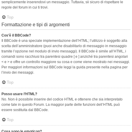
semplicemente inserendovi un messaggio. Tuttavia, sii sicuro di rispettare le
regole del forum in cui ti trovi.
Top
Formattazione e tipi di argomenti
Cos’è il BBCode?
Il BBCode è una speciale implementazione dell’HTML; l’utilizzo è soggetto alla
scelta dell’amministratore (puoi anche disabilitarlo di messaggio in messaggio
tramite l’opzione nel modulo di invio messaggi). Il BBCode è simile all’HTML, i
comandi sono racchiusi tra parentesi quadre [ e ] anziché tra parentesi angolari
< e > e offre un controllo maggiore su cosa e come viene mostrato nei messaggi.
Per maggiori informazioni sul BBCode leggi la guida presente nella pagina per
l’invio dei messaggi.
Top
Posso usare l’HTML?
No. Non è possibile inserire del codice HTML e ottenere che sia interpretato
come tale in questo Forum. La maggior parte delle funzioni dell’HTML può
essere sostituita dal BBCode.
Top
Cosa sono le emoticon?