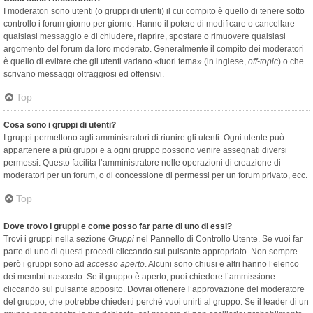
I moderatori sono utenti (o gruppi di utenti) il cui compito è quello di tenere sotto
controllo i forum giorno per giorno. Hanno il potere di modificare o cancellare
qualsiasi messaggio e di chiudere, riaprire, spostare o rimuovere qualsiasi
argomento del forum da loro moderato. Generalmente il compito dei moderatori
è quello di evitare che gli utenti vadano «fuori tema» (in inglese,
off-topic
) o che
scrivano messaggi oltraggiosi ed offensivi.
Top
Cosa sono i gruppi di utenti?
I gruppi permettono agli amministratori di riunire gli utenti. Ogni utente può
appartenere a più gruppi e a ogni gruppo possono venire assegnati diversi
permessi. Questo facilita l’amministratore nelle operazioni di creazione di
moderatori per un forum, o di concessione di permessi per un forum privato, ecc.
Top
Dove trovo i gruppi e come posso far parte di uno di essi?
Trovi i gruppi nella sezione
Gruppi
nel Pannello di Controllo Utente. Se vuoi far
parte di uno di questi procedi cliccando sul pulsante appropriato. Non sempre
però i gruppi sono ad
accesso aperto
. Alcuni sono chiusi e altri hanno l’elenco
dei membri nascosto. Se il gruppo è aperto, puoi chiedere l’ammissione
cliccando sul pulsante apposito. Dovrai ottenere l’approvazione del moderatore
del gruppo, che potrebbe chiederti perché vuoi unirti al gruppo. Se il leader di un