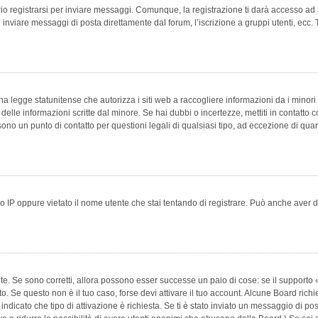
 registrarsi per inviare messaggi. Comunque, la registrazione ti darà accesso ad alt
 inviare messaggi di posta direttamente dal forum, l’iscrizione a gruppi utenti, ecc.
 legge statunitense che autorizza i siti web a raccogliere informazioni da i minori 
e delle informazioni scritte dal minore. Se hai dubbi o incertezze, mettiti in conta
 sono un punto di contatto per questioni legali di qualsiasi tipo, ad eccezione di q
 IP oppure vietato il nome utente che stai tentando di registrare. Può anche aver disab
e. Se sono corretti, allora possono esser successe un paio di cose: se il supporto «
vuto. Se questo non è il tuo caso, forse devi attivare il tuo account. Alcune Board ric
 indicato che tipo di attivazione è richiesta. Se ti è stato inviato un messaggio di po