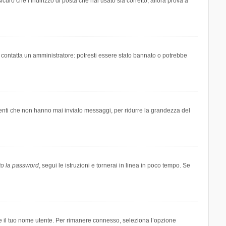
icuro che l’indirizzo di posta che hai usato sia corretto, allora prova a
i contatta un amministratore: potresti essere stato bannato o potrebbe
tenti che non hanno mai inviato messaggi, per ridurre la grandezza del
to la password
, segui le istruzioni e tornerai in linea in poco tempo. Se
are il tuo nome utente. Per rimanere connesso, seleziona l’opzione