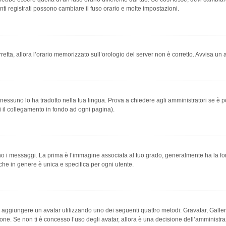
ti registrati possono cambiare il fuso orario e molte impostazioni.
orretta, allora l’orario memorizzato sull’orologio del server non è corretto. Avvisa u
essuno lo ha tradotto nella tua lingua. Prova a chiedere agli amministratori se è po
vi il collegamento in fondo ad ogni pagina).
messaggi. La prima è l’immagine associata al tuo grado, generalmente ha la forma di
che in genere è unica e specifica per ogni utente.
bile aggiungere un avatar utilizzando uno dei seguenti quattro metodi: Gravatar, Gal
ione. Se non ti è concesso l’uso degli avatar, allora è una decisione dell’amministra