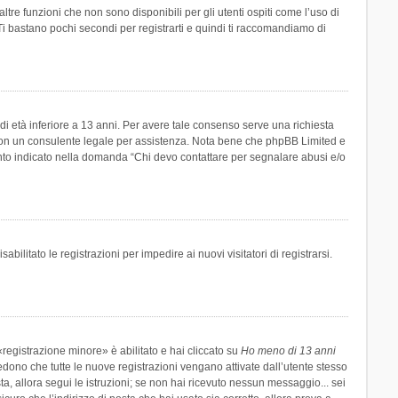
re funzioni che non sono disponibili per gli utenti ospiti come l’uso di
 Ti bastano pochi secondi per registrarti e quindi ti raccomandiamo di
di età inferiore a 13 anni. Per avere tale consenso serve una richiesta
tto con un consulente legale per assistenza. Nota bene che phpBB Limited e
uanto indicato nella domanda “Chi devo contattare per segnalare abusi e/o
ilitato le registrazioni per impedire ai nuovi visitatori di registrarsi.
registrazione minore» è abilitato e hai cliccato su
Ho meno di 13 anni
hiedono che tutte le nuove registrazioni vengano attivate dall’utente stesso
sta, allora segui le istruzioni; se non hai ricevuto nessun messaggio... sei