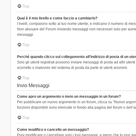
Top
Qual è il mio livello e come faccio a cambiarlo?
I livelli, compaiono sotto al tuo nome utente, e indicano il numero di mes
Non abusare del Forum inviando messaggi non necessari solo per aumenta
messaggi.
Top
Perché quando clicco sul collegamento all’indirizzo di posta di un ut
Solo gli utenti registrati possono inviare messaggi di posta ad altri ute
scorretto o malevolo del sistema di posta da parte di utenti anonimi.
Top
Invio Messaggi
Come apro un argomento o invio un messaggio in un forum?
Per pubblicare un nuovo argomento in un forum, clicca su “Nuovo argoment
funzioni disponibili sono elencate in fondo alla pagina del forum o dell’a
Top
Come modifico o cancello un messaggio?
Puoi modificare o cancellare solo i tuoi messaggi, a meno che tu non s