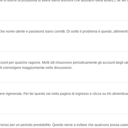
rve a ridurre la possibilità di avere utenti anonimi che abusano della Board.) Se sei s
che nome utente e password siano corretti. Di solito il problema è questo, altriment
account per qualche ragione. Molti siti rimuovono periodicamente gli account degli u
rti coinvolgere maggiormente nelle discussioni.
 rigenerata. Per far questo vai nella pagina di ingresso e clicca su
Ho dimentica
 connesso per un periodo prestabilito. Questo serve a evitare che qualcuno possa us