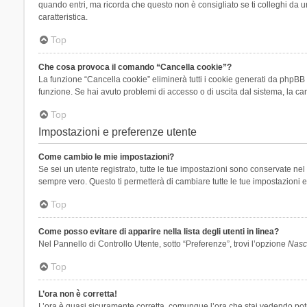
quando entri, ma ricorda che questo non è consigliato se ti colleghi da un
caratteristica.
Top
Che cosa provoca il comando “Cancella cookie”?
La funzione “Cancella cookie” eliminerà tutti i cookie generati da phpBB 
funzione. Se hai avuto problemi di accesso o di uscita dal sistema, la can
Top
Impostazioni e preferenze utente
Come cambio le mie impostazioni?
Se sei un utente registrato, tutte le tue impostazioni sono conservate n
sempre vero. Questo ti permetterà di cambiare tutte le tue impostazioni e
Top
Come posso evitare di apparire nella lista degli utenti in linea?
Nel Pannello di Controllo Utente, sotto “Preferenze”, trovi l’opzione
Nasco
Top
L’ora non è corretta!
L’ora è quasi sicuramente corretta, comunque l’ora che stai vedendo potreb