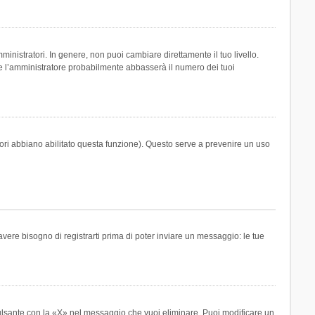
inistratori. In genere, non puoi cambiare direttamente il tuo livello.
 l’amministratore probabilmente abbasserà il numero dei tuoi
tori abbiano abilitato questa funzione). Questo serve a prevenire un uso
ere bisogno di registrarti prima di poter inviare un messaggio: le tue
ulsante con la «X» nel messaggio che vuoi eliminare. Puoi modificare un