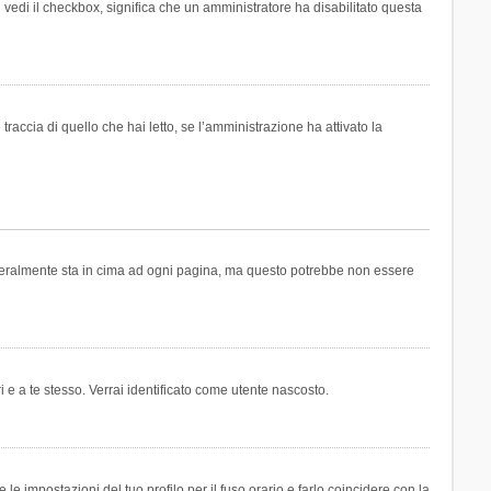
n vedi il checkbox, significa che un amministratore ha disabilitato questa
accia di quello che hai letto, se l’amministrazione ha attivato la
generalmente sta in cima ad ogni pagina, ma questo potrebbe non essere
i e a te stesso. Verrai identificato come utente nascosto.
e impostazioni del tuo profilo per il fuso orario e farlo coincidere con la