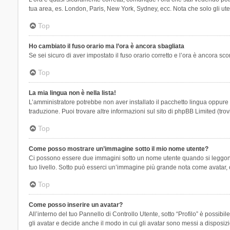
tua area, es. London, Paris, New York, Sydney, ecc. Nota che solo gli uten
Top
Ho cambiato il fuso orario ma l’ora è ancora sbagliata
Se sei sicuro di aver impostato il fuso orario corretto e l’ora è ancora sc
Top
La mia lingua non è nella lista!
L’amministratore potrebbe non aver installato il pacchetto lingua oppure n
traduzione. Puoi trovare altre informazioni sul sito di phpBB Limited (tro
Top
Come posso mostrare un’immagine sotto il mio nome utente?
Ci possono essere due immagini sotto un nome utente quando si leggono i 
tuo livello. Sotto può esserci un’immagine più grande nota come avatar, 
Top
Come posso inserire un avatar?
All’interno del tuo Pannello di Controllo Utente, sotto “Profilo” è possi
gli avatar e decide anche il modo in cui gli avatar sono messi a disposiz