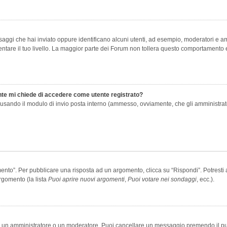
saggi che hai inviato oppure identificano alcuni utenti, ad esempio, moderatori e amm
re il tuo livello. La maggior parte dei Forum non tollera questo comportamento e
ente mi chiede di accedere come utente registrato?
nti usando il modulo di invio posta interno (ammesso, ovviamente, che gli amministra
o”. Per pubblicare una risposta ad un argomento, clicca su “Rispondi”. Potresti av
rgomento (la lista
Puoi aprire nuovi argomenti
,
Puoi votare nei sondaggi
, ecc.).
ia un amministratore o un moderatore. Puoi cancellare un messaggio premendo il p