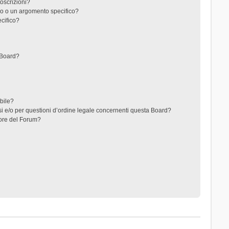
toscrizioni?
o o un argomento specifico?
cifico?
 Board?
ibile?
i e/o per questioni d’ordine legale concernenti questa Board?
ore del Forum?