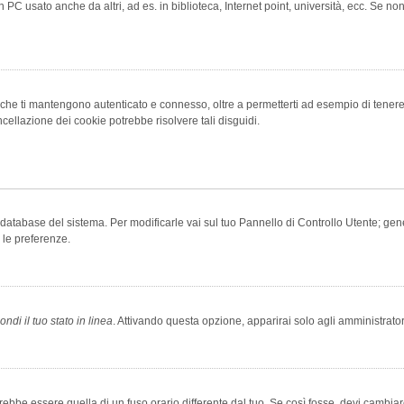
 PC usato anche da altri, ad es. in biblioteca, Internet point, università, ecc. Se no
che ti mantengono autenticato e connesso, oltre a permetterti ad esempio di tenere tr
cellazione dei cookie potrebbe risolvere tali disguidi.
el database del sistema. Per modificarle vai sul tuo Pannello di Controllo Utente; 
 le preferenze.
ndi il tuo stato in linea
. Attivando questa opzione, apparirai solo agli amministrator
be essere quella di un fuso orario differente dal tuo. Se così fosse, devi cambiare l