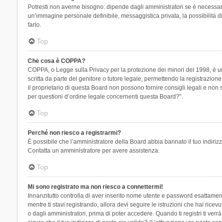
Potresti non averne bisogno: dipende dagli amministratori se è necessario
un’immagine personale definibile, messaggistica privata, la possibilità di
farlo.
Top
Che cosa è COPPA?
COPPA, o Legge sulla Privacy per la protezione dei minori del 1998, è una
scritta da parte del genitore o tutore legale, permettendo la registrazion
il proprietario di questa Board non possono fornire consigli legali e non
per questioni d’ordine legale concernenti questa Board?”.
Top
Perché non riesco a registrarmi?
È possibile che l’amministratore della Board abbia bannato il tuo indirizzo
Contatta un amministratore per avere assistenza.
Top
Mi sono registrato ma non riesco a connettermi!
Innanzitutto controlla di aver inserito nome utente e password esattament
mentre ti stavi registrando, allora devi seguire le istruzioni che hai rice
o dagli amministratori, prima di poter accedere. Quando ti registri ti verrà