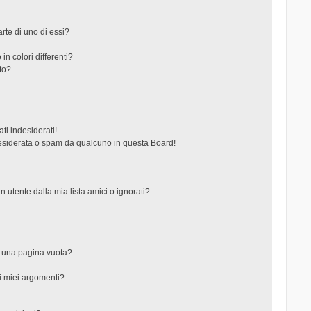
rte di uno di essi?
in colori differenti?
to?
ti indesiderati!
esiderata o spam da qualcuno in questa Board!
tente dalla mia lista amici o ignorati?
?
o una pagina vuota?
i miei argomenti?