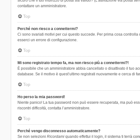
sicuro che il tuo indirizzo di posta sia valido? (L’attivazione via posta se
contattare un amministratore.
Top
Perché non riesco a connettermi?
Ci sono svariati motivi per cui questo succede. Per prima cosa controlla 
esserci un errore di configurazione.
Top
Mi sono registrato tempo fa, ma non riesco più a connettermi?!
È possibile che un amministratore abbia cancellato o disattivato il tuo 
database. Se il motivo è quest’ultimo registrati nuovamente e cerca di fa
Top
Ho perso la mia password!
Niente panico! La tua password non può essere recuperata, ma può essere
riscontri difficoltà, contatta l’amministratore.
Top
Perché vengo disconnesso automaticamente?
Se non selezioni
Ricordami
quando effettui il login, il sistema ti terrà