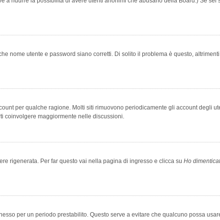
rve a ridurre la possibilità di avere utenti anonimi che abusano della Board.) Se sei s
che nome utente e password siano corretti. Di solito il problema è questo, altriment
account per qualche ragione. Molti siti rimuovono periodicamente gli account degli u
rti coinvolgere maggiormente nelle discussioni.
 rigenerata. Per far questo vai nella pagina di ingresso e clicca su
Ho dimentica
 connesso per un periodo prestabilito. Questo serve a evitare che qualcuno possa us