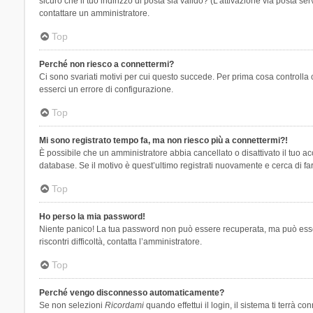
sicuro che il tuo indirizzo di posta sia valido? (L’attivazione via posta se
contattare un amministratore.
Top
Perché non riesco a connettermi?
Ci sono svariati motivi per cui questo succede. Per prima cosa controlla 
esserci un errore di configurazione.
Top
Mi sono registrato tempo fa, ma non riesco più a connettermi?!
È possibile che un amministratore abbia cancellato o disattivato il tuo 
database. Se il motivo è quest’ultimo registrati nuovamente e cerca di fa
Top
Ho perso la mia password!
Niente panico! La tua password non può essere recuperata, ma può essere
riscontri difficoltà, contatta l’amministratore.
Top
Perché vengo disconnesso automaticamente?
Se non selezioni
Ricordami
quando effettui il login, il sistema ti terrà