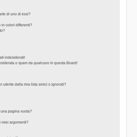
rte di uno di essi?
in colori differenti?
to?
ti indesiderati!
esiderata o spam da qualcuno in questa Board!
tente dalla mia lista amici o ignorati?
?
o una pagina vuota?
i miei argomenti?