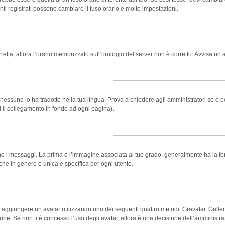
ti registrati possono cambiare il fuso orario e molte impostazioni.
orretta, allora l’orario memorizzato sull’orologio del server non è corretto. Avvisa u
essuno lo ha tradotto nella tua lingua. Prova a chiedere agli amministratori se è po
vi il collegamento in fondo ad ogni pagina).
messaggi. La prima è l’immagine associata al tuo grado, generalmente ha la forma di
che in genere è unica e specifica per ogni utente.
bile aggiungere un avatar utilizzando uno dei seguenti quattro metodi: Gravatar, Gal
ione. Se non ti è concesso l’uso degli avatar, allora è una decisione dell’amministra