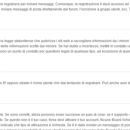
 registrarsi per inviare messaggi. Comunque, la registrazione ti darà accesso ad alt
 inviare messaggi di posta direttamente dal forum, l’iscrizione a gruppi utenti, ecc.
 legge statunitense che autorizza i siti web a raccogliere informazioni da i minori 
e delle informazioni scritte dal minore. Se hai dubbi o incertezze, mettiti in conta
 sono un punto di contatto per questioni legali di qualsiasi tipo, ad eccezione di q
 IP oppure vietato il nome utente che stai tentando di registrare. Può anche aver disab
e. Se sono corretti, allora possono esser successe un paio di cose: se il supporto «
vuto. Se questo non è il tuo caso, forse devi attivare il tuo account. Alcune Board ric
 indicato che tipo di attivazione è richiesta. Se ti è stato inviato un messaggio di po