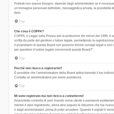
Potresti non averne bisogno: dipende dagli amministratori se è necessario
un’immagine personale definibile, messaggistica privata, la possibilità di
farlo.
Top
Che cosa è COPPA?
COPPA, o Legge sulla Privacy per la protezione dei minori del 1998, è una
scritta da parte del genitore o tutore legale, permettendo la registrazion
il proprietario di questa Board non possono fornire consigli legali e non
per questioni d’ordine legale concernenti questa Board?”.
Top
Perché non riesco a registrarmi?
È possibile che l’amministratore della Board abbia bannato il tuo indirizzo
Contatta un amministratore per avere assistenza.
Top
Mi sono registrato ma non riesco a connettermi!
Innanzitutto controlla di aver inserito nome utente e password esattament
mentre ti stavi registrando, allora devi seguire le istruzioni che hai rice
o dagli amministratori, prima di poter accedere. Quando ti registri ti verrà