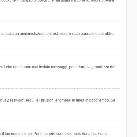
icuro che l’indirizzo di posta che hai usato sia corretto, allora prova a
i contatta un amministratore: potresti essere stato bannato o potrebbe
tenti che non hanno mai inviato messaggi, per ridurre la grandezza del
to la password
, segui le istruzioni e tornerai in linea in poco tempo. Se
are il tuo nome utente. Per rimanere connesso, seleziona l’opzione