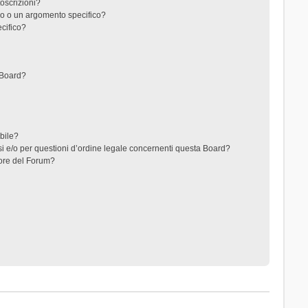
toscrizioni?
o o un argomento specifico?
cifico?
 Board?
ibile?
i e/o per questioni d’ordine legale concernenti questa Board?
ore del Forum?