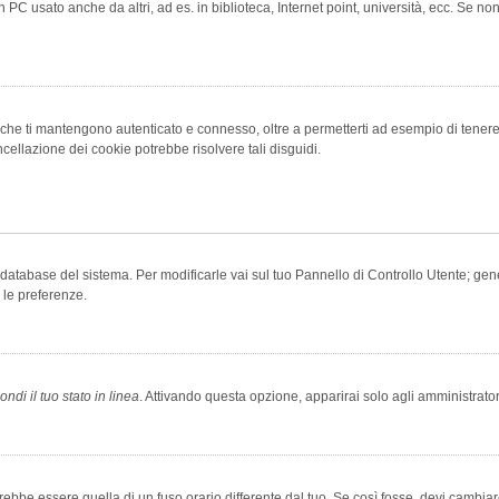
 PC usato anche da altri, ad es. in biblioteca, Internet point, università, ecc. Se no
che ti mantengono autenticato e connesso, oltre a permetterti ad esempio di tenere tr
cellazione dei cookie potrebbe risolvere tali disguidi.
el database del sistema. Per modificarle vai sul tuo Pannello di Controllo Utente; 
 le preferenze.
ndi il tuo stato in linea
. Attivando questa opzione, apparirai solo agli amministrator
be essere quella di un fuso orario differente dal tuo. Se così fosse, devi cambiare l