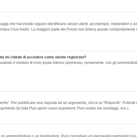
saggi che hai inviato oppure identificano alcuni utenti, ad esempio, moderatori e amm
re il tuo livello. La maggior parte dei Forum non tollera questo comportamento e
ente mi chiede di accedere come utente registrato?
nti usando il modulo di invio posta interno (ammesso, ovviamente, che gli amministra
o”. Per pubblicare una risposta ad un argomento, clicca su “Rispondi”. Potresti av
rgomento (la lista
Puoi aprire nuovi argomenti
,
Puoi votare nei sondaggi
, ecc.).
ia un amministratore o un moderatore. Puoi cancellare un messaggio premendo il p