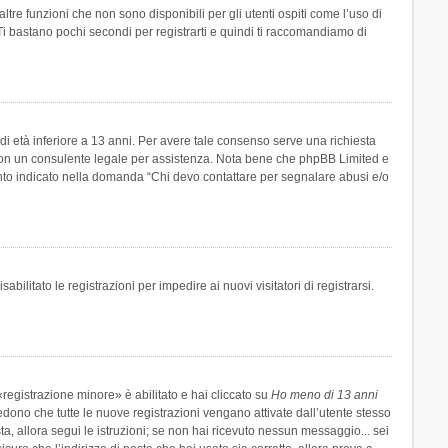
re funzioni che non sono disponibili per gli utenti ospiti come l’uso di
 Ti bastano pochi secondi per registrarti e quindi ti raccomandiamo di
di età inferiore a 13 anni. Per avere tale consenso serve una richiesta
tto con un consulente legale per assistenza. Nota bene che phpBB Limited e
uanto indicato nella domanda “Chi devo contattare per segnalare abusi e/o
ilitato le registrazioni per impedire ai nuovi visitatori di registrarsi.
registrazione minore» è abilitato e hai cliccato su
Ho meno di 13 anni
hiedono che tutte le nuove registrazioni vengano attivate dall’utente stesso
sta, allora segui le istruzioni; se non hai ricevuto nessun messaggio... sei