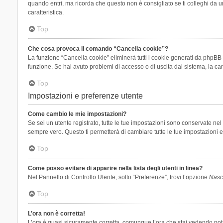
quando entri, ma ricorda che questo non è consigliato se ti colleghi da un
caratteristica.
Top
Che cosa provoca il comando “Cancella cookie”?
La funzione “Cancella cookie” eliminerà tutti i cookie generati da phpBB 
funzione. Se hai avuto problemi di accesso o di uscita dal sistema, la can
Top
Impostazioni e preferenze utente
Come cambio le mie impostazioni?
Se sei un utente registrato, tutte le tue impostazioni sono conservate n
sempre vero. Questo ti permetterà di cambiare tutte le tue impostazioni e
Top
Come posso evitare di apparire nella lista degli utenti in linea?
Nel Pannello di Controllo Utente, sotto “Preferenze”, trovi l’opzione
Nasco
Top
L’ora non è corretta!
L’ora è quasi sicuramente corretta, comunque l’ora che stai vedendo potreb