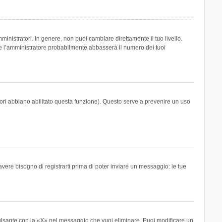
inistratori. In genere, non puoi cambiare direttamente il tuo livello.
 l’amministratore probabilmente abbasserà il numero dei tuoi
tori abbiano abilitato questa funzione). Questo serve a prevenire un uso
ere bisogno di registrarti prima di poter inviare un messaggio: le tue
ulsante con la «X» nel messaggio che vuoi eliminare. Puoi modificare un