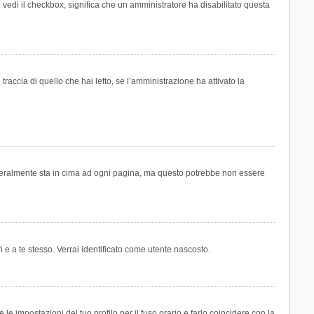
n vedi il checkbox, significa che un amministratore ha disabilitato questa
accia di quello che hai letto, se l’amministrazione ha attivato la
generalmente sta in cima ad ogni pagina, ma questo potrebbe non essere
i e a te stesso. Verrai identificato come utente nascosto.
e impostazioni del tuo profilo per il fuso orario e farlo coincidere con la