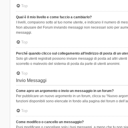
Top
Qual è il mio livello e come faccio a cambiarlo?
I livelli, compaiono sotto al tuo nome utente, e indicano il numero di mes
Non abusare del Forum inviando messaggi non necessari solo per aumenta
messaggi.
Top
Perché quando clicco sul collegamento all’indirizzo di posta di un ut
Solo gli utenti registrati possono inviare messaggi di posta ad altri ute
scorretto o malevolo del sistema di posta da parte di utenti anonimi.
Top
Invio Messaggi
Come apro un argomento o invio un messaggio in un forum?
Per pubblicare un nuovo argomento in un forum, clicca su “Nuovo argoment
funzioni disponibili sono elencate in fondo alla pagina del forum o dell’a
Top
Come modifico o cancello un messaggio?
Puoi modificare o cancellare solo i tuoi messaggi, a meno che tu non s