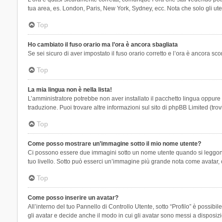
tua area, es. London, Paris, New York, Sydney, ecc. Nota che solo gli uten
Top
Ho cambiato il fuso orario ma l’ora è ancora sbagliata
Se sei sicuro di aver impostato il fuso orario corretto e l’ora è ancora sc
Top
La mia lingua non è nella lista!
L’amministratore potrebbe non aver installato il pacchetto lingua oppure n
traduzione. Puoi trovare altre informazioni sul sito di phpBB Limited (tro
Top
Come posso mostrare un’immagine sotto il mio nome utente?
Ci possono essere due immagini sotto un nome utente quando si leggono i 
tuo livello. Sotto può esserci un’immagine più grande nota come avatar, 
Top
Come posso inserire un avatar?
All’interno del tuo Pannello di Controllo Utente, sotto “Profilo” è possi
gli avatar e decide anche il modo in cui gli avatar sono messi a disposiz