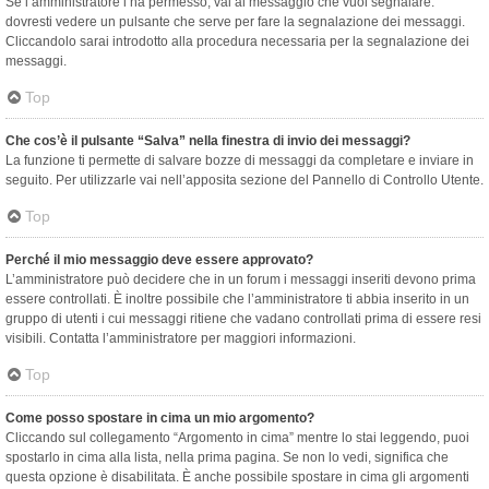
Se l’amministratore l’ha permesso, vai al messaggio che vuoi segnalare:
dovresti vedere un pulsante che serve per fare la segnalazione dei messaggi.
Cliccandolo sarai introdotto alla procedura necessaria per la segnalazione dei
messaggi.
Top
Che cos’è il pulsante “Salva” nella finestra di invio dei messaggi?
La funzione ti permette di salvare bozze di messaggi da completare e inviare in
seguito. Per utilizzarle vai nell’apposita sezione del Pannello di Controllo Utente.
Top
Perché il mio messaggio deve essere approvato?
L’amministratore può decidere che in un forum i messaggi inseriti devono prima
essere controllati. È inoltre possibile che l’amministratore ti abbia inserito in un
gruppo di utenti i cui messaggi ritiene che vadano controllati prima di essere resi
visibili. Contatta l’amministratore per maggiori informazioni.
Top
Come posso spostare in cima un mio argomento?
Cliccando sul collegamento “Argomento in cima” mentre lo stai leggendo, puoi
spostarlo in cima alla lista, nella prima pagina. Se non lo vedi, significa che
questa opzione è disabilitata. È anche possibile spostare in cima gli argomenti