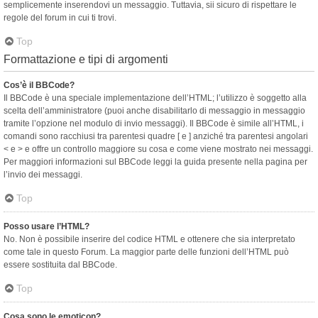
semplicemente inserendovi un messaggio. Tuttavia, sii sicuro di rispettare le
regole del forum in cui ti trovi.
Top
Formattazione e tipi di argomenti
Cos’è il BBCode?
Il BBCode è una speciale implementazione dell’HTML; l’utilizzo è soggetto alla
scelta dell’amministratore (puoi anche disabilitarlo di messaggio in messaggio
tramite l’opzione nel modulo di invio messaggi). Il BBCode è simile all’HTML, i
comandi sono racchiusi tra parentesi quadre [ e ] anziché tra parentesi angolari
< e > e offre un controllo maggiore su cosa e come viene mostrato nei messaggi.
Per maggiori informazioni sul BBCode leggi la guida presente nella pagina per
l’invio dei messaggi.
Top
Posso usare l’HTML?
No. Non è possibile inserire del codice HTML e ottenere che sia interpretato
come tale in questo Forum. La maggior parte delle funzioni dell’HTML può
essere sostituita dal BBCode.
Top
Cosa sono le emoticon?