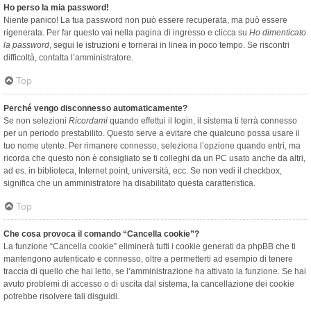
Ho perso la mia password!
Niente panico! La tua password non può essere recuperata, ma può essere
rigenerata. Per far questo vai nella pagina di ingresso e clicca su
Ho dimenticato
la password
, segui le istruzioni e tornerai in linea in poco tempo. Se riscontri
difficoltà, contatta l’amministratore.
Top
Perché vengo disconnesso automaticamente?
Se non selezioni
Ricordami
quando effettui il login, il sistema ti terrà connesso
per un periodo prestabilito. Questo serve a evitare che qualcuno possa usare il
tuo nome utente. Per rimanere connesso, seleziona l’opzione quando entri, ma
ricorda che questo non è consigliato se ti colleghi da un PC usato anche da altri,
ad es. in biblioteca, Internet point, università, ecc. Se non vedi il checkbox,
significa che un amministratore ha disabilitato questa caratteristica.
Top
Che cosa provoca il comando “Cancella cookie”?
La funzione “Cancella cookie” eliminerà tutti i cookie generati da phpBB che ti
mantengono autenticato e connesso, oltre a permetterti ad esempio di tenere
traccia di quello che hai letto, se l’amministrazione ha attivato la funzione. Se hai
avuto problemi di accesso o di uscita dal sistema, la cancellazione dei cookie
potrebbe risolvere tali disguidi.