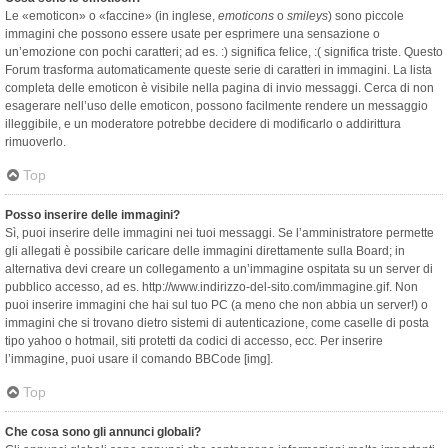
Le «emoticon» o «faccine» (in inglese,
emoticons
o
smileys
) sono piccole
immagini che possono essere usate per esprimere una sensazione o
un’emozione con pochi caratteri; ad es. :) significa felice, :( significa triste. Questo
Forum trasforma automaticamente queste serie di caratteri in immagini. La lista
completa delle emoticon è visibile nella pagina di invio messaggi. Cerca di non
esagerare nell’uso delle emoticon, possono facilmente rendere un messaggio
illeggibile, e un moderatore potrebbe decidere di modificarlo o addirittura
rimuoverlo.
Top
Posso inserire delle immagini?
Sì, puoi inserire delle immagini nei tuoi messaggi. Se l’amministratore permette
gli allegati è possibile caricare delle immagini direttamente sulla Board; in
alternativa devi creare un collegamento a un’immagine ospitata su un server di
pubblico accesso, ad es. http://www.indirizzo-del-sito.com/immagine.gif. Non
puoi inserire immagini che hai sul tuo PC (a meno che non abbia un server!) o
immagini che si trovano dietro sistemi di autenticazione, come caselle di posta
tipo yahoo o hotmail, siti protetti da codici di accesso, ecc. Per inserire
l’immagine, puoi usare il comando BBCode [img].
Top
Che cosa sono gli annunci globali?