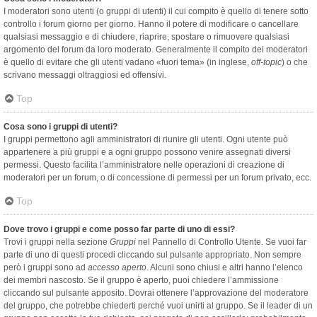
I moderatori sono utenti (o gruppi di utenti) il cui compito è quello di tenere sotto
controllo i forum giorno per giorno. Hanno il potere di modificare o cancellare
qualsiasi messaggio e di chiudere, riaprire, spostare o rimuovere qualsiasi
argomento del forum da loro moderato. Generalmente il compito dei moderatori
è quello di evitare che gli utenti vadano «fuori tema» (in inglese,
off-topic
) o che
scrivano messaggi oltraggiosi ed offensivi.
Top
Cosa sono i gruppi di utenti?
I gruppi permettono agli amministratori di riunire gli utenti. Ogni utente può
appartenere a più gruppi e a ogni gruppo possono venire assegnati diversi
permessi. Questo facilita l’amministratore nelle operazioni di creazione di
moderatori per un forum, o di concessione di permessi per un forum privato, ecc.
Top
Dove trovo i gruppi e come posso far parte di uno di essi?
Trovi i gruppi nella sezione
Gruppi
nel Pannello di Controllo Utente. Se vuoi far
parte di uno di questi procedi cliccando sul pulsante appropriato. Non sempre
però i gruppi sono ad
accesso aperto
. Alcuni sono chiusi e altri hanno l’elenco
dei membri nascosto. Se il gruppo è aperto, puoi chiedere l’ammissione
cliccando sul pulsante apposito. Dovrai ottenere l’approvazione del moderatore
del gruppo, che potrebbe chiederti perché vuoi unirti al gruppo. Se il leader di un