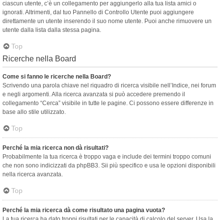
ciascun utente, c’è un collegamento per aggiungerlo alla tua lista amici o
ignorati. Altrimenti, dal tuo Pannello di Controllo Utente puoi aggiungere
direttamente un utente inserendo il suo nome utente. Puoi anche rimuovere un
utente dalla lista dalla stessa pagina.
Top
Ricerche nella Board
Come si fanno le ricerche nella Board?
Scrivendo una parola chiave nel riquadro di ricerca visibile nell’Indice, nei forum
e negli argomenti. Alla ricerca avanzata si può accedere premendo il
collegamento “Cerca” visibile in tutte le pagine. Ci possono essere differenze in
base allo stile utilizzato.
Top
Perché la mia ricerca non dà risultati?
Probabilmente la tua ricerca è troppo vaga e include dei termini troppo comuni
che non sono indicizzati da phpBB3. Sii più specifico e usa le opzioni disponibili
nella ricerca avanzata.
Top
Perché la mia ricerca dà come risultato una pagina vuota?
La tua ricerca ha dato troppi risultati per le capacità di calcolo del server. Usa la