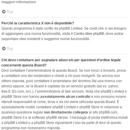
maggiori informazioni.
Top
Perché la caratteristica X non è disponibile?
Questo programma è stato scritto da phpBB Limited. Se credi che ci sia bisogno
di aggiungere una nuova funzionalità, visita il
Centro Idee phpBB
, dove potrai
supportare idee esistenti o suggerire nuove funzionalità.
Top
Chi devo contattare per segnalare abusi e/o per questioni d’ordine legale
concernenti questa Board?
Devi contattare l’amministratore di questa Board. Se non riesci a trovarlo, prova
a contattare uno dei moderatori e chiedi a chi puoi rivolgerti. Se ancora non
ottieni risposta, puoi contattare il proprietario del dominio (fai una ricerca con
whois
) oppure, se la Board è ospitata da un servizio gratuito (ad es. yahoo,
free.fr, f2s.com, ecc.), l’amministratore di tale servizio. Nota che phpBB Limited e
phpBB Store non hanno
assolutamente alcun controllo
e non possono essere
ritenuti responsabili di come, dove e da chi viene utilizzata questa Board. È
assolutamente inutile contattare phpBB Limited o phpBB Store in relazione a
qualsiasi questione legale
non direttamente collegata
al sito phpBB.com,
phpBB-Store.it o al software phpBB stesso. I messaggi di posta elettronica inviati
a phpBB Limited o a phpBB Store riguardanti l’uso da parte di terzi di questo
programma non riceveranno risposta.