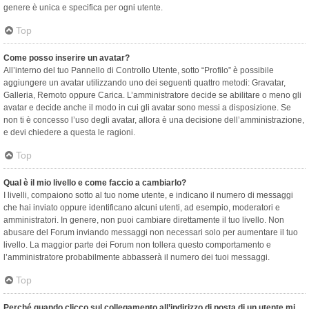
genere è unica e specifica per ogni utente.
Top
Come posso inserire un avatar?
All’interno del tuo Pannello di Controllo Utente, sotto “Profilo” è possibile
aggiungere un avatar utilizzando uno dei seguenti quattro metodi: Gravatar,
Galleria, Remoto oppure Carica. L’amministratore decide se abilitare o meno gli
avatar e decide anche il modo in cui gli avatar sono messi a disposizione. Se
non ti è concesso l’uso degli avatar, allora è una decisione dell’amministrazione,
e devi chiedere a questa le ragioni.
Top
Qual è il mio livello e come faccio a cambiarlo?
I livelli, compaiono sotto al tuo nome utente, e indicano il numero di messaggi
che hai inviato oppure identificano alcuni utenti, ad esempio, moderatori e
amministratori. In genere, non puoi cambiare direttamente il tuo livello. Non
abusare del Forum inviando messaggi non necessari solo per aumentare il tuo
livello. La maggior parte dei Forum non tollera questo comportamento e
l’amministratore probabilmente abbasserà il numero dei tuoi messaggi.
Top
Perché quando clicco sul collegamento all’indirizzo di posta di un utente mi