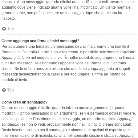
risposto al tuo messaggio, quando effettui una modifica, potresti trovare del testo
aggiunto dove viene indicato quante volte l’hai modificato. Un utente normale,
generalmente, non può cancellare un messaggio dopo che qualcuno ha
risposto.
Top
Come aggiungo una firma ai miei messaggi?
Per aggiungere una firma ad un messaggio devi prima crearne una tramite il
Pannello di Controllo Utente. Una volta creata, è possibile selezionare l’opzione
Aggiungi la firma
nel modulo di invio. È inoltre possibile aggiungere una firma a
tutti i tuoi messaggi selezionando l’apposita voce nel Pannello di Controllo
Utente. Se lo si fa, è possibile evitare che una firma venga aggiunta ai singoli
messaggi deselezionando la casella per aggiungere la firma all’interno del
modulo di invio.
Top
Come creo un sondaggio?
Creare un sondaggio è facile: quando inizi un nuovo argomento (o quando
modifichi il primo messaggio di un argomento, se ti è permesso) dovresti vedere,
sotto lo spazio per l’inserimento del messaggio, un riquadro dal titolo
Aggiungi
sondaggio
(se non lo vedi, probabilmente non hai il diritto di creare sondaggi).
Basta inserire un titolo per il sondaggio e almeno due opzioni di risposta (per
inserire un’opzione di risposta, scrivila nell’apposito spazio e clicca su
Aggiungi