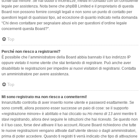
scritte dal minore. Se hai dubbi o incertezze, mettiti in contatto con un consulente
legale per assistenza. Nota bene che phpBB Limited e il proprietario di questa
Board non possono fornire consigli legali e non sono un punto di contatto per
questioni legali di qualsiasi tipo, ad eccezione di quanto indicato nella domanda
“Chi devo contattare per segnalare abusi e/o per questioni d’ordine legale
concernenti questa Board?”.
Top
Perché non riesco a registrarmi?
È possibile che l’amministratore della Board abbia bannato il tuo indirizzo IP
oppure vietato il nome utente che stai tentando di registrare. Può anche aver
disabilitato le registrazioni per impedire ai nuovi visitatori di registrarsi. Contatta
un amministratore per avere assistenza.
Top
Mi sono registrato ma non riesco a connettermi!
Innanzitutto controlla di aver inserito nome utente e password esattamente. Se
sono corretti, allora possono esser successe un paio di cose: se il supporto
«registrazione minore» è abilitato e hai cliccato su
Ho meno di 13 anni
mentre ti
stavi registrando, allora devi seguire le istruzioni che hai ricevuto. Se questo non
è il tuo caso, forse devi attivare il tuo account. Alcune Board richiedono che tutte
le nuove registrazioni vengano attivate dall’utente stesso o dagli amministratori,
prima di poter accedere. Quando ti registri ti verrà indicato che tipo di attivazione