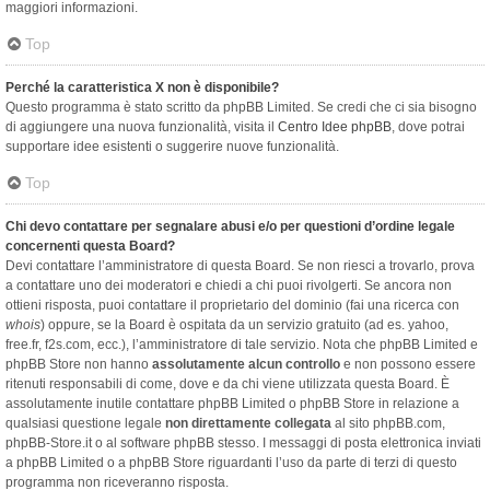
maggiori informazioni.
Top
Perché la caratteristica X non è disponibile?
Questo programma è stato scritto da phpBB Limited. Se credi che ci sia bisogno
di aggiungere una nuova funzionalità, visita il
Centro Idee phpBB
, dove potrai
supportare idee esistenti o suggerire nuove funzionalità.
Top
Chi devo contattare per segnalare abusi e/o per questioni d’ordine legale
concernenti questa Board?
Devi contattare l’amministratore di questa Board. Se non riesci a trovarlo, prova
a contattare uno dei moderatori e chiedi a chi puoi rivolgerti. Se ancora non
ottieni risposta, puoi contattare il proprietario del dominio (fai una ricerca con
whois
) oppure, se la Board è ospitata da un servizio gratuito (ad es. yahoo,
free.fr, f2s.com, ecc.), l’amministratore di tale servizio. Nota che phpBB Limited e
phpBB Store non hanno
assolutamente alcun controllo
e non possono essere
ritenuti responsabili di come, dove e da chi viene utilizzata questa Board. È
assolutamente inutile contattare phpBB Limited o phpBB Store in relazione a
qualsiasi questione legale
non direttamente collegata
al sito phpBB.com,
phpBB-Store.it o al software phpBB stesso. I messaggi di posta elettronica inviati
a phpBB Limited o a phpBB Store riguardanti l’uso da parte di terzi di questo
programma non riceveranno risposta.