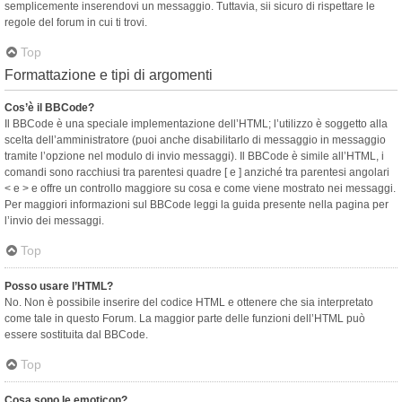
semplicemente inserendovi un messaggio. Tuttavia, sii sicuro di rispettare le
regole del forum in cui ti trovi.
Top
Formattazione e tipi di argomenti
Cos’è il BBCode?
Il BBCode è una speciale implementazione dell’HTML; l’utilizzo è soggetto alla
scelta dell’amministratore (puoi anche disabilitarlo di messaggio in messaggio
tramite l’opzione nel modulo di invio messaggi). Il BBCode è simile all’HTML, i
comandi sono racchiusi tra parentesi quadre [ e ] anziché tra parentesi angolari
< e > e offre un controllo maggiore su cosa e come viene mostrato nei messaggi.
Per maggiori informazioni sul BBCode leggi la guida presente nella pagina per
l’invio dei messaggi.
Top
Posso usare l’HTML?
No. Non è possibile inserire del codice HTML e ottenere che sia interpretato
come tale in questo Forum. La maggior parte delle funzioni dell’HTML può
essere sostituita dal BBCode.
Top
Cosa sono le emoticon?