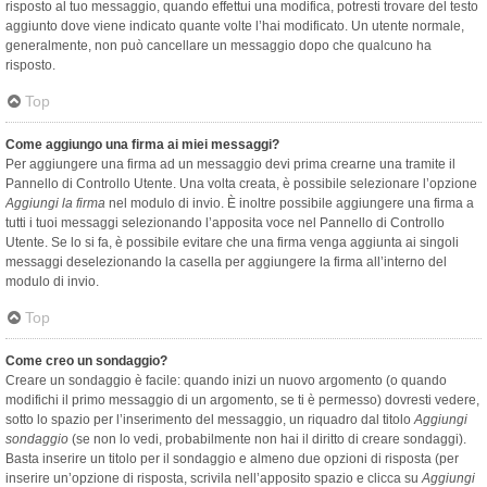
risposto al tuo messaggio, quando effettui una modifica, potresti trovare del testo
aggiunto dove viene indicato quante volte l’hai modificato. Un utente normale,
generalmente, non può cancellare un messaggio dopo che qualcuno ha
risposto.
Top
Come aggiungo una firma ai miei messaggi?
Per aggiungere una firma ad un messaggio devi prima crearne una tramite il
Pannello di Controllo Utente. Una volta creata, è possibile selezionare l’opzione
Aggiungi la firma
nel modulo di invio. È inoltre possibile aggiungere una firma a
tutti i tuoi messaggi selezionando l’apposita voce nel Pannello di Controllo
Utente. Se lo si fa, è possibile evitare che una firma venga aggiunta ai singoli
messaggi deselezionando la casella per aggiungere la firma all’interno del
modulo di invio.
Top
Come creo un sondaggio?
Creare un sondaggio è facile: quando inizi un nuovo argomento (o quando
modifichi il primo messaggio di un argomento, se ti è permesso) dovresti vedere,
sotto lo spazio per l’inserimento del messaggio, un riquadro dal titolo
Aggiungi
sondaggio
(se non lo vedi, probabilmente non hai il diritto di creare sondaggi).
Basta inserire un titolo per il sondaggio e almeno due opzioni di risposta (per
inserire un’opzione di risposta, scrivila nell’apposito spazio e clicca su
Aggiungi