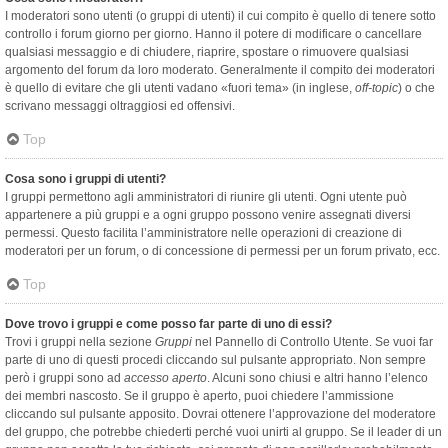
I moderatori sono utenti (o gruppi di utenti) il cui compito è quello di tenere sotto
controllo i forum giorno per giorno. Hanno il potere di modificare o cancellare
qualsiasi messaggio e di chiudere, riaprire, spostare o rimuovere qualsiasi
argomento del forum da loro moderato. Generalmente il compito dei moderatori
è quello di evitare che gli utenti vadano «fuori tema» (in inglese,
off-topic
) o che
scrivano messaggi oltraggiosi ed offensivi.
Top
Cosa sono i gruppi di utenti?
I gruppi permettono agli amministratori di riunire gli utenti. Ogni utente può
appartenere a più gruppi e a ogni gruppo possono venire assegnati diversi
permessi. Questo facilita l’amministratore nelle operazioni di creazione di
moderatori per un forum, o di concessione di permessi per un forum privato, ecc.
Top
Dove trovo i gruppi e come posso far parte di uno di essi?
Trovi i gruppi nella sezione
Gruppi
nel Pannello di Controllo Utente. Se vuoi far
parte di uno di questi procedi cliccando sul pulsante appropriato. Non sempre
però i gruppi sono ad
accesso aperto
. Alcuni sono chiusi e altri hanno l’elenco
dei membri nascosto. Se il gruppo è aperto, puoi chiedere l’ammissione
cliccando sul pulsante apposito. Dovrai ottenere l’approvazione del moderatore
del gruppo, che potrebbe chiederti perché vuoi unirti al gruppo. Se il leader di un