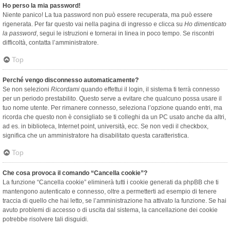
Ho perso la mia password!
Niente panico! La tua password non può essere recuperata, ma può essere
rigenerata. Per far questo vai nella pagina di ingresso e clicca su
Ho dimenticato
la password
, segui le istruzioni e tornerai in linea in poco tempo. Se riscontri
difficoltà, contatta l’amministratore.
Top
Perché vengo disconnesso automaticamente?
Se non selezioni
Ricordami
quando effettui il login, il sistema ti terrà connesso
per un periodo prestabilito. Questo serve a evitare che qualcuno possa usare il
tuo nome utente. Per rimanere connesso, seleziona l’opzione quando entri, ma
ricorda che questo non è consigliato se ti colleghi da un PC usato anche da altri,
ad es. in biblioteca, Internet point, università, ecc. Se non vedi il checkbox,
significa che un amministratore ha disabilitato questa caratteristica.
Top
Che cosa provoca il comando “Cancella cookie”?
La funzione “Cancella cookie” eliminerà tutti i cookie generati da phpBB che ti
mantengono autenticato e connesso, oltre a permetterti ad esempio di tenere
traccia di quello che hai letto, se l’amministrazione ha attivato la funzione. Se hai
avuto problemi di accesso o di uscita dal sistema, la cancellazione dei cookie
potrebbe risolvere tali disguidi.