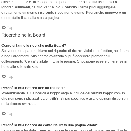
ciascun utente, c’è un collegamento per aggiungerlo alla tua lista amici o
ignorati. Altrimenti, dal tuo Pannello di Controllo Utente puoi aggiungere
direttamente un utente inserendo il suo nome utente. Puoi anche rimuovere un
utente dalla lista dalla stessa pagina.
Top
Ricerche nella Board
Come si fanno le ricerche nella Board?
Scrivendo una parola chiave nel riquadro di ricerca visibile nell’Indice, nei forum
e negli argomenti. Alla ricerca avanzata si può accedere premendo il
collegamento “Cerca” visibile in tutte le pagine. Ci possono essere differenze in
base allo stile utilizzato.
Top
Perché la mia ricerca non dà risultati?
Probabilmente la tua ricerca è troppo vaga e include dei termini troppo comuni
che non sono indicizzati da phpBB3. Sii più specifico e usa le opzioni disponibili
nella ricerca avanzata.
Top
Perché la mia ricerca dà come risultato una pagina vuota?
La tua ricerca ha dato troppi risultati per le capacità di calcolo del server. Usa la