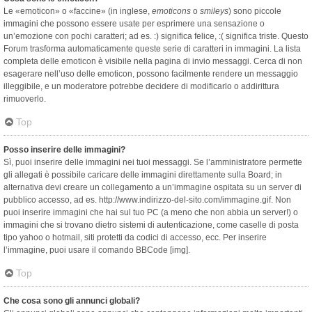
Le «emoticon» o «faccine» (in inglese,
emoticons
o
smileys
) sono piccole
immagini che possono essere usate per esprimere una sensazione o
un’emozione con pochi caratteri; ad es. :) significa felice, :( significa triste. Questo
Forum trasforma automaticamente queste serie di caratteri in immagini. La lista
completa delle emoticon è visibile nella pagina di invio messaggi. Cerca di non
esagerare nell’uso delle emoticon, possono facilmente rendere un messaggio
illeggibile, e un moderatore potrebbe decidere di modificarlo o addirittura
rimuoverlo.
Top
Posso inserire delle immagini?
Sì, puoi inserire delle immagini nei tuoi messaggi. Se l’amministratore permette
gli allegati è possibile caricare delle immagini direttamente sulla Board; in
alternativa devi creare un collegamento a un’immagine ospitata su un server di
pubblico accesso, ad es. http://www.indirizzo-del-sito.com/immagine.gif. Non
puoi inserire immagini che hai sul tuo PC (a meno che non abbia un server!) o
immagini che si trovano dietro sistemi di autenticazione, come caselle di posta
tipo yahoo o hotmail, siti protetti da codici di accesso, ecc. Per inserire
l’immagine, puoi usare il comando BBCode [img].
Top
Che cosa sono gli annunci globali?