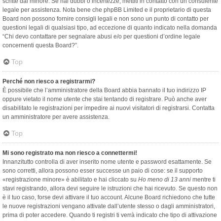
scritte dal minore. Se hai dubbi o incertezze, mettiti in contatto con un consulente
legale per assistenza. Nota bene che phpBB Limited e il proprietario di questa
Board non possono fornire consigli legali e non sono un punto di contatto per
questioni legali di qualsiasi tipo, ad eccezione di quanto indicato nella domanda
“Chi devo contattare per segnalare abusi e/o per questioni d’ordine legale
concernenti questa Board?”.
Top
Perché non riesco a registrarmi?
È possibile che l’amministratore della Board abbia bannato il tuo indirizzo IP
oppure vietato il nome utente che stai tentando di registrare. Può anche aver
disabilitato le registrazioni per impedire ai nuovi visitatori di registrarsi. Contatta
un amministratore per avere assistenza.
Top
Mi sono registrato ma non riesco a connettermi!
Innanzitutto controlla di aver inserito nome utente e password esattamente. Se
sono corretti, allora possono esser successe un paio di cose: se il supporto
«registrazione minore» è abilitato e hai cliccato su
Ho meno di 13 anni
mentre ti
stavi registrando, allora devi seguire le istruzioni che hai ricevuto. Se questo non
è il tuo caso, forse devi attivare il tuo account. Alcune Board richiedono che tutte
le nuove registrazioni vengano attivate dall’utente stesso o dagli amministratori,
prima di poter accedere. Quando ti registri ti verrà indicato che tipo di attivazione