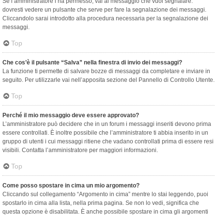
Se l’amministratore l’ha permesso, vai al messaggio che vuoi segnalare:
dovresti vedere un pulsante che serve per fare la segnalazione dei messaggi.
Cliccandolo sarai introdotto alla procedura necessaria per la segnalazione dei
messaggi.
Top
Che cos’è il pulsante “Salva” nella finestra di invio dei messaggi?
La funzione ti permette di salvare bozze di messaggi da completare e inviare in
seguito. Per utilizzarle vai nell’apposita sezione del Pannello di Controllo Utente.
Top
Perché il mio messaggio deve essere approvato?
L’amministratore può decidere che in un forum i messaggi inseriti devono prima
essere controllati. È inoltre possibile che l’amministratore ti abbia inserito in un
gruppo di utenti i cui messaggi ritiene che vadano controllati prima di essere resi
visibili. Contatta l’amministratore per maggiori informazioni.
Top
Come posso spostare in cima un mio argomento?
Cliccando sul collegamento “Argomento in cima” mentre lo stai leggendo, puoi
spostarlo in cima alla lista, nella prima pagina. Se non lo vedi, significa che
questa opzione è disabilitata. È anche possibile spostare in cima gli argomenti