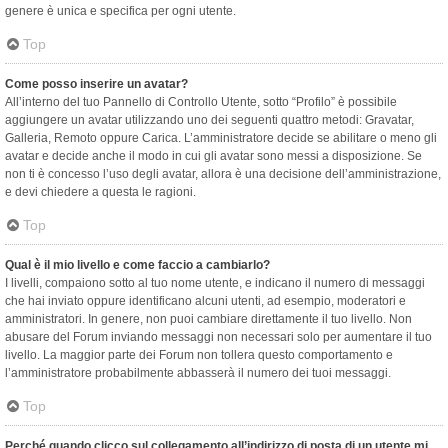
genere è unica e specifica per ogni utente.
Top
Come posso inserire un avatar?
All’interno del tuo Pannello di Controllo Utente, sotto “Profilo” è possibile
aggiungere un avatar utilizzando uno dei seguenti quattro metodi: Gravatar,
Galleria, Remoto oppure Carica. L’amministratore decide se abilitare o meno gli
avatar e decide anche il modo in cui gli avatar sono messi a disposizione. Se
non ti è concesso l’uso degli avatar, allora è una decisione dell’amministrazione,
e devi chiedere a questa le ragioni.
Top
Qual è il mio livello e come faccio a cambiarlo?
I livelli, compaiono sotto al tuo nome utente, e indicano il numero di messaggi
che hai inviato oppure identificano alcuni utenti, ad esempio, moderatori e
amministratori. In genere, non puoi cambiare direttamente il tuo livello. Non
abusare del Forum inviando messaggi non necessari solo per aumentare il tuo
livello. La maggior parte dei Forum non tollera questo comportamento e
l’amministratore probabilmente abbasserà il numero dei tuoi messaggi.
Top
Perché quando clicco sul collegamento all’indirizzo di posta di un utente mi