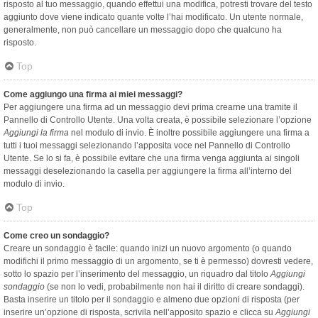
risposto al tuo messaggio, quando effettui una modifica, potresti trovare del testo
aggiunto dove viene indicato quante volte l’hai modificato. Un utente normale,
generalmente, non può cancellare un messaggio dopo che qualcuno ha
risposto.
Top
Come aggiungo una firma ai miei messaggi?
Per aggiungere una firma ad un messaggio devi prima crearne una tramite il
Pannello di Controllo Utente. Una volta creata, è possibile selezionare l’opzione
Aggiungi la firma
nel modulo di invio. È inoltre possibile aggiungere una firma a
tutti i tuoi messaggi selezionando l’apposita voce nel Pannello di Controllo
Utente. Se lo si fa, è possibile evitare che una firma venga aggiunta ai singoli
messaggi deselezionando la casella per aggiungere la firma all’interno del
modulo di invio.
Top
Come creo un sondaggio?
Creare un sondaggio è facile: quando inizi un nuovo argomento (o quando
modifichi il primo messaggio di un argomento, se ti è permesso) dovresti vedere,
sotto lo spazio per l’inserimento del messaggio, un riquadro dal titolo
Aggiungi
sondaggio
(se non lo vedi, probabilmente non hai il diritto di creare sondaggi).
Basta inserire un titolo per il sondaggio e almeno due opzioni di risposta (per
inserire un’opzione di risposta, scrivila nell’apposito spazio e clicca su
Aggiungi