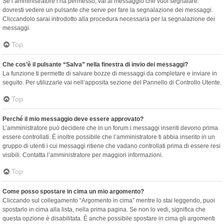
Se l’amministratore l’ha permesso, vai al messaggio che vuoi segnalare:
dovresti vedere un pulsante che serve per fare la segnalazione dei messaggi.
Cliccandolo sarai introdotto alla procedura necessaria per la segnalazione dei
messaggi.
Top
Che cos’è il pulsante “Salva” nella finestra di invio dei messaggi?
La funzione ti permette di salvare bozze di messaggi da completare e inviare in
seguito. Per utilizzarle vai nell’apposita sezione del Pannello di Controllo Utente.
Top
Perché il mio messaggio deve essere approvato?
L’amministratore può decidere che in un forum i messaggi inseriti devono prima
essere controllati. È inoltre possibile che l’amministratore ti abbia inserito in un
gruppo di utenti i cui messaggi ritiene che vadano controllati prima di essere resi
visibili. Contatta l’amministratore per maggiori informazioni.
Top
Come posso spostare in cima un mio argomento?
Cliccando sul collegamento “Argomento in cima” mentre lo stai leggendo, puoi
spostarlo in cima alla lista, nella prima pagina. Se non lo vedi, significa che
questa opzione è disabilitata. È anche possibile spostare in cima gli argomenti