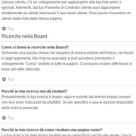
ciascun utente, c’è un collegamento per aggiungerlo alla tua lista amici o
ignorati. Altrimenti, dal tuo Pannello di Controllo Utente puoi aggiungere
direttamente un utente inserendo il suo nome utente. Puoi anche rimuovere un
utente dalla lista dalla stessa pagina.
Top
Ricerche nella Board
Come si fanno le ricerche nella Board?
Scrivendo una parola chiave nel riquadro di ricerca visibile nell’Indice, nei forum
e negli argomenti. Alla ricerca avanzata si può accedere premendo il
collegamento “Cerca” visibile in tutte le pagine. Ci possono essere differenze in
base allo stile utilizzato.
Top
Perché la mia ricerca non dà risultati?
Probabilmente la tua ricerca è troppo vaga e include dei termini troppo comuni
che non sono indicizzati da phpBB3. Sii più specifico e usa le opzioni disponibili
nella ricerca avanzata.
Top
Perché la mia ricerca dà come risultato una pagina vuota?
La tua ricerca ha dato troppi risultati per le capacità di calcolo del server. Usa la