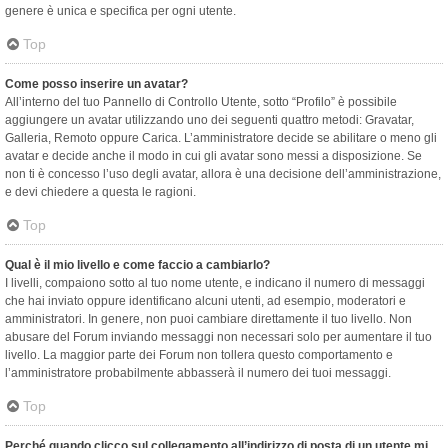
genere è unica e specifica per ogni utente.
Top
Come posso inserire un avatar?
All’interno del tuo Pannello di Controllo Utente, sotto “Profilo” è possibile
aggiungere un avatar utilizzando uno dei seguenti quattro metodi: Gravatar,
Galleria, Remoto oppure Carica. L’amministratore decide se abilitare o meno gli
avatar e decide anche il modo in cui gli avatar sono messi a disposizione. Se
non ti è concesso l’uso degli avatar, allora è una decisione dell’amministrazione,
e devi chiedere a questa le ragioni.
Top
Qual è il mio livello e come faccio a cambiarlo?
I livelli, compaiono sotto al tuo nome utente, e indicano il numero di messaggi
che hai inviato oppure identificano alcuni utenti, ad esempio, moderatori e
amministratori. In genere, non puoi cambiare direttamente il tuo livello. Non
abusare del Forum inviando messaggi non necessari solo per aumentare il tuo
livello. La maggior parte dei Forum non tollera questo comportamento e
l’amministratore probabilmente abbasserà il numero dei tuoi messaggi.
Top
Perché quando clicco sul collegamento all’indirizzo di posta di un utente mi