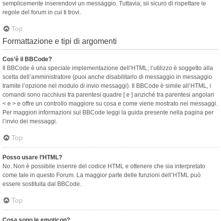
semplicemente inserendovi un messaggio. Tuttavia, sii sicuro di rispettare le
regole del forum in cui ti trovi.
Top
Formattazione e tipi di argomenti
Cos’è il BBCode?
Il BBCode è una speciale implementazione dell’HTML; l’utilizzo è soggetto alla
scelta dell’amministratore (puoi anche disabilitarlo di messaggio in messaggio
tramite l’opzione nel modulo di invio messaggi). Il BBCode è simile all’HTML, i
comandi sono racchiusi tra parentesi quadre [ e ] anziché tra parentesi angolari
< e > e offre un controllo maggiore su cosa e come viene mostrato nei messaggi.
Per maggiori informazioni sul BBCode leggi la guida presente nella pagina per
l’invio dei messaggi.
Top
Posso usare l’HTML?
No. Non è possibile inserire del codice HTML e ottenere che sia interpretato
come tale in questo Forum. La maggior parte delle funzioni dell’HTML può
essere sostituita dal BBCode.
Top
Cosa sono le emoticon?