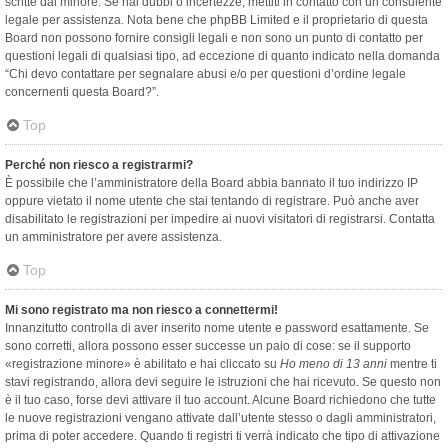
scritte dal minore. Se hai dubbi o incertezze, mettiti in contatto con un consulente
legale per assistenza. Nota bene che phpBB Limited e il proprietario di questa
Board non possono fornire consigli legali e non sono un punto di contatto per
questioni legali di qualsiasi tipo, ad eccezione di quanto indicato nella domanda
“Chi devo contattare per segnalare abusi e/o per questioni d’ordine legale
concernenti questa Board?”.
Top
Perché non riesco a registrarmi?
È possibile che l’amministratore della Board abbia bannato il tuo indirizzo IP
oppure vietato il nome utente che stai tentando di registrare. Può anche aver
disabilitato le registrazioni per impedire ai nuovi visitatori di registrarsi. Contatta
un amministratore per avere assistenza.
Top
Mi sono registrato ma non riesco a connettermi!
Innanzitutto controlla di aver inserito nome utente e password esattamente. Se
sono corretti, allora possono esser successe un paio di cose: se il supporto
«registrazione minore» è abilitato e hai cliccato su
Ho meno di 13 anni
mentre ti
stavi registrando, allora devi seguire le istruzioni che hai ricevuto. Se questo non
è il tuo caso, forse devi attivare il tuo account. Alcune Board richiedono che tutte
le nuove registrazioni vengano attivate dall’utente stesso o dagli amministratori,
prima di poter accedere. Quando ti registri ti verrà indicato che tipo di attivazione