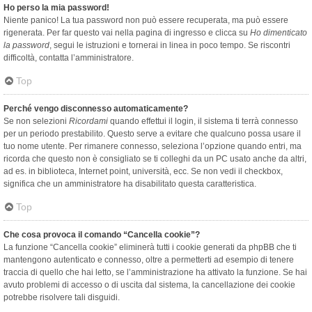
Ho perso la mia password!
Niente panico! La tua password non può essere recuperata, ma può essere
rigenerata. Per far questo vai nella pagina di ingresso e clicca su
Ho dimenticato
la password
, segui le istruzioni e tornerai in linea in poco tempo. Se riscontri
difficoltà, contatta l’amministratore.
Top
Perché vengo disconnesso automaticamente?
Se non selezioni
Ricordami
quando effettui il login, il sistema ti terrà connesso
per un periodo prestabilito. Questo serve a evitare che qualcuno possa usare il
tuo nome utente. Per rimanere connesso, seleziona l’opzione quando entri, ma
ricorda che questo non è consigliato se ti colleghi da un PC usato anche da altri,
ad es. in biblioteca, Internet point, università, ecc. Se non vedi il checkbox,
significa che un amministratore ha disabilitato questa caratteristica.
Top
Che cosa provoca il comando “Cancella cookie”?
La funzione “Cancella cookie” eliminerà tutti i cookie generati da phpBB che ti
mantengono autenticato e connesso, oltre a permetterti ad esempio di tenere
traccia di quello che hai letto, se l’amministrazione ha attivato la funzione. Se hai
avuto problemi di accesso o di uscita dal sistema, la cancellazione dei cookie
potrebbe risolvere tali disguidi.