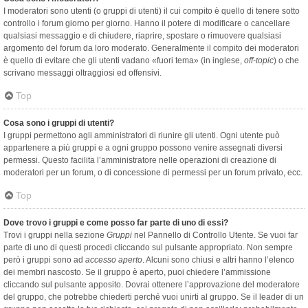
I moderatori sono utenti (o gruppi di utenti) il cui compito è quello di tenere sotto
controllo i forum giorno per giorno. Hanno il potere di modificare o cancellare
qualsiasi messaggio e di chiudere, riaprire, spostare o rimuovere qualsiasi
argomento del forum da loro moderato. Generalmente il compito dei moderatori
è quello di evitare che gli utenti vadano «fuori tema» (in inglese,
off-topic
) o che
scrivano messaggi oltraggiosi ed offensivi.
Top
Cosa sono i gruppi di utenti?
I gruppi permettono agli amministratori di riunire gli utenti. Ogni utente può
appartenere a più gruppi e a ogni gruppo possono venire assegnati diversi
permessi. Questo facilita l’amministratore nelle operazioni di creazione di
moderatori per un forum, o di concessione di permessi per un forum privato, ecc.
Top
Dove trovo i gruppi e come posso far parte di uno di essi?
Trovi i gruppi nella sezione
Gruppi
nel Pannello di Controllo Utente. Se vuoi far
parte di uno di questi procedi cliccando sul pulsante appropriato. Non sempre
però i gruppi sono ad
accesso aperto
. Alcuni sono chiusi e altri hanno l’elenco
dei membri nascosto. Se il gruppo è aperto, puoi chiedere l’ammissione
cliccando sul pulsante apposito. Dovrai ottenere l’approvazione del moderatore
del gruppo, che potrebbe chiederti perché vuoi unirti al gruppo. Se il leader di un