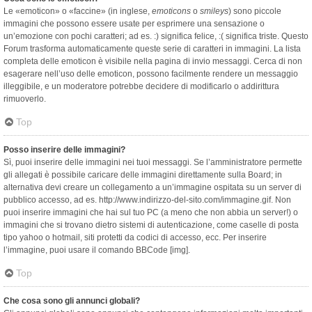
Le «emoticon» o «faccine» (in inglese,
emoticons
o
smileys
) sono piccole
immagini che possono essere usate per esprimere una sensazione o
un’emozione con pochi caratteri; ad es. :) significa felice, :( significa triste. Questo
Forum trasforma automaticamente queste serie di caratteri in immagini. La lista
completa delle emoticon è visibile nella pagina di invio messaggi. Cerca di non
esagerare nell’uso delle emoticon, possono facilmente rendere un messaggio
illeggibile, e un moderatore potrebbe decidere di modificarlo o addirittura
rimuoverlo.
Top
Posso inserire delle immagini?
Sì, puoi inserire delle immagini nei tuoi messaggi. Se l’amministratore permette
gli allegati è possibile caricare delle immagini direttamente sulla Board; in
alternativa devi creare un collegamento a un’immagine ospitata su un server di
pubblico accesso, ad es. http://www.indirizzo-del-sito.com/immagine.gif. Non
puoi inserire immagini che hai sul tuo PC (a meno che non abbia un server!) o
immagini che si trovano dietro sistemi di autenticazione, come caselle di posta
tipo yahoo o hotmail, siti protetti da codici di accesso, ecc. Per inserire
l’immagine, puoi usare il comando BBCode [img].
Top
Che cosa sono gli annunci globali?