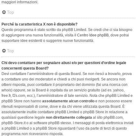
maggiori informazioni.
Top
Perché la caratteristica X non è disponibile?
Questo programma è stato scritto da phpBB Limited. Se credi che ci sia bisogno
di aggiungere una nuova funzionalità, visita il
Centro Idee phpBB
, dove potrai
supportare idee esistenti o suggerire nuove funzionalità.
Top
Chi devo contattare per segnalare abusi e/o per questioni d’ordine legale
concernenti questa Board?
Devi contattare l’amministratore di questa Board. Se non riesci a trovarlo, prova
a contattare uno dei moderatori e chiedi a chi puoi rivolgerti. Se ancora non
ottieni risposta, puoi contattare il proprietario del dominio (fai una ricerca con
whois
) oppure, se la Board è ospitata da un servizio gratuito (ad es. yahoo,
free.fr, f2s.com, ecc.), l’amministratore di tale servizio. Nota che phpBB Limited e
phpBB Store non hanno
assolutamente alcun controllo
e non possono essere
ritenuti responsabili di come, dove e da chi viene utilizzata questa Board. È
assolutamente inutile contattare phpBB Limited o phpBB Store in relazione a
qualsiasi questione legale
non direttamente collegata
al sito phpBB.com,
phpBB-Store.it o al software phpBB stesso. I messaggi di posta elettronica inviati
a phpBB Limited o a phpBB Store riguardanti l’uso da parte di terzi di questo
programma non riceveranno risposta.